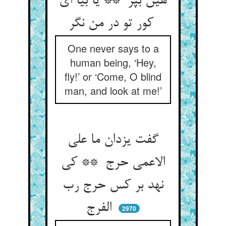
هین بپر ** یا بیا ای
کور تو در من نگر
One never says to a
human being, ‘Hey,
fly!’ or ‘Come, O blind
man, and look at me!’
گفت یزدان ما علی
الاعمی حرج ** کی
نهد بر کس حرج رب
الفرج
2970