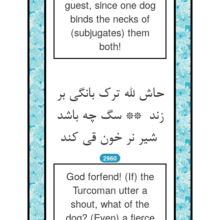
guest, since one dog
binds the necks of
(subjugates) them
both!
حاش لله ترک بانگی بر
زند ** سگ چه باشد
شیر نر خون قی کند
2960
God forfend! (If) the
Turcoman utter a
shout, what of the
dog? (Even) a fierce