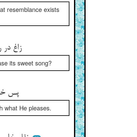
hat resemblance exists
زاغ در رز نعره‌ی زاغان زند ** بلبل از آواز خوش کی کم کند
ease its sweet song?
پس خریدارست هر یک را جدا ** اندرین بازار یفعل ما یشا
th what He pleases.