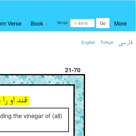
om Verse
Book
More
Verse:
Go
English
Türkçe
فارسی
21-70
قند او را بد مدد از بحر جود ** پس ز سرکه‌ی اهل عالم می‌فزود
ing the vinegar of (all)