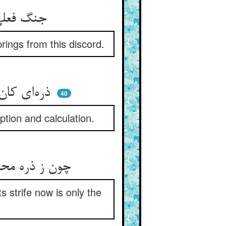
جنگ فعلی هست از جنگ نهان ** زین تخالف آن تخالف را بدان
prings from this discord.
ذره‌ای کان محو شد در آفتاب ** جنگ او بیرون شد از وصف و حساب
40
ption and calculation.
چون ز ذره محو شد نفس و نفس ** جنگش اکنون جنگ خورشیدست بس
s strife now is only the