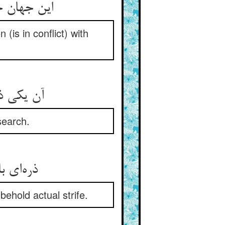
این جهان جنگست کل چون بنگری ** ذره با ذره چو دین با کافری
 (is in conflict) with
آن یکی ذره همی پرد به چپ ** وآن دگر سوی یمین اندر طلب
search.
ذره‌ای بالا و آن دیگر نگون ** جنگ فعلیشان ببین اندر رکون
ehold actual strife.