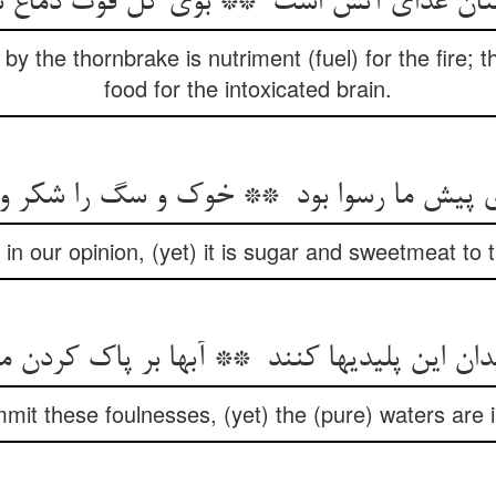
y the thornbrake is nutriment (fuel) for the fire; t
food for the intoxicated brain.
ful in our opinion, (yet) it is sugar and sweetmeat to
mmit these foulnesses, (yet) the (pure) waters are i