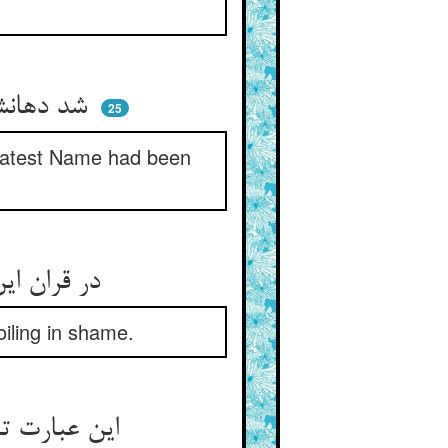
شد دهانشان تلخ ازین شرم و خجل ** که قرین شد نام اعظم با اقل
25
eatest Name had been
در قران این جهان با آن جهان ** این جهان از شرم می‌گردد جهان
oiling in shame.
این عبارت تنگ و قاصر رتبتست ** ورنه خس را با اخص چه نسبتست