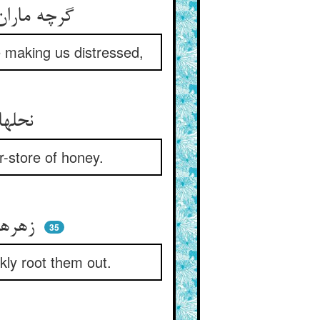
گرچه ماران زهرافشان می‌کنند ** ورچه تلخان‌مان پریشان می‌کنند
 making us distressed,
نحلها بر کو و کندو و شجر ** می‌نهند از شهد انبار شکر
r-store of honey.
زهرها هرچند زهری می‌کنند ** زود تریاقاتشان بر می‌کنند
35
ly root them out.