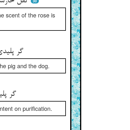
نقل خارستان غذای آتش است ** بوی گل قوت دماغ سرخوش است
30
he scent of the rose is
گر پلیدی پیش ما رسوا بود ** خوک و سگ را شکر و حلوا بود
 the pig and the dog.
گر پلیدان این پلیدیها کنند ** آبها بر پاک کردن می‌تنند
ntent on purification.