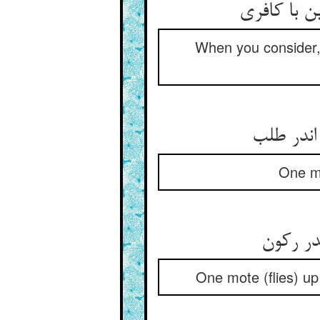
When you consider, th
One mo
One mote (flies) up