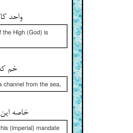
واحد کالالف کی بود آن ولی ** بلک صد قرنست آن عبدالعلی
f the High (God) is
خم که از دریا درو راهی شود ** پیش او جیحونها زانو زند
a channel from the sea,
خاصه این دریا که دریاها همه ** چون شنیدند این مثال و دمدمه
 this (imperial) mandate