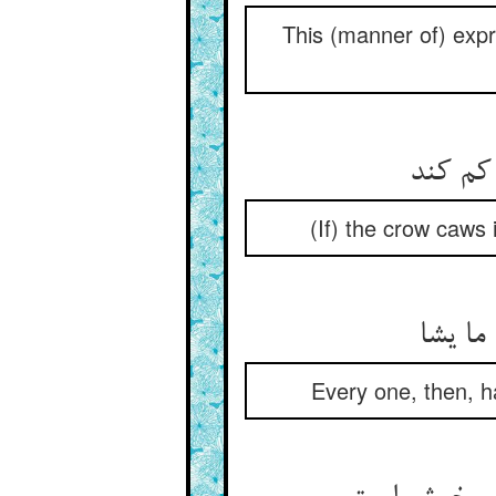
This (manner of) expr
(If) the crow caws 
Every one, then, h