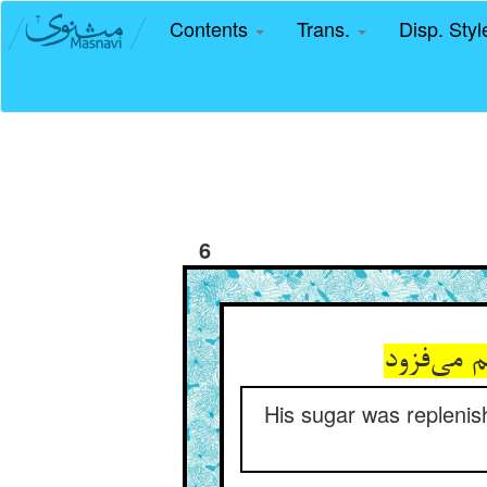
Contents
Trans.
Disp. Sty
6
His sugar was replenish