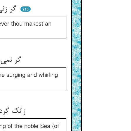
گر زنی در شاخ دستی کی هلد ** هر کجا پیوند سازی بسکلد
915
erever thou makest an
گر نمی‌بینی تو تدویر قدر ** در عناصر جوشش و گردش نگر
the surging and whirling
زانک گردشهای آن خاشاک و کف ** باشد از غلیان بحر با شرف
ng of the noble Sea (of