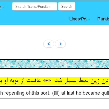
le
Search
Lines/Pg
Rand
repenting of this sort, (till) at last he became qui