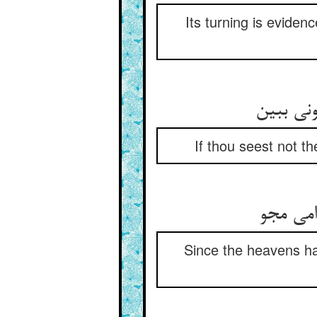
Its turning is eviden
If thou seest not th
Since the heavens ha