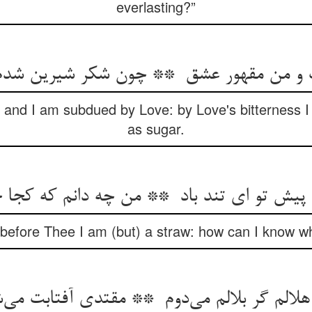
everlasting?”
r, and I am subdued by Love: by Love's bitterness
as sugar.
before Thee I am (but) a straw: how can I know whe