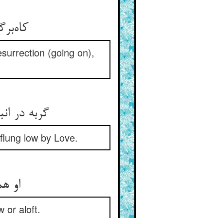
کاه‌برگی پیش باد آنگه قرار ** رستخیزی وانگهانی عزم‌کار
esurrection (going on),
گربه در انبانم اندر دست عشق ** یک‌دمی بالا و یک‌دم پست عشق
 flung low by Love.
او همی‌گرداندم بر گرد سر ** نه به زیر آرام دارم نه زبر
 or aloft.