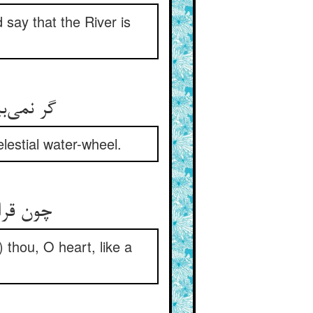
 say that the River is
گر نمی‌بینی تو جو را در کمین ** گردش دولاب گردونی ببین
elestial water-wheel.
چون قراری نیست گردون را ازو ** ای دل اختروار آرامی مجو
thou, O heart, like a