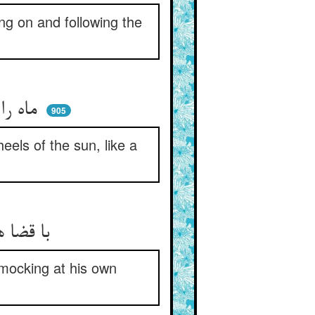
ing on and following the
ماه را با زفتی و زاری چه کار ** در پی خورشید پوید سایه‌وار
905
els of the sun, like a
با قضا هر کو قراری می‌دهد ** ریش‌خند سبلت خود می‌کند
 mocking at his own