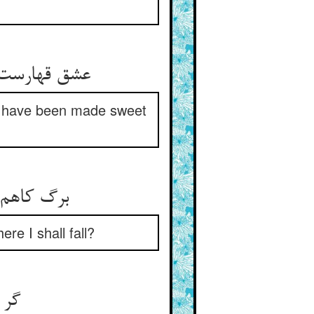
عشق قهارست و من مقهور عشق ** چون شکر شیرین شدم از شور عشق
 I have been made sweet
برگ کاهم پیش تو ای تند باد ** من چه دانم که کجا خواهم فتاد
re I shall fall?
گر هلالم گر بلالم می‌دوم ** مقتدی آفتابت می‌شوم