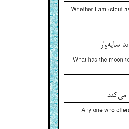
Whether I am (stout as)
What has the moon to 
Any one who offers