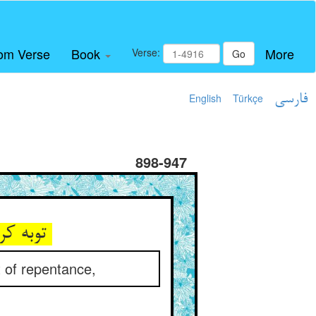
om Verse
Book
More
Verse:
Go
English
Türkçe
فارسی
898-947
توبه کردن زین نمط بسیار شد ** عاقبت از توبه او بیزار شد
t of repentance,