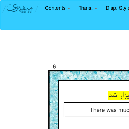
Contents
Trans.
Disp. Sty
6
There was much 