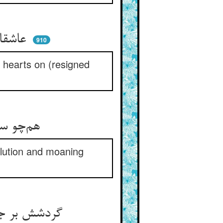
عاشقان در سیل تند افتاده‌اند ** بر قضای عشق دل بنهاده‌اند
910
r hearts on (resigned
هم‌چو سنگ آسیا اندر مدار ** روز و شب گردان و نالان بی‌قرار
volution and moaning
گردشش بر جوی جویان شاهدست ** تا نگوید کس که آن جو راکدست