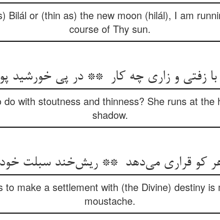
 Bilál or (thin as) the new moon (hilál), I am runn
course of Thy sun.
do with stoutness and thinness? She runs at the he
shadow.
 to make a settlement with (the Divine) destiny is
moustache.