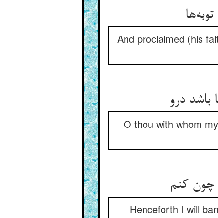
And proclaimed (his fa
O thou with whom my b
Henceforth I will ban