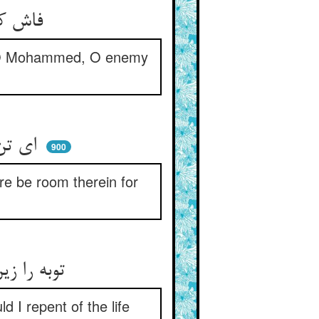
فاش کرد اسپرد تن را در بلا ** کای محمد ای عدو توبه‌ها
g, “O Mohammed, O enemy
ای تن من وی رگ من پر ز تو ** توبه را گنجا کجا باشد درو
900
re be room therein for
توبه را زین پس ز دل بیرون کنم ** از حیات خلد توبه چون کنم
d I repent of the life