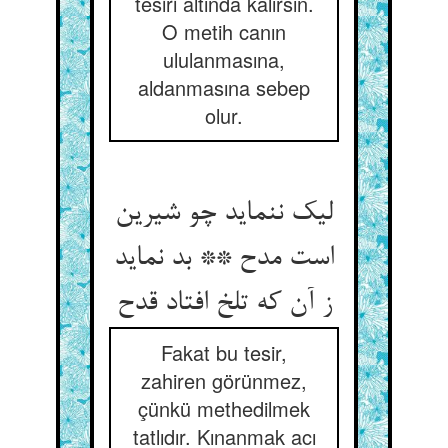
tesiri altında kalırsın.
O metih canın
ululanmasına,
aldanmasına sebep
olur.
لیک ننماید چو شیرین
است مدح ** بد نماید
Fakat bu tesir,
zahiren görünmez,
çünkü methedilmek
tatlıdır. Kınanmak acı