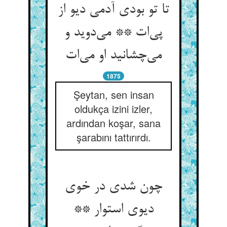
تا تو بودی آدمی دیو از
پی‌‌ات ** می‌‌دوید و
1875
Şeytan, sen insan
oldukça izini izler,
ardından koşar, sana
şarabını tattırırdı.
چون شدی در خوی
دیوی استوار **