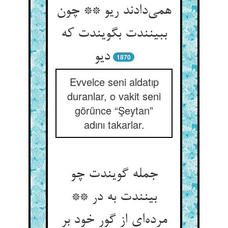
همی‌‌دادند ریو ** چون
ببینندت بگویندت که
دیو
1870
Evvelce seni aldatıp
duranlar, o vakit seni
görünce “Şeytan”
adını takarlar.
جمله گویندت چو
بینندت به در **
مرده‌‌ای از گور خود بر