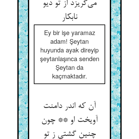
می‌‌گریزد از تو دیو
نابکار
Ey bir işe yaramaz
adam! Şeytan
huyunda ayak direyip
şeytanlaşınca senden
Şeytan da
kaçmaktadır.
آن که اندر دامنت
آویخت او ** چون
چنین گشتی ز تو