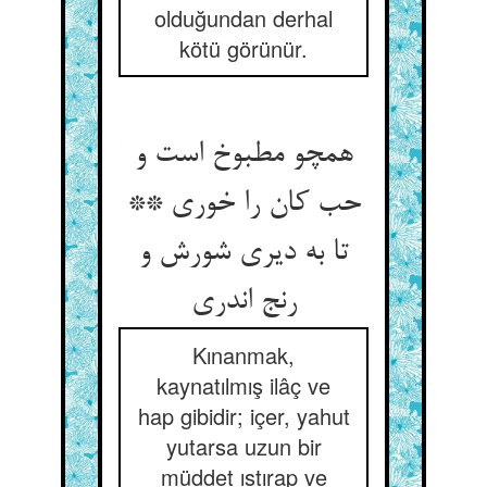
olduğundan derhal
kötü görünür.
همچو مطبوخ است و
حب کان را خوری **
تا به دیری شورش و
Kınanmak,
kaynatılmış ilâç ve
hap gibidir; içer, yahut
yutarsa uzun bir
müddet ıstırap ve