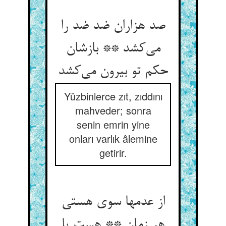
صد هزاران ضد ضد را
می‌‌کشد ** بازشان
حکم تو بیرون می‌‌کشد
Yüzbinlerce zıt, zıddını
mahveder; sonra
senin emrin yine
onları varlık âlemine
getirir.
از عدمها سوی هستی
هر زمان ** هست یا