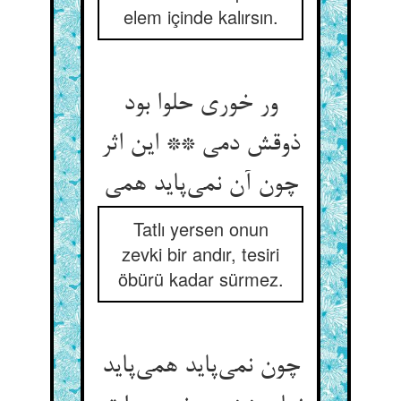
elem içinde kalırsın.
ور خوری حلوا بود
ذوقش دمی ** این اثر
Tatlı yersen onun
zevki bir andır, tesiri
öbürü kadar sürmez.
چون نمی‌‌پاید همی‌‌پاید