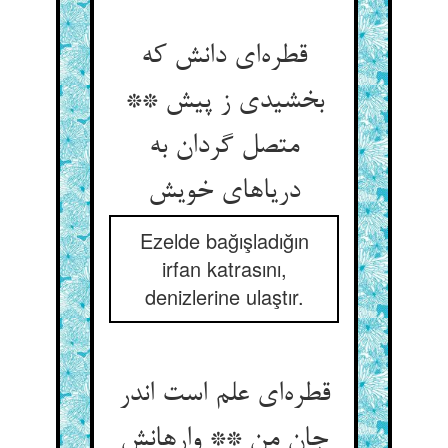
قطره‌‌ای دانش که
بخشیدی ز پیش **
متصل گردان به
Ezelde bağışladığın
irfan katrasını,
denizlerine ulaştır.
قطره‌‌ای علم است اندر
جان من ** وارهانش