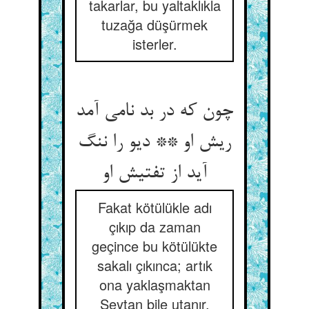
takarlar, bu yaltaklıkla
tuzağa düşürmek
isterler.
چون که در بد نامی آمد
ریش او ** دیو را ننگ
آید از تفتیش او
Fakat kötülükle adı
çıkıp da zaman
geçince bu kötülükte
sakalı çıkınca; artık
ona yaklaşmaktan
Şeytan bile utanır.