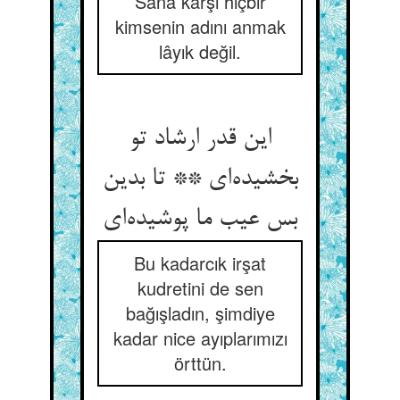
Sana karşı hiçbir
kimsenin adını anmak
lâyık değil.
این قدر ارشاد تو
بخشیده‌‌ای ** تا بدین
Bu kadarcık irşat
kudretini de sen
bağışladın, şimdiye
kadar nice ayıplarımızı
örttün.