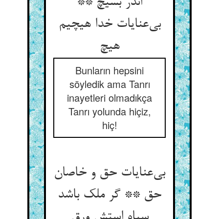
اندر بسیچ **
بی‌‌عنایات خدا هیچیم
Bunların hepsini
söyledik ama Tanrı
inayetleri olmadıkça
Tanrı yolunda hiçiz,
hiç!
بی‌‌عنایات حق و خاصان
حق ** گر ملک باشد