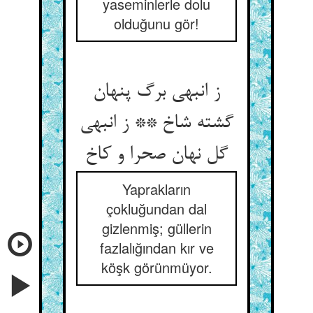
yaseminlerle dolu
olduğunu gör!
ز انبهی برگ پنهان
گشته شاخ ** ز انبهی
Yaprakların
çokluğundan dal
gizlenmiş; güllerin
fazlalığından kır ve
köşk görünmüyor.