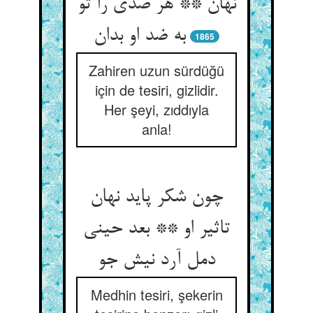
نهان ** هر ضدی را تو
1865
Zahiren uzun sürdüğü
için de tesiri, gizlidir.
Her şeyi, zıddıyla
anla!
چون شکر پاید نهان
تاثیر او ** بعد حینی
دمل آرد نیش جو
Medhin tesiri, şekerin