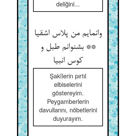
deliğini...
وانمایم من پلاس اشقیا
** بشنوانم طبل و
کوس انبیا
Şakîlerin pırtıl
elbiselerini
göstereyim.
Peygamberlerin
davullarını, nöbetlerini
duyurayım.