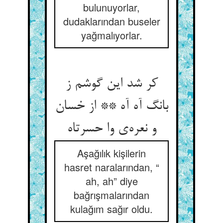
bulunuyorlar,
dudaklarından buseler
yağmalıyorlar.
کر شد این گوشم ز
بانگ آه آه ** از خسان
Aşağılık kişilerin
hasret naralarından, “
ah, ah” diye
bağrışmalarından
kulağım sağır oldu.