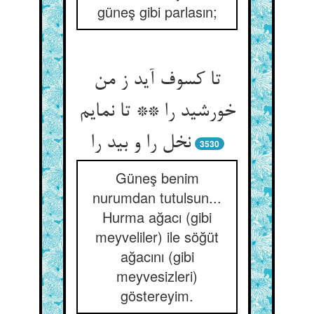
güneş gibi parlasın;
تا کسوف آید ز من
خورشید را ** تا نمایم
نخل را و بید را
3530
Güneş benim
nurumdan tutulsun...
Hurma ağacı (gibi
meyveliler) ile söğüt
ağacını (gibi
meyvesizleri)
göstereyim.