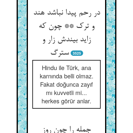
در رحم پیدا نباشد هند
و ترک ** چون که
زاید بیندش زار و
3525
Hindu ile Türk, ana
karnında belli olmaz.
Fakat doğunca zayıf
mı kuvvetli mi...
herkes görür anlar.
جمله را چون روز