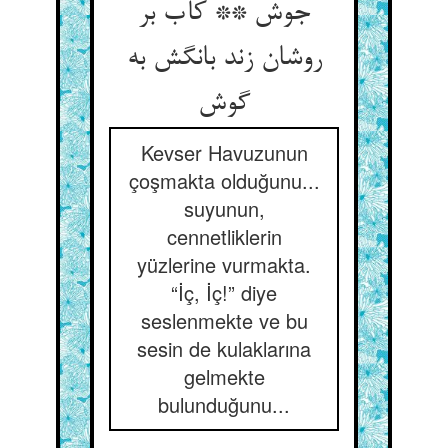
جوش ** کآب بر
روشان زند بانگش به
Kevser Havuzunun
çoşmakta olduğunu...
suyunun,
cennetliklerin
yüzlerine vurmakta.
“İç, İç!” diye
seslenmekte ve bu
sesin de kulaklarına
gelmekte
bulunduğunu...