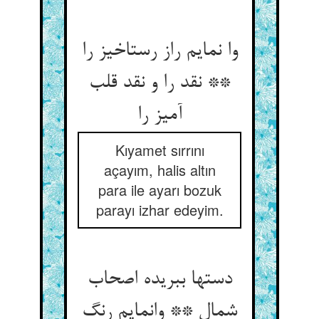
وا نمایم راز رستاخیز را
** نقد را و نقد قلب
آمیز را
Kıyamet sırrını
açayım, halis altın
para ile ayarı bozuk
parayı izhar edeyim.
دستها ببریده اصحاب
شمال ** وانمایم رنگ