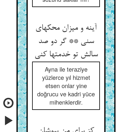
آینه و میزان محکهای
سنی ** گر دو صد
Ayna ile teraziye
yüzlerce yıl hizmet
etsen onlar yine
doğrucu ve kadri yüce
mihenklerdir.
کز برای من بپوشان