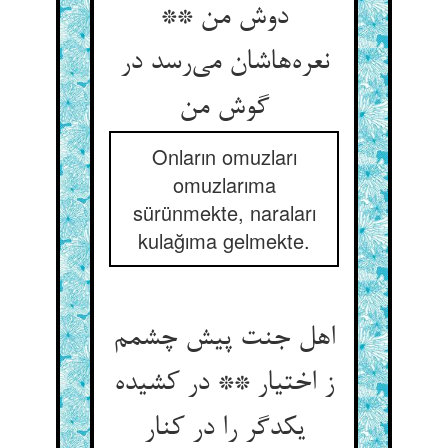
دوش من **
نعره‌‌هاشان می‌‌رسد در
Onların omuzları
omuzlarıma
sürünmekte, naraları
kulağıma gelmekte.
اهل جنت پیش چشمم
ز اختیار ** در کشیده
یکدگر را در کنار