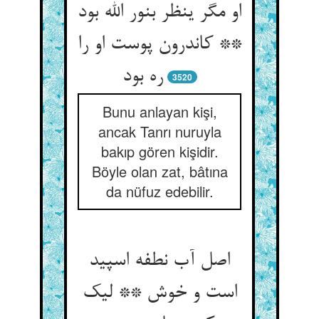
او مگر ینظر بنور الله بود
** کاندرون پوست او را
ره بود
3520
Bunu anlayan kişi,
ancak Tanrı nuruyla
bakıp gören kişidir.
Böyle olan zat, bâtına
da nüfuz edebilir.
اصل آب نطفه اسپید
است و خوش ** لیک