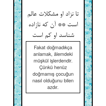
تا نزاد او مشکلات عالم
است ** آن که نازاده
Fakat doğmadıkça
anlamak, âlemdeki
müşkül işlerdendir.
Çünkü henüz
doğmamış çocuğun
nasıl olduğunu bilen
azdır.