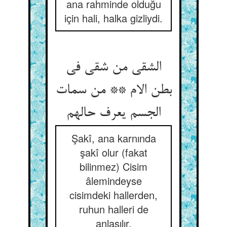
ana rahminde olduğu
için hali, halka gizliydi.
الشقی من شقی فی
بطن الام ** من سمات
Şakî, ana karnında
şakî olur (fakat
bilinmez) Cisim
âlemindeyse
cisimdeki hallerden,
ruhun halleri de
anlaşılır.