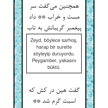
همچنین می‌‌گفت سر
مست و خراب ** داد
Zeyd, böylece sarhoş,
harap bir surette
söyleyip duruyordu.
Peygamber, yakasını
büktü.
گفت هین در کش که
اسبت گرم شد **