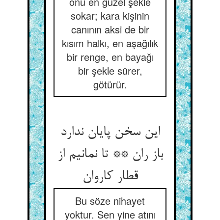
onu en güzel şekle
sokar; kara kişinin
canının aksi de bir
kısım halkı, en aşağılık
bir renge, en bayağı
bir şekle sürer,
götürür.
این سخن پایان ندارد
باز ران ** تا نمانیم از
Bu söze nihayet
yoktur. Sen yine atını