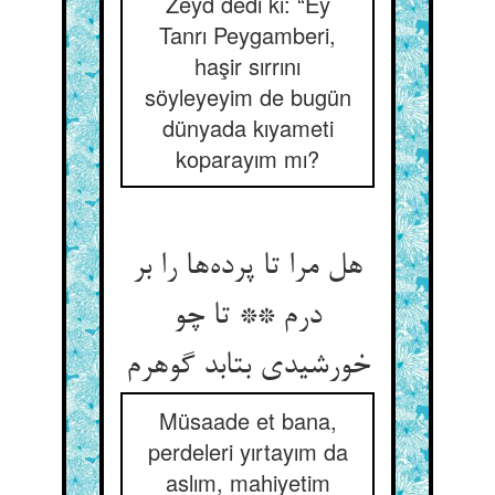
Zeyd dedi ki: “Ey
Tanrı Peygamberi,
haşir sırrını
söyleyeyim de bugün
dünyada kıyameti
koparayım mı?
هل مرا تا پرده‌‌ها را بر
درم ** تا چو
Müsaade et bana,
perdeleri yırtayım da
aslım, mahiyetim