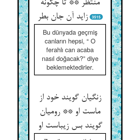
منتظر ** تا چگونه
زاید آن جان بطر
3515
Bu dünyada geçmiş
canların hepsi, “ O
ferahlı can acaba
nasıl doğacak?” diye
beklemektedirler.
زنگیان گویند خود از
ماست او ** رومیان
گویند بس زیباست او