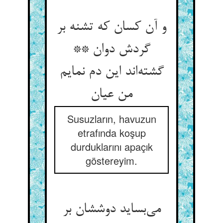
و آن کسان که تشنه بر
گردش دوان **
گشته‌‌اند این دم نمایم
Susuzların, havuzun
etrafında koşup
durduklarını apaçık
göstereyim.
می‌‌بساید دوششان بر