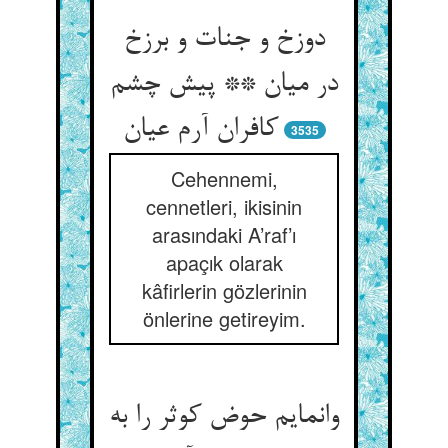
دوزخ و جنات و برزخ
در میان ** پیش چشم
3535
Cehennemi,
cennetleri, ikisinin
arasındaki A’raf’ı
apaçık olarak
kâfirlerin gözlerinin
önlerine getireyim.
وانمایم حوض کوثر را به