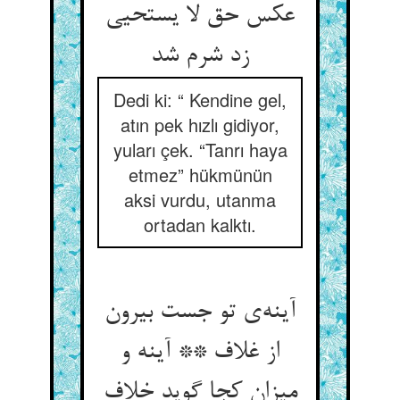
عکس حق لا يستحيی
زد شرم شد
Dedi ki: “ Kendine gel,
atın pek hızlı gidiyor,
yuları çek. “Tanrı haya
etmez” hükmünün
aksi vurdu, utanma
ortadan kalktı.
آینه‌‌ی تو جست بیرون
از غلاف ** آینه و