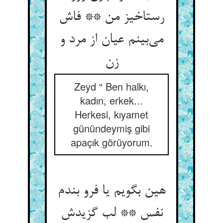
رستاخیز من ** فاش
می‌‌بینم عیان از مرد و
Zeyd “ Ben halkı,
kadın, erkek...
Herkesi, kıyamet
günündeymiş gibi
apaçık görüyorum.
هین بگویم یا فرو بندم
نفس ** لب گزیدش