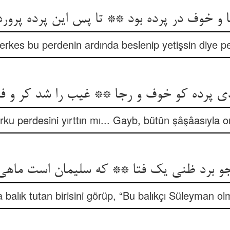
 و خوف در پرده بود ** تا پس این پرده پرور
erkes bu perdenin ardında beslenip yetişsin diye per
 پرده کو خوف و رجا ** غیب را شد کر و فر
ku perdesini yırttın mı... Gayb, bütün şâşâasıyla o
و برد ظنی یک فتا ** که سلیمان است ماهی‌‌
a balık tutan birisini görüp, “Bu balıkçı Süleyman ol