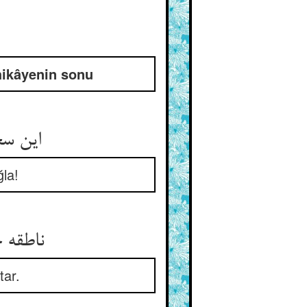
hikâyenin sonu
این سخ
ğla!
ناطقه چ
tar.