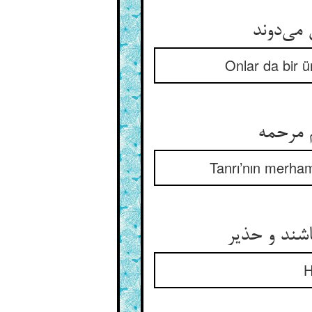
ی‌‌دوند
Onlar da bir ü
Tanrı’nın merham
اشند و حذیر
H