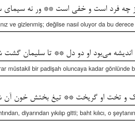
ız ve gizlenmiş; değilse nasıl oluyor da bu derec
ar müstakil bir padişah oluncaya kadar gönlünde b
ından, diyarından yıkılıp gitti; baht kılıcı, o şeytanı