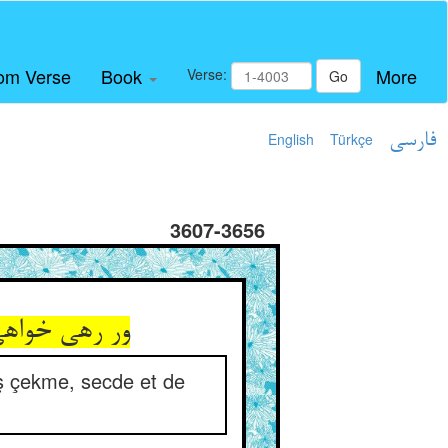
om Verse
Book
More
Verse:
Go
English
Türkçe
فارسی
3607-3656
aş çekme, secde et de