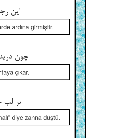
این رجا
de ardına girmiştir.
چون دریدی
rtaya çıkar.
بر لب ج
malı” diye zanna düştü.