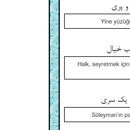
Yine yüzüğü
Halk, seyretmek için
Süleyman’ın pa