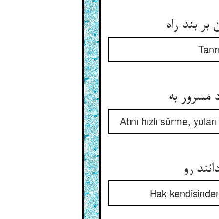
Tanr
Atını hızlı sürme, yular
نند رو
Hak kendisinden