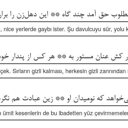
ı, nice yerlerde gaybı ister. Şu davulcuyu sür, yolu 
ı çek. Sırların gizli kalması, herkesin gizli zannında
‌خواهد که نومیدان او ** زین عبادت هم نگردا
 ümit kesenlerin de bu ibadetten yüz çevirmemeleri