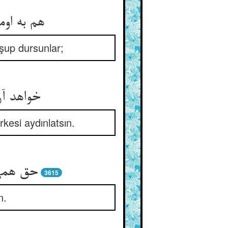
هم به او
oşup dursunlar;
kesi aydınlatsın.
حق همی‌
3615
n.