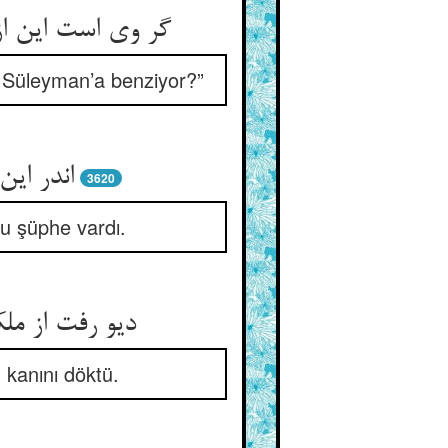
e Süleyman’a benziyor?”
3620
u şüphe vardı.
n kanını döktü.