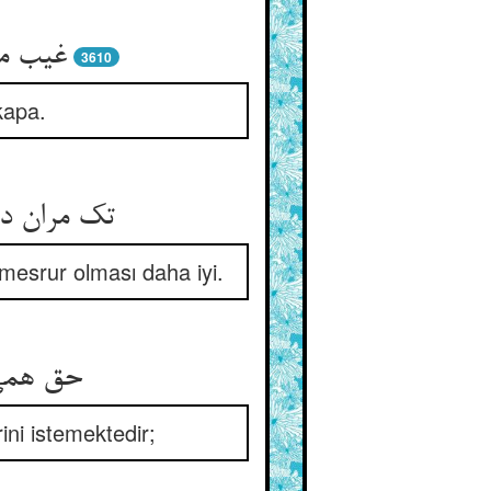
3610
kapa.
n mesrur olması daha iyi.
حق همی‌
ni istemektedir;