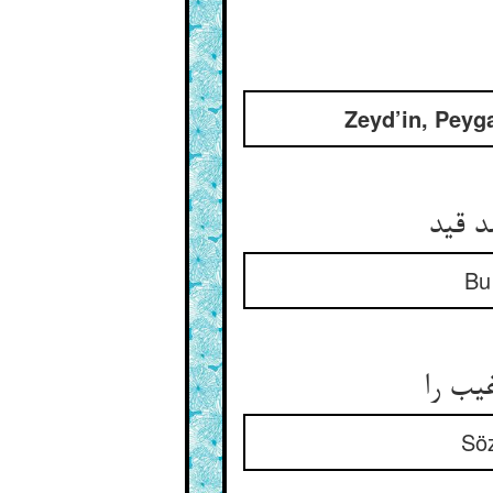
Zeyd’in, Peyg
د قید
Bu 
غیب را
Söz