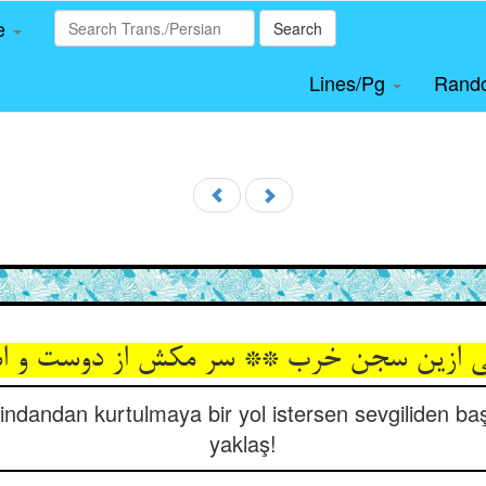
le
Search
Lines/Pg
Rand
indandan kurtulmaya bir yol istersen sevgiliden b
yaklaş!