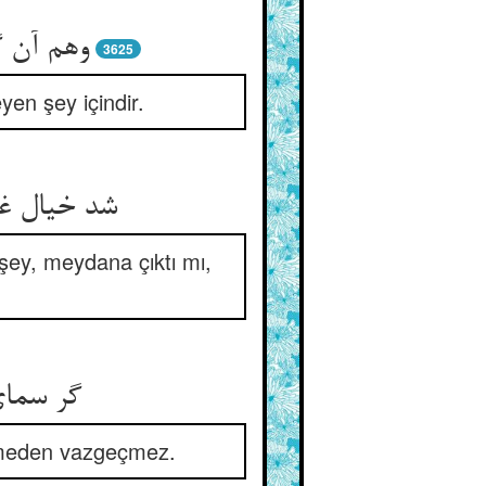
3625
yen şey içindir.
ey, meydana çıktı mı,
irmeden vazgeçmez.