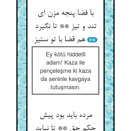
با قضا پنجه مزن ای
تند و تیز ** تا نگیرد
هم قضا با تو ستیز
910
Ey kötü hiddetli
adam! Kaza ile
pençeleşme ki kaza
da seninle kavgaya
tutuşmasın.
مرده باید بود پیش
حکم حق ** تا نیاید