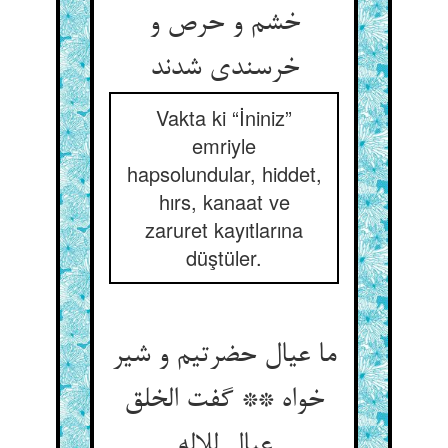
خشم و حرص و
خرسندی شدند
Vakta ki “İniniz”
emriyle
hapsolundular, hiddet,
hırs, kanaat ve
zaruret kayıtlarına
düştüler.
ما عیال حضرتیم و شیر
خواه ** گفت الخلق