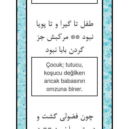
طفل تا گیرا و تا پویا
نبود ** مرکبش جز
گردن بابا نبود
Çocuk; tutucu,
koşucu değilken
ancak babasının
omzuna biner.
چون فضولی گشت و