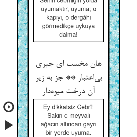
uyumaktır, uyuma; o
kapıyı, o dergâhı
görmedikçe uykuya
dalma!
هان مخسب ای جبری
بی‌‌اعتبار ** جز به زیر
آن درخت میوه‌‌دار
Ey dikkatsiz Cebrî!
Sakın o meyvalı
ağacın altından gayrı
bir yerde uyuma.