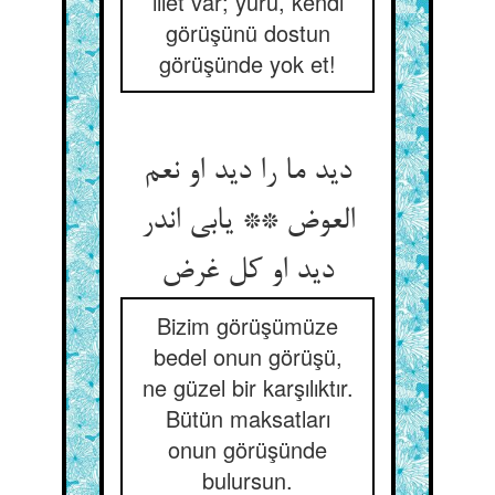
illet var; yürü, kendi
görüşünü dostun
görüşünde yok et!
دید ما را دید او نعم
العوض ** یابی اندر
Bizim görüşümüze
bedel onun görüşü,
ne güzel bir karşılıktır.
Bütün maksatları
onun görüşünde
bulursun.