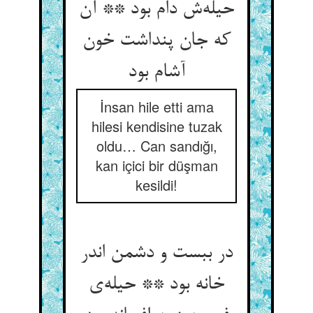
حیله‌‌ش دام بود ** آن
که جان پنداشت خون
آشام بود
İnsan hile etti ama
hilesi kendisine tuzak
oldu… Can sandığı,
kan içici bir düşman
kesildi!
در ببست و دشمن اندر
خانه بود ** حیله‌‌ی