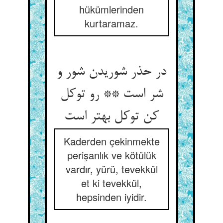
hükümlerinden
kurtaramaz.
در حذر شوریدن شور و
شر است ** رو توکل
Kaderden çekinmekte
perişanlık ve kötülük
vardır, yürü, tevekkül
et ki tevekkül,
hepsinden iyidir.