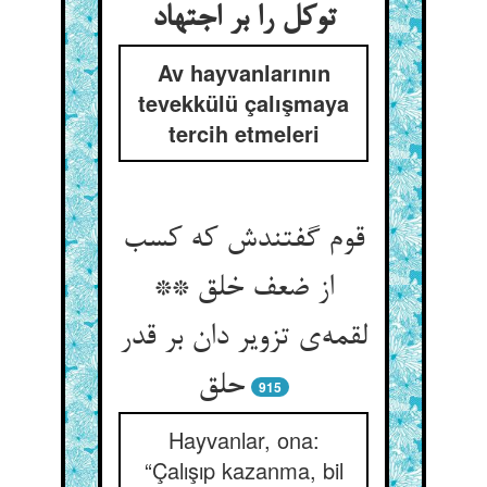
توکل را بر اجتهاد
Av hayvanlarının
tevekkülü çalışmaya
tercih etmeleri
قوم گفتندش که کسب
از ضعف خلق **
لقمه‌‌ی تزویر دان بر قدر
915
Hayvanlar, ona:
“Çalışıp kazanma, bil