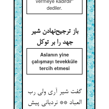
vermeye kadirdir”
dediler.
باز ترجیح‌‌نهادن شیر
Aslanın yine
çalışmayı tevekküle
tercih etmesi
گفت شیر آری ولی رب
العباد ** نردبانی پیش