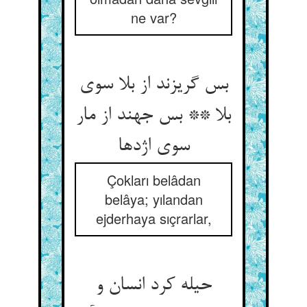
ne var?
بس گریزند از بلا سوی
بلا ** بس جهند از مار
سوی اژدها
Çokları belâdan
belâya; yılandan
ejderhaya sıçrarlar,
حیله کرد انسان و