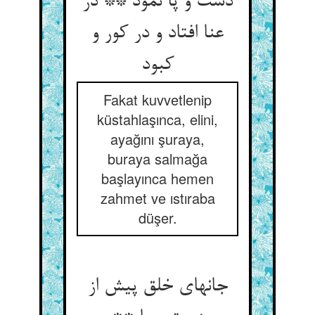
دست و پا نمود ** در
عنا افتاد و در کور و
کبود
Fakat kuvvetlenip
küstahlaşınca, elini,
ayağını şuraya,
buraya salmağa
başlayınca hemen
zahmet ve ıstıraba
düşer.
جانهای خلق پیش از