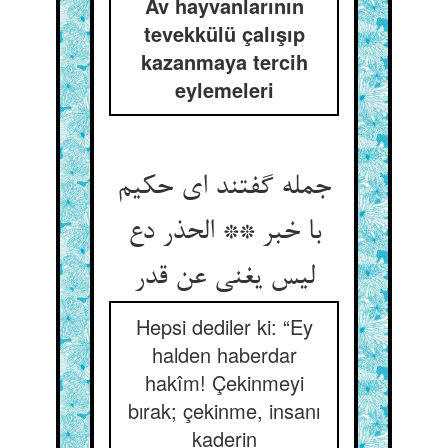
Av hayvanlarının
tevekkülü çalışıp
kazanmaya tercih
eylemeleri
جمله گفتند ای حکیم
با خبر ** الحذر دع
لیس یغنی عن قدر
Hepsi dediler ki: “Ey
halden haberdar
hakîm! Çekinmeyi
bırak; çekinme, insanı
kaderin