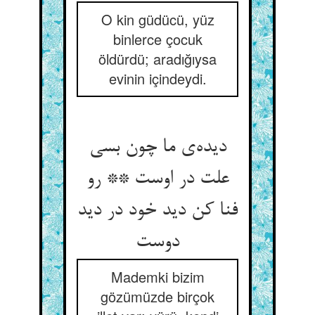
O kin güdücü, yüz
binlerce çocuk
öldürdü; aradığıysa
evinin içindeydi.
دیده‌‌ی ما چون بسی
علت در اوست ** رو
فنا کن دید خود در دید
Mademki bizim
gözümüzde birçok