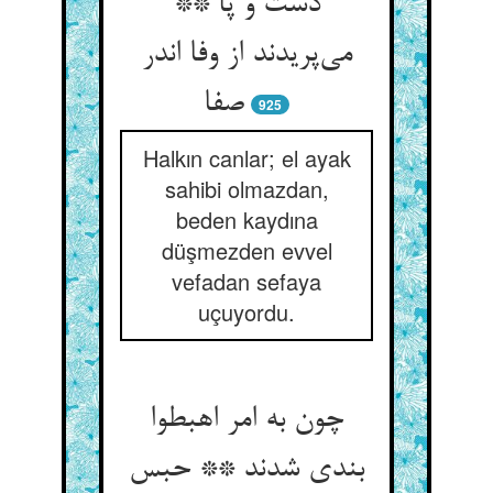
دست و پا **
می‌‌پریدند از وفا اندر
صفا
925
Halkın canlar; el ayak
sahibi olmazdan,
beden kaydına
düşmezden evvel
vefadan sefaya
uçuyordu.
چون به امر اهبطوا
بندی شدند ** حبس