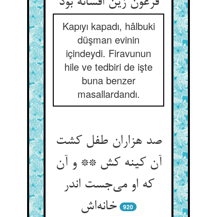
فرعون زین افسانه بود
Kapıyı kapadı, hâlbuki
düşman evinin
içindeydi. Firavunun
hile ve tedbiri de işte
buna benzer
masallardandı.
صد هزاران طفل کشت
آن کینه کش ** و آن
که او می‌‌جست اندر
920