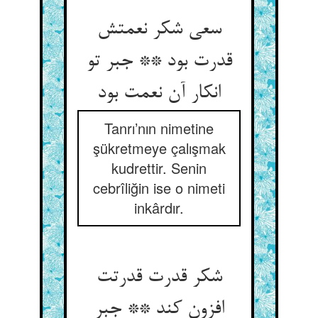
سعی شکر نعمتش
قدرت بود ** جبر تو
انکار آن نعمت بود
Tanrı’nın nimetine
şükretmeye çalışmak
kudrettir. Senin
cebrîliğin ise o nimeti
inkârdır.
شکر قدرت قدرتت
افزون کند ** جبر