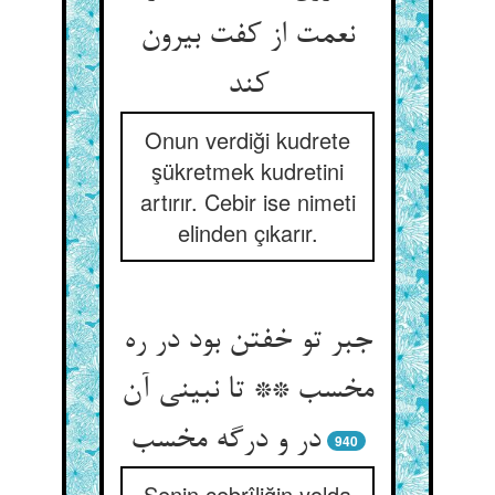
نعمت از کفت بیرون
کند
Onun verdiği kudrete
şükretmek kudretini
artırır. Cebir ise nimeti
elinden çıkarır.
جبر تو خفتن بود در ره
مخسب ** تا نبینی آن
940
Senin cebrîliğin yolda