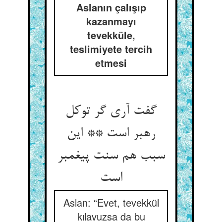
Aslanın çalışıp
kazanmayı
tevekküle,
teslimiyete tercih
etmesi
گفت آری گر توکل
رهبر است ** این
سبب هم سنت پیغمبر
Aslan: “Evet, tevekkül
kılavuzsa da bu