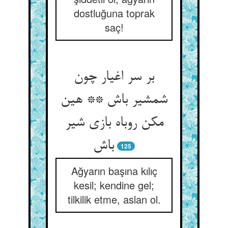
dostluğuna toprak
saç!
بر سر اغیار چون
شمشیر باش ** هین
مکن روباه بازی شیر
باش‏
125
Ağyarın başına kılıç
kesil; kendine gel;
tilkilik etme, aslan ol.