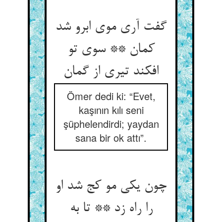
گفت آری موی ابرو شد
کمان ** سوی تو
افکند تیری از گمان‏
Ömer dedi ki: “Evet,
kaşının kılı seni
şüphelendirdi; yaydan
sana bir ok attı”.
چون یکی مو کج شد او
را راه زد ** تا به