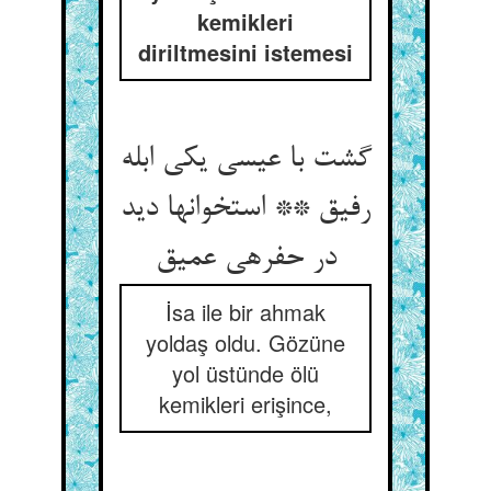
kemikleri
diriltmesini istemesi
گشت با عیسی یکی ابله
رفیق ** استخوانها دید
در حفره‏ی عمیق‏
İsa ile bir ahmak
yoldaş oldu. Gözüne
yol üstünde ölü
kemikleri erişince,