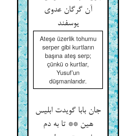
آن گرگان عدوی
یوسفند
Ateşe üzerlik tohumu
serper gibi kurtların
başına ateş serp;
çünkü o kurtlar,
Yusuf’un
düşmanlarıdır.
جان بابا گویدت ابلیس
هین ** تا به دم