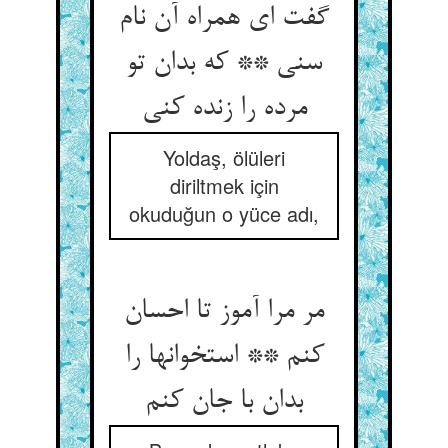
گفت ای همراه آن نام
سنی ** که بدان تو
مرده را زنده کنی
Yoldaş, ölüleri
diriltmek için
okuduğun o yüce adı,
مر مرا آموز تا احسان
کنم ** استخوانها را
بدان با جان کنم