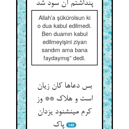
پنداشتم آن سود شد
Allah’a şükürolsun ki
o dua kabul edilmedi.
Ben duamın kabul
edilmeyişini ziyan
sandım ama bana
faydaymış” dedi.
بس دعاها کان زیان
است و هلاک ** وز
کرم می‏نشنود یزدان
پاک‏
140