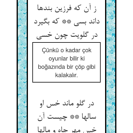
ز آن که فرزین بندها
داند بسی ** که بگیرد
در گلویت چون خسی‏
Çünkü o kadar çok
oyunlar bilir ki
boğazında bir çöp gibi
kalakalır.
در گلو ماند خس او
سالها ** چیست آن
خس مهر جاه و مالها