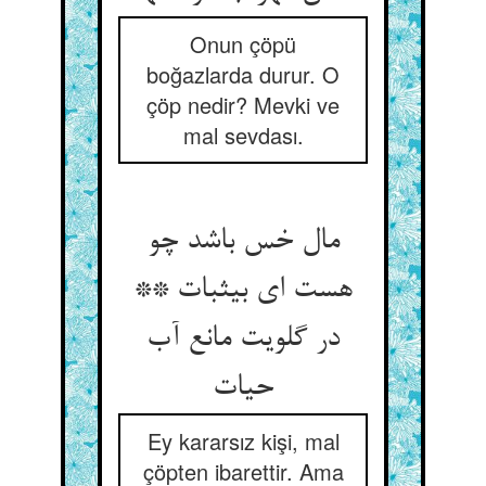
Onun çöpü
boğazlarda durur. O
çöp nedir? Mevki ve
mal sevdası.
مال خس باشد چو
هست ای بی‏ثبات **
در گلویت مانع آب
حیات‏
Ey kararsız kişi, mal
çöpten ibarettir. Ama