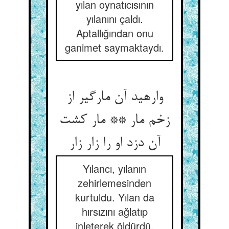
yılan oynatıcısının
yılanını çaldı.
Aptallığından onu
ganimet saymaktaydı.
وارهید آن مارگیر از
زخم مار ** مار کشت
آن دزد او را زار زار
Yılancı, yılanın
zehirlemesinden
kurtuldu. Yılan da
hırsızını ağlatıp
inleterek öldürdü.