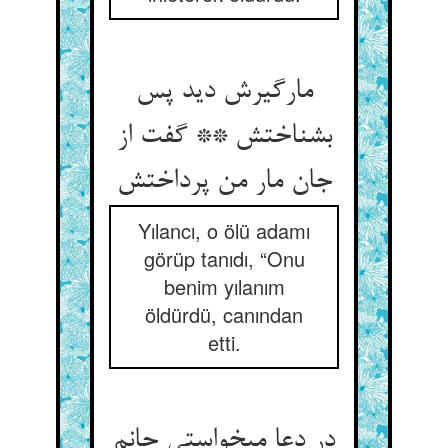
مارگیرش دید پس
بشناختش ** گفت از
جان مار من پرداختش‏
Yılancı, o ölü adamı
görüp tanıdı, “Onu
benim yılanım
öldürdü, canından
etti.
در دعا می‏خواستی جانم