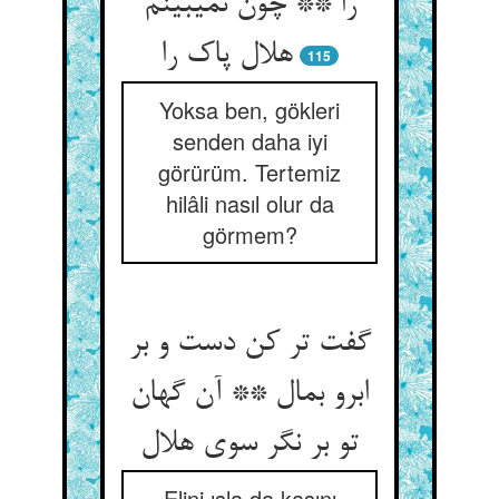
را ** چون نمی‏بینم
هلال پاک را
115
Yoksa ben, gökleri
senden daha iyi
görürüm. Tertemiz
hilâli nasıl olur da
görmem?
گفت تر کن دست و بر
ابرو بمال ** آن گهان
تو بر نگر سوی هلال‏
Elini ısla da kaşını