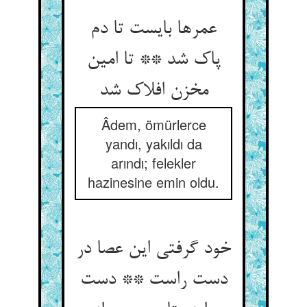
عمرها بایست تا دم
پاک شد ** تا امین
مخزن افلاک شد
Âdem, ömürlerce
yandı, yakıldı da
arındı; felekler
hazinesine emin oldu.
خود گرفتی این عصا در
دست راست ** دست