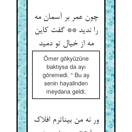
چون عمر بر آسمان مه
را ندید ** گفت کاین
مه از خیال تو دمید
Ömer gökyüzüne
baktıysa da ayı
göremedi. “ Bu ay
senin hayalinden
meydana geldi.
ور نه من بیناترم افلاک