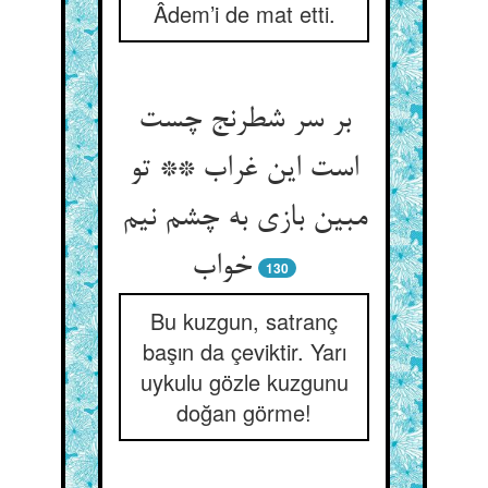
Âdem’i de mat etti.
بر سر شطرنج چست
است این غراب ** تو
مبین بازی به چشم نیم
خواب‏
130
Bu kuzgun, satranç
başın da çeviktir. Yarı
uykulu gözle kuzgunu
doğan görme!