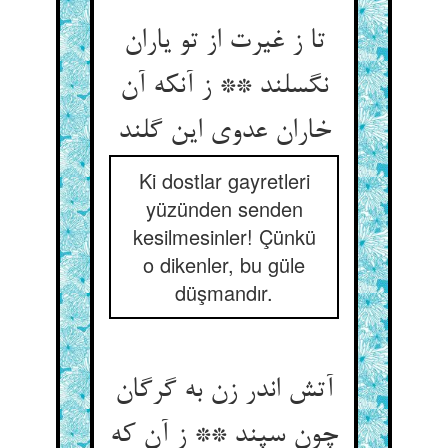
تا ز غیرت از تو یاران
نگسلند ** ز آنکه آن
خاران عدوی این گلند
Ki dostlar gayretleri
yüzünden senden
kesilmesinler! Çünkü
o dikenler, bu güle
düşmandır.
آتش اندر زن به گرگان
چون سپند ** ز آن که