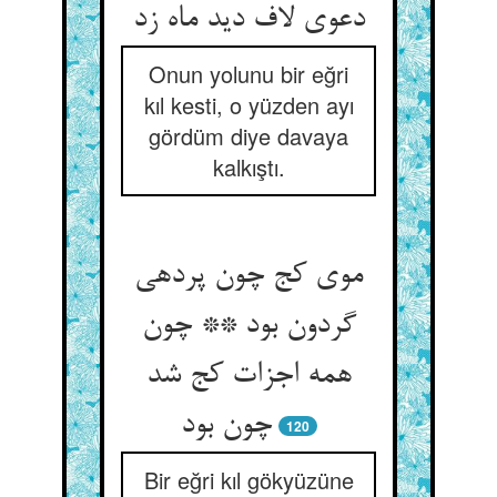
دعوی لاف دید ماه زد
Onun yolunu bir eğri
kıl kesti, o yüzden ayı
gördüm diye davaya
kalkıştı.
موی کج چون پرده‏ی
گردون بود ** چون
همه اجزات کج شد
چون بود
120
Bir eğri kıl gökyüzüne