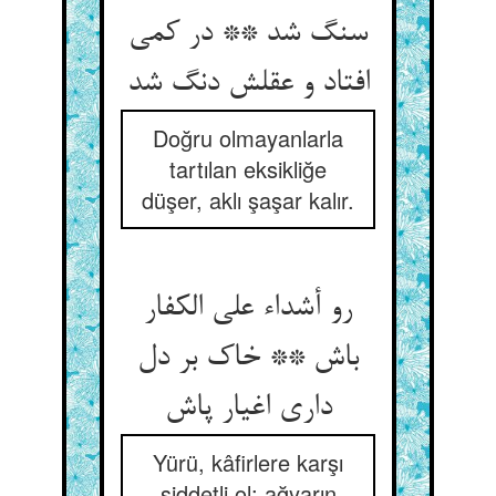
سنگ شد ** در کمی
افتاد و عقلش دنگ شد
Doğru olmayanlarla
tartılan eksikliğe
düşer, aklı şaşar kalır.
رو أشداء علی الکفار
باش ** خاک بر دل
داری اغیار پاش‏
Yürü, kâfirlere karşı
şiddetli ol; ağyarın