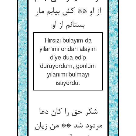
از او ** کش بیابم مار
بستانم از او
Hırsızı bulayım da
yılanımı ondan alayım
diye dua edip
duruyordum, gönlüm
yılanımı bulmayı
istiyordu.
شکر حق را کان دعا
مردود شد ** من زیان