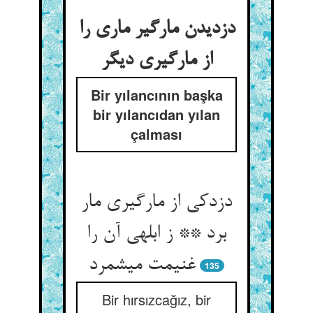
دزدیدن مارگیر ماری را
از مارگیری دیگر
Bir yılancının başka
bir yılancıdan yılan
çalması
دزدکی از مارگیری مار
برد ** ز ابلهی آن را
غنیمت می‏شمرد
135
Bir hırsızcağız, bir