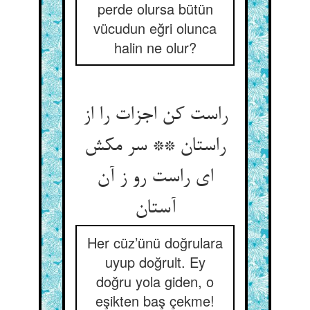
perde olursa bütün
vücudun eğri olunca
halin ne olur?
راست کن اجزات را از
راستان ** سر مکش
ای راست رو ز آن
آستان‏
Her cüz’ünü doğrulara
uyup doğrult. Ey
doğru yola giden, o
eşikten baş çekme!