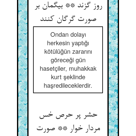
روز گزند ** بی‏گمان بر
صورت گرگان کنند
Ondan dolayı
herkesin yaptığı
kötülüğün zararını
göreceği gün
hasetçiler, muhakkak
kurt şeklinde
haşredileceklerdir.
حشر پر حرص خس
مردار خوار ** صورت