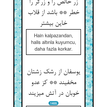
زر خالص را و زرگر را
خطر ** باشد از قلاب
خاین بیشتر
Hain kalpazandan,
halis altınla kuyumcu,
daha fazla korkar.
یوسفان از رشک زشتان
مخفیند ** کز عدو
خوبان در آتش می‏زیند
1405