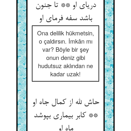
دریای او ** تا جنون
باشد سفه فرمای او
Ona delilik hükmetsin,
o çaldırsın. İmkân mı
var? Böyle bir şey
onun deniz gibi
hudutsuz aklından ne
kadar uzak!
حاش لله از کمال جاه او
** کابر بیماری بپوشد
ماه او