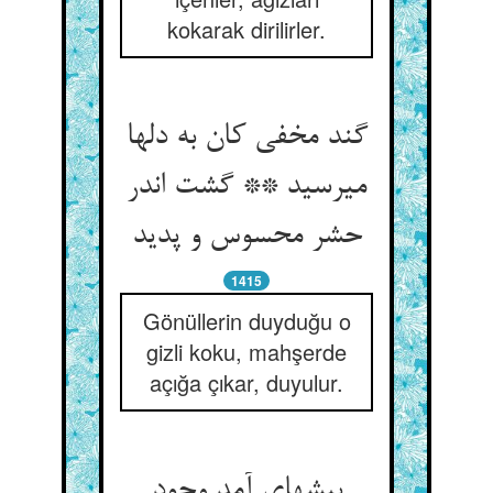
kokarak dirilirler.
گند مخفی کان به دلها
می‏رسید ** گشت اندر
حشر محسوس و پدید
1415
Gönüllerin duyduğu o
gizli koku, mahşerde
açığa çıkar, duyulur.
بیشه‏ای آمد وجود