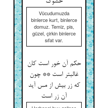
خشوک‏
Vücudumuzda
binlerce kurt, binlerce
domuz. Temiz, pis,
güzel, çirkin binlerce
sıfat var.
حکم آن خور است کان
غالبتر است ** چون
که زر بیش از مس آید
آن زر است‏