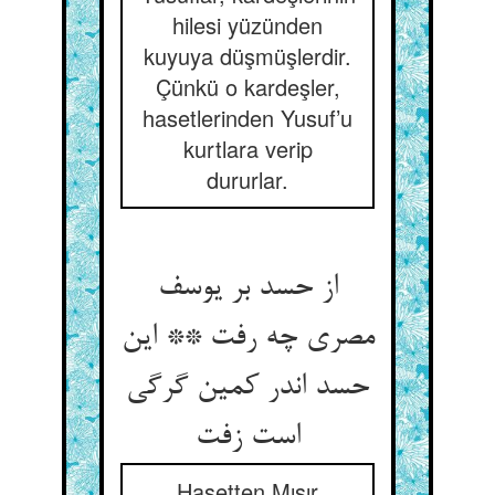
hilesi yüzünden
kuyuya düşmüşlerdir.
Çünkü o kardeşler,
hasetlerinden Yusuf’u
kurtlara verip
dururlar.
از حسد بر یوسف
مصری چه رفت ** این
حسد اندر کمین گرگی
است زفت‏
Hasetten Mısır