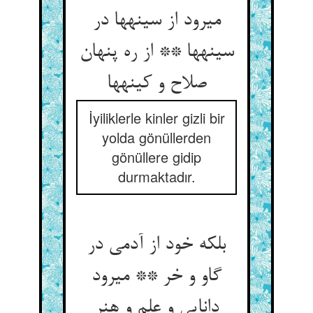
می‏رود از سینه‏ها در
سینه‏ها ** از ره پنهان
صلاح و کینه‏ها
İyiliklerle kinler gizli bir
yolda gönüllerden
gönüllere gidip
durmaktadır.
بلکه خود از آدمی در
گاو و خر ** می‏رود
دانایی و علم و هنر