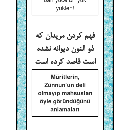
yüklen!
فهم کردن مریدان که
ذو النون دیوانه نشده
است قاصد کرده است‏
Müritlerin,
Zünnun’un deli
olmayıp mahsustan
öyle göründüğünü
anlamaları