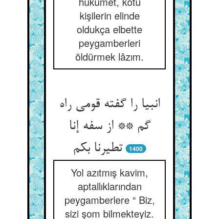
hükümet, kötü
kişilerin elinde
oldukça elbette
peygamberleri
öldürmek lâzım.
انبیا را گفته قومی راه
گم ** از سفه إنا
تطیرنا بکم‏
1400
Yol azıtmış kavim,
aptallıklarından
peygamberlere “ Biz,
sizi şom bilmekteyiz.