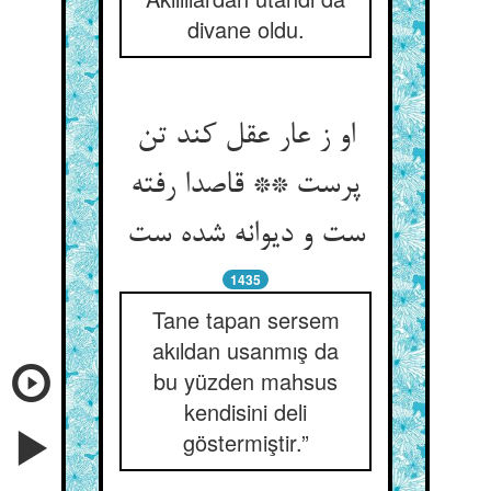
divane oldu.
او ز عار عقل کند تن
پرست ** قاصدا رفته
ست و دیوانه شده ست‏
1435
Tane tapan sersem
akıldan usanmış da
bu yüzden mahsus
kendisini deli
göstermiştir.”