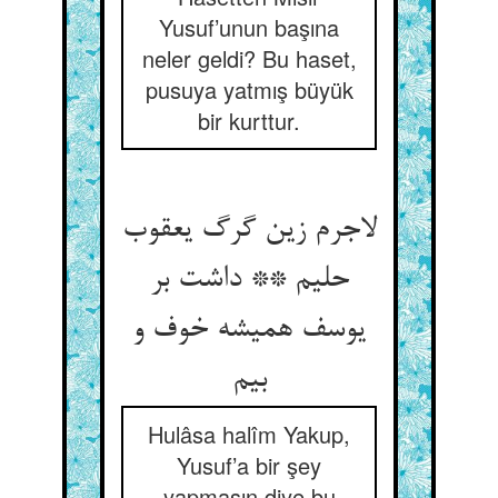
Yusuf’unun başına
neler geldi? Bu haset,
pusuya yatmış büyük
bir kurttur.
لاجرم زین گرگ یعقوب
حلیم ** داشت بر
یوسف همیشه خوف و
بیم‏
Hulâsa halîm Yakup,
Yusuf’a bir şey
yapmasın diye bu