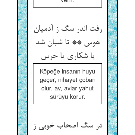
رفت اندر سگ ز آدمیان
هوس ** تا شبان شد
یا شکاری یا حرس‏
Köpeğe insanın huyu
geçer, nihayet çoban
olur, av, avlar yahut
sürüyü korur.
در سگ اصحاب خوبی ز