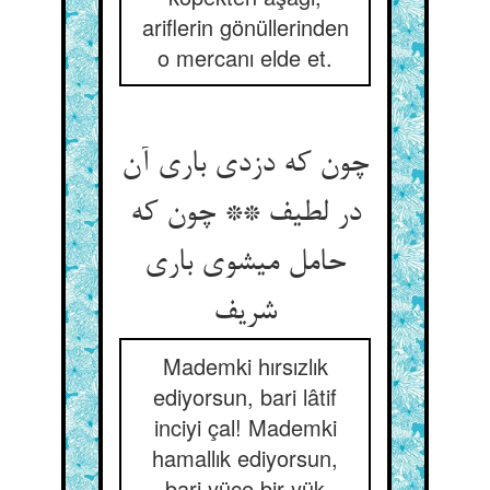
ariflerin gönüllerinden
o mercanı elde et.
چون که دزدی باری آن
در لطیف ** چون که
حامل می‏شوی باری
شریف‏
Mademki hırsızlık
ediyorsun, bari lâtif
inciyi çal! Mademki
hamallık ediyorsun,
bari yüce bir yük