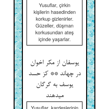
Yusuflar, çirkin
kişilerin hasedinden
korkup gizlenirler.
Güzeller, düşman
korkusundan ateş
içinde yaşarlar.
یوسفان از مکر اخوان
در چه‏اند ** کز حسد
یوسف به گرگان
می‏دهند
Yusuflar, kardeşlerinin