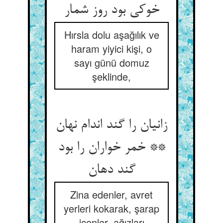
خوکی بود روز شمار
Hırsla dolu aşağılık ve
haram yiyici kişi, o
sayı günü domuz
şeklinde,
زانیان را گند اندام نهان
** خمر خواران را بود
گند دهان‏
Zina edenler, avret
yerleri kokarak, şarap
içenler, ağızları