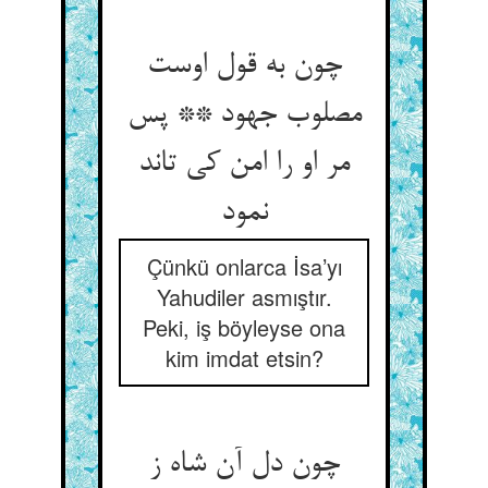
چون به قول اوست
مصلوب جهود ** پس
مر او را امن کی تاند
نمود
Çünkü onlarca İsa’yı
Yahudiler asmıştır.
Peki, iş böyleyse ona
kim imdat etsin?
چون دل آن شاه ز