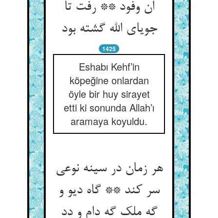
ان وفود ** رفت تا
جویای الله گشته بود
1425
Eshabı Kehf’in
köpeğine onlardan
öyle bir huy sirayet
etti ki sonunda Allah’ı
aramaya koyuldu.
هر زمان در سینه نوعی
سر کند ** گاه دیو و
گه ملک گه دام و دد