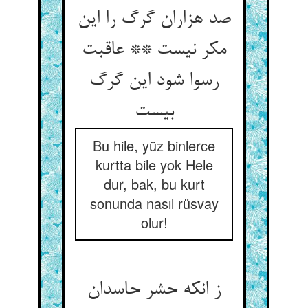
صد هزاران گرگ را این
مکر نیست ** عاقبت
رسوا شود این گرگ
بیست‏
Bu hile, yüz binlerce
kurtta bile yok Hele
dur, bak, bu kurt
sonunda nasıl rüsvay
olur!
ز انکه حشر حاسدان