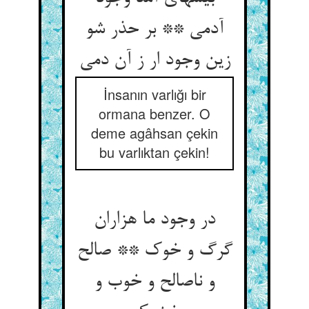
آدمی ** بر حذر شو
زین وجود ار ز آن دمی‏
İnsanın varlığı bir
ormana benzer. O
deme agâhsan çekin
bu varlıktan çekin!
در وجود ما هزاران
گرگ و خوک ** صالح
و ناصالح و خوب و