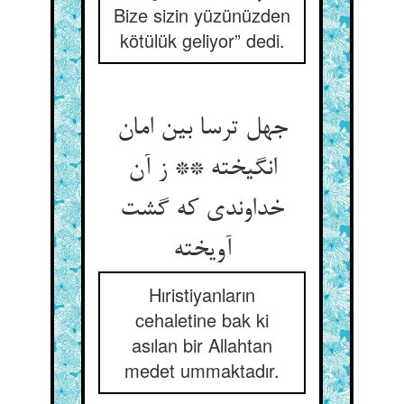
Bize sizin yüzünüzden
kötülük geliyor” dedi.
جهل ترسا بین امان
انگیخته ** ز آن
خداوندی که گشت
آویخته‏
Hıristiyanların
cehaletine bak ki
asılan bir Allahtan
medet ummaktadır.