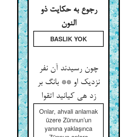
رجوع به حکایت ذو
النون‏
BASLIK YOK
چون رسیدند آن نفر
نزدیک او ** بانگ بر
زد هی کیانید اتقوا
Onlar, ahvali anlamak
üzere Zünnun’un
yanına yaklaşınca
Zünnun onlara