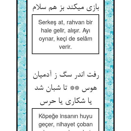
بازی میکند بز هم سلام
Serkeş at, rahvan bir
hale gelir, alışır. Ayı
oynar, keçi de selâm
verir.
رفت اندر سگ ز آدمیان
هوس ** تا شبان شد
یا شکاری یا حرس‏
Köpeğe insanın huyu
geçer, nihayet çoban