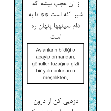
ز آن عجب بیشه که
شیر آگه است ** تا به
دام سینه‏ها پنهان ره
است‏
Aslanların bildiği o
acayip ormandan,
gönüller tuzağına gizli
bir yolu bulunan o
meşelikten,
دزدیی کن از درون