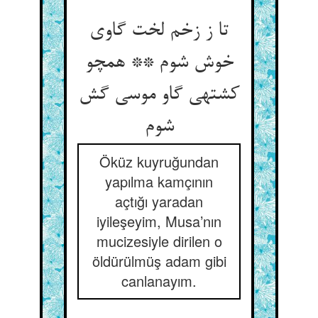
تا ز زخم لخت گاوی
خوش شوم ** همچو
کشته‏ی گاو موسی گش
شوم‏
Öküz kuyruğundan
yapılma kamçının
açtığı yaradan
iyileşeyim, Musa’nın
mucizesiyle dirilen o
öldürülmüş adam gibi
canlanayım.