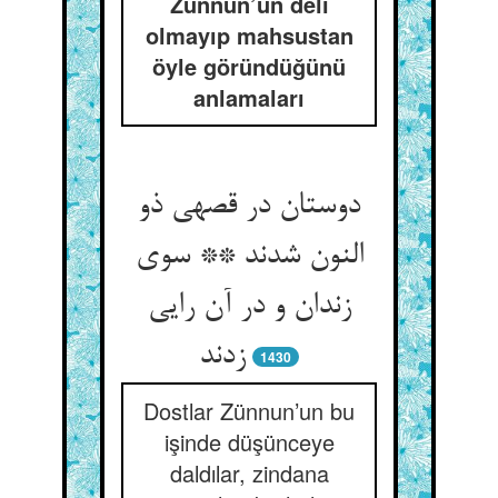
Zünnun’un deli
olmayıp mahsustan
öyle göründüğünü
anlamaları
دوستان در قصه‏ی ذو
النون شدند ** سوی
زندان و در آن رایی
زدند
1430
Dostlar Zünnun’un bu
işinde düşünceye
daldılar, zindana