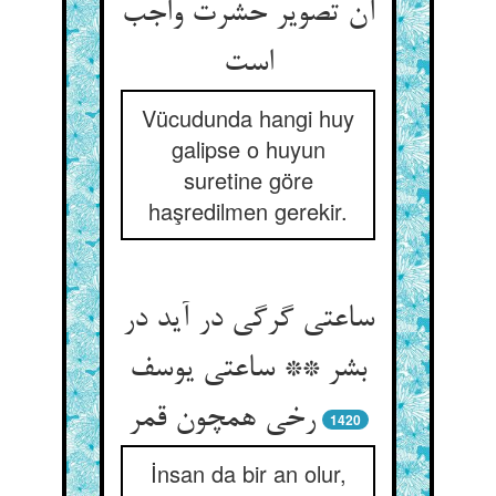
آن تصویر حشرت واجب
است‏
Vücudunda hangi huy
galipse o huyun
suretine göre
haşredilmen gerekir.
ساعتی گرگی در آید در
بشر ** ساعتی یوسف
رخی همچون قمر
1420
İnsan da bir an olur,