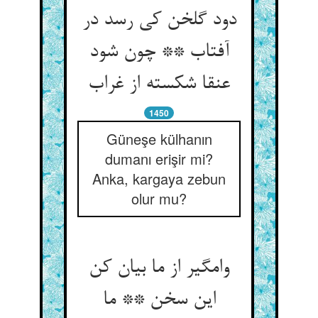
دود گلخن کی رسد در
آفتاب ** چون شود
عنقا شکسته از غراب‏
1450
Güneşe külhanın
dumanı erişir mi?
Anka, kargaya zebun
olur mu?
وامگیر از ما بیان کن
این سخن ** ما