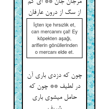
مرجان جان ** ای کم
از سگ از درون عارفان‏
İçten içe hırsızlık et,
can mercanını çal! Ey
köpekten aşağı,
ariflerin gönüllerinden
o mercanı elde et.
چون که دزدی باری آن
در لطیف ** چون که
حامل می‏شوی باری
شریف‏