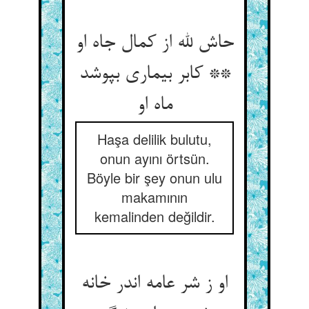
حاش لله از کمال جاه او
** کابر بیماری بپوشد
ماه او
Haşa delilik bulutu,
onun ayını örtsün.
Böyle bir şey onun ulu
makamının
kemalinden değildir.
او ز شر عامه اندر خانه