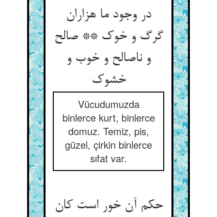
در وجود ما هزاران
گرگ و خوک ** صالح
و ناصالح و خوب و
خشوک‏
Vücudumuzda
binlerce kurt, binlerce
domuz. Temiz, pis,
güzel, çirkin binlerce
sıfat var.
حکم آن خور است کان