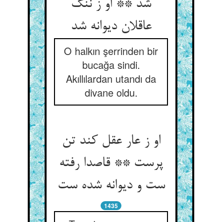
شد ** او ز ننگ
عاقلان دیوانه شد
O halkın şerrinden bir
bucağa sindi.
Akıllılardan utandı da
divane oldu.
او ز عار عقل کند تن
پرست ** قاصدا رفته
ست و دیوانه شده ست‏
1435