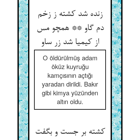
زنده شد کشته ز زخم
دم گاو ** همچو مس
از کیمیا شد زر ساو
O öldürülmüş adam
öküz kuyruğu
kamçısının açtığı
yaradan dirildi. Bakır
gibi kimya yüzünden
altın oldu.
کشته بر جست و بگفت