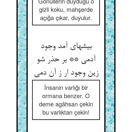
Gönüllerin duyduğu o
gizli koku, mahşerde
açığa çıkar, duyulur.
بیشه‏ای آمد وجود
آدمی ** بر حذر شو
زین وجود ار ز آن دمی‏
İnsanın varlığı bir
ormana benzer. O
deme agâhsan çekin
bu varlıktan çekin!