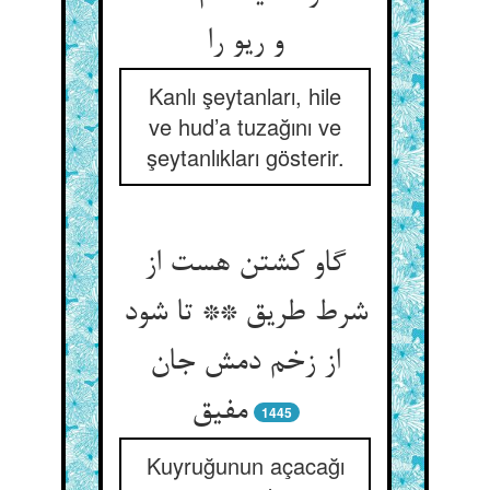
و ریو را
Kanlı şeytanları, hile
ve hud’a tuzağını ve
şeytanlıkları gösterir.
گاو کشتن هست از
شرط طریق ** تا شود
از زخم دمش جان
مفیق‏
1445
Kuyruğunun açacağı