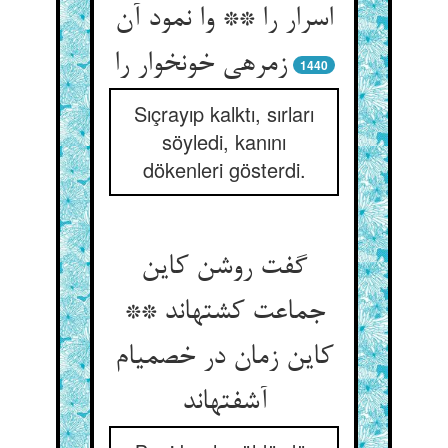
اسرار را ** وا نمود آن
زمره‏ی خون‏خوار را
1440
Sıçrayıp kalktı, sırları
söyledi, kanını
dökenleri gösterdi.
گفت روشن کاین
جماعت کشته‏اند **
کاین زمان در خصمی‏ام
آشفته‏اند