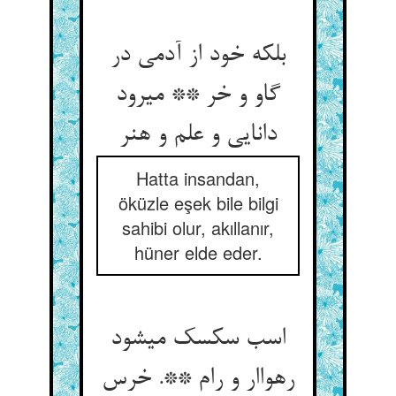
بلکه خود از آدمی در
گاو و خر ** می‏رود
دانایی و علم و هنر
Hatta insandan,
öküzle eşek bile bilgi
sahibi olur, akıllanır,
hüner elde eder.
اسب سکسک میشود
رهواار و رام **. خرس