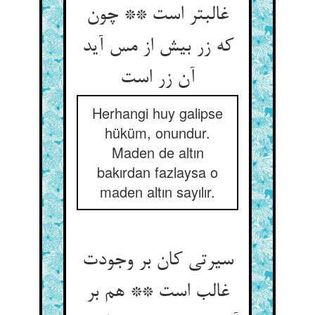
غالبتر است ** چون
که زر بیش از مس آید
آن زر است‏
Herhangi huy galipse
hüküm, onundur.
Maden de altın
bakırdan fazlaysa o
maden altın sayılır.
سیرتی کان بر وجودت
غالب است ** هم بر