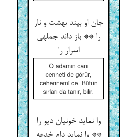
جان او بیند بهشت و نار
را ** باز داند جمله‏ی
اسرار را
O adamın canı
cenneti de görür,
cehennemi de. Bütün
sırları da tanır, bilir.
وا نماید خونیان دیو را
** وا نماید دام خدعه