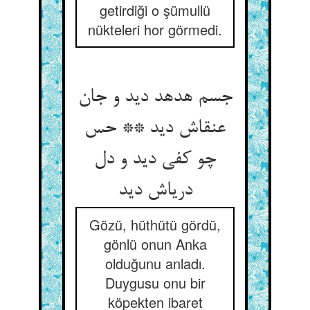
getirdiği o şümullü
nükteleri hor görmedi.
جسم هدهد دید و جان
عنقاش دید ** حس
چو کفی دید و دل
دریاش دید
Gözü, hüthütü gördü,
gönlü onun Anka
olduğunu anladı.
Duygusu onu bir
köpekten ibaret