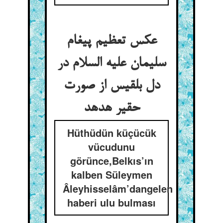
عکس تعظیم پیغام
سلیمان علیه السلام در
دل بلقیس از صورت
حقیر هدهد
Hüthüdün küçücük
vücudunu
görünce,Belkıs’ın
kalben Süleymen
Âleyhisselâm’dangelen
haberi ulu bulması