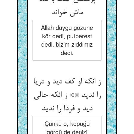
ماش خواند
Allah duygu gözüne
kör dedi, putperest
dedi, bizim zıddımız
dedi.
ز انکه او کف دید و دریا
را ندید ** ز انکه حالی
دید و فردا را ندید
Çünkü o, köpüğü
gördü de denizi