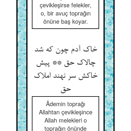
çevikleşirse felekler,
o, bir avuç toprağın
önüne baş koyar.
خاک آدم چون که شد
چالاک حق ** پیش
خاکش سر نهند املاک
حق‏
Âdemin toprağı
Allahtan çevikleşince
Allah melekleri o
toprağın önünde