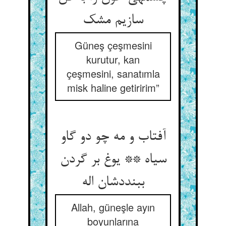
سازیم مشک‏
Güneş çeşmesini
kurutur, kan
çeşmesini, sanatımla
misk haline getiririm”
آفتاب و مه چو دو گاو
سیاه ** یوغ بر گردن
ببنددشان اله‏
Allah, güneşle ayın
boyunlarına