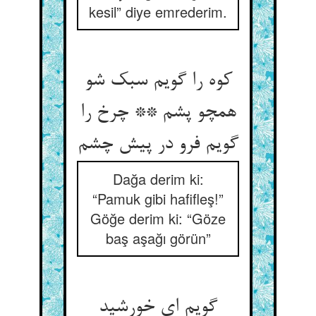
kesil” diye emrederim.
کوه را گویم سبک شو
همچو پشم ** چرخ را
گویم فرو در پیش چشم‏
Dağa derim ki:
“Pamuk gibi hafifleş!”
Göğe derim ki: “Göze
baş aşağı görün”
گویم ای خورشید