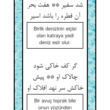
شد سفیر ** هفت بحر
آن قطره را باشد اسیر
Birlik denizinin elçisi
olan katraya yedi
deniz esir olur.
گر کف خاکی شود
چالاک او ** پیش
خاکش سر نهد افلاک او
Bir avuç toprak bile
onun yüzünden