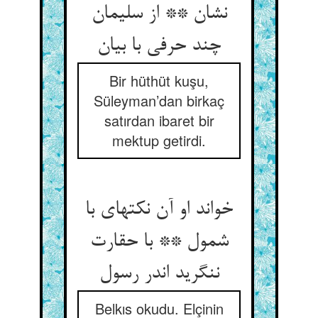
نشان ** از سلیمان
چند حرفی با بیان‏
Bir hüthüt kuşu,
Süleyman’dan birkaç
satırdan ibaret bir
mektup getirdi.
خواند او آن نکتهای با
شمول ** با حقارت
ننگرید اندر رسول‏
Belkıs okudu. Elçinin