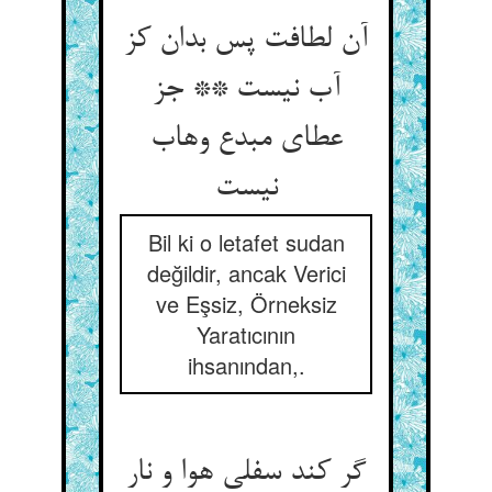
آن لطافت پس بدان کز
آب نیست ** جز
عطای مبدع وهاب
نیست‏
Bil ki o letafet sudan
değildir, ancak Verici
ve Eşsiz, Örneksiz
Yaratıcının
ihsanından,.
گر کند سفلی هوا و نار