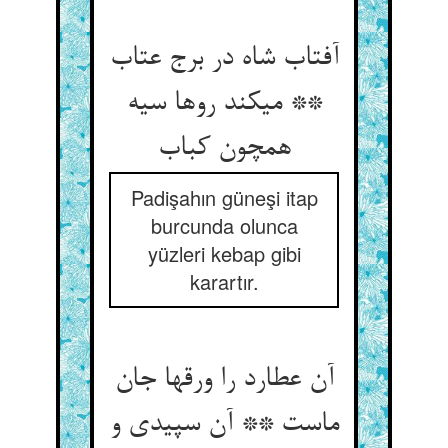
آفتاب شاه در برج عتاب
** می‏کند روها سیه
همچون کباب‏
Padişahın güneşi itap
burcunda olunca
yüzleri kebap gibi
karartır.
آن عطارد را ورقها جان
ماست ** آن سپیدی و