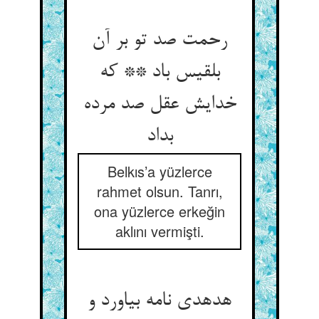
رحمت صد تو بر آن
بلقیس باد ** که
خدایش عقل صد مرده
بداد
Belkıs’a yüzlerce
rahmet olsun. Tanrı,
ona yüzlerce erkeğin
aklını vermişti.
هدهدی نامه بیاورد و