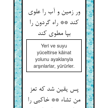
ور زمین و آب را علوی
کند ** راه گردون را
بپا مطوی کند
Yeri ve suyu
yüceltirse kâinat
yolunu ayaklarıyla
arşınlarlar, yürürler.
پس یقین شد که تعز
من تشاء ** خاکیی را