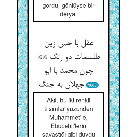
gördü, gönlüyse bir
derya.
عقل با حس زین
طلسمات دو رنگ **
چون محمد با ابو
جهلان به جنگ‏
1605
Akıl, bu iki renkli
tılsımlar yüzünden
Muhammet’le,
Ebucehil’lerin
savaştığı gibi duygu