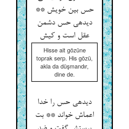
حس بین خویش **
دیده‏ی حس دشمن
عقل است و کیش‏
Hisse ait gözüne
toprak serp. His gözü,
akla da düşmandır,
dine de.
دیده‏ی حس را خدا
اعماش خواند ** بت
پرستش گفت و ضد