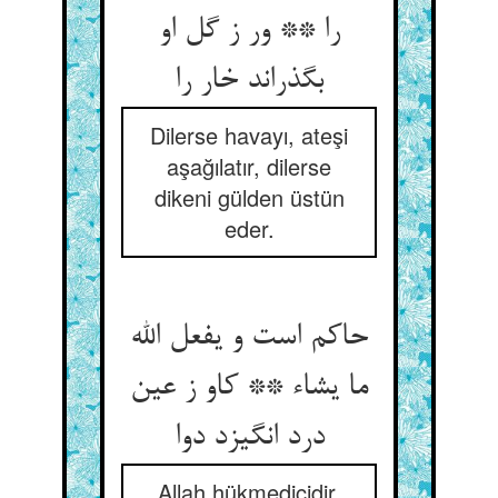
را ** ور ز گل او
بگذراند خار را
Dilerse havayı, ateşi
aşağılatır, dilerse
dikeni gülden üstün
eder.
حاکم است و یفعل الله
ما یشاء ** کاو ز عین
درد انگیزد دوا
Allah hükmedicidir,