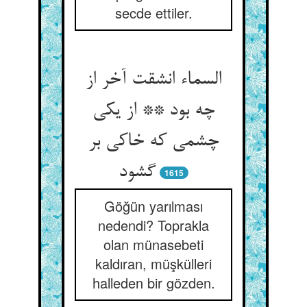
secde ettiler.
السماء انشقت آخر از
چه بود ** از یکی
چشمی که خاکی بر
گشود
1615
Göğün yarılması
nedendi? Toprakla
olan münasebeti
kaldıran, müşkülleri
halleden bir gözden.