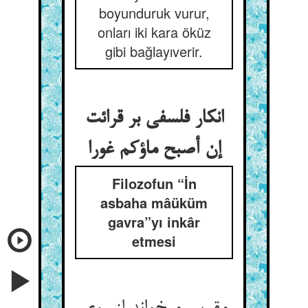
boyunduruk vurur,
onları iki kara öküz
gibi bağlayıverir.
انکار فلسفی بر قرائت
إن أصبح ماؤکم غورا
Filozofun “İn
asbaha mâüküm
gavra”yı inkâr
etmesi