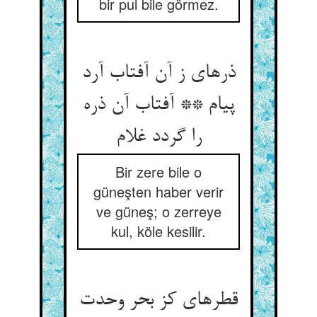
bir pul bile görmez.
ذره‏ای ز آن آفتاب آرد
پیام ** آفتاب آن ذره
را گردد غلام‏
Bir zere bile o
güneşten haber verir
ve güneş; o zerreye
kul, köle kesilir.
قطره‏ای کز بحر وحدت