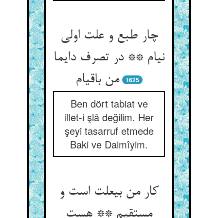
چار طبع و علت اولی
نی‏ام ** در تصرف دایما
من باقی‏ام‏
1625
Ben dört tabiat ve
illet-i şlâ değilim. Her
şeyi tasarruf etmede
Baki ve Daimîyim.
کار من بی‏علت است و
مستقیم ** هست