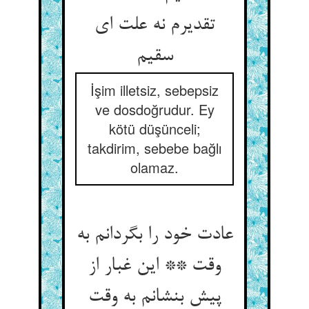
تقدیرم نه علت ای
سقیم‏
İşim illetsiz, sebepsiz
ve dosdoğrudur. Ey
kötü düşünceli;
takdirim, sebebe bağlı
olamaz.
عادت خود را بگردانم به
وقت ** این غبار از
پیش بنشانم به وقت‏