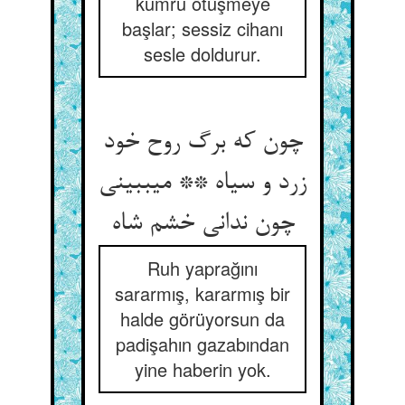
kumru ötüşmeye
başlar; sessiz cihanı
sesle doldurur.
چون که برگ روح خود
زرد و سیاه ** می‏ببینی
چون ندانی خشم شاه‏
Ruh yaprağını
sararmış, kararmış bir
halde görüyorsun da
padişahın gazabından
yine haberin yok.