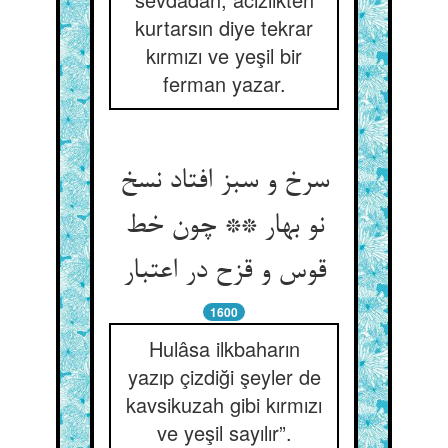
kurtarsın diye tekrar
kırmızı ve yeşil bir
ferman yazar.
سرخ و سبز افتاد نسخ
نو بهار ** چون خط
قوس و قزح در اعتبار
1600
Hulâsa ilkbaharın
yazıp çizdiği şeyler de
kavsikuzah gibi kırmızı
ve yeşil sayılır”.