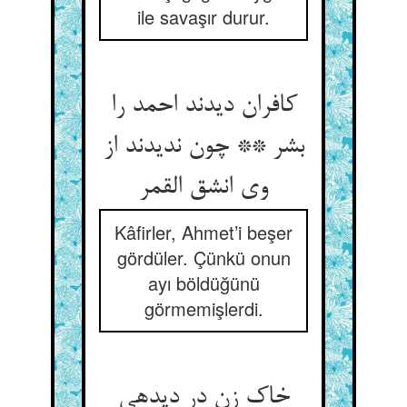
ile savaşır durur.
کافران دیدند احمد را
بشر ** چون ندیدند از
وی انشق القمر
Kâfirler, Ahmet’i beşer
gördüler. Çünkü onun
ayı böldüğünü
görmemişlerdi.
خاک زن در دیده‏ی