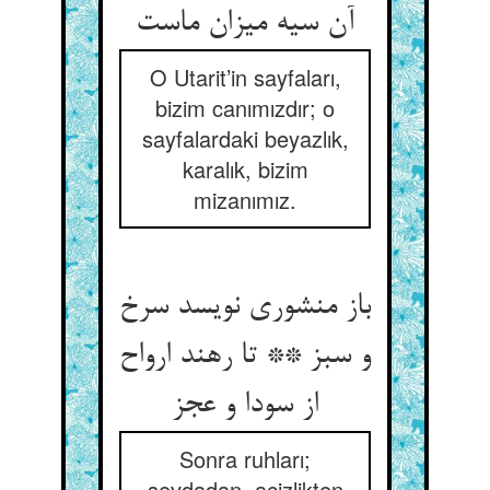
آن سیه میزان ماست‏
O Utarit’in sayfaları,
bizim canımızdır; o
sayfalardaki beyazlık,
karalık, bizim
mizanımız.
باز منشوری نویسد سرخ
و سبز ** تا رهند ارواح
از سودا و عجز
Sonra ruhları;
sevdadan, acizlikten