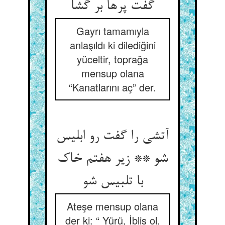
گفت پرها بر گشا
Gayrı tamamıyla
anlaşıldı ki dilediğini
yüceltir, toprağa
mensup olana
“Kanatlarını aç” der.
آتشی را گفت رو ابلیس
شو ** زیر هفتم خاک
با تلبیس شو
Ateşe mensup olana
der ki: “ Yürü, İblis ol,