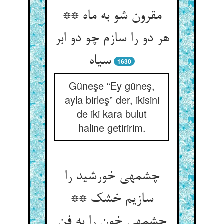
مقرون شو به ماه **
هر دو را سازم چو دو ابر
سیاه‏
1630
Güneşe “Ey güneş,
ayla birleş” der, ikisini
de iki kara bulut
haline getiririm.
چشمه‏ی خورشید را
سازیم خشک **
چشمه‏ی خون را به فن