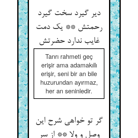
دیر گیرد سخت گیرد
رحمتش ** یک دمت
غایب ندارد حضرتش‏
Tanrı rahmeti geç
erişir ama adamakıllı
erişir, seni bir an bile
huzurundan ayırmaz,
her an seninledir.
گر تو خواهی شرح این
وصل و ولا ** از سر