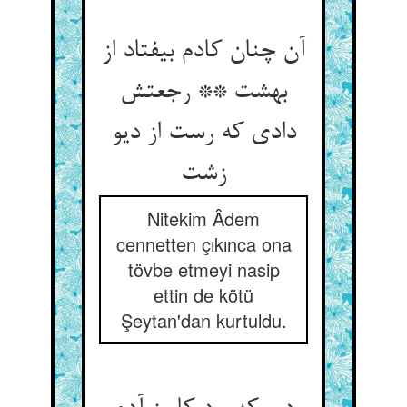
آن چنان کادم بیفتاد از
بهشت ** رجعتش
دادی که رست از دیو
زشت‏
Nitekim Âdem
cennetten çıkınca ona
tövbe etmeyi nasip
ettin de kötü
Şeytan'dan kurtuldu.