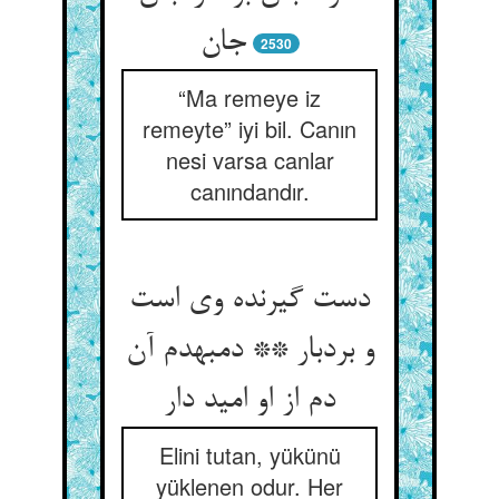
جان‏
2530
“Ma remeye iz
remeyte” iyi bil. Canın
nesi varsa canlar
canındandır.
دست گیرنده وی است
و بردبار ** دم‏به‏دم آن
دم از او امید دار
Elini tutan, yükünü
yüklenen odur. Her