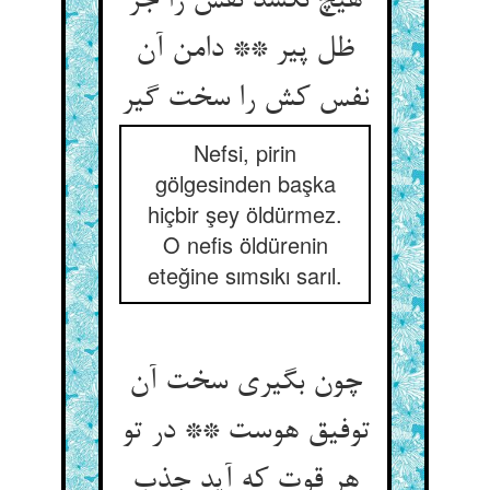
هیچ نکشد نفس را جز
ظل پیر ** دامن آن
نفس کش را سخت گیر
Nefsi, pirin
gölgesinden başka
hiçbir şey öldürmez.
O nefis öldürenin
eteğine sımsıkı sarıl.
چون بگیری سخت آن
توفیق هوست ** در تو
هر قوت که آید جذب