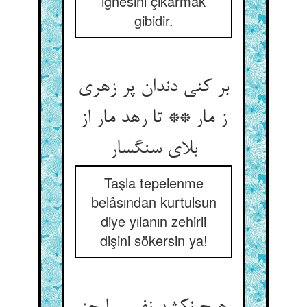
iğnesini çıkarmak
gibidir.
بر کنی دندان پر زهری
ز مار ** تا رهد مار از
بلای سنگسار
Taşla tepelenme
belâsından kurtulsun
diye yılanın zehirli
dişini sökersin ya!