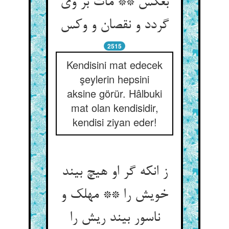
بعکس ** مات بر وی
گردد و نقصان و وکس‏
2515
Kendisini mat edecek
şeylerin hepsini
aksine görür. Hâlbuki
mat olan kendisidir,
kendisi ziyan eder!
ز انکه گر او هیچ بیند
خویش را ** مهلک و
ناسور بیند ریش را