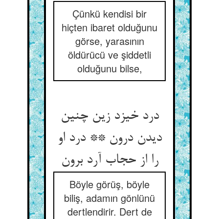
Çünkü kendisi bir
hiçten ibaret olduğunu
görse, yarasının
öldürücü ve şiddetli
olduğunu bilse,
درد خیزد زین چنین
دیدن درون ** درد او
را از حجاب آرد برون‏
Böyle görüş, böyle
biliş, adamın gönlünü
dertlendirir. Dert de