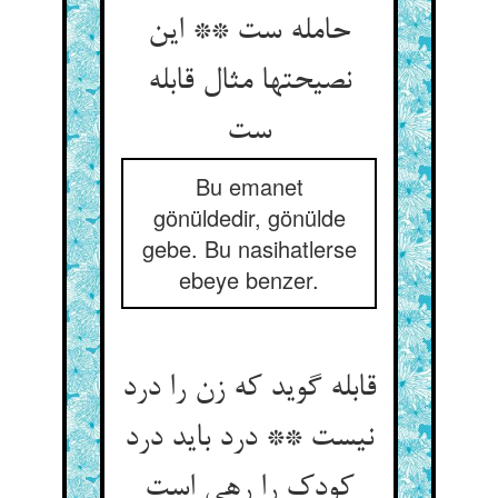
حامله ست ** این
نصیحتها مثال قابله
ست‏
Bu emanet
gönüldedir, gönülde
gebe. Bu nasihatlerse
ebeye benzer.
قابله گوید که زن را درد
نیست ** درد باید درد
کودک را رهی است‏