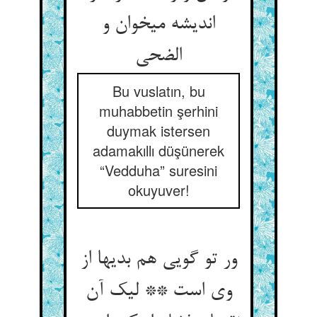
اندیشه می‏خوان و
الضحی‏
Bu vuslatın, bu
muhabbetin şerhini
duymak istersen
adamakıllı düşünerek
“Vedduha” suresini
okuyuver!
ور تو گویی هم بدیها از
وی است ** لیک آن