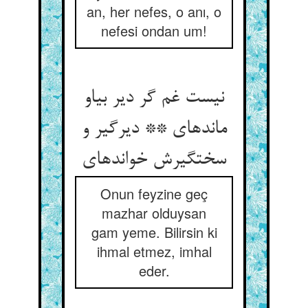
an, her nefes, o anı, o
nefesi ondan um!
نیست غم گر دیر بی‏او
مانده‏ای ** دیرگیر و
سخت‏گیرش خوانده‏ای‏
Onun feyzine geç
mazhar olduysan
gam yeme. Bilirsin ki
ihmal etmez, imhal
eder.