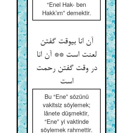
“Enel Hak- ben
Hakk’ım” demektir.
آن انا بی‏وقت گفتن
لعنت است ** آن انا
در وقت گفتن رحمت
است‏
Bu “Ene” sözünü
vakitsiz söylemek;
lânete düşmektir,
“Ene” yi vaktinde
söylemek rahmettir.