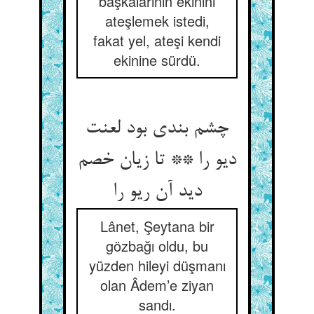
başkalarının ekinini
ateşlemek istedi,
fakat yel, ateşi kendi
ekinine sürdü.
چشم بندی بود لعنت
دیو را ** تا زیان خصم
دید آن ریو را
Lânet, Şeytana bir
gözbağı oldu, bu
yüzden hileyi düşmanı
olan Âdem’e ziyan
sandı.