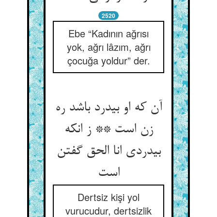
2520
Ebe “Kadının ağrısı
yok, ağrı lâzım, ağrı
çocuğa yoldur” der.
آن که او بی‏درد باشد ره
زن است ** ز انکه
بی‏دردی انا الحق گفتن
است‏
Dertsiz kişi yol
vurucudur, dertsizlik