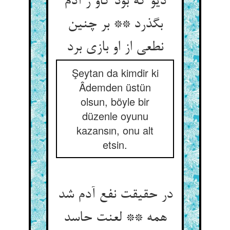
دیو که بود کاو ز آدم
بگذرد ** بر چنین
نطعی از او بازی برد
Şeytan da kimdir ki
Âdemden üstün
olsun, böyle bir
düzenle oyunu
kazansın, onu alt
etsin.
در حقیقت نفع آدم شد
همه ** لعنت حاسد