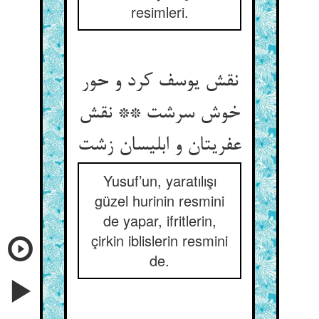
resimleri.
نقش یوسف کرد و حور
خوش سرشت ** نقش
عفریتان و ابلیسان زشت‏
Yusuf’un, yaratılışı
güzel hurinin resmini
de yapar, ifritlerin,
çirkin iblislerin resmini
de.