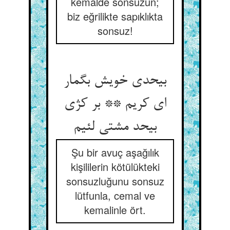
kemalde sonsuzun;
biz eğrilikte sapıklıkta
sonsuz!
بی‏حدی خویش بگمار
ای کریم ** بر کژی
بی‏حد مشتی لئیم‏
Şu bir avuç aşağılık
kişililerin kötülükteki
sonsuzluğunu sonsuz
lütfunla, cemal ve
kemalinle ört.