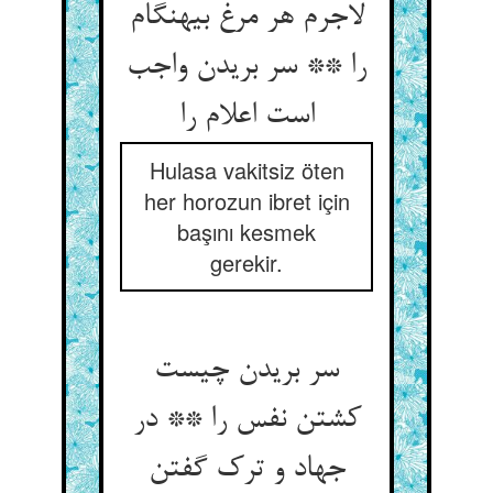
لاجرم هر مرغ بی‏هنگام
را ** سر بریدن واجب
است اعلام را
Hulasa vakitsiz öten
her horozun ibret için
başını kesmek
gerekir.
سر بریدن چیست
کشتن نفس را ** در
جهاد و ترک گفتن