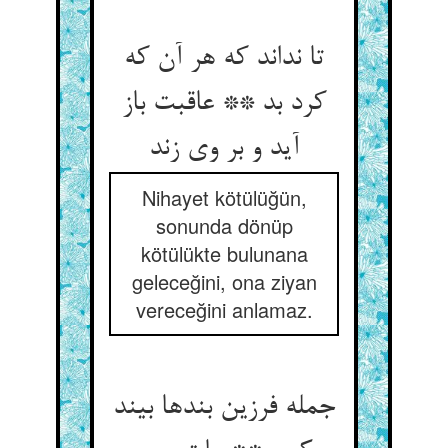
تا نداند که هر آن که
کرد بد ** عاقبت باز
آید و بر وی زند
Nihayet kötülüğün,
sonunda dönüp
kötülükte bulunana
geleceğini, ona ziyan
vereceğini anlamaz.
جمله فرزین بندها بیند