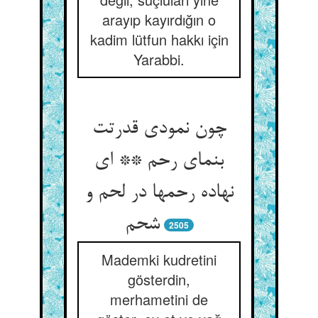
arayıp kayırdığın o
kadim lütfun hakkı için
Yarabbi.
چون نمودی قدرتت
بنمای رحم ** ای
نهاده رحمها در لحم و
شحم‏
2505
Mademki kudretini
gösterdin,
merhametini de