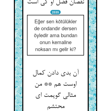
نقصان فضل او کی است‏
2535
Eğer sen kötülükler
de ondandır dersen
öyledir ama bundan
onun kemaline
noksan mı gelir ki?
آن بدی دادن کمال
اوست هم ** من
مثالی گویمت ای
محتشم‏