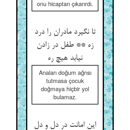
onu hicaptan çıkarırdı.
تا نگیرد مادران را درد
زه ** طفل در زادن
نیابد هیچ ره‏
Anaları doğum ağrısı
tutmasa çocuk
doğmaya hiçbir yol
bulamaz.
این امانت در دل و دل