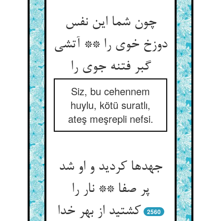
چون شما این نفس
دوزخ خوی را ** آتشی
گبر فتنه جوی را
Siz, bu cehennem
huylu, kötü suratlı,
ateş meşrepli nefsi.
جهدها کردید و او شد
پر صفا ** نار را
کشتید از بهر خدا
2560