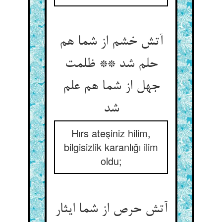
آتش خشم از شما هم
حلم شد ** ظلمت
جهل از شما هم علم
شد
Hırs ateşiniz hilim,
bilgisizlik karanlığı ilim
oldu;
آتش حرص از شما ایثار