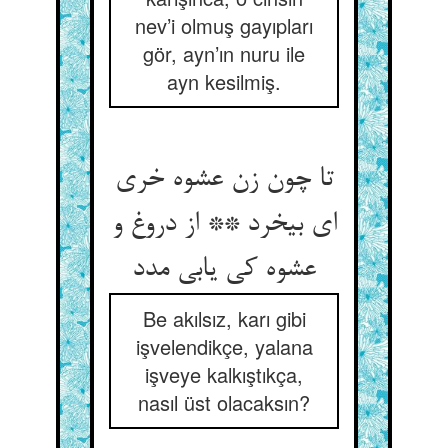
nev’i olmuş gayıpları
gör, ayn’ın nuru ile
ayn kesilmiş.
تا چون زن عشوه خری
ای بی‏خرد ** از دروغ و
عشوه کی یابی مدد
Be akılsız, karı gibi
işvelendikçe, yalana
işveye kalkıştıkça,
nasıl üst olacaksın?