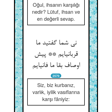
Oğul, ihsanın karşılığı
nedir? Lütuf, ihsan ve
en değerli sevap.
نی شما گفتید ما
قربانی‏ایم ** پیش
اوصاف بقا ما فانی‏ایم‏
2570
Siz, biz kurbanız,
varlık, iyilik vasıflarına
karşı fâniyiz: