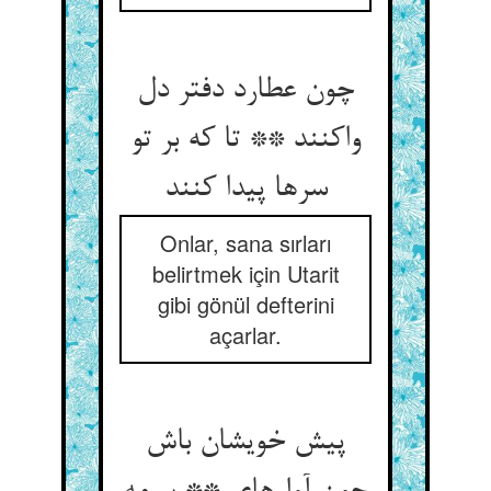
چون عطارد دفتر دل
واکنند ** تا که بر تو
سرها پیدا کنند
Onlar, sana sırları
belirtmek için Utarit
gibi gönül defterini
açarlar.
پیش خویشان باش