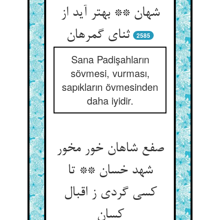
شهان ** بهتر آید از
ثنای گمرهان‏
2585
Sana Padişahların
sövmesi, vurması,
sapıkların övmesinden
daha iyidir.
صفع شاهان خور مخور
شهد خسان ** تا
کسی گردی ز اقبال
کسان‏