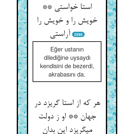
استا خواستی **
خویش را و خویش را
آراستی‏
2590
Eğer ustanın
dilediğine uysaydı
kendisini de bezerdi,
akrabasını da.
هر که از استا گریزد در
جهان ** او ز دولت
می‏گریزد این بدان‏