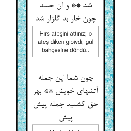
شد ** و آن حسد
چون خار بد گلزار شد
Hırs ateşini attınız; o
ateş diken gibiydi, gül
bahçesine döndü..
چون شما این جمله
آتشهای خویش ** بهر
حق کشتید جمله پیش
پیش‏