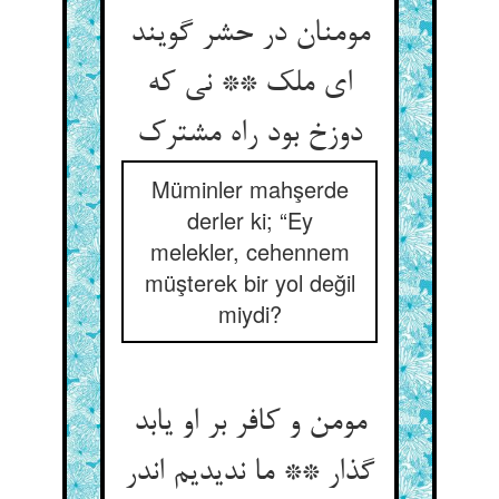
مومنان در حشر گویند
ای ملک ** نی که
دوزخ بود راه مشترک‏
Müminler mahşerde
derler ki; “Ey
melekler, cehennem
müşterek bir yol değil
miydi?
مومن و کافر بر او یابد
گذار ** ما ندیدیم اندر