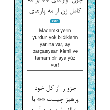
چون آواره‏ای ** بر مه
کامل زن ار مه پاره‏ای‏
2580
Mademki yerin
yurdun yok bildiklerin
yanına var, ay
parçasıysan kâmil ve
tamam bir aya yüz
vur!
جزو را از کل خود
پرهیز چیست ** با