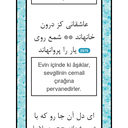
عاشقانی کز درون
خانه‏اند ** شمع روی
یار را پروانه‏اند
2575
Evin içinde ki âşıklar,
sevgilinin cemali
çırağına
pervanedirler.
ای دل آن جا رو که با