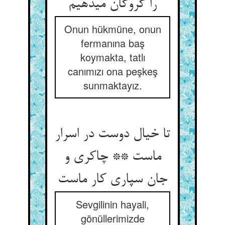
را گروگان می‏دهیم‏
Onun hükmüne, onun
fermanına baş
koymakta, tatlı
canımızı ona peşkeş
sunmaktayız.
تا خیال دوست در اسرار
ماست ** چاکری و
جان سپاری کار ماست‏
Sevgilinin hayali,
gönüllerimizde