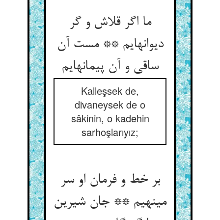
ما اگر قلاش و گر
دیوانه‏ایم ** مست آن
ساقی و آن پیمانه‏ایم‏
Kalleşsek de,
divaneysek de o
sâkinin, o kadehin
sarhoşlarıyız;
بر خط و فرمان او سر
می‏نهیم ** جان شیرین