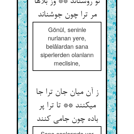
تو روشن‏اند ** وز بلاها
مر ترا چون جوشن‏اند
Gönül, seninle
nurlanan yere,
belâlardan sana
siperlerden olanların
meclisine,
ز آن میان جان ترا جا
می‏کنند ** تا ترا پر
باده چون جامی کنند
Sana canlarında yer