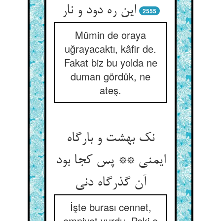
این ره دود و نار
2555
Mümin de oraya
uğrayacaktı, kâfir de.
Fakat biz bu yolda ne
duman gördük, ne
ateş.
نک بهشت و بارگاه
ایمنی ** پس کجا بود
آن گذرگاه دنی‏
İşte burası cennet,
emniyet yurdu. Peki o