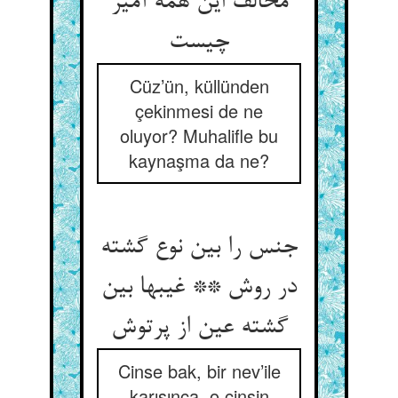
مخالف این همه آمیز
چیست‏
Cüz’ün, küllünden
çekinmesi de ne
oluyor? Muhalifle bu
kaynaşma da ne?
جنس را بین نوع گشته
در روش ** غیبها بین
گشته عین از پرتوش‏
Cinse bak, bir nev’ile
karışınca, o cinsin