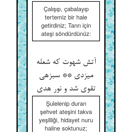
Çalışıp, çabalayıp
tertemiz bir hale
getirdiniz; Tanrı için
ateşi söndürdünüz:
آتش شهوت که شعله
می‏زدی ** سبزه‏ی
تقوی شد و نور هدی‏
Şulelenip duran
şehvet ateşini takva
yeşilliği, hidayet nuru
haline soktunuz;