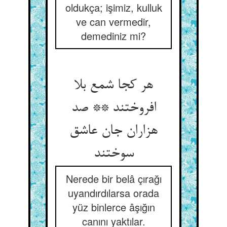
oldukça; işimiz, kulluk
ve can vermedir,
demediniz mi?
هر کجا شمع بلا
افروختند ** صد
هزاران جان عاشق
سوختند
Nerede bir belâ çırağı
uyandırdılarsa orada
yüz binlerce âşığın
canını yaktılar.