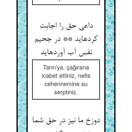
داعی حق را اجابت
کرده‏اید ** در جحیم
نفس آب آورده‏اید
Tanrı’ya, çağırana
icabet ettiniz, nefis
cehennemine su
serptiniz.
دوزخ ما نیز در حق شما