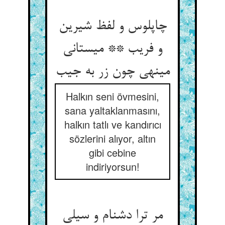
چاپلوس و لفظ شیرین
و فریب ** می‏ستانی
می‏نهی چون زر به جیب‏
Halkın seni övmesini,
sana yaltaklanmasını,
halkın tatlı ve kandırıcı
sözlerini alıyor, altın
gibi cebine
indiriyorsun!
مر ترا دشنام و سیلی