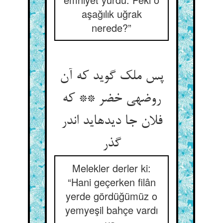
aşağılık uğrak
nerede?”
پس ملک گوید که آن
روضه‏ی خضر ** که
فلان جا دیده‏اید اندر
گذر
Melekler derler ki:
“Hani geçerken filân
yerde gördüğümüz o
yemyeşil bahçe vardı