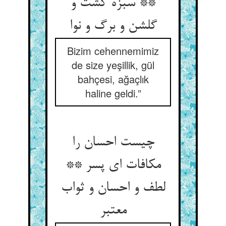
** سبزه گشت و
گلشن و برگ و نوا
Bizim cehennemimiz
de size yeşillik, gül
bahçesi, ağaçlık
haline geldi.”
چیست احسان را
مکافات ای پسر **
لطف و احسان و ثواب
معتبر