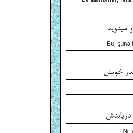
 می‏دوید
Bu, şuna 
ندر خویش‏
دریابدش‏
Niha