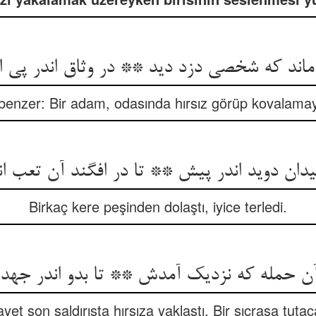
ماند که شخصی دزد دید ** در وثاق اندر پی او
benzer: Bir adam, odasında hırsız görüp kovalamay
یدان دوید اندر پیش ** تا در افگند آن تعب ا
Birkaç kere peşinden dolaştı, iyice terledi.
آن حمله که نزدیک آمدش ** تا بدو اندر جهد 
yet son saldırışta hırsıza yaklaştı. Bir sıçrasa tutac