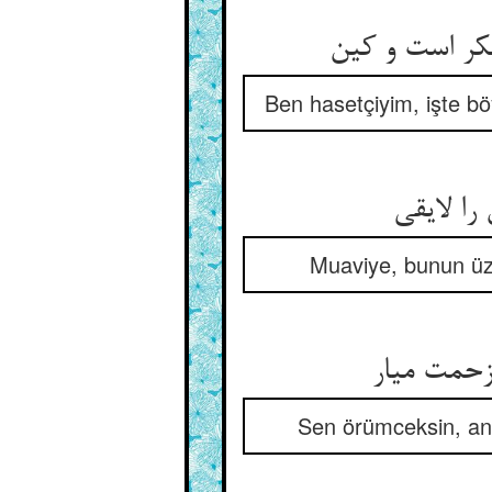
ر است و کین‏
Ben hasetçiyim, işte bö
ا لایقی‏
Muaviye, bunun üze
حمت میار
Sen örümceksin, anc