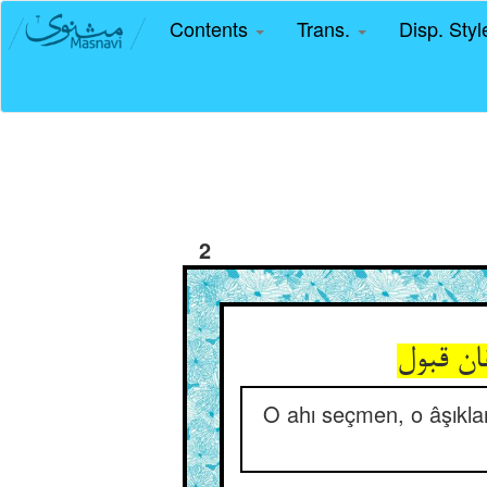
Contents
Trans.
Disp. Sty
2
ن قبول‏
O ahı seçmen, o âşıkl