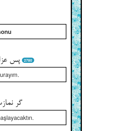
 sonu
پس عزاز
2780
vurayım.
گر نمازت
aşlayacaktın.