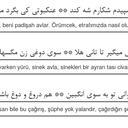
سپیدم شکارم شه کند ** عنکبوتی کی بگرد ما
beni padişah avlar. Örümcek, etrafımızda nasıl olur
می‏گیر تا تانی هلا ** سوی دوغی زن مگسها 
arken yürü, sinek avla, sinekleri bir ayran tası civa
انی تو به سوی انگبین ** هم دروغ و دوغ باشد
san bile bu çağırış, şüphe yok yalandır, çağırdığın 