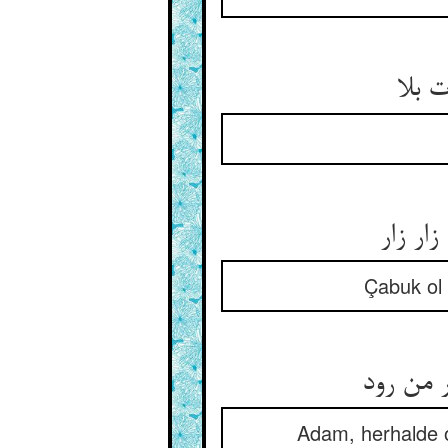
 بلا
ار زار
Çabuk ol 
 من رود
Adam, herhalde o