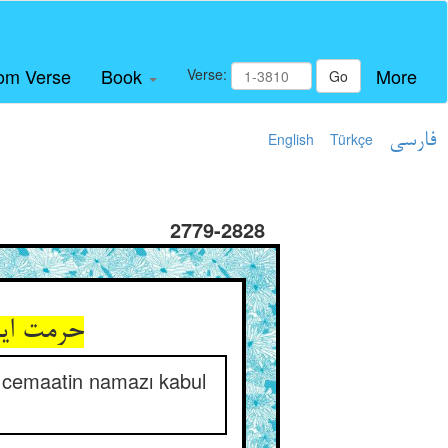
om Verse
Book
More
Verse:
Go
English
Türkçe
فارسی
2779-2828
حرمت این
 cemaatin namazı kabul