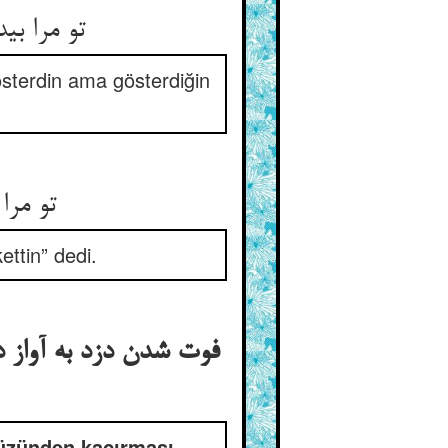
تو مرا ب
sterdin ama gösterdiğin
تو مرا
ttin” dedi.
فوت شدن دزد به آواز د
yüzünden kaçırması