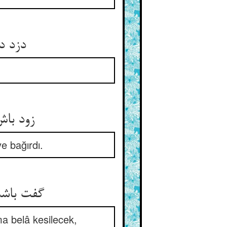
دزد د
زود باش
e bağırdı.
گفت باشد
a belâ kesilecek,