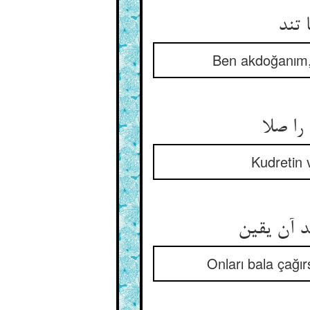
 تند
Ben akdoğanım, 
را صلا
Kudretin v
 آن یقین‏
Onları bala çağır