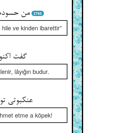
من حسودم 
2785
ile ve kinden ibarettir”
گفت اکنون
nir, lâyığın budur.
عنکبوتی ت
zahmet etme a köpek!