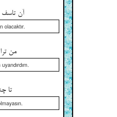
آن تاسف و
 olacaktır.
من ترا
n uyandırdım.
تا چن
olmayasın.