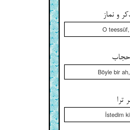
ر و نماز
O teessüf,
حجاب‏
Böyle bir ah
 ترا
İstedim k