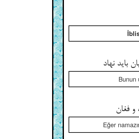
İbli
 باید نهاد
Bunun ü
و فغان‏
Eğer namazın