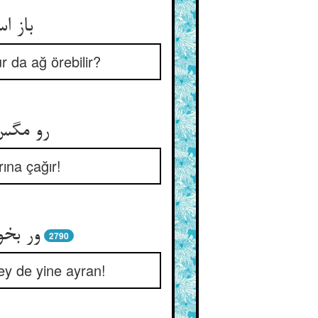
باز ا
 da ağ örebilir?
رو مگس 
rına çağır!
ور بخو
2790
şey de yine ayran!