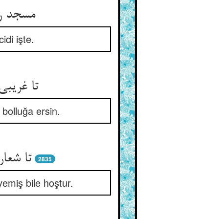
مسجد رو
di işte.
تا غریبی
 bolluğa ersin.
تا شعار
2835
 yemiş bile hoştur.