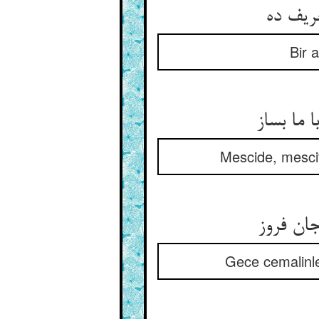
یف ده‏
Bir a
ما بساز
Mescide, mescitt
ان فروز
Gece cemalinle