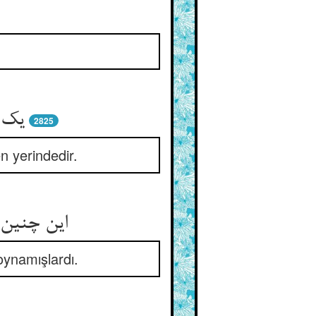
یک م
2825
n yerindedir.
این چنین 
oynamışlardı.