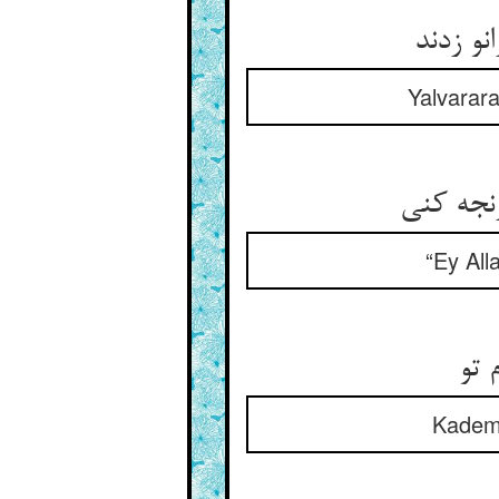
نو زدند
Yalvarara
جه کنی‏
“Ey All
 تو
Kademl