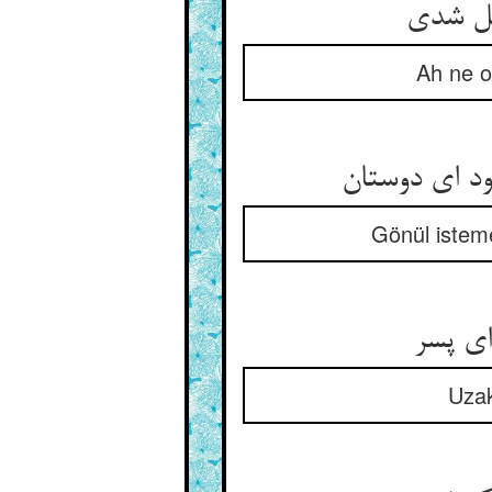
صل شدی‏
Ah ne o
د ای دوستان‏
Gönül isteme
ای پسر
Uzak