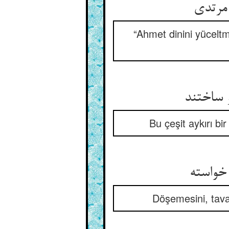
مرتدی‏
“Ahmet dinini yüceltm
 ساختند
Bu çeşit aykırı b
واسته‏
Döşemesini, tavan