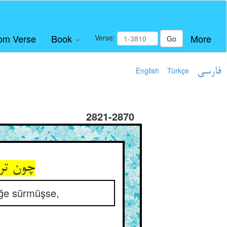
om Verse
Book
More
Verse:
Go
English
Türkçe
فارسی
2821-2870
چون ترا
iğe sürmüşse,