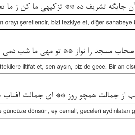
ن جایگه تشریف ده ** تزکیه‏ی ما کن ز ما تعر
n orayı şereflendir, bizi tezkiye et, diğer sahabeye b
صحاب مسجد را نواز ** تو مهی ما شب دمی با 
ekilere iltifat et, sen aysın, biz de gece. Bir an ols
ب از جمالت همچو روز ** ای جمالت آفتاب ج
 gündüze dönsün, ey cemali, geceleri aydınlatan gü