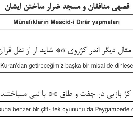
قصه‏ی منافقان و مسجد ضرار ساختن ایشان‏
Münafıkların Mescid-i Dırâr yapmaları
ثال دیگر اندر کژروی ** شاید ار از نقل قرآن
e Kuran’dan getireceğimiz başka bir misal de dinlese
کژ بازیی در جفت و طاق ** با نبی می‏باختند ا
buna benzer bir çift- tek oyununu da Peygamberle 