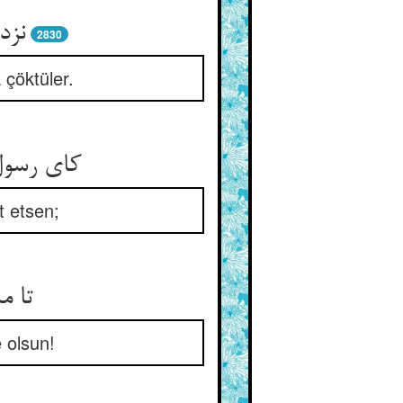
نزد
2830
 çöktüler.
کای رسول
t etsen;
تا م
 olsun!