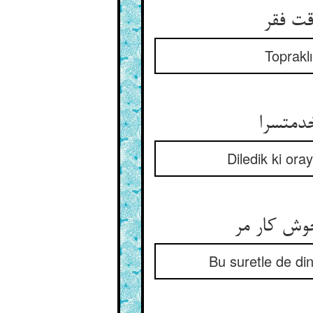
قت فقر
Toprakl
دمت‏سرا
Diledik ki ora
خوش کار مر
Bu suretle de din 