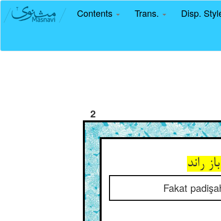
Contents
Trans.
Disp. Sty
2
ز راند
Fakat padişa