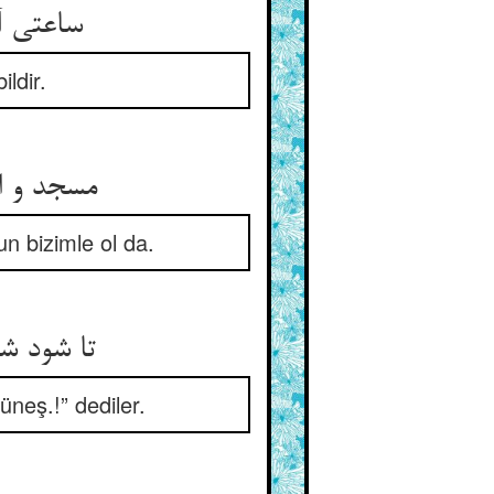
ساعتی آ
ildir.
مسجد و ا
un bizimle ol da.
تا شود ش
neş.!” dediler.