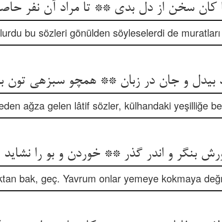
 کان سخن از دل بدی ** تا مراد آن نفر حا
lurdu bu sözleri gönülden söyleselerdi de muratları 
بی‏دل و جان در زبان ** همچو سبزه‏ی تون بو
den ağza gelen lâtif sözler, külhandaki yeşilliğe be
رش بنگر و اندر گذر ** خوردن و بو را نشاید 
tan bak, geç. Yavrum onlar yemeye kokmaya de