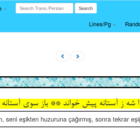
le
Search
Lines/Pg
Rand
 شه ز آستانه پیش خواند ** باز سوی آستانه با
h, seni eşikten huzuruna çağırmış, sonra tekrar eş