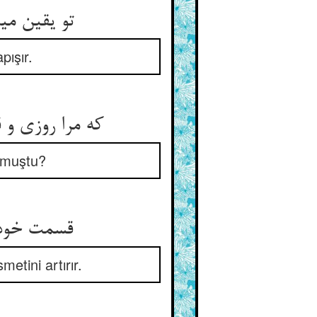
تو یقین می
pışır.
که مرا روزی و
lmuştu?
قسمت خود 
metini artırır.