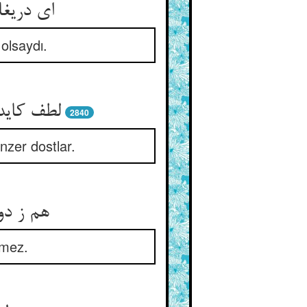
ای دریغا
olsaydı.
لطف کاید 
2840
nzer dostlar.
هم ز دو
ğmez.