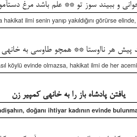
وانی و ببیند سوز تو ** علم باشد مرغ دست‏آمو
akikat ilmi senin yanıp yakıldığını görürse elinde, a
ید پیش هر نااوستا ** همچو طاوسی به خانه‏ی 
sıl köylü evinde olmazsa, hakikat ilmi de her acemi
یافتن پادشاه باز را به خانه‏ی کمپیر زن
dişahın, doğanı ihtiyar kadının evinde bulunm