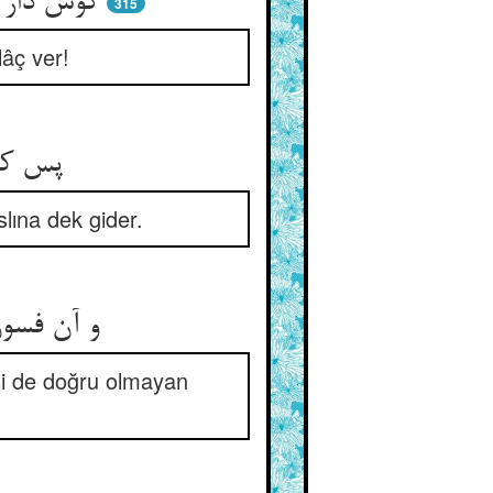
گوش دار ا
315
lâç ver!
پس کلا
lına dek gider.
و آن فسو
si de doğru olmayan