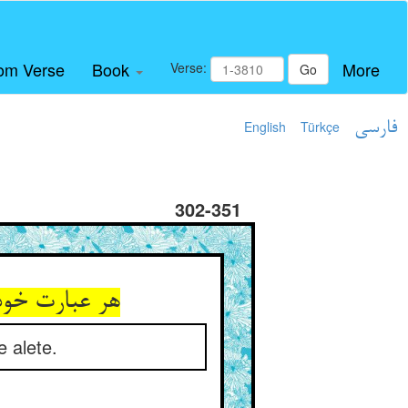
om Verse
Book
More
Verse:
Go
English
Türkçe
فارسی
302-351
هر عبارت خود
e alete.