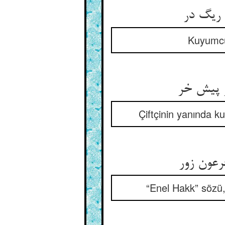
 ریگ در
Kuyumcu
 پیش خر
Çiftçinin yanında k
فرعون زور
“Enel Hakk” sözü,