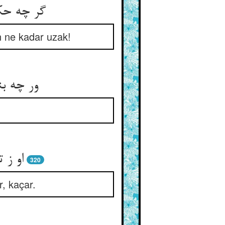
گر چه حکم
en ne kadar uzak!
ور چه بن
او ز 
320
r, kaçar.