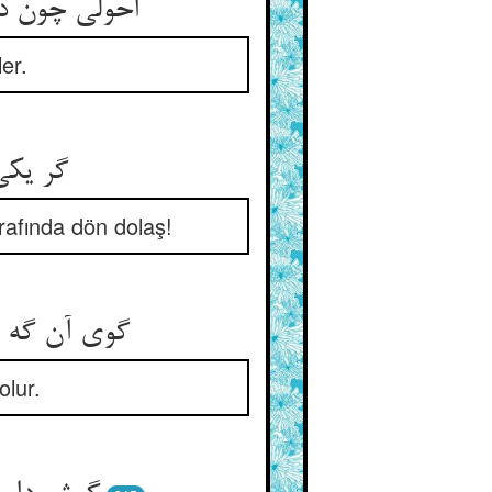
احولی چون د
ler.
گر یکی
rafında dön dolaş!
گوی آن گه ر
olur.