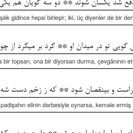
فع شد یکسان شوند ** دو سه گویان هم یکی 
ılık gidince hepsi birleşir; iki, üç diyenler de bir der
 گویی تو در میدان او ** گرد بر می‏گرد از چوگ
ir topsan, ona bir diyorsan durma, çevgânının et
است و بی‏نقصان شود ** که ز زخم دست شه
padişahın elinin darbesiyle oynarsa, kemale ermiş 