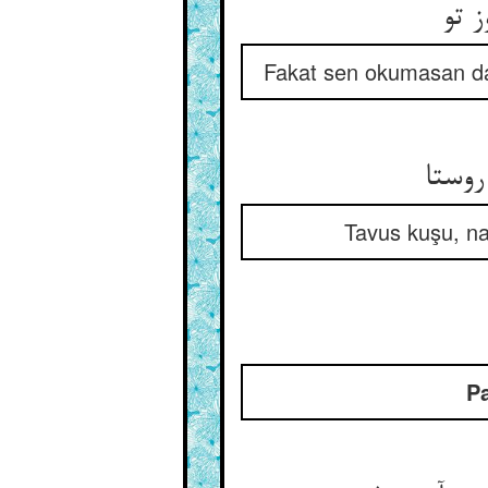
ز تو
Fakat sen okumasan da h
روستا
Tavus kuşu, na
Pa