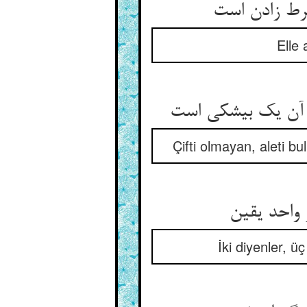
ط زادن است‏
Elle 
آن یک بی‏شکی است‏
Çifti olmayan, aleti b
واحد یقین‏
İki diyenler, ü