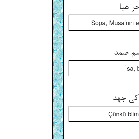
ر هبا
Sopa, Musa’nın el
اسم صمد
İsa, 
 کی جهد
Çünkü bilme