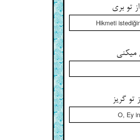
 تو بری‏
Hikmeti istediği
می‏کنی‏
 تو گریز
O, Ey in