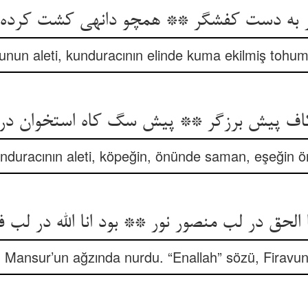
 به دست کفشگر ** همچو دانه‏ی کشت کرده
nun aleti, kunduracının elinde kuma ekilmiş tohum
کاف پیش برزگر ** پیش سگ کاه استخوان در
unduracının aleti, köpeğin, önünde saman, eşeğin ö
ا الحق در لب منصور نور ** بود انا الله در لب 
 Mansur’un ağzında nurdu. “Enallah” sözü, Firavu