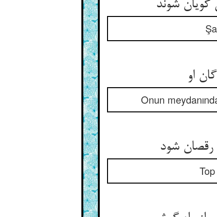
گویان شوند
Şaş
ان او
Onun meydanında b
 رقصان شود
Top 