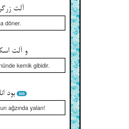
آلت زرگر
a döner.
و آلت اس
nünde kemik gibidir.
بود ان
305
nun ağzında yalan!