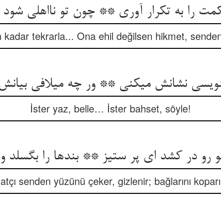
ت را به تکرار آوری ** چون تو نااهلی شود از
n kadar tekrarla... Ona ehil değilsen hikmet, send
ویسی نشانش می‏کنی ** ور چه می‏لافی بیانش 
İster yaz, belle… İster bahset, söyle!
تو رو در کشد ای پر ستیز ** بندها را بگسلد وز
atçı senden yüzünü çeker, gizlenir; bağlarını koparı