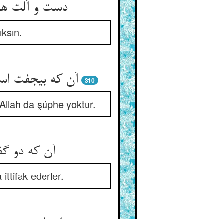
دست و آلت هم
ıksın.
آن که بی‏جفت ا
310
 Allah da şüphe yoktur.
آن که دو گف
ittifak ederler.