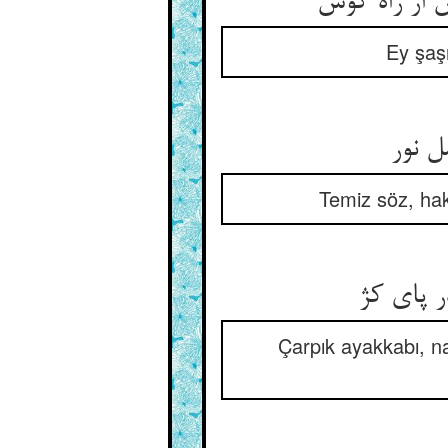
از راه گوش‏
Ey şaşı
ل نور
Temiz söz, hak
 پای کژ
Çarpık ayakkabı, n