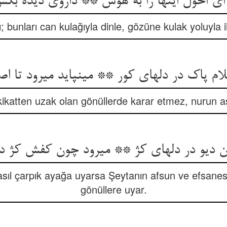
ی احول اینها را به هوش ** داروی دیده بکش 
; bunları can kulağıyla dinle, gözüne kulak yoluyla i
م پاک در دلهای کور ** می‏نپاید می‏رود تا اص
ikatten uzak olan gönüllerde karar etmez, nurun as
ن دیو در دلهای کژ ** می‏رود چون کفش کژ در
asıl çarpık ayağa uyarsa Şeytanın afsun ve efsane
gönüllere uyar.