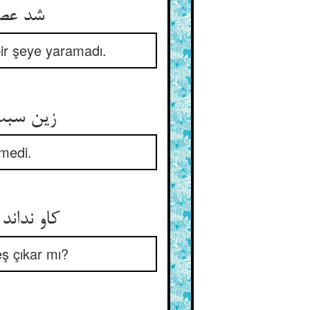
شد عصا
bir şeye yaramadı.
زین سبب 
tmedi.
کاو ندان
eş çıkar mı?