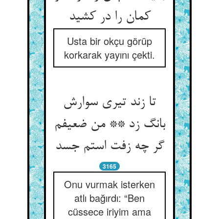
کمان را در کشید
Usta bir okçu görüp
korkarak yayını çekti.
تا زند تیری سوارش
بانگ زد ** من ضعیفم
گر چه زفت استم جسد
3165
Onu vurmak isterken
atlı bağırdı: “Ben
cüssece iriyim ama