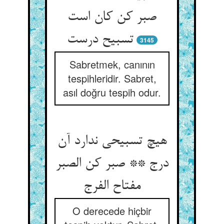
صبر کن کان است
تسبیح درست‏
3145
Sabretmek, canının
tespihleridir. Sabret,
asıl doğru tespih odur.
هیچ تسبیحی ندارد آن
درج ** صبر کن الصبر
مفتاح الفرج‏
O derecede hiçbir