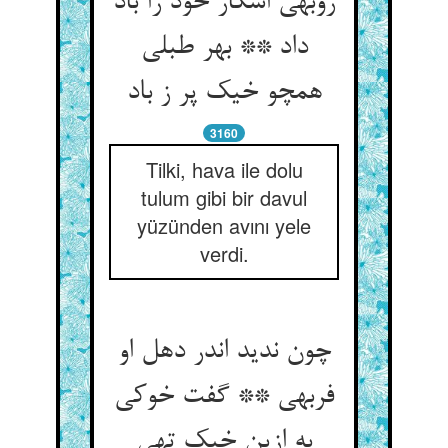
روبهی اشکار خود را باد
داد ** بهر طبلی
همچو خیک پر ز باد
3160
Tilki, hava ile dolu
tulum gibi bir davul
yüzünden avını yele
verdi.
چون ندید اندر دهل او
فربهی ** گفت خوکی
به ازین خیک تهی‏