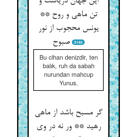
این جهان دریاست و
تن ماهی و روح **
یونس محجوب از نور
صبوح‏
3140
Bu cihan denizdir, ten
balık, ruh da sabah
nurundan mahcup
Yunus.
گر مسبح باشد از ماهی
رهید ** ور نه در وی