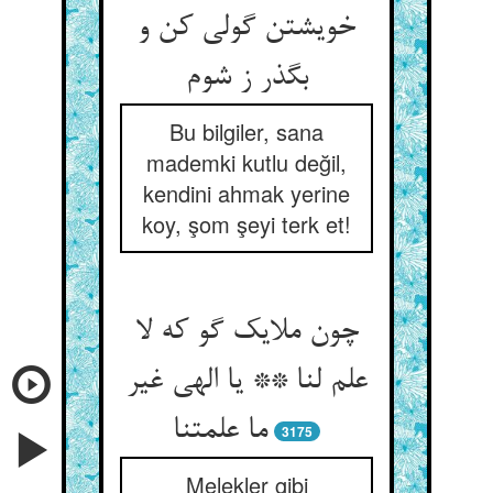
خویشتن گولی کن و
بگذر ز شوم‏
Bu bilgiler, sana
mademki kutlu değil,
kendini ahmak yerine
koy, şom şeyi terk et!
چون ملایک گو که لا
علم لنا ** یا الهی غیر
ما علمتنا
3175
Melekler gibi