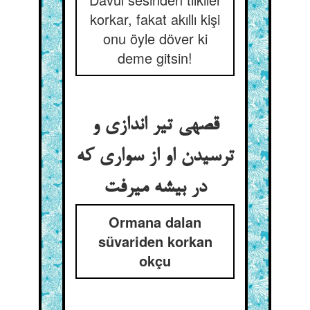
korkar, fakat akıllı kişi
onu öyle döver ki
deme gitsin!
قصه‏ی تیر اندازی و
ترسیدن او از سواری که
در بیشه می‏رفت‏
Ormana dalan
süvariden korkan
okçu