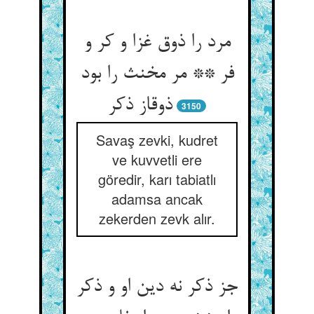
مرد را ذوق غزا و کر و
فر ** مر مخنث را بود
ذوق‏از ذکر
3150
Savaş zevki, kudret
ve kuvvetli ere
göredir, karı tabiatlı
adamsa ancak
zekerden zevk alır.
جز ذکر نه دین او و ذکر