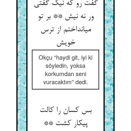
گفت رو که نیک گفتی
ور نه نیش ** بر تو
می‏انداختم از ترس
خویش‏
Okçu “haydi git, iyi ki
söyledin, yoksa
korkumdan seni
vuracaktım” dedi.
بس کسان را کالت
پیکار کشت **