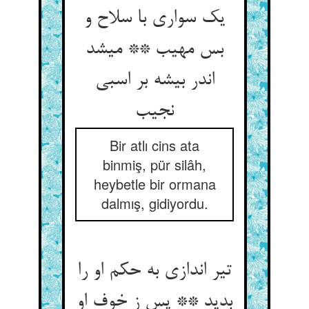
یک سواری با سلاح و
بس مهیب ** می‏شد
اندر بیشه بر اسبی
نجیب‏
Bir atlı cins ata
binmiş, pür silâh,
heybetle bir ormana
dalmış, gidiyordu.
تیر اندازی به حکم او را
بدید ** پس ز خوف او