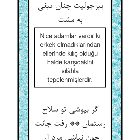
بی‏رجولیت چنان تیغی
به مشت‏
Nice adamlar vardır ki
erkek olmadıklarından
ellerinde kılıç olduğu
halde karşıdakini
silâhla
tepelenmişlerdir.
گر بپوشی تو سلاح
رستمان ** رفت جانت
چون نباشی مرد آن‏