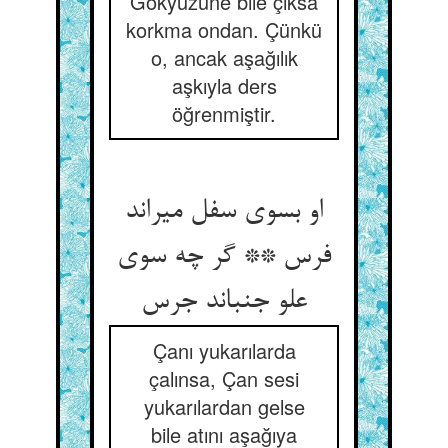
Gökyüzüne bile çıksa
korkma ondan. Çünkü
o, ancak aşağılık
aşkıyla ders
öğrenmiştir.
او بسوی سفل می‏راند
فرس ** گر چه سوی
علو جنباند جرس‏
Çanı yukarılarda
çalınsa, Çan sesi
yukarılardan gelse
bile atını aşağıya