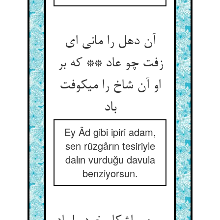
آن دهل را مانی ای
زفت چو عاد ** که بر
او آن شاخ را می‏کوفت
باد
Ey Âd gibi ipiri adam,
sen rüzgârın tesiriyle
dalın vurduğu davula
benziyorsun.