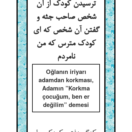
ترسیدن کودک از آن
شخص صاحب جثه و
گفتن آن شخص که ای
کودک مترس که من
نامردم‏
Oğlanın iriyarı
adamdan korkması,
Adamın ”Korkma
çocuğum, ben er
değilim” demesi