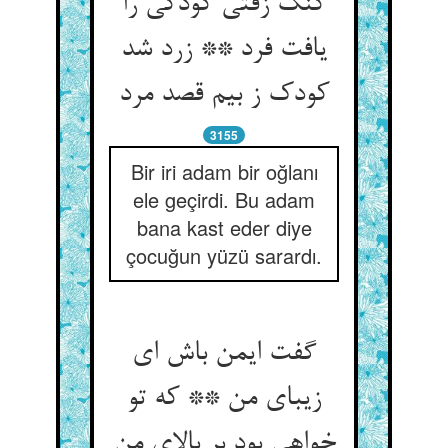
کنگ زفتی کودکی را
یافت فرد ** زرد شد
کودک ز بیم قصد مرد
3155
Bir iri adam bir oğlanı
ele geçirdi. Bu adam
bana kast eder diye
çocuğun yüzü sarardı.
گفت ایمن باش ای
زیبای من ** که تو
خواهی بود بر بالای من‏