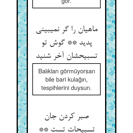
gör.
ماهیان را گر نمی‏بینی
پدید ** گوش تو
تسبیحشان آخر شنید
Balıkları görmüyorsan
bile bari kulağın,
tespihlerini duysun.
صبر کردن جان
تسبیحات تست **