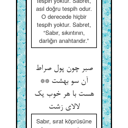
tespih yoktur. Sabret,
asıl doğru tespih odur.
O derecede hiçbir
tespih yoktur. Sabret,
“Sabır, sıkıntının,
darlığın anahtarıdır.”
صبر چون پول صراط
آن سو بهشت **
هست با هر خوب یک
لالای زشت‏
Sabır, sırat köprüsüne