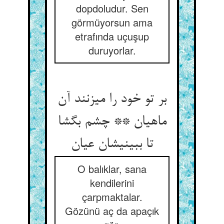
dopdoludur. Sen
görmüyorsun ama
etrafında uçuşup
duruyorlar.
بر تو خود را می‏زنند آن
ماهیان ** چشم بگشا
تا ببینی‏شان عیان‏
O balıklar, sana
kendilerini
çarpmaktalar.
Gözünü aç da apaçık