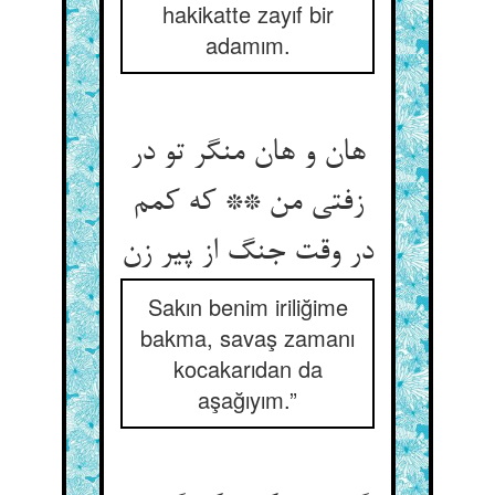
hakikatte zayıf bir
adamım.
هان و هان منگر تو در
زفتی من ** که کمم
در وقت جنگ از پیر زن‏
Sakın benim iriliğime
bakma, savaş zamanı
kocakarıdan da
aşağıyım.”