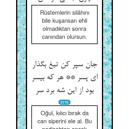
Rüstemlerin silâhını
bile kuşansan ehli
olmadıktan sonra
canından olursun.
جان سپر کن تیغ بگذار
ای پسر ** هر که بی‏سر
بود از این شه برد سر
3170
Oğul, kılıcı bırak da
can siperini ele al. Bu
padişahtan ancak