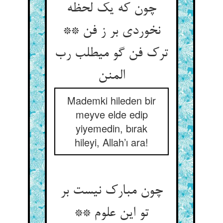
چون که یک لحظه
نخوردی بر ز فن **
ترک فن گو می‏طلب رب
المنن‏
Mademki hileden bir
meyve elde edip
yiyemedin, bırak
hileyi, Allah’ı ara!
چون مبارک نیست بر
تو این علوم **