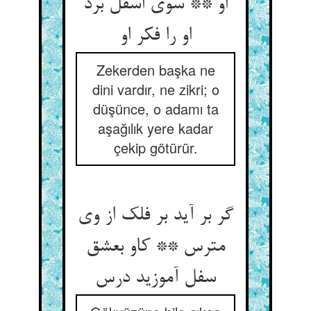
او ** سوی اسفل برد
او را فکر او
Zekerden başka ne
dini vardır, ne zikri; o
düşünce, o adamı ta
aşağılık yere kadar
çekip götürür.
گر بر آید بر فلک از وی
مترس ** کاو بعشق
سفل آموزید درس‏