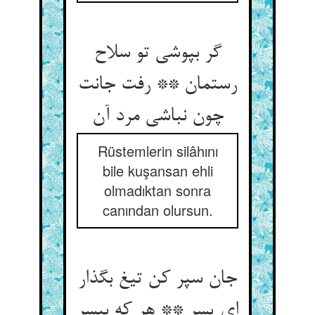
گر بپوشی تو سلاح
رستمان ** رفت جانت
چون نباشی مرد آن‏
Rüstemlerin silâhını
bile kuşansan ehli
olmadıktan sonra
canından olursun.
جان سپر کن تیغ بگذار
ای پسر ** هر که بی‏سر