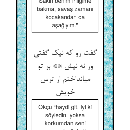
Sakın benim iriliğime
bakma, savaş zamanı
kocakarıdan da
aşağıyım.”
گفت رو که نیک گفتی
ور نه نیش ** بر تو
می‏انداختم از ترس
خویش‏
Okçu “haydi git, iyi ki
söyledin, yoksa
korkumdan seni