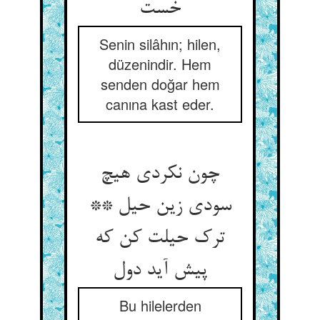
خست‏
Senin silâhın; hilen,
düzenindir. Hem
senden doğar hem
canına kast eder.
چون نکردی هیچ
سودی زین حیل **
ترک حیلت کن که
پیش آید دول‏
Bu hilelerden