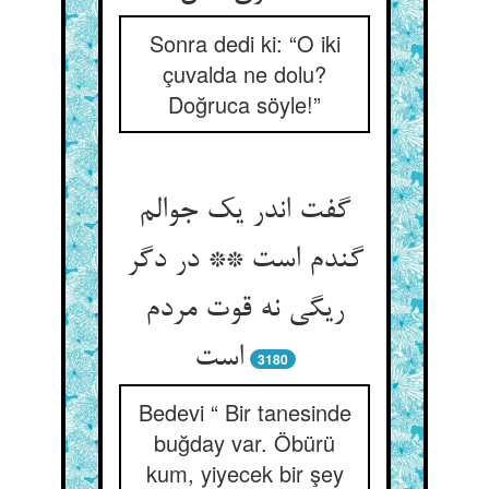
Sonra dedi ki: “O iki
çuvalda ne dolu?
Doğruca söyle!”
گفت اندر یک جوالم
گندم است ** در دگر
ریگی نه قوت مردم
است‏
3180
Bedevi “ Bir tanesinde
buğday var. Öbürü
kum, yiyecek bir şey