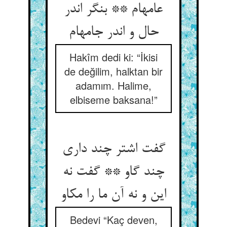
عامه‏ام ** بنگر اندر
حال و اندر جامه‏ام‏
Hakîm dedi ki: “İkisi
de değilim, halktan bir
adamım. Halime,
elbiseme baksana!”
گفت اشتر چند داری
چند گاو ** گفت نه
این و نه آن ما را مکاو
Bedevi “Kaç deven,