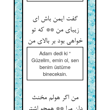
گفت ایمن باش ای
زیبای من ** که تو
خواهی بود بر بالای من‏
Adam dedi ki “
Güzelim, emin ol, sen
benim üstüme
bineceksin.
من اگر هولم مخنث
دان مرا ** همچو اشتر