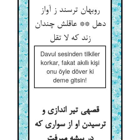
روبهان ترسند ز آواز
دهل ** عاقلش چندان
زند که لا تقل‏
Davul sesinden tilkiler
korkar, fakat akıllı kişi
onu öyle döver ki
deme gitsin!
قصه‏ی تیر اندازی و
ترسیدن او از سواری که
در بیشه می‏رفت‏