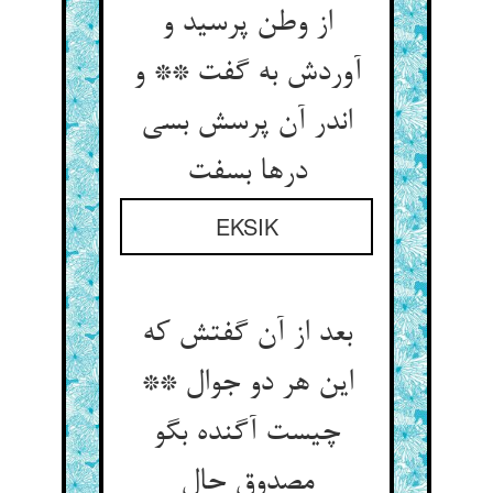
از وطن پرسید و
آوردش به گفت ** و
اندر آن پرسش بسی
درها بسفت‏
EKSIK
بعد از آن گفتش که
این هر دو جوال **
چیست آگنده بگو
مصدوق حال‏