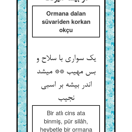
Ormana dalan
süvariden korkan
okçu
یک سواری با سلاح و
بس مهیب ** می‏شد
اندر بیشه بر اسبی
نجیب‏
Bir atlı cins ata
binmiş, pür silâh,
heybetle bir ormana