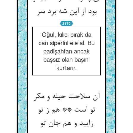
بود از این شه برد سر
3170
Oğul, kılıcı bırak da
can siperini ele al. Bu
padişahtan ancak
başsız olan başını
kurtarır.
آن سلاحت حیله و مکر
تو است ** هم ز تو
زایید و هم جان تو