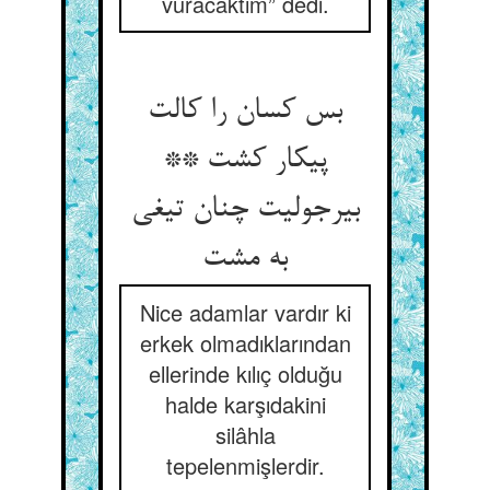
vuracaktım” dedi.
بس کسان را کالت
پیکار کشت **
بی‏رجولیت چنان تیغی
به مشت‏
Nice adamlar vardır ki
erkek olmadıklarından
ellerinde kılıç olduğu
halde karşıdakini
silâhla
tepelenmişlerdir.