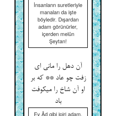
İnsanların suretleriyle
manaları da işte
böyledir. Dışardan
adam görünürler,
içerden melûn
Şeytan!
آن دهل را مانی ای
زفت چو عاد ** که بر
او آن شاخ را می‏کوفت
باد
Ey Âd gibi ipiri adam,