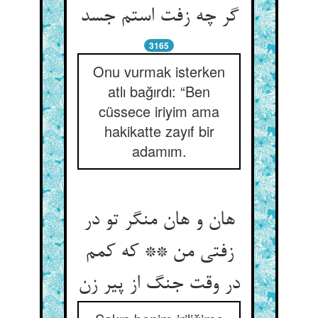
گر چه زفت استم جسد
3165
Onu vurmak isterken
atlı bağırdı: “Ben
cüssece iriyim ama
hakikatte zayıf bir
adamım.
هان و هان منگر تو در
زفتی من ** که کمم
در وقت جنگ از پیر زن‏