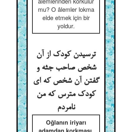
âlemlerinden korkulur
mu? O âlemler lokma
elde etmek için bir
yoldur.
ترسیدن کودک از آن
شخص صاحب جثه و
گفتن آن شخص که ای
کودک مترس که من
نامردم‏
Oğlanın iriyarı
adamdan korkması,