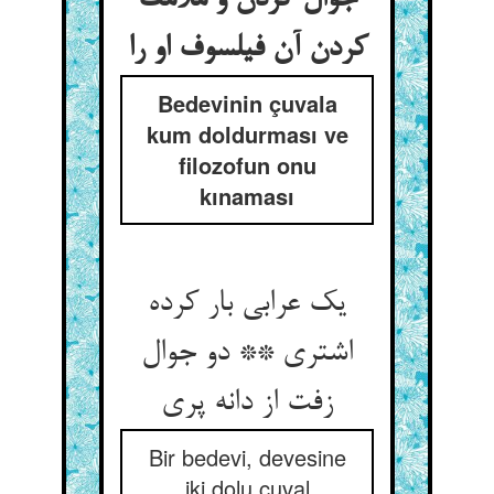
جوال کردن و ملامت
کردن آن فیلسوف او را
Bedevinin çuvala
kum doldurması ve
filozofun onu
kınaması
یک عرابی بار کرده
اشتری ** دو جوال
زفت از دانه پری‏
Bir bedevi, devesine
iki dolu çuval