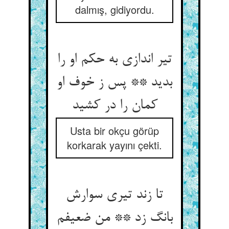
dalmış, gidiyordu.
تیر اندازی به حکم او را
بدید ** پس ز خوف او
کمان را در کشید
Usta bir okçu görüp
korkarak yayını çekti.
تا زند تیری سوارش
بانگ زد ** من ضعیفم