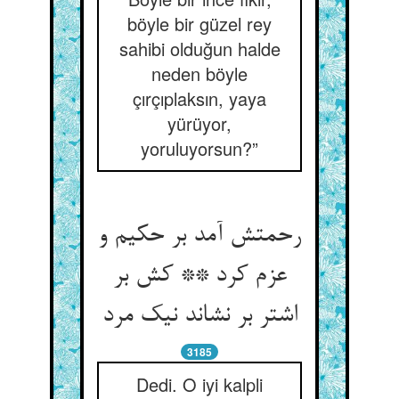
böyle bir güzel rey
sahibi olduğun halde
neden böyle
çırçıplaksın, yaya
yürüyor,
yoruluyorsun?”
رحمتش آمد بر حکیم و
عزم کرد ** کش بر
اشتر بر نشاند نیک مرد
3185
Dedi. O iyi kalpli