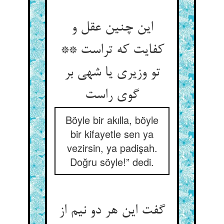
این چنین عقل و
کفایت که تراست **
تو وزیری یا شهی بر
گوی راست‏
Böyle bir akılla, böyle
bir kifayetle sen ya
vezirsin, ya padişah.
Doğru söyle!” dedi.
گفت این هر دو نیم از