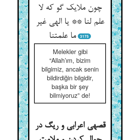
چون ملایک گو که لا
علم لنا ** یا الهی غیر
ما علمتنا
3175
Melekler gibi
“Allah’ım, bizim
bilgimiz, ancak senin
bildirdiğin bilgidir,
başka bir şey
bilmiyoruz” de!
قصه‏ی اعرابی و ریگ در