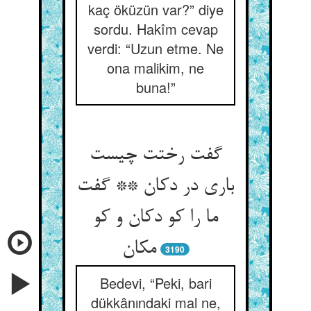
kaç öküzün var?” diye
sordu. Hakîm cevap
verdi: “Uzun etme. Ne
ona malikim, ne
buna!”
گفت رختت چیست
باری در دکان ** گفت
ما را کو دکان و کو
مکان‏
3190
Bedevi, “Peki, bari
dükkânındaki mal ne,