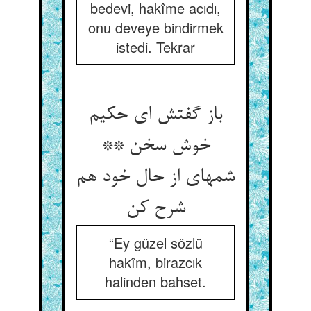
bedevi, hakîme acıdı,
onu deveye bindirmek
istedi. Tekrar
باز گفتش ای حکیم
خوش سخن **
شمه‏ای از حال خود هم
شرح کن‏
“Ey güzel sözlü
hakîm, birazcık
halinden bahset.