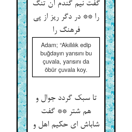
گفت نیم گندم آن تنگ
را ** در دگر ریز از پی
فرهنگ را
Adam; “Akıllılık edip
buğdayın yarısını bu
çuvala, yarısını da
öbür çuvala koy.
تا سبک گردد جوال و
هم شتر ** گفت
شاباش ای حکیم اهل و