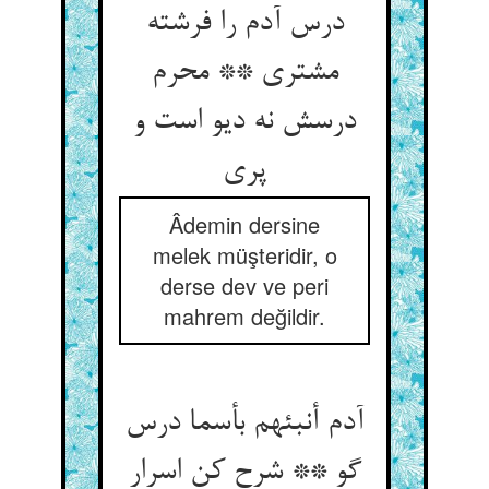
درس آدم را فرشته
مشتری ** محرم
درسش نه دیو است و
پری‏
Âdemin dersine
melek müşteridir, o
derse dev ve peri
mahrem değildir.
آدم أنبئهم بأسما درس
گو ** شرح کن اسرار