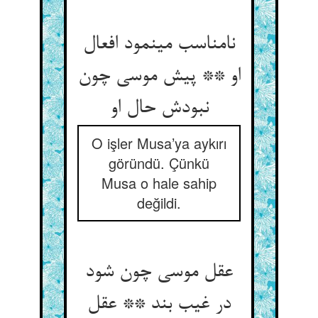
نامناسب می‏نمود افعال
او ** پیش موسی چون
نبودش حال او
O işler Musa’ya aykırı
göründü. Çünkü
Musa o hale sahip
değildi.
عقل موسی چون شود
در غیب بند ** عقل