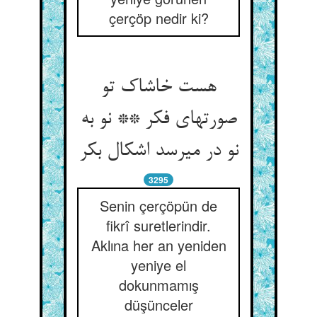
çerçöp nedir ki?
هست خاشاک تو
صورتهای فکر ** نو به
نو در می‏رسد اشکال بکر
3295
Senin çerçöpün de
fikrî suretlerindir.
Aklına her an yeniden
yeniye el
dokunmamış
düşünceler