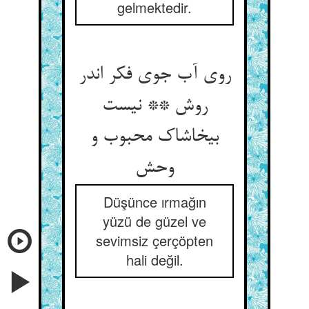
gelmektedir.
روی آب جوی فکر اندر
روش ** نیست
بی‏خاشاک محبوب و
وحش‏
Düşünce ırmağın
yüzü de güzel ve
sevimsiz çerçöpten
hali değil.