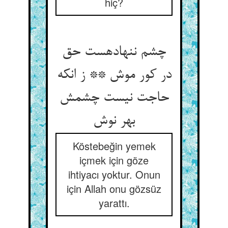
hiç?
چشم ننهاده‏ست حق
در کور موش ** ز انکه
حاجت نیست چشمش
بهر نوش‏
Köstebeğin yemek
içmek için göze
ihtiyacı yoktur. Onun
için Allah onu gözsüz
yarattı.