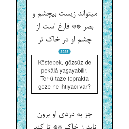
می‏تواند زیست بی‏چشم و
بصر ** فارغ است از
چشم او در خاک تر
3285
Köstebek, gözsüz de
pekâlâ yaşayabilir.
Ter-ü taze toprakta
göze ne ihtiyacı var?
جز به دزدی او برون
ناید ز خاک ** تا کند