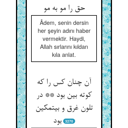
حق را مو به مو
Âdem, senin dersin
her şeyin adını haber
vermektir. Haydi,
Allah sırlarını kıldan
kıla anlat.
آن چنان کس را که
کوته بین بود ** در
تلون غرق و بی‏تمکین
بود
3270