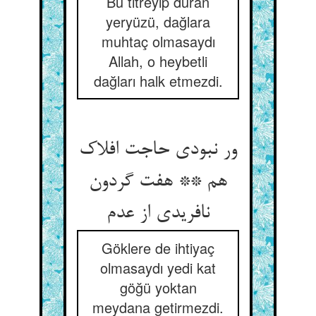
Bu titreyip duran
yeryüzü, dağlara
muhtaç olmasaydı
Allah, o heybetli
dağları halk etmezdi.
ور نبودی حاجت افلاک
هم ** هفت گردون
نافریدی از عدم‏
Göklere de ihtiyaç
olmasaydı yedi kat
göğü yoktan
meydana getirmezdi.