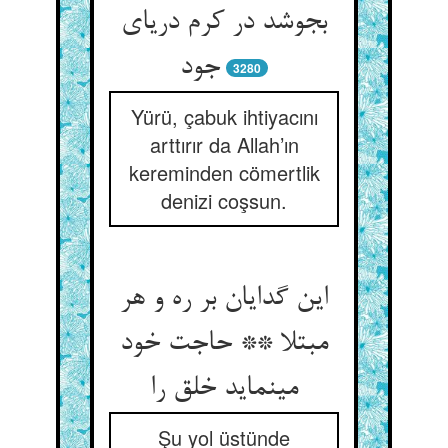
بجوشد در کرم دریای
جود
3280
Yürü, çabuk ihtiyacını
arttırır da Allah’ın
kereminden cömertlik
denizi coşsun.
این گدایان بر ره و هر
مبتلا ** حاجت خود
می‏نماید خلق را
Şu yol üstünde