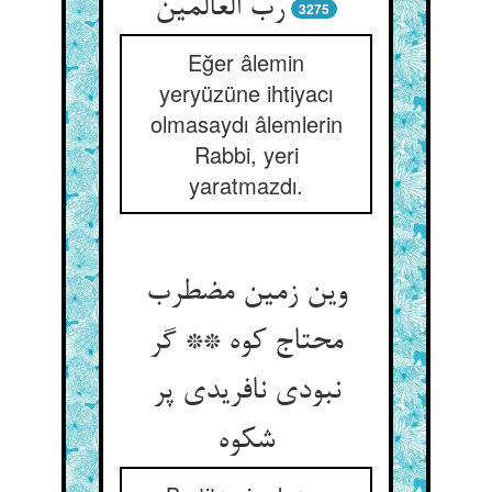
رب العالمین‏
3275
Eğer âlemin
yeryüzüne ihtiyacı
olmasaydı âlemlerin
Rabbi, yeri
yaratmazdı.
وین زمین مضطرب
محتاج کوه ** گر
نبودی نافریدی پر
شکوه‏