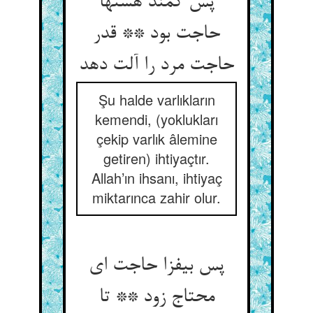
پس کمند هستها
حاجت بود ** قدر
حاجت مرد را آلت دهد
Şu halde varlıkların
kemendi, (yoklukları
çekip varlık âlemine
getiren) ihtiyaçtır.
Allah’ın ihsanı, ihtiyaç
miktarınca zahir olur.
پس بیفزا حاجت ای
محتاج زود ** تا