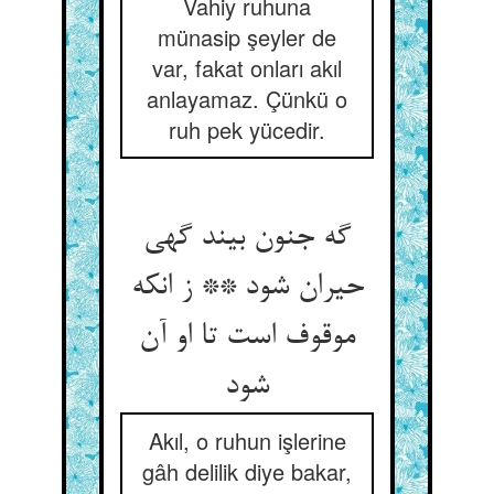
Vahiy ruhuna
münasip şeyler de
var, fakat onları akıl
anlayamaz. Çünkü o
ruh pek yücedir.
گه جنون بیند گهی
حیران شود ** ز انکه
موقوف است تا او آن
شود
Akıl, o ruhun işlerine
gâh delilik diye bakar,