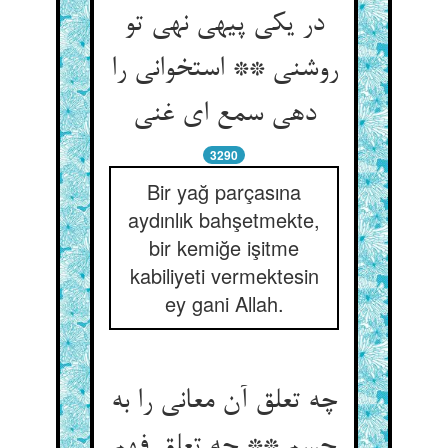
در یکی پیهی نهی تو
روشنی ** استخوانی را
دهی سمع ای غنی‏
3290
Bir yağ parçasına
aydınlık bahşetmekte,
bir kemiğe işitme
kabiliyeti vermektesin
ey gani Allah.
چه تعلق آن معانی را به
جسم ** چه تعلق فهم