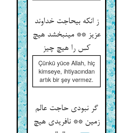
ز انکه بی‏حاجت خداوند
عزیز ** می‏نبخشد هیچ
کس را هیچ چیز
Çünkü yüce Allah, hiç
kimseye, ihtiyacından
artık bir şey vermez.
گر نبودی حاجت عالم
زمین ** نافریدی هیچ