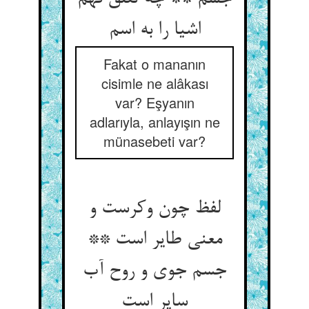
اشیا را به اسم‏
Fakat o mananın
cisimle ne alâkası
var? Eşyanın
adlarıyla, anlayışın ne
münasebeti var?
لفظ چون وکرست و
معنی طایر است **
جسم جوی و روح آب
سایر است‏