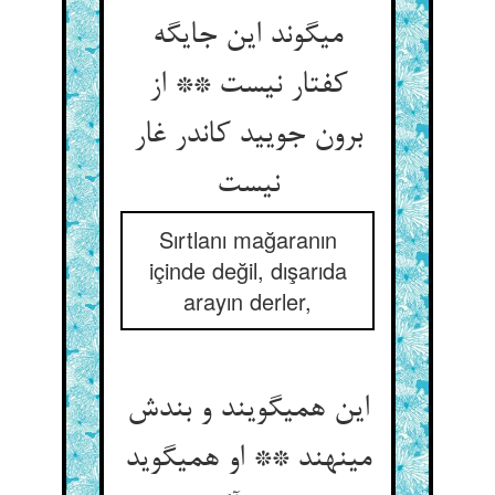
می‏گوند این جایگه
کفتار نیست ** از
برون جویید کاندر غار
نیست‏
Sırtlanı mağaranın
içinde değil, dışarıda
arayın derler,
این همی‏گویند و بندش
می‏نهند ** او همی‏گوید