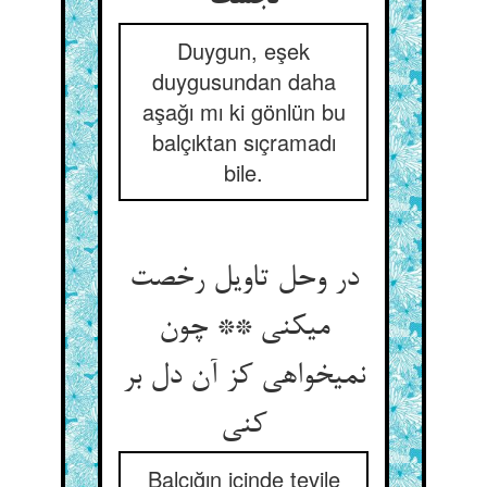
Duygun, eşek
duygusundan daha
aşağı mı ki gönlün bu
balçıktan sıçramadı
bile.
در وحل تاویل رخصت
می‏کنی ** چون
نمی‏خواهی کز آن دل بر
کنی‏
Balçığın içinde tevile