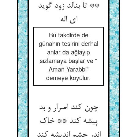
** تا بنالد زود گوید
ای اله‏
Bu takdirde de
günahın tesirini derhal
anlar da ağlayıp
sızlamaya başlar ve “
Aman Yarabbi”
demeye koyulur.
چون کند اصرار و بد
پیشه کند ** خاک
اندر چشم اندیشه کند