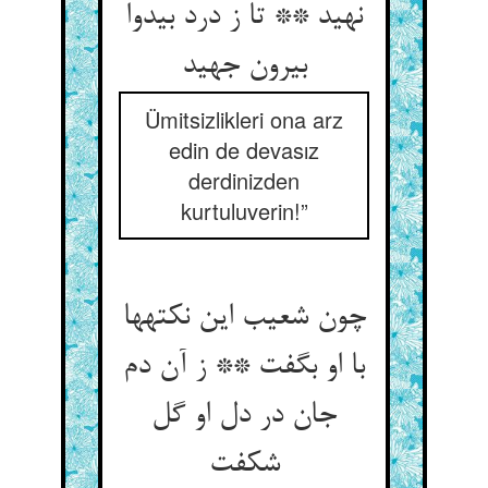
نهید ** تا ز درد بی‏دوا
بیرون جهید
Ümitsizlikleri ona arz
edin de devasız
derdinizden
kurtuluverin!”
چون شعیب این نکته‏ها
با او بگفت ** ز آن دم
جان در دل او گل
شکفت‏