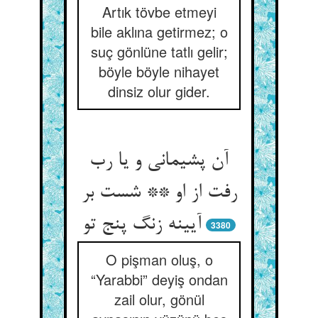
Artık tövbe etmeyi
bile aklına getirmez; o
suç gönlüne tatlı gelir;
böyle böyle nihayet
dinsiz olur gider.
آن پشیمانی و یا رب
رفت از او ** شست بر
آیینه زنگ پنج تو
3380
O pişman oluş, o
“Yarabbi” deyiş ondan
zail olur, gönül