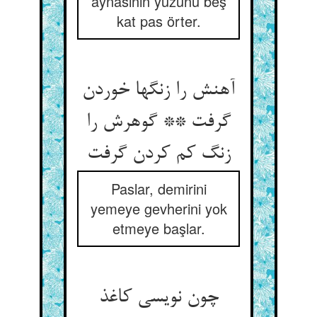
aynasının yüzünü beş
kat pas örter.
آهنش را زنگها خوردن
گرفت ** گوهرش را
زنگ کم کردن گرفت‏
Paslar, demirini
yemeye gevherini yok
etmeye başlar.
چون نویسی کاغذ