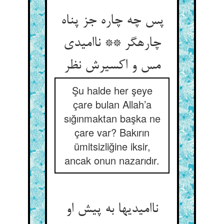
پس چه چاره جز پناه
چاره‏گر ** ناامیدی
مس و اکسیرش نظر
Şu halde her şeye
çare bulan Allah’a
sığınmaktan başka ne
çare var? Bakırın
ümitsizliğine iksir,
ancak onun nazarıdır.
ناامیدیها به پیش او