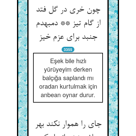
چون خری در گل فتد
از گام تیز ** دم‏به‏دم
جنبد برای عزم خیز
3355
Eşek bile hızlı
yürüyeyim derken
balçığa saplandı mı
oradan kurtulmak için
anbean oynar durur.
جای را هموار نکند بهر