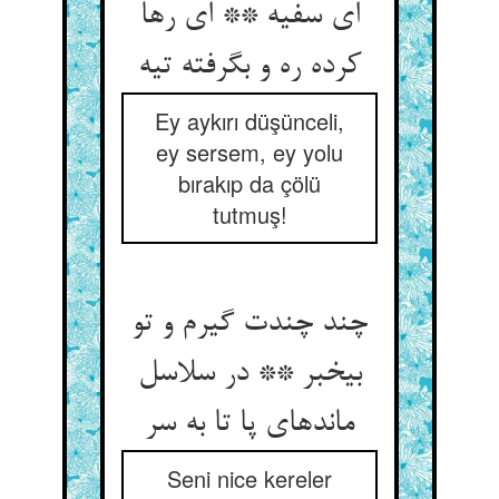
ای سفیه ** ای رها
کرده ره و بگرفته تیه‏
Ey aykırı düşünceli,
ey sersem, ey yolu
bırakıp da çölü
tutmuş!
چند چندت گیرم و تو
بی‏خبر ** در سلاسل
مانده‏ای پا تا به سر
Seni nice kereler