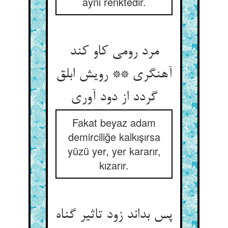
aynı renktedir.
مرد رومی کاو کند
آهنگری ** رویش ابلق
گردد از دود آوری‏
Fakat beyaz adam
demirciliğe kalkışırsa
yüzü yer, yer kararır,
kızarır.
پس بداند زود تاثیر گناه