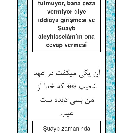
tutmuyor, bana ceza
vermiyor diye
iddiaya girişmesi ve
Şuayb
aleyhisselâm’ın ona
cevap vermesi
آن یکی می‏گفت در عهد
شعیب ** که خدا از
من بسی دیده ست
عیب‏
Şuayb zamanında