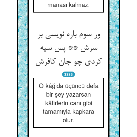
manası kalmaz.
ور سوم باره نویسی بر
سرش ** پس سیه
کردی چو جان کافرش‏
3385
O kâğıda üçüncü defa
bir şey yazarsan
kâfirlerin canı gibi
tamamıyla kapkara
olur.