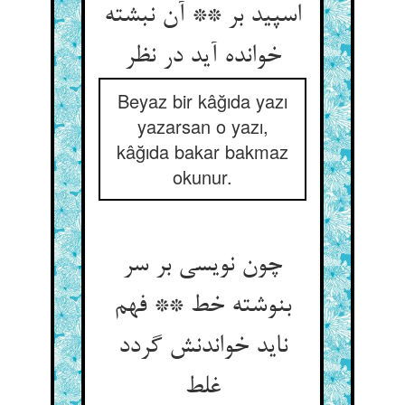
اسپید بر ** آن نبشته
خوانده آید در نظر
Beyaz bir kâğıda yazı
yazarsan o yazı,
kâğıda bakar bakmaz
okunur.
چون نویسی بر سر
بنوشته خط ** فهم
ناید خواندنش گردد
غلط