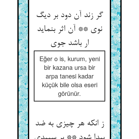
گر زند آن دود بر دیگ
نوی ** آن اثر بنماید
ار باشد جوی‏
Eğer o is, kurum, yeni
bir kazana ursa bir
arpa tanesi kadar
küçük bile olsa eseri
görünür.
ز انکه هر چیزی به ضد
پیدا شود ** بر سپیدی