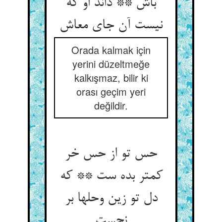
باش ** داند او که
نیست آن جای معاش‏
Orada kalmak için
yerini düzeltmeğe
kalkışmaz, bilir ki
orası geçim yeri
değildir.
حس تو از حس خر
کمتر بده ست ** که
دل تو زین وحلها بر
نجست‏