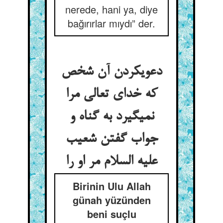
nerede, hani ya, diye
bağırırlar mıydı” der.
دعوی‏کردن آن شخص
که خدای تعالی مرا
نمی‏گیرد به گناه و
جواب گفتن شعیب
علیه السلام مر او را
Birinin Ulu Allah
günah yüzünden
beni suçlu