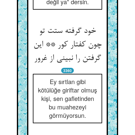
değil ya” dersin.
خود گرفته ستت تو
چون کفتار کور ** این
گرفتن را نبینی از غرور
3360
Ey sırtlan gibi
kötülüğe giriftar olmuş
kişi, sen gafletinden
bu muahezeyi
görmüyorsun.