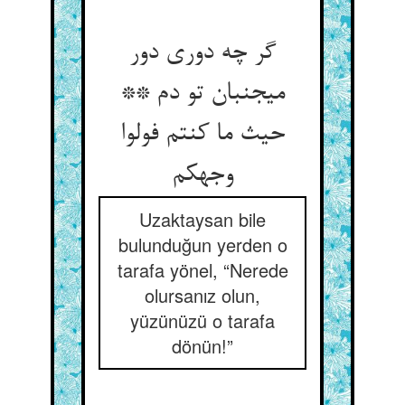
گر چه دوری دور
می‏جنبان تو دم **
حیث ما کنتم فولوا
وجهکم‏
Uzaktaysan bile
bulunduğun yerden o
tarafa yönel, “Nerede
olursanız olun,
yüzünüzü o tarafa
dönün!”