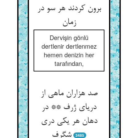
برون کردند هر سو در
زمان‏
Dervişin gönlü
dertlenir dertlenmez
hemen denizin her
tarafından,
صد هزاران ماهی از
دریای ژرف ** در
دهان هر یکی دری
شگرف‏
3485