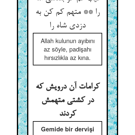
را ** متهم کم کن به
دزدی شاه را
Allah kulunun ayıbını
az söyle, padişahı
hırsızlıkla az kına.
کرامات آن درویش که
در کشتی متهمش
کردند
Gemide bir dervişi