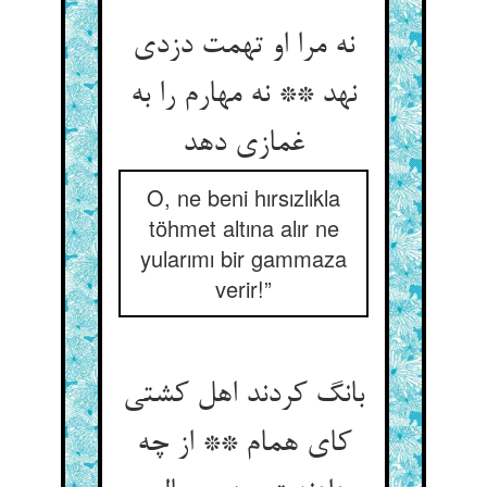
نه مرا او تهمت دزدی
نهد ** نه مهارم را به
غمازی دهد
O, ne beni hırsızlıkla
töhmet altına alır ne
yularımı bir gammaza
verir!”
بانگ کردند اهل کشتی
کای همام ** از چه