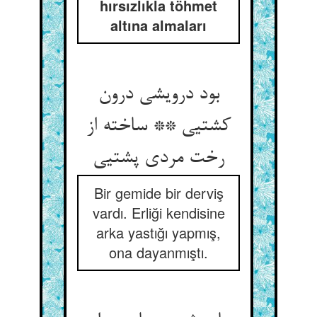
hırsızlıkla töhmet
altına almaları
بود درویشی درون
کشتیی ** ساخته از
رخت مردی پشتیی‏
Bir gemide bir derviş
vardı. Erliği kendisine
arka yastığı yapmış,
ona dayanmıştı.