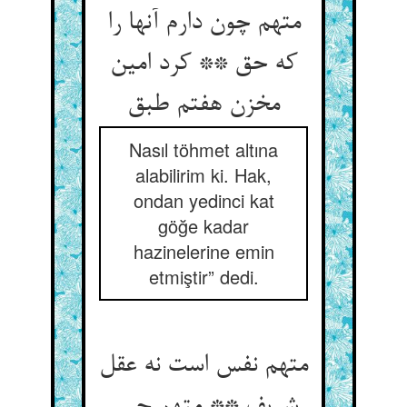
متهم چون دارم آنها را
که حق ** کرد امین
مخزن هفتم طبق‏
Nasıl töhmet altına
alabilirim ki. Hak,
ondan yedinci kat
göğe kadar
hazinelerine emin
etmiştir” dedi.
متهم نفس است نه عقل