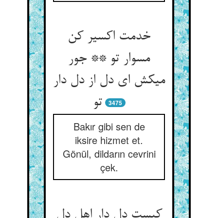
خدمت اکسیر کن
مس‏وار تو ** جور
می‏کش ای دل از دل دار
تو
3475
Bakır gibi sen de
iksire hizmet et.
Gönül, dildarın cevrini
çek.
کیست دل دار اهل دل