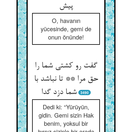
پیش‏
O, havanın
yücesinde, gemi de
onun önünde!
گفت رو کشتی شما را
حق مرا ** تا نباشد با
شما دزد گدا
3490
Dedi ki: “Yürüyün,
gidin. Gemi sizin Hak
benim, yoksul bir
hırsız sizinle bir arada