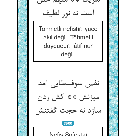
شریف ** متهم حس
است نه نور لطیف‏
Töhmetli nefistir; yüce
akıl değil. Töhmetli
duygudur; lâtif nur
değil.
نفس سوفسطایی آمد
می‏زنش ** کش زدن
سازد نه حجت گفتنش‏
3500
Nefis Sofestai