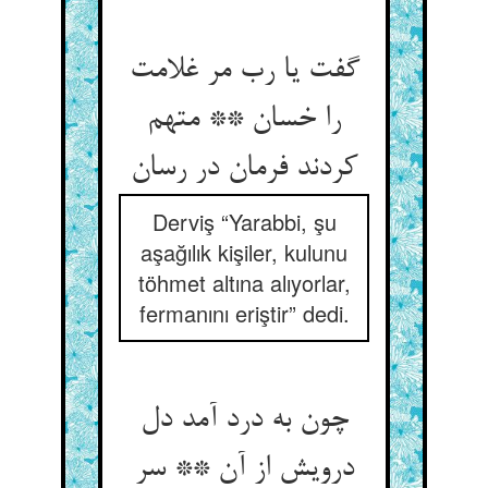
گفت یا رب مر غلامت
را خسان ** متهم
کردند فرمان در رسان‏
Derviş “Yarabbi, şu
aşağılık kişiler, kulunu
töhmet altına alıyorlar,
fermanını eriştir” dedi.
چون به درد آمد دل
درویش از آن ** سر