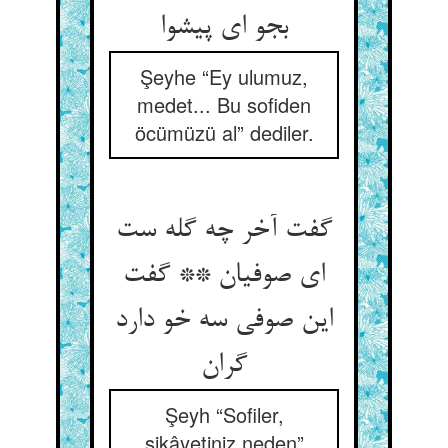
بجو ای پیشوا
Şeyhe “Ey ulumuz,
medet... Bu sofiden
öcümüzü al” dediler.
گفت آخر چه گله ست
ای صوفیان ** گفت
این صوفی سه خو دارد
گران‏
Şeyh “Sofiler,
şikâyetiniz neden”