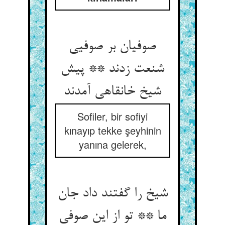
صوفیان بر صوفیی
شنعت زدند ** پیش
شیخ خانقاهی آمدند
Sofiler, bir sofiyi
kınayıp tekke şeyhinin
yanına gelerek,
شیخ را گفتند داد جان
ما ** تو از این صوفی