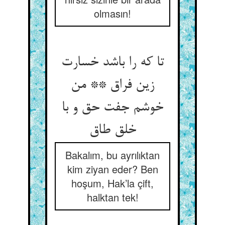
olmasın!
تا که را باشد خسارت
زین فراق ** من
خوشم جفت حق و با
خلق طاق‏
Bakalım, bu ayrılıktan
kim ziyan eder? Ben
hoşum, Hak’la çift,
halktan tek!