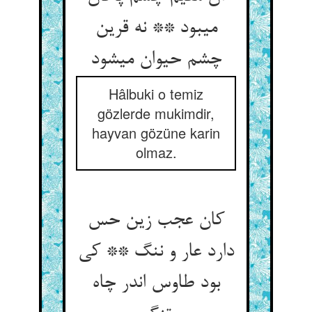
می‏بود ** نه قرین
چشم حیوان می‏شود
Hâlbuki o temiz
gözlerde mukimdir,
hayvan gözüne karin
olmaz.
کان عجب زین حس
دارد عار و ننگ ** کی
بود طاوس اندر چاه