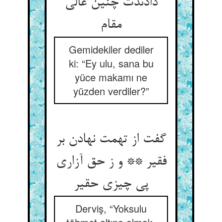
دادندت چنین عالی
مقام‏
Gemidekiler dediler
ki: “Ey ulu, sana bu
yüce makamı ne
yüzden verdiler?”
گفت از تهمت نهادن بر
فقیر ** و ز حق آزاری
پی چیزی حقیر
Derviş, “Yoksulu