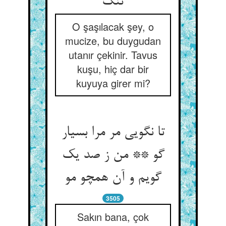
تنگ‏
O şaşılacak şey, o
mucize, bu duygudan
utanır çekinir. Tavus
kuşu, hiç dar bir
kuyuya girer mi?
تا نگویی مر مرا بسیار
گو ** من ز صد یک
گویم و آن همچو مو
3505
Sakın bana, çok