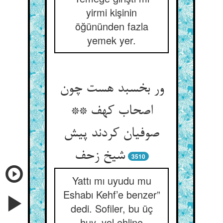
yirmi kişinin
öğününden fazla
yemek yer.
ور بخسبد هست چون
اصحاب کهف **
صوفیان کردند پیش
شیخ زحف‏
3510
Yattı mı uyudu mu
Eshabı Kehf’e benzer”
dedi. Sofiler, bu üç
huy, yol ehline