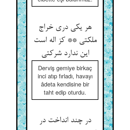
هر یکی دری خراج
ملکتی ** کز اله است
این ندارد شرکتی‏
Derviş gemiye birkaç
inci atıp fırladı, havayı
âdeta kendisine bir
taht edip oturdu.
در چند انداخت در