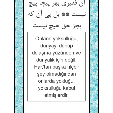
آن فقیری بهر پیچا پیچ
نیست ** بل پی آن که
بجز حق هیچ نیست‏
Onların yoksulluğu,
dünyayı dönüp
dolaşma yüzünden ve
dünyalık için değil.
Hak’tan başka hiçbir
şey olmadığından
onlarda yokluğu,
yoksulluğu kabul
etmişlerdir.