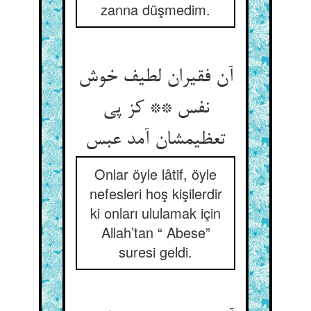
zanna düşmedim.
آن فقیران لطیف خوش
نفس ** کز پی
تعظیمشان آمد عبس‏
Onlar öyle lâtif, öyle
nefesleri hoş kişilerdir
ki onları ululamak için
Allah’tan “ Abese”
suresi geldi.