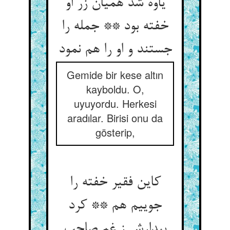
یاوه شد همیان زر او
خفته بود ** جمله را
جستند و او را هم نمود
Gemide bir kese altın
kayboldu. O,
uyuyordu. Herkesi
aradılar. Birisi onu da
gösterip,
کاین فقیر خفته را
جوییم هم ** کرد
بیدارش ز غم صاحب