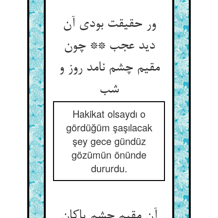
ور حقیقت بودی آن
دید عجب ** چون
مقیم چشم نامد روز و
شب‏
Hakikat olsaydı o
gördüğüm şaşılacak
şey gece gündüz
gözümün önünde
dururdu.
آن مقیم چشم پاکان