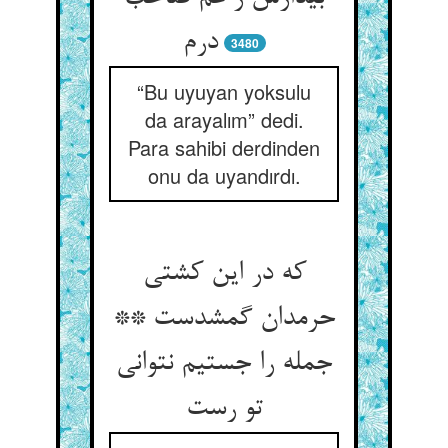
درم‏
3480
“Bu uyuyan yoksulu
da arayalım” dedi.
Para sahibi derdinden
onu da uyandırdı.
که در این کشتی
حرمدان گمشدست **
جمله را جستیم نتوانی
تو رست‏