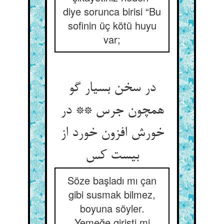
diye sorunca birisi “Bu
sofinin üç kötü huyu
var;
در سخن بسیار گو
همچون جرس ** در
خورش افزون خورد از
بیست کس‏
Söze başladı mı çan
gibi susmak bilmez,
boyuna söyler.
Yemeğe girişti mi