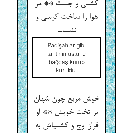
کشتی و جست ** مر
هوا را ساخت کرسی و
نشست‏
Padişahlar gibi
tahtının üstüne
bağdaş kurup
kuruldu.
خوش مربع چون شهان
بر تخت خویش ** او
فراز اوج و کشتی‏اش به