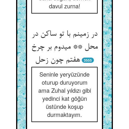
davul zurna!
در زمینم با تو ساکن در
محل ** می‏دوم بر چرخ
هفتم چون زحل‏
3555
Seninle yeryüzünde
oturup duruyorum
ama Zuhal yıldızı gibi
yedinci kat göğün
üstünde koşup
durmaktayım.