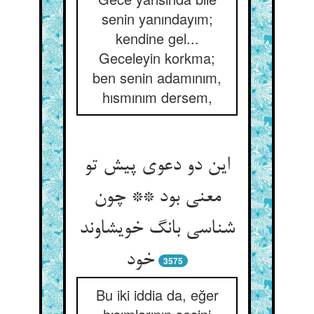
senin yanındayım;
kendine gel...
Geceleyin korkma;
ben senin adamınım,
hısmınım dersem,
این دو دعوی پیش تو
معنی بود ** چون
شناسی بانگ خویشاوند
خود
3575
Bu iki iddia da, eğer