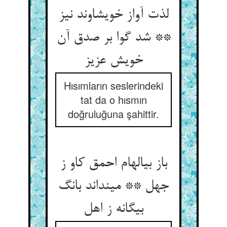
لذت آواز خویشاوند نیز
** شد گوا بر صدق آن
خویش عزیز
Hısımların seslerindeki
tat da o hısmın
doğruluğuna şahittir.
باز بی‏الهام احمق کاو ز
جهل ** می‏نداند بانگ
بیگانه ز اهل‏