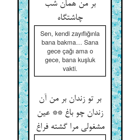
بر من همان شب
چاشت‏گاه‏
Sen, kendi zayıflığınla
bana bakma… Sana
gece çağı ama o
gece, bana kuşluk
vakti.
بر تو زندان بر من آن
زندان چو باغ ** عین
مشغولی مرا گشته فراغ‏