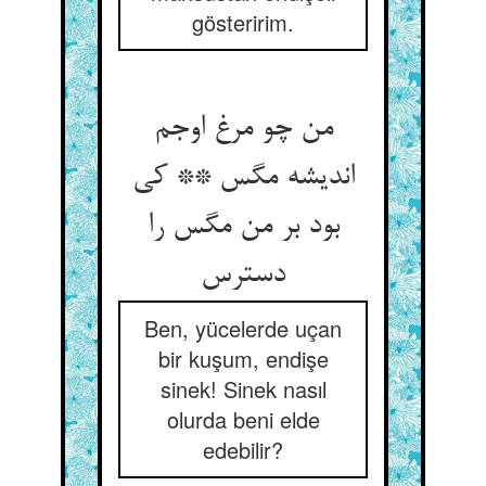
gösteririm.
من چو مرغ اوجم
اندیشه مگس ** کی
بود بر من مگس را
دست‏رس‏
Ben, yücelerde uçan
bir kuşum, endişe
sinek! Sinek nasıl
olurda beni elde
edebilir?