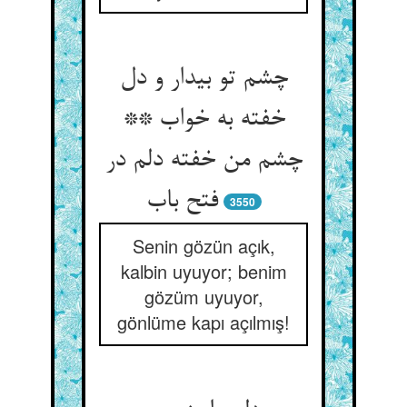
چشم تو بیدار و دل
خفته به خواب **
چشم من خفته دلم در
فتح باب‏
3550
Senin gözün açık,
kalbin uyuyor; benim
gözüm uyuyor,
gönlüme kapı açılmış!