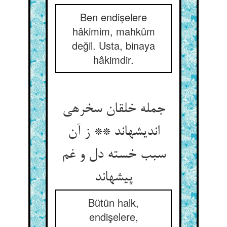
Ben endişelere
hâkimim, mahkûm
değil. Usta, binaya
hâkimdir.
جمله خلقان سخره‏ی
اندیشه‏اند ** ز آن
سبب خسته دل و غم
پیشه‏اند
Bütün halk,
endişelere,