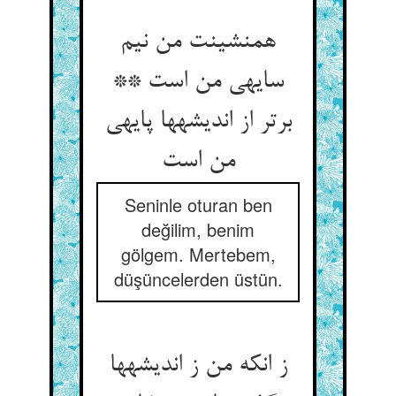
همنشینت من نیم
سایه‏ی من است **
برتر از اندیشه‏ها پایه‏ی
من است‏
Seninle oturan ben
değilim, benim
gölgem. Mertebem,
düşüncelerden üstün.
ز انکه من ز اندیشه‏ها