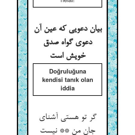
بیان دعویی که عین آن
دعوی گواه صدق
خویش است‏
Doğruluğuna
kendisi tanık olan
iddia
گر تو هستی آشنای
جان من ** نیست