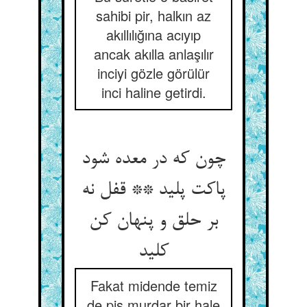
sahibi pir, halkın az
akıllılığına acıyıp
ancak akılla anlaşılır
inciyi gözle görülür
inci haline getirdi.
چون که در معده شود
پاکت پلید ** قفل نه
بر حلق و پنهان کن
کلید
Fakat midende temiz
de pis murdar bir hale