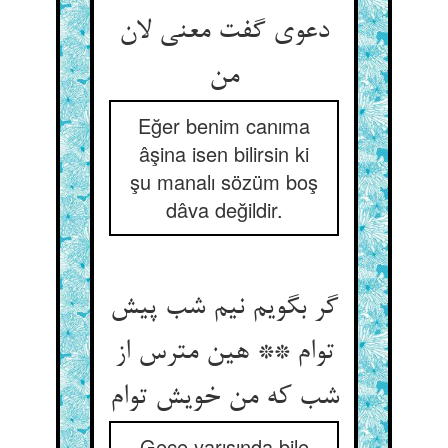
دعوی گفت معنی لان
من‏
Eğer benim canıma
âşina isen bilirsin ki
şu manalı sözüm boş
dâva değildir.
گر بگویم نیم شب پیش
توام ** هین مترس از
شب که من خویش توام‏
Gece yarısında bile