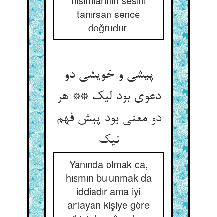
hısımlarının sesini
tanırsan sence
doğrudur.
پیشی و خویشی دو
دعوی بود لیک ** هر
دو معنی بود پیش فهم
نیک‏
Yanında olmak da,
hısmın bulunmak da
iddiadır ama iyi
anlayan kişiye göre