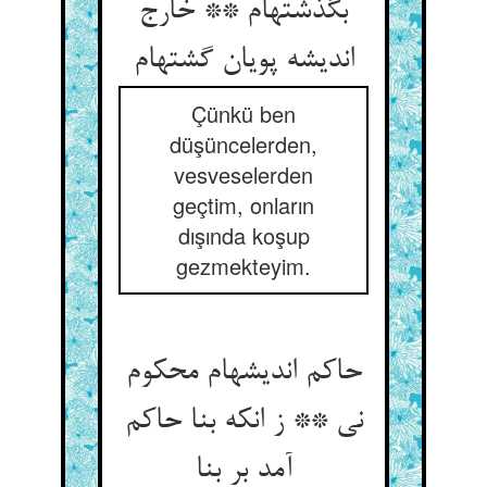
بگذشته‏ام ** خارج
اندیشه پویان گشته‏ام‏
Çünkü ben
düşüncelerden,
vesveselerden
geçtim, onların
dışında koşup
gezmekteyim.
حاکم اندیشه‏ام محکوم
نی ** ز انکه بنا حاکم
آمد بر بنا