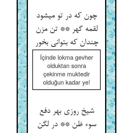
چون که در تو می‏شود
لقمه گهر ** تن مزن
چندان که بتوانی بخور
İçinde lokma gevher
olduktan sonra
çekinme muktedir
olduğun kadar ye!
شیخ روزی بهر دفع
سوء ظن ** در لگن