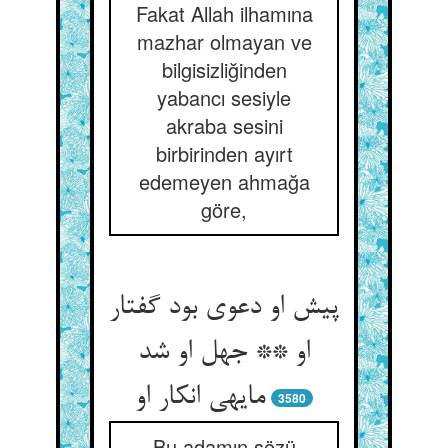
Fakat Allah ilhamına
mazhar olmayan ve
bilgisizliğinden
yabancı sesiyle
akraba sesini
birbirinden ayırt
edemeyen ahmağa
göre,
پیش او دعوی بود گفتار
او ** جهل او شد
مایه‏ی انکار او
3580
Bu adamın sözü