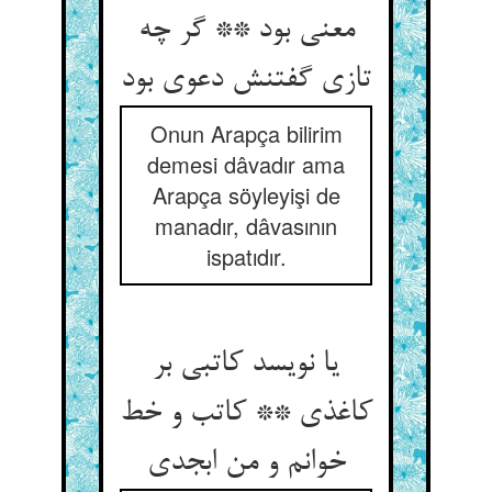
معنی بود ** گر چه
تازی گفتنش دعوی بود
Onun Arapça bilirim
demesi dâvadır ama
Arapça söyleyişi de
manadır, dâvasının
ispatıdır.
یا نویسد کاتبی بر
کاغذی ** کاتب و خط
خوانم و من ابجدی‏