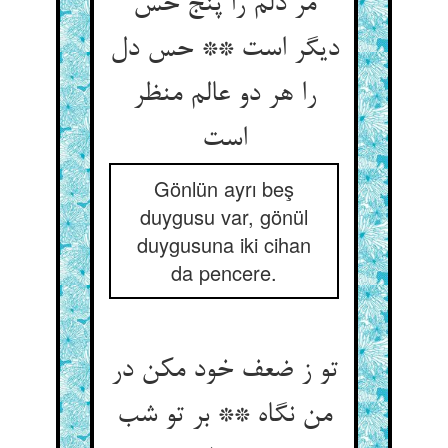
مر دلم را پنج حس
دیگر است ** حس دل
را هر دو عالم منظر
است‏
Gönlün ayrı beş
duygusu var, gönül
duygusuna iki cihan
da pencere.
تو ز ضعف خود مکن در
من نگاه ** بر تو شب