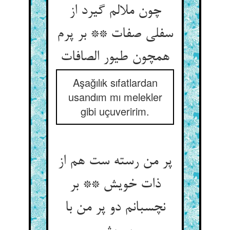
چون ملالم گیرد از
سفلی صفات ** بر پرم
همچون طیور الصافات‏
Aşağılık sıfatlardan
usandım mı melekler
gibi uçuveririm.
پر من رسته ست هم از
ذات خویش ** بر
نچسبانم دو پر من با