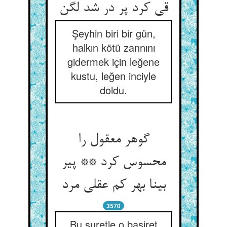
قی کرد پر در شد لگن‏
Şeyhin biri bir gün,
halkın kötü zannını
gidermek için leğene
kustu, leğen inciyle
doldu.
گوهر معقول را
محسوس کرد ** پیر
بینا بهر کم عقلی مرد
3570
Bu suretle o basiret