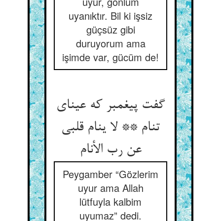
uyur, gönlüm
uyanıktır. Bil ki işsiz
güçsüz gibi
duruyorum ama
işimde var, gücüm de!
گفت پیغمبر که عینای
تنام ** لا ینام قلبی
عن رب الأنام‏
Peygamber “Gözlerim
uyur ama Allah
lütfuyla kalbim
uyumaz” dedi.