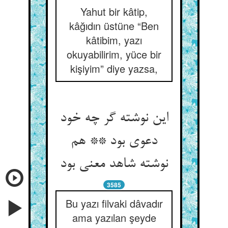
Yahut bir kâtip,
kâğıdın üstüne “Ben
kâtibim, yazı
okuyabilirim, yüce bir
kişiyim” diye yazsa,
این نوشته گر چه خود
دعوی بود ** هم
نوشته شاهد معنی بود
3585
Bu yazı filvaki dâvadır
ama yazılan şeyde