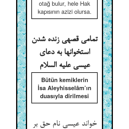
otağ bulur, hele Hak
kapısının azizi olursa.
تمامی قصه‏ی زنده شدن
استخوانها به دعای
عیسی علیه السلام
Bütün kemiklerin
İsa Aleyhisselâm’ın
duasıyla dirilmesi
خواند عیسی نام حق بر