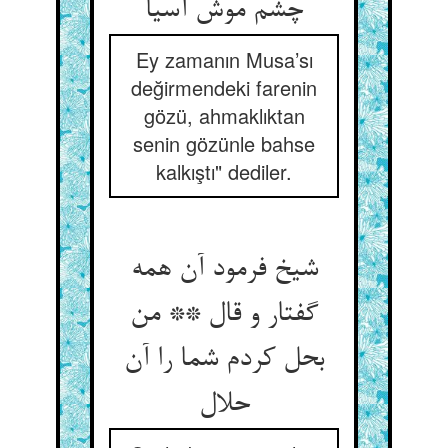
چشم موش آسیا
Ey zamanın Musa’sı
değirmendeki farenin
gözü, ahmaklıktan
senin gözünle bahse
kalkıştı" dediler.
شیخ فرمود آن همه
گفتار و قال ** من
بحل کردم شما را آن
حلال‏