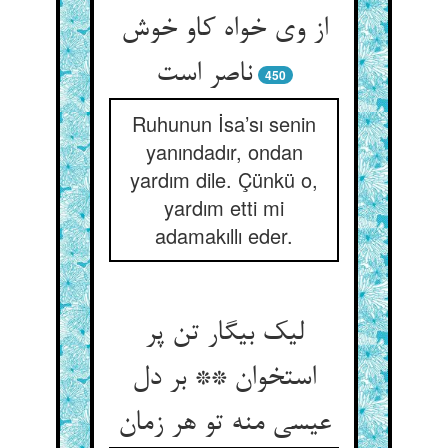
از وی خواه کاو خوش
ناصر است‏
450
Ruhunun İsa’sı senin
yanındadır, ondan
yardım dile. Çünkü o,
yardım etti mi
adamakıllı eder.
لیک بیگار تن پر
استخوان ** بر دل
عیسی منه تو هر زمان‏