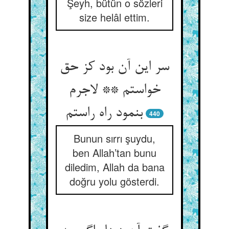
Şeyh, bütün o sözleri
size helâl ettim.
سر این آن بود کز حق
خواستم ** لاجرم
بنمود راه راستم‏
440
Bunun sırrı şuydu,
ben Allah’tan bunu
diledim, Allah da bana
doğru yolu gösterdi.