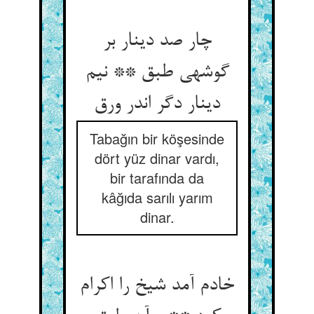
چار صد دینار بر
گوشه‏ی طبق ** نیم
دینار دگر اندر ورق‏
Tabağın bir köşesinde
dört yüz dinar vardı,
bir tarafında da
kâğıda sarılı yarım
dinar.
خادم آمد شیخ را اکرام