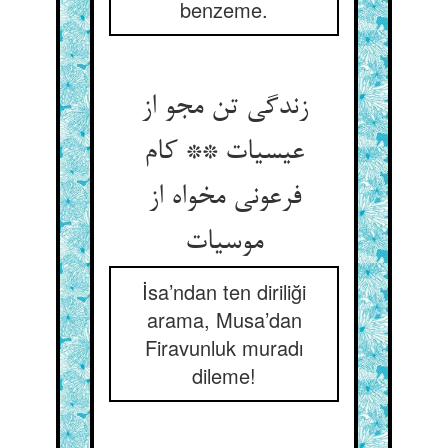
benzeme.
زندگی تن مجو از
عیسی‏ات ** کام
فرعونی مخواه از
موسی‏ات‏
İsa’ndan ten diriliği
arama, Musa’dan
Firavunluk muradı
dileme!