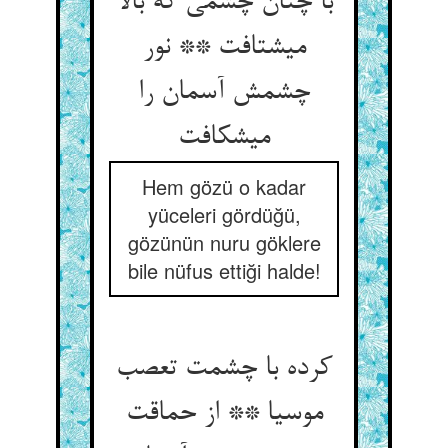
با چنان چشمی که بالا
می‏شتافت ** نور
چشمش آسمان را
می‏شکافت‏
Hem gözü o kadar
yüceleri gördüğü,
gözünün nuru göklere
bile nüfus ettiği halde!
کرده با چشمت تعصب
موسیا ** از حماقت