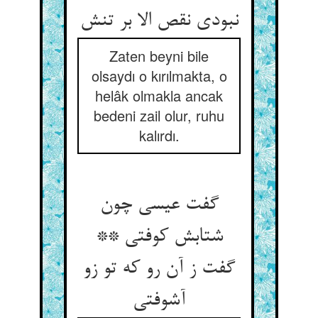
نبودی نقص الا بر تنش‏
Zaten beyni bile
olsaydı o kırılmakta, o
helâk olmakla ancak
bedeni zail olur, ruhu
kalırdı.
گفت عیسی چون
شتابش کوفتی **
گفت ز آن رو که تو زو
آشوفتی‏