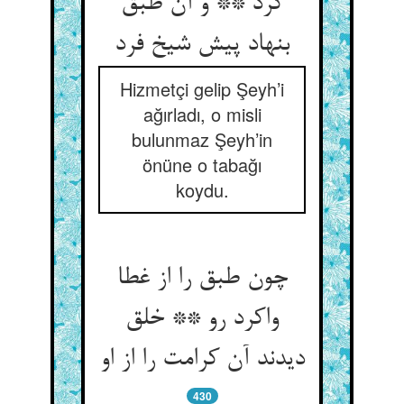
کرد ** و آن طبق
بنهاد پیش شیخ فرد
Hizmetçi gelip Şeyh’i
ağırladı, o misli
bulunmaz Şeyh’in
önüne o tabağı
koydu.
چون طبق را از غطا
واکرد رو ** خلق
دیدند آن کرامت را از او
430