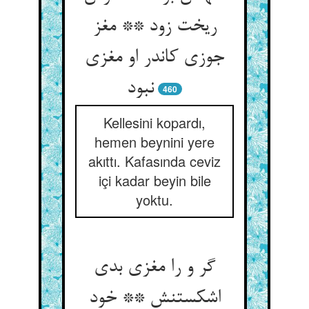
ریخت زود ** مغز
جوزی کاندر او مغزی
نبود
460
Kellesini kopardı,
hemen beynini yere
akıttı. Kafasında ceviz
içi kadar beyin bile
yoktu.
گر و را مغزی بدی
اشکستنش ** خود