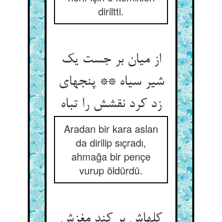
diriltti.
از میان بر جست یک
شیر سیاه ** پنجه‏ای
زد کرد نقشش را تباه‏
Aradan bir kara aslan
da dirilip sıçradı,
ahmağa bir pençe
vurup öldürdü.
کله‏اش بر کند مغزش