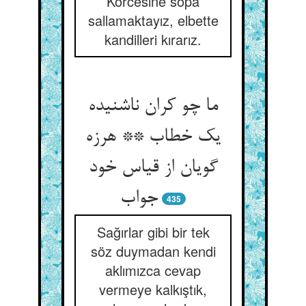
Körcesine sopa
sallamaktayız, elbette
kandilleri kırarız.
ما چو کران ناشنیده
یک خطاب ** هرزه
گویان از قیاس خود
جواب‏
435
Sağırlar gibi bir tek
söz duymadan kendi
aklımızca cevap
vermeye kalkıştık,