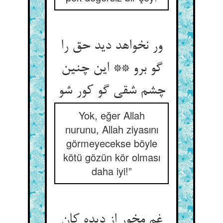
ور نخواهد دید حق را
گو برو ** این چنین
چشم شقی گو کور شو
Yok, eğer Allah
nurunu, Allah ziyasını
görmeyecekse böyle
kötü gözün kör olması
daha iyi!”
غم مخور از دیده کان