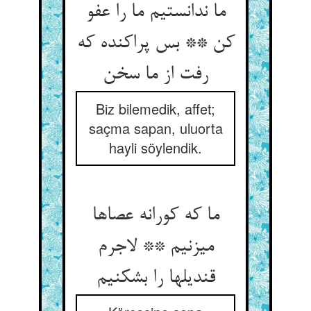
ما ندانستیم ما را عفو
کن ** بس پراکنده که
رفت از ما سخن‏
Biz bilemedik, affet;
saçma sapan, uluorta
hayli söylendik.
ما که کورانه عصاها
می‏زنیم ** لاجرم
قندیلها را بشکنیم‏