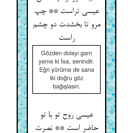
عیسی تراست ** چپ
مرو تا بخشدت دو چشم
راست‏
Gözden dolayı gam
yeme ki İsa, senindir.
Eğri yürüme de sana
iki doğru göz
bağışlasın.
عیسی روح تو با تو
حاضر است ** نصرت