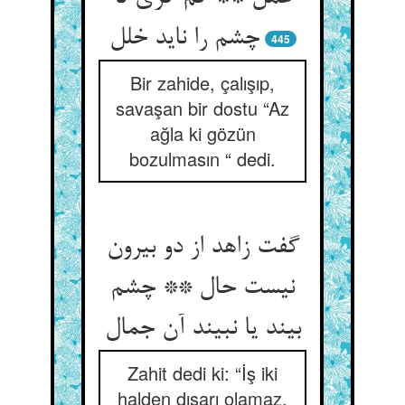
چشم را ناید خلل‏
445
Bir zahide, çalışıp,
savaşan bir dostu “Az
ağla ki gözün
bozulmasın “ dedi.
گفت زاهد از دو بیرون
نیست حال ** چشم
بیند یا نبیند آن جمال‏
Zahit dedi ki: “İş iki
halden dışarı olamaz.