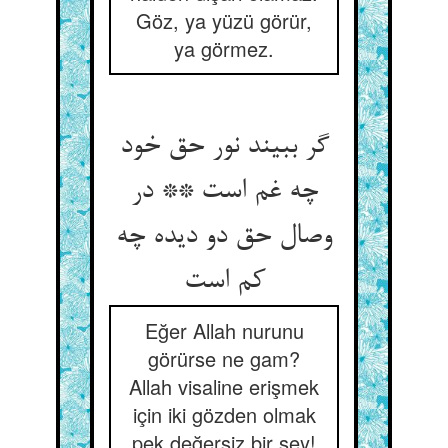
Göz, ya yüzü görür,
ya görmez.
گر ببیند نور حق خود
چه غم است ** در
وصال حق دو دیده چه
کم است‏
Eğer Allah nurunu
görürse ne gam?
Allah visaline erişmek
için iki gözden olmak
pek değersiz bir şey!