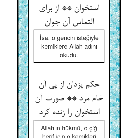
استخوان ** از برای
التماس آن جوان‏
İsa, o gencin isteğiyle
kemiklere Allah adını
okudu.
حکم یزدان از پی آن
خام مرد ** صورت آن
استخوان را زنده کرد
Allah’ın hükmü, o çiğ
herif için o kemikleri