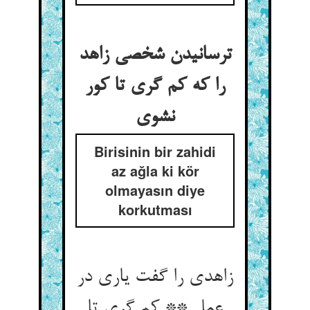
ترسانیدن شخصی زاهد
را که کم گری تا کور
نشوی
Birisinin bir zahidi
az ağla ki kör
olmayasın diye
korkutması
زاهدی را گفت یاری در
عمل ** کم گری تا