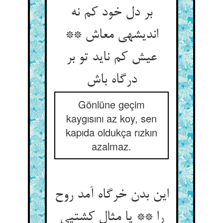
بر دل خود کم نه
اندیشه‏ی معاش **
عیش کم ناید تو بر
درگاه باش‏
Gönlüne geçim
kaygısını az koy, sen
kapıda oldukça rızkın
azalmaz.
این بدن خرگاه آمد روح
را ** یا مثال کشتیی