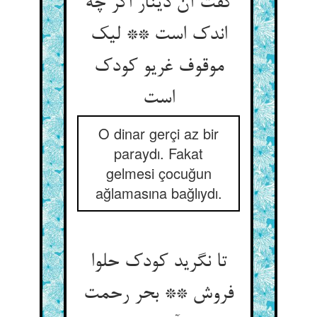
گفت آن دینار اگر چه
اندک است ** لیک
موقوف غریو کودک
است‏
O dinar gerçi az bir
paraydı. Fakat
gelmesi çocuğun
ağlamasına bağlıydı.
تا نگرید کودک حلوا
فروش ** بحر رحمت