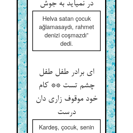
در نمی‏آید به جوش‏
Helva satan çocuk
ağlamasaydı, rahmet
denizi coşmazdı”
dedi.
ای برادر طفل طفل
چشم تست ** کام
خود موقوف زاری دان
درست‏
Kardeş, çocuk, senin