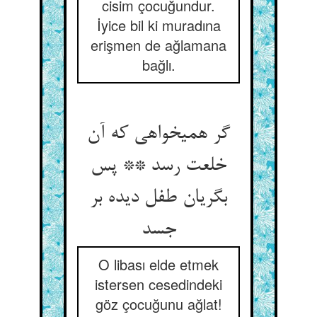
cisim çocuğundur.
İyice bil ki muradına
erişmen de ağlamana
bağlı.
گر همی‏خواهی که آن
خلعت رسد ** پس
بگریان طفل دیده بر
جسد
O libası elde etmek
istersen cesedindeki
göz çocuğunu ağlat!