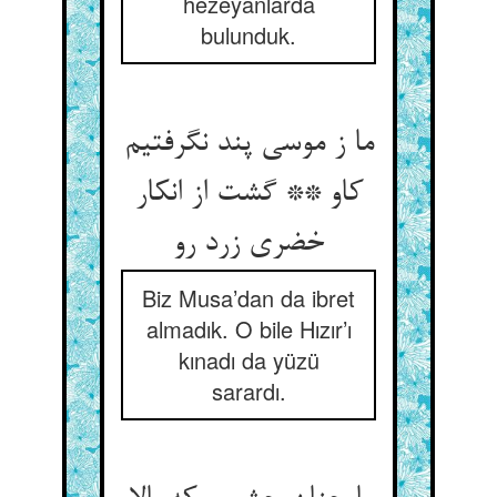
hezeyanlarda
bulunduk.
ما ز موسی پند نگرفتیم
کاو ** گشت از انکار
خضری زرد رو
Biz Musa’dan da ibret
almadık. O bile Hızır’ı
kınadı da yüzü
sarardı.