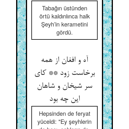
Tabağın üstünden
örtü kaldırılınca halk
Şeyh’in kerametini
gördü.
آه و افغان از همه
برخاست زود ** کای
سر شیخان و شاهان
این چه بود
Hepsinden de feryat
yüceldi: "Ey şeyhlerin