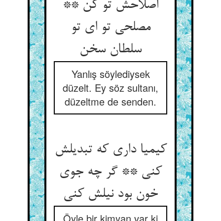
اصلاحش تو کن **
مصلحی تو ای تو
سلطان سخن‏
Yanlış söylediysek
düzelt. Ey söz sultanı,
düzeltme de senden.
کیمیا داری که تبدیلش
کنی ** گر چه جوی
خون بود نیلش کنی‏
Öyle bir kimyan var ki