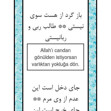
باز گرد از هست سوی
نیستی ** طالب ربی و
ربانیستی‏
Allah’ı candan
gönülden istiyorsan
varlıktan yokluğa dön.
جای دخل است این
عدم از وی مرم **
جای خرج است این