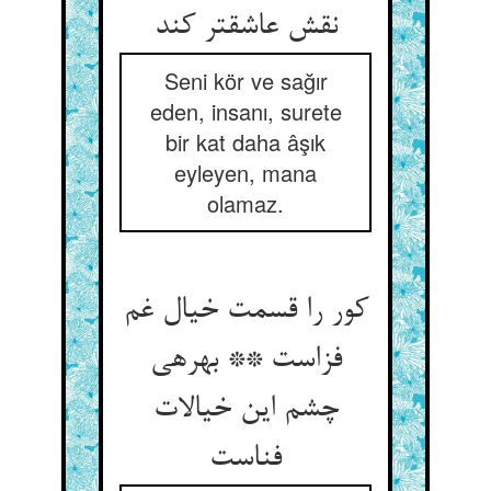
نقش عاشق‏تر کند
Seni kör ve sağır
eden, insanı, surete
bir kat daha âşık
eyleyen, mana
olamaz.
کور را قسمت خیال غم
فزاست ** بهره‏ی
چشم این خیالات
فناست‏