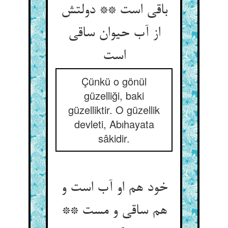
باقی است ** دولتش
از آب حیوان ساقی
است‏
Çünkü o gönül
güzelliği, baki
güzelliktir. O güzellik
devleti, Abıhayata
sâkidir.
خود هم او آب است و
هم ساقی و مست **