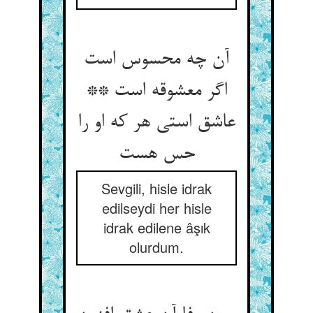
آن چه محسوس است
اگر معشوقه است **
عاشق استی هر که او را
حس هست‏
Sevgili, hisle idrak
edilseydi her hisle
idrak edilene âşık
olurdum.