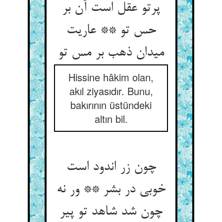
پرتو عقل است آن بر
حس تو ** عاریت
میدان ذهب بر مس تو
Hissine hâkim olan,
akıl ziyasıdır. Bunu,
bakırının üstündeki
altın bil.
چون زر اندود است
خوبی در بشر ** ور نه
چون شد شاهد تو پیر