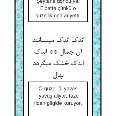
Şeytana döndü ya.
Elbette çünkü o
güzellik ona ariyetti.
اندک اندک می‏ستانند
آن جمال ** اندک
اندک خشک می‏گردد
نهال‏
O güzelliği yavaş
,yavaş alıyor, taze
fidan gitgide kuruyor.
,