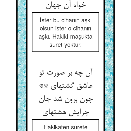
خواه آن جهان‏
İster bu cihanın aşkı
olsun ister o cihanın
aşkı. Hakikî maşukta
suret yoktur.
آن چه بر صورت تو
عاشق گشته‏ای **
چون برون شد جان
چرایش هشته‏ای‏
Hakikaten surete