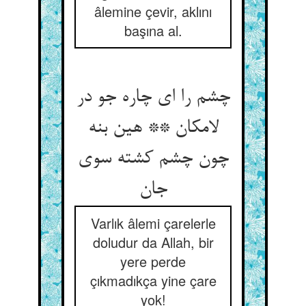
âlemine çevir, aklını
başına al.
چشم را ای چاره جو در
لامکان ** هین بنه
چون چشم کشته سوی
جان‏
Varlık âlemi çarelerle
doludur da Allah, bir
yere perde
çıkmadıkça yine çare
yok!