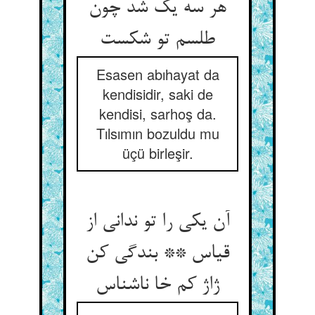
هر سه یک شد چون
طلسم تو شکست‏
Esasen abıhayat da
kendisidir, saki de
kendisi, sarhoş da.
Tılsımın bozuldu mu
üçü birleşir.
آن یکی را تو ندانی از
قیاس ** بندگی کن
ژاژ کم خا ناشناس‏