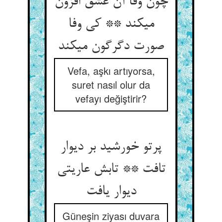
چون وفا آن عشق افزون
می‏کند ** کی وفا
صورت دگرگون می‏کند
Vefa, aşkı artıyorsa,
suret nasıl olur da
vefayı değiştirir?
پرتو خورشید بر دیوار
تافت ** تابش عاریتی
دیوار یافت‏
Güneşin ziyası duvara