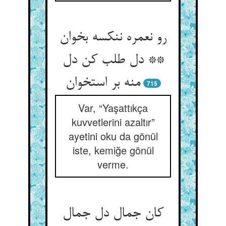
رو نعمره ننکسه بخوان
** دل طلب کن دل
منه بر استخوان‏
715
Var, “Yaşattıkça
kuvvetlerini azaltır”
ayetini oku da gönül
iste, kemiğe gönül
verme.
کان جمال دل جمال