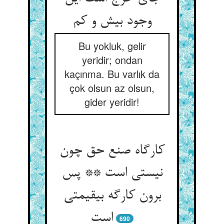
وجود بیش و کم‏
Bu yokluk, gelir
yeridir; ondan
kaçınma. Bu varlık da
çok olsun az olsun,
gider yeridir!
کارگاه صنع حق چون
نیستی است ** پس
برون کارگه بی‏قیمتی
است‏
690