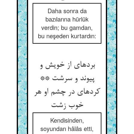
Daha sonra da
bazılarına hürlük
verdin; bu gamdan,
bu neşeden kurtardın:
برده‏ای از خویش و
پیوند و سرشت **
کرده‏ای در چشم او هر
خوب زشت‏
Kendisinden,
soyundan hâlâs etti,