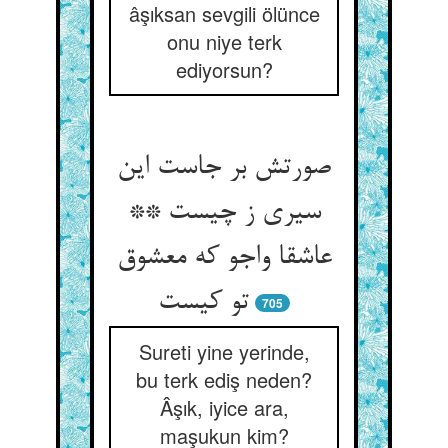
âşıksan sevgili ölünce
onu niye terk
ediyorsun?
صورتش بر جاست این
سیری ز چیست **
عاشقا واجو که معشوق
تو کیست‏
705
Sureti yine yerinde,
bu terk ediş neden?
Âşık, iyice ara,
maşukun kim?