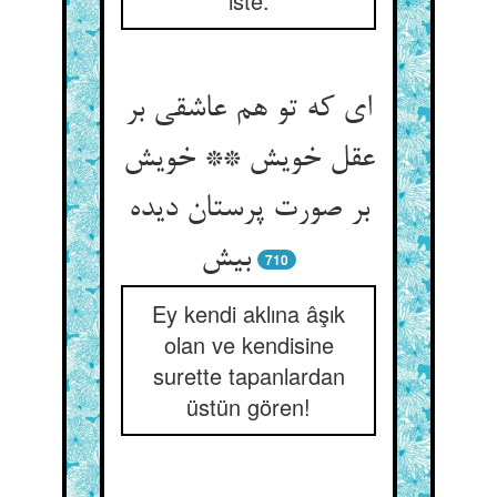
iste.
ای که تو هم عاشقی بر
عقل خویش ** خویش
بر صورت پرستان دیده
بیش‏
710
Ey kendi aklına âşık
olan ve kendisine
surette tapanlardan
üstün gören!