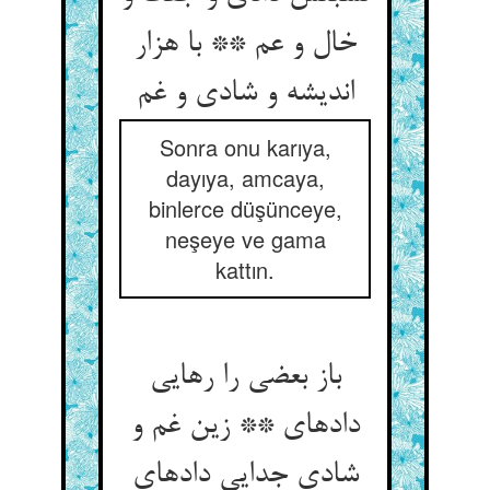
خال و عم ** با هزار
اندیشه و شادی و غم‏
Sonra onu karıya,
dayıya, amcaya,
binlerce düşünceye,
neşeye ve gama
kattın.
باز بعضی را رهایی
داده‏ای ** زین غم و
شادی جدایی داده‏ای‏