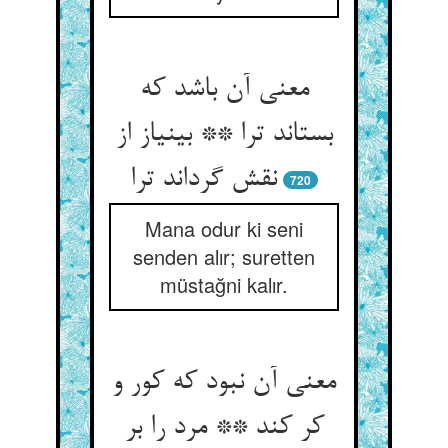
معنی آن باشد که
بستاند ترا ** بی‏نیاز از
نقش گرداند ترا
720
Mana odur ki seni
senden alır; suretten
müstağni kalır.
معنی آن نبود که کور و
کر کند ** مرد را بر