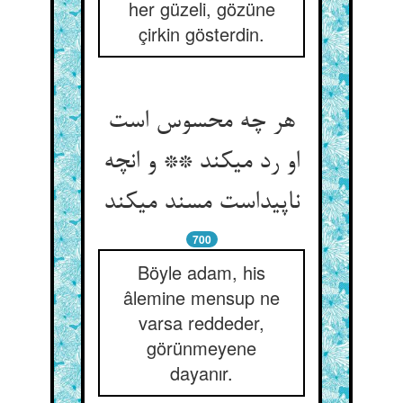
her güzeli, gözüne
çirkin gösterdin.
هر چه محسوس است
او رد می‏کند ** و انچه
ناپیداست مسند می‏کند
700
Böyle adam, his
âlemine mensup ne
varsa reddeder,
görünmeyene
dayanır.