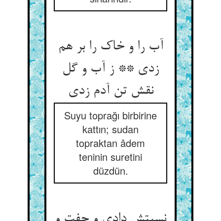
آب را و خاک را بر هم
زدی ** ز آب و گل
نقش تن آدم زدی‏
Suyu toprağı birbirine
kattın; sudan
topraktan âdem
teninin suretini
düzdün.
نسبتش دادی و جفت و