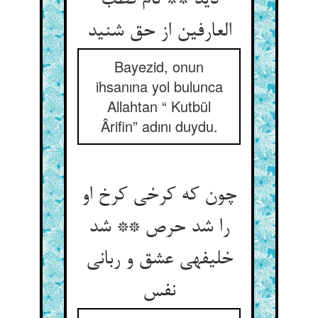
دید ** نام قطب
العارفین از حق شنید
Bayezid, onun
ihsanına yol bulunca
Allahtan “ Kutbül
Ârifin” adını duydu.
چون که کرخی کرخ او
را شد حرص ** شد
خلیفه‏ی عشق و ربانی
نفس‏