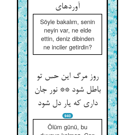
آورده‏ای‏
Söyle bakalım, senin
neyin var, ne elde
ettin, deniz dibinden
ne inciler getirdin?
روز مرگ این حس تو
باطل شود ** نور جان
داری که یار دل شود
940
Ölüm günü, bu