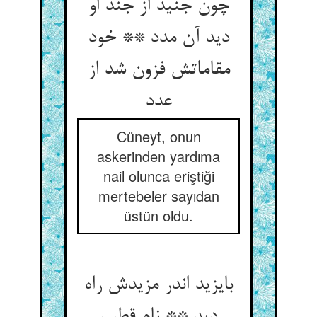
چون جنید از جند او
دید آن مدد ** خود
مقاماتش فزون شد از
عدد
Cüneyt, onun
askerinden yardıma
nail olunca eriştiği
mertebeler sayıdan
üstün oldu.
بایزید اندر مزیدش راه