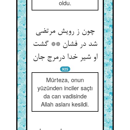
oldu.
چون ز رویش مرتضی
شد در فشان ** گشت
او شیر خدا درمرج جان‏
925
Mürteza, onun
yüzünden inciler saçtı
da can vadisinde
Allah aslanı kesildi.