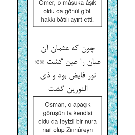
Ömer, o mâşuka âşık
oldu da gönül gibi,
hakkı bâtılı ayırt etti.
چون که عثمان آن
عیان را عین گشت **
نور فایض بود و ذی
النورین گشت‏
Osman, o apaçık
görüşün ta kendisi
oldu da feyizli bir nura
nail olup Zinnûreyn