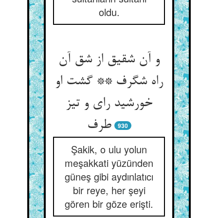
oldu.
و آن شقیق از شق آن
راه شگرف ** گشت او
خورشید رای و تیز
طرف‏
930
Şakik, o ulu yolun
meşakkati yüzünden
güneş gibi aydınlatıcı
bir reye, her şeyi
gören bir göze erişti.