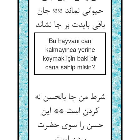
حیوانی نماند ** جان
باقی بایدت بر جا نشاند
Bu hayvani can
kalmayınca yerine
koymak için baki bir
cana sahip misin?
شرط من جا بالحسن نه
کردن است ** این
حسن را سوی حضرت
بردن است‏