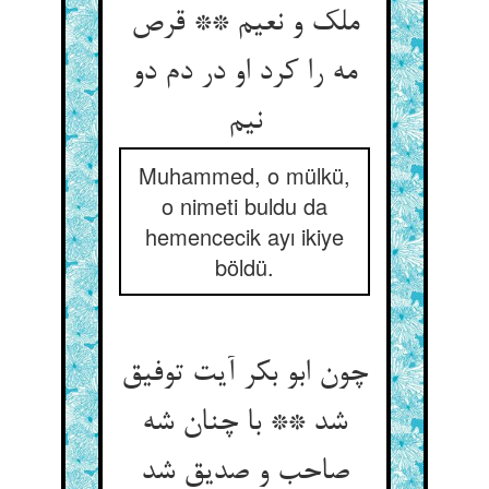
ملک و نعیم ** قرص
مه را کرد او در دم دو
نیم‏
Muhammed, o mülkü,
o nimeti buldu da
hemencecik ayı ikiye
böldü.
چون ابو بکر آیت توفیق
شد ** با چنان شه
صاحب و صدیق شد