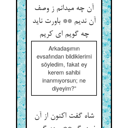
آن چه می‏دانم ز وصف
آن ندیم ** باورت ناید
چه گویم ای کریم‏
Arkadaşımın
evsafından bildiklerimi
söyledim, fakat ey
kerem sahibi
inanmıyorsun; ne
diyeyim?”
شاه گفت اکنون از آن