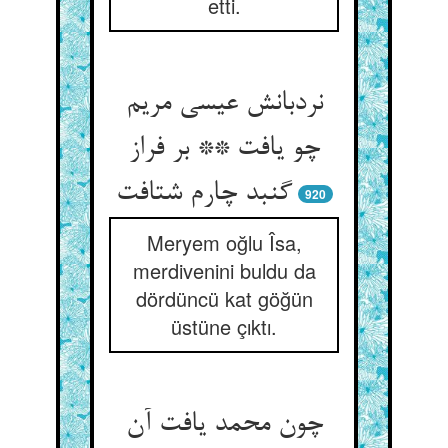
etti.
نردبانش عیسی مریم
چو یافت ** بر فراز
گنبد چارم شتافت‏
920
Meryem oğlu Îsa,
merdivenini buldu da
dördüncü kat göğün
üstüne çıktı.
چون محمد یافت آن