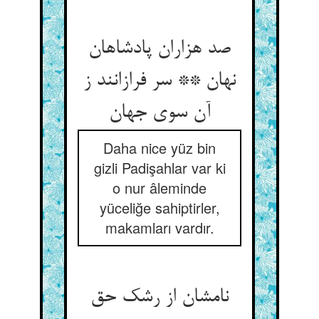
صد هزاران پادشاهان
نهان ** سر فرازانند ز
آن سوی جهان‏
Daha nice yüz bin
gizli Padişahlar var ki
o nur âleminde
yüceliğe sahiptirler,
makamları vardır.
نامشان از رشک حق