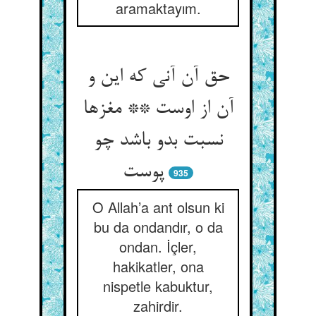
aramaktayım.
حق آن آنی که این و
آن از اوست ** مغزها
نسبت بدو باشد چو
پوست‏
935
O Allah’a ant olsun ki
bu da ondandır, o da
ondan. İçler,
hakikatler, ona
nispetle kabuktur,
zahirdir.