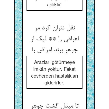
anlıktır.
نقل نتوان کرد مر
اعراض را ** لیک از
جوهر برند امراض را
Arazları götürmeye
imkân yoktur. Fakat
cevherden hastalıkları
giderirler.
تا مبدل گشت جوهر