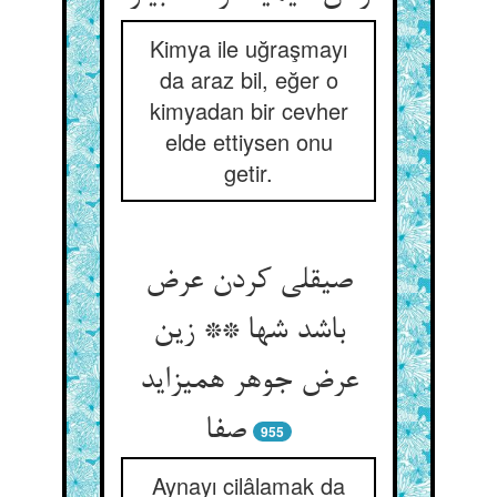
Kimya ile uğraşmayı
da araz bil, eğer o
kimyadan bir cevher
elde ettiysen onu
getir.
صیقلی کردن عرض
باشد شها ** زین
عرض جوهر همی‏زاید
صفا
955
Aynayı cilâlamak da