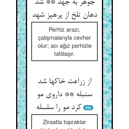
جوهر به جهد ** شد
دهان تلخ از پرهیز شهد
Perhiz arazı,
çalışmalarıyla cevher
olur; acı ağız perhizle
tatlılaşır.
از زراعت خاکها شد
سنبله ** داروی مو
کرد مو را سلسله‏
950
Ziraatla topraklar