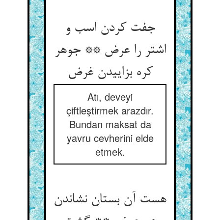
جفت کردن اسب و
اشتر را عرض ** جوهر
کره بزاییدن غرض‏
Atı, deveyi
çiftleştirmek arazdır.
Bundan maksat da
yavru cevherini elde
etmek.
هست آن بستان نشاندن