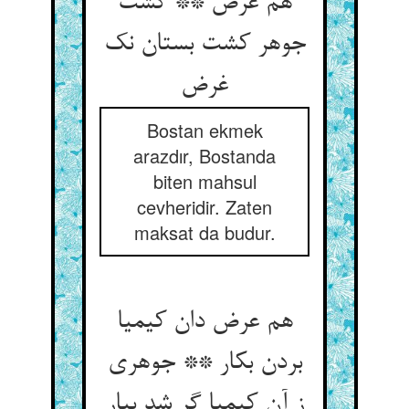
هم عرض ** گشت
جوهر کشت بستان نک
غرض‏
Bostan ekmek
arazdır, Bostanda
biten mahsul
cevheridir. Zaten
maksat da budur.
هم عرض دان کیمیا
بردن بکار ** جوهری
ز آن کیمیا گر شد بیار