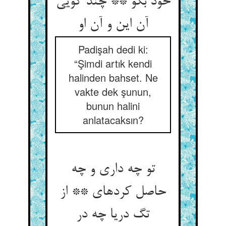
خود بگو ** چند گویی
آن این و آن او
Padişah dedi ki:
“Şimdi artık kendi
halinden bahset. Ne
vakte dek şunun,
bunun halini
anlatacaksın?
تو چه داری و چه
حاصل کرده‏ای ** از
تگ دریا چه در