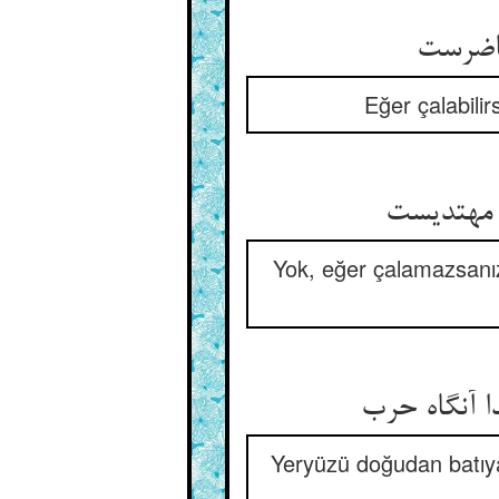
حاضرست
Eğer çalabilirs
و مهتدیست
Yok, eğer çalamazsanız
 آنگاه حرب
Yeryüzü doğudan batıya