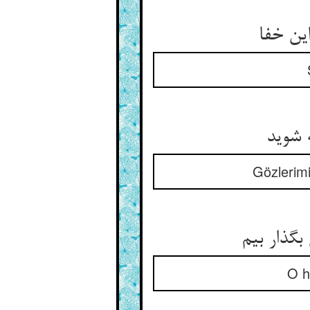
این خفا
 شوید
Gözlerimi
گذار بیم
O h