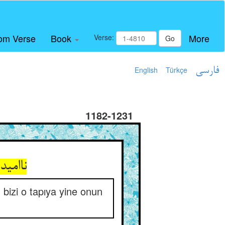
om Verse
Book
More
Verse:
Go
English
Türkçe
فارسی
1182-1231
ناامید
, bizi o tapıya yine onun