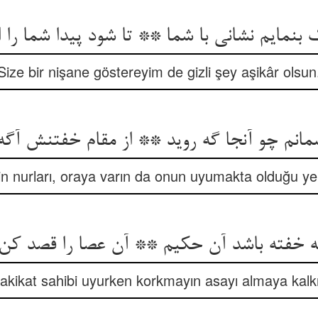
 بنمایم نشانی با شما ** تا شود پیدا شما را 
Size bir nişane göstereyim de gizli şey aşikâr olsun
مانم چو آنجا گه روید ** از مقام خفتنش آگه
n nurları, oraya varın da onun uyumakta olduğu yer
ه خفته باشد آن حکیم ** آن عصا را قصد کن ب
akikat sahibi uyurken korkmayın asayı almaya kalkı