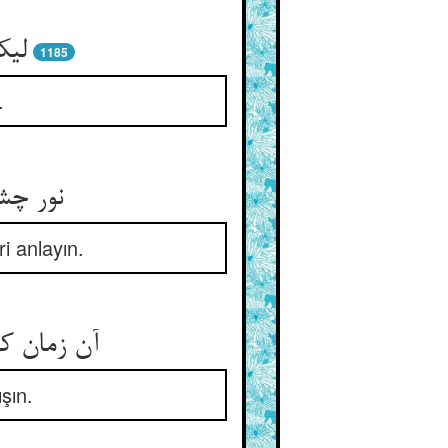
لیک
1185
.
نور چش
i anlayın.
آن زمان ک
şın.