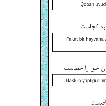
Çoban uyudu
 ره کجاست
Fakat bir hayvana 
آن حق را خطاست
Hakk’ın yaptığı sihi
افعست