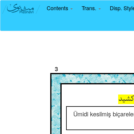
Contents
Trans.
Disp. Sty
3
 کشید
Ümidi kesilmiş biçareler