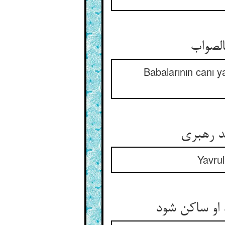
الصواب
Babalarının canı y
د رهبری
Yavrul
و ساکن شود