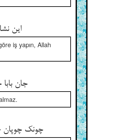
این نشا
öre iş yapın, Allah
جان بابا
kalmaz.
چونک چوپان 