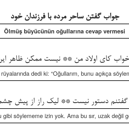
جواب گفتن ساحر مرده با فرزندان خود
Ölmüş büyücünün oğullarına cevap vermesi
خواب کای اولاد من ** نیست ممکن ظاهر این 
a rüyalarında dedi ki: “Oğullarım, bunu açıkça söyl
گفتنم دستور نیست ** لیک راز از پیش چشم
u gibi söylememe izin yok. Ama bu sır, uzak değil