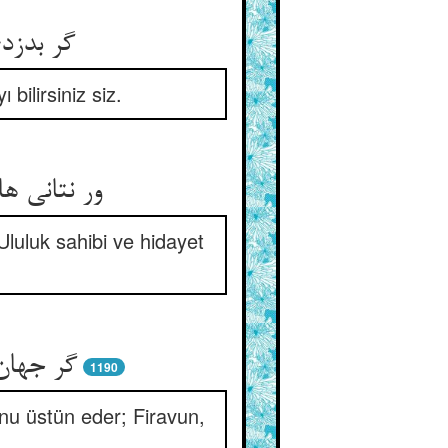
گر بدزد
 bilirsiniz siz.
ور نتانی ه
luluk sahibi ve hidayet
گر جهان
1190
nu üstün eder; Firavun,