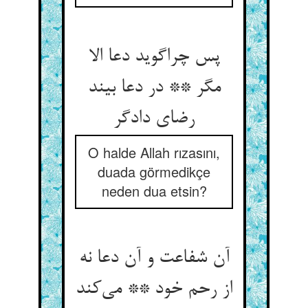
پس چراگوید دعا الا
مگر ** در دعا بیند
رضای دادگر
O halde Allah rızasını,
duada görmedikçe
neden dua etsin?
آن شفاعت و آن دعا نه
از رحم خود ** می‌کند