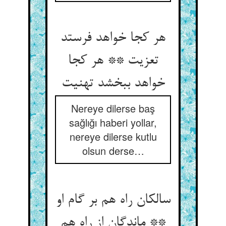
هر کجا خواهد فرستد
تعزیت ** هر کجا
خواهد ببخشد تهنیت
Nereye dilerse baş
sağlığı haberi yollar,
nereye dilerse kutlu
olsun derse…
سالکان راه هم بر گام او
** ماندگان از راه هم