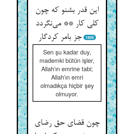
این قدر بشنو که چون
کلی کار ** می‌نگردد
جز بامر کردگار
1905
Sen şu kadar duy,
mademki bütün işler,
Allah’ın emrine tabi;
Allah’ın emri
olmadıkça hiçbir şey
olmuyor.
چون قضای حق رضای