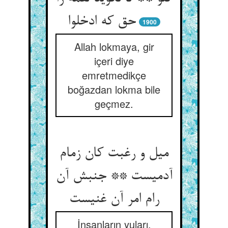
حق که ادخلوا
1900
Allah lokmaya, gir
içeri diye
emretmedikçe
boğazdan lokma bile
geçmez.
میل و رغبت کان زمام
آدمیست ** جنبش آن
رام امر آن غنیست
İnsanların yuları,