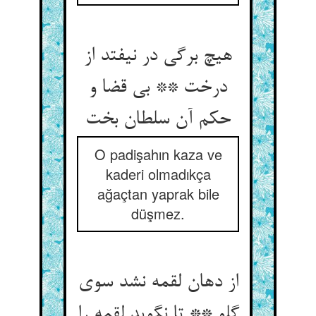
هیچ برگی در نیفتد از
درخت ** بی قضا و
حکم آن سلطان بخت
O padişahın kaza ve
kaderi olmadıkça
ağaçtan yaprak bile
düşmez.
از دهان لقمه نشد سوی
گلو ** تا نگوید لقمه را