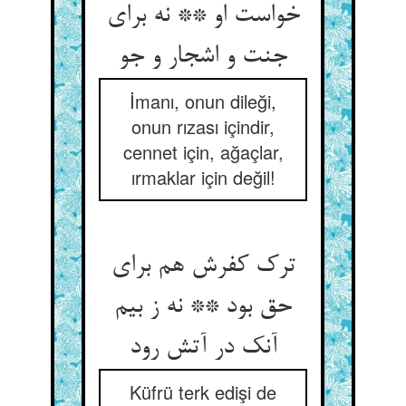
خواست او ** نه برای
جنت و اشجار و جو
İmanı, onun dileği,
onun rızası içindir,
cennet için, ağaçlar,
ırmaklar için değil!
ترک کفرش هم برای
حق بود ** نه ز بیم
آنک در آتش رود
Küfrü terk edişi de