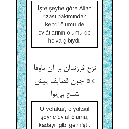
İşte şeyhe göre Allah
rızası bakımından
kendi ölümü de
evlâtlarının ölümü de
helva gibiydi.
نزع فرزندان بر آن باوفا
** چون قطایف پیش
شیخ بی‌نوا
O vefakâr, o yoksul
şeyhe evlât ölümü,
kadayıf gibi gelmişti.