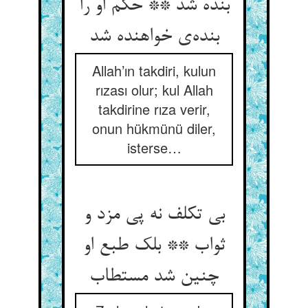
بنده شد ** حکم او را
بنده‌ی خواهنده شد
Allah’ın takdiri, kulun
rızası olur; kul Allah
takdirine rıza verir,
onun hükmünü diler,
isterse…
بی تکلف نه پی مزد و
ثواب ** بلک طبع او
چنین شد مستطاب