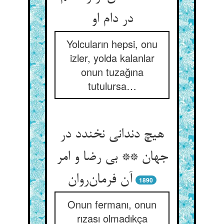
در دام او
Yolcuların hepsi, onu
izler, yolda kalanlar
onun tuzağına
tutulursa…
هیچ دندانی نخندد در
جهان ** بی رضا و امر
آن فرمان‌روان
1890
Onun fermanı, onun
rızası olmadıkça