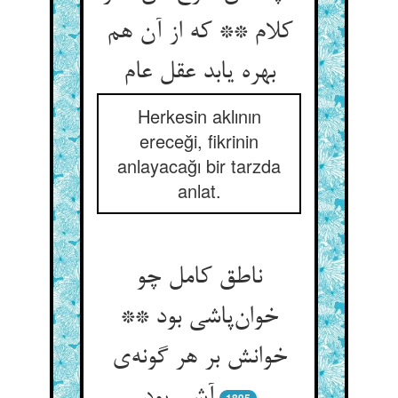
کلام ** که از آن هم
بهره یابد عقل عام
Herkesin aklının
ereceği, fikrinin
anlayacağı bir tarzda
anlat.
ناطق کامل چو
خوان‌پاشی بود **
خوانش بر هر گونه‌ی