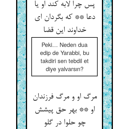
پس چرا لابه کند او یا
دعا ** که بگردان ای
خداوند این قضا
Peki… Neden dua
edip de Yarabbi, bu
takdiri sen tebdil et
diye yalvarsın?
مرگ او و مرگ فرزندان
او ** بهر حق پیشش
چو حلوا در گلو