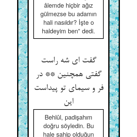
âlemde hiçbir ağız
gülmezse bu adamın
hali nasıldır? İşte o
haldeyim ben” dedi.
گفت ای شه راست
گفتی همچنین ** در
فر و سیمای تو پیداست
این
Behlûl, padişahım
doğru söyledin. Bu
hale sahip olduğun