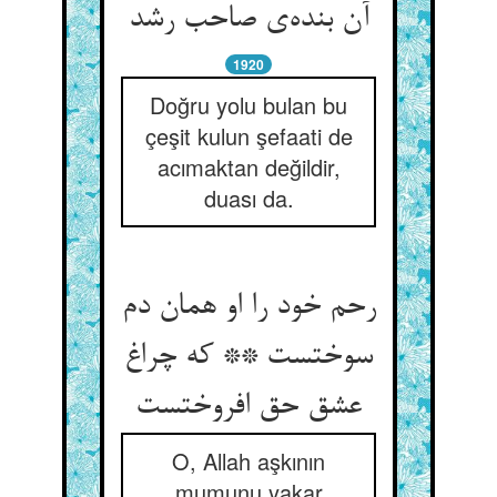
آن بنده‌ی صاحب رشد
1920
Doğru yolu bulan bu
çeşit kulun şefaati de
acımaktan değildir,
duası da.
رحم خود را او همان دم
سوختست ** که چراغ
عشق حق افروختست
O, Allah aşkının
mumunu yakar