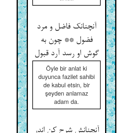
آنچنانک فاضل و مرد
فضول ** چون به
گوش او رسد آرد قبول
Öyle bir anlat ki
duyunca fazilet sahibi
de kabul etsin, bir
şeyden anlamaz
adam da.
آنچنانش شرح کن اندر