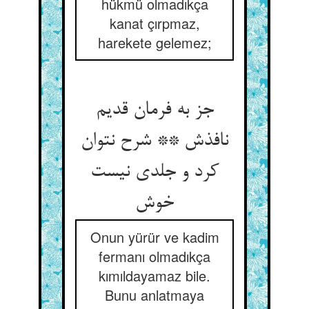
hükmü olmadıkça
kanat çırpmaz,
harekete gelemez;
جز به فرمان قدیم
نافذش ** شرح نتوان
کرد و جلدی نیست
خوش
Onun yürür ve kadim
fermanı olmadıkça
kımıldayamaz bile.
Bunu anlatmaya