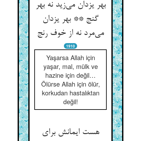
بهر یزدان می‌زید نه بهر
گنج ** بهر یزدان
می‌مرد نه از خوف رنج
1910
Yaşarsa Allah için
yaşar, mal, mülk ve
hazine için değil…
Ölürse Allah için ölür,
korkudan hastalıktan
değil!
هست ایمانش برای