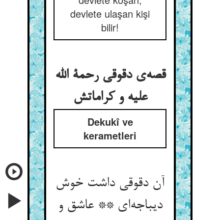
devlete ulaşan kişi
bilir!
قصه‌ی دقوقی رحمة الله
علیه و کراماتش
Dekukî ve
kerametleri
آن دقوقی داشت خوش
دیباجه‌ای ** عاشق و