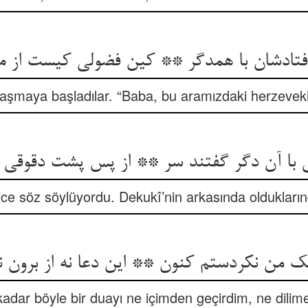
تادشان با همدگر ** کین فضولی کیست از ما
sıldaşmaya başladılar. “Baba, bu aramızdaki herzeveki
 با آن دگر گفتند سر ** از پس پشت دقوقی 
lice söz söylüyordu. Dekukî’nin arkasında olduklar
 من نکردستم کنون ** این دعا نه از برون نه
kadar böyle bir duayı ne içimden geçirdim, ne dili