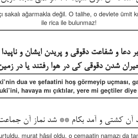
açı sakalı ağarmakla değil. O talihe, o devlete ümit k
ile rica ile bulunmaz!
ر دعا و شفاعت دقوقی و پریدن ایشان و ناپیدا
یران شدن دقوقی کی در هوا رفتند یا در زمین
î’nin dua ve şefaatini hoş görmeyip uçması, ga
kî’ini, havaya mı çıktılar, yere mi geçtiler diye
آن کشتی و آمد بکام ** شد نماز آن جماعت
rtuldu, murat hâsıl oldu, o cemaatin namazı da t