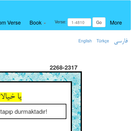
om Verse
Book
More
Verse:
Go
English
Türkçe
فارسی
2268-2317
یا خیال
 tapıp durmaktadır!