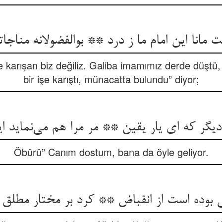
 مانا این امام ما ز درد ** بوالفضولانه مناجا
işe karışan biz değiliz. Galiba imamımız derde düştü
bir işe karıştı, münacatta bulundu” diyor;
یگر که ای یار یقین ** مر مرا هم می‌نماید ا
Öbürü” Canım dostum, bana da öyle geliyor.
ی بوده است از انقباض ** کرد بر مختار مطلق 