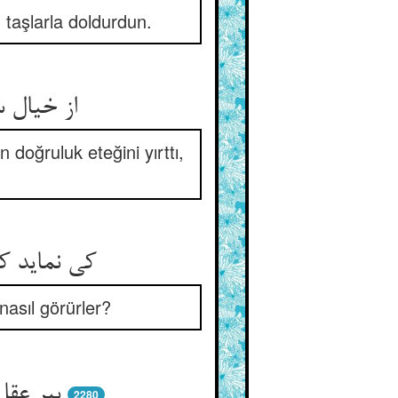
n taşlarla doldurdun.
از خیال 
doğruluk eteğini yırttı,
کی نماید ک
nasıl görürler?
پیر عقل
2280