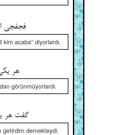
فجفجی اف
l kim acaba” diyorlardı.
هر یکی
ından görünmüyorlardı.
گفت هر یک
me getirdim demekteydi.