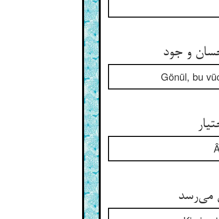
حسان و جود
Gönül, bu vüc
تیار
Â
 می‌رسد