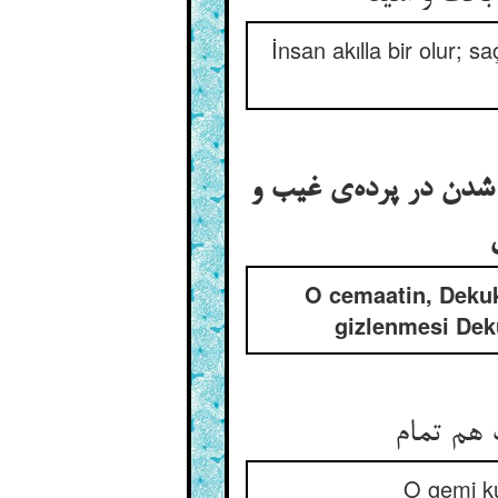
İnsan akılla bir olur; s
 شدن در پرده‌ی غیب و
O cemaatin, Dekuk
gizlenmesi Deku
 هم تمام
O gemi ku