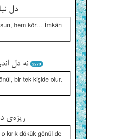
دل نبا
 olsun, hem kör… İmkân
نه دل اند
2270
nül, bir tek kişide olur.
ریزه‌ی د
a o kırık dökük gönül de