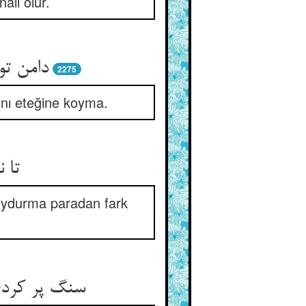
ail olur.
دامن تو
2275
ını eteğine koyma.
تا 
ı uydurma paradan fark
سنگ پر کردی