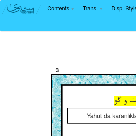
Contents
Trans.
Disp. Sty
3
ت و گو
Yahut da karanlıkl