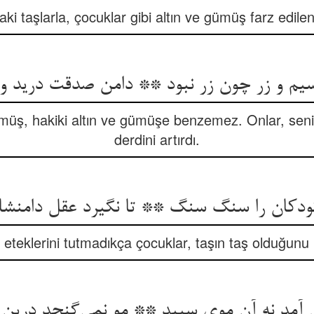
ki taşlarla, çocuklar gibi altın ve gümüş farz edile
سیم و زر چون زر نبود ** دامن صدقت درید و 
ümüş, hakiki altın ve gümüşe benzemez. Onlar, senin 
derdini artırdı.
ودکان را سنگ سنگ ** تا نگیرد عقل دامنش
da eteklerini tutmadıkça çocuklar, taşın taş olduğunu 
 آمد نه آن موی سپید ** مو نمی‌گنجد درین 