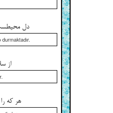
دل محیطست ا
p durmaktadır.
از سل
r.
هر که را