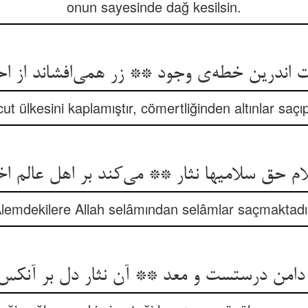
onun sayesinde dağ kesilsin.
ندرین خطه‌ی وجود ** زر همی‌افشاند از ا
ut ülkesini kaplamıştır, cömertliğinden altınlar saçı
ام حق سلامیها نثار ** می‌کند بر اهل عالم اخ
lemdekilere Allah selâmından selâmlar saçmaktadı
 دامن درستست و معد ** آن نثار دل بر آنکس