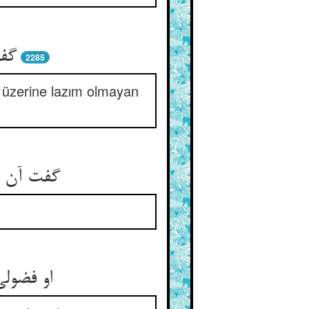
گفت
2285
, üzerine lazım olmayan
گفت آن د
او فضول