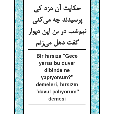
حکایت آن دزد کی
پرسیدند چه می‌کنی
نیم‌شب در بن این دیوار
گفت دهل می‌زنم
Bir hırsıza "Gece
yarısı bu duvar
dibinde ne
yapıyorsun?"
demeleri, hırsızın
"davul çalıyorum"
demesi