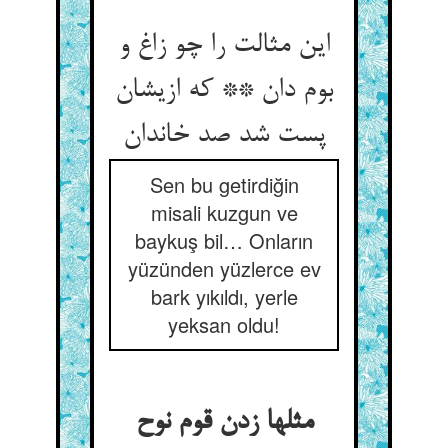
این مثالت را چو زاغ و
بوم دان ** که ازیشان
پست شد صد خاندان
Sen bu getirdiğin
misali kuzgun ve
baykuş bil… Onların
yüzünden yüzlerce ev
bark yıkıldı, yerle
yeksan oldu!
مثلها زدن قوم نوح