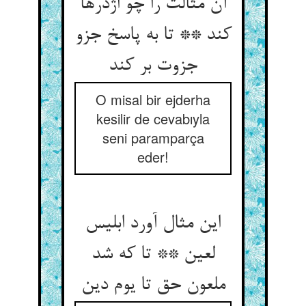
آن مثالت را چو اژدرها
کند ** تا به پاسخ جزو
جزوت بر کند
O misal bir ejderha
kesilir de cevabıyla
seni paramparça
eder!
این مثال آورد ابلیس
لعین ** تا که شد
ملعون حق تا یوم دین