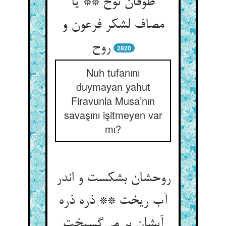
طوفان نوح ** یا
مصاف لشکر فرعون و
روح
2820
Nuh tufanını
duymayan yahut
Firavunla Musa’nın
savaşını işitmeyen var
mı?
روحشان بشکست و اندر
آب ریخت ** ذره ذره
آبشان بر می‌گسیخت