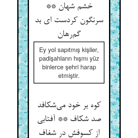
خشم شهان **
سرنگون کردست ای بد
گم‌رهان
Ey yol sapıtmış kişiler,
padişahların hışmı yüz
binlerce şehri harap
etmiştir.
کوه بر خود می‌شکافد
صد شکاف ** آفتابی
از کسوفش در شغاف