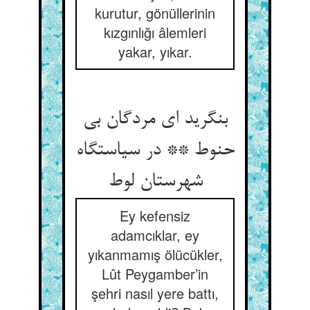
kurutur, gönüllerinin
kızgınlığı âlemleri
yakar, yıkar.
بنگرید ای مردگان بی
حنوط ** در سیاستگاه
شهرستان لوط
Ey kefensiz
adamcıklar, ey
yıkanmamış ölücükler,
Lût Peygamber’in
şehri nasıl yere battı,