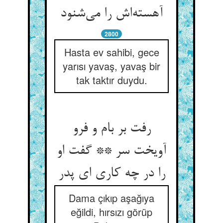
آهسته‌اش را می‌شنود
2800
Hasta ev sahibi, gece
yarısı yavaş, yavaş bir
tak taktır duydu.
رفت بر بام و فرو
آویخت سر ** گفت او
را در چه کاری ای پدر
Dama çıkıp aşağıya
eğildi, hırsızı görüp