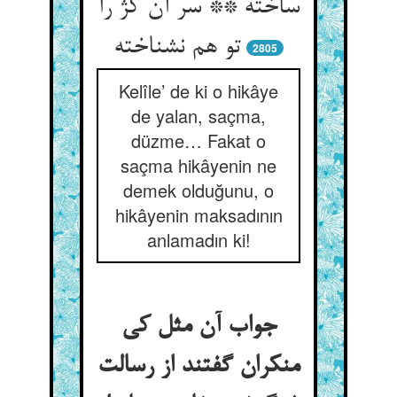
ساخته ** سر آن کژ را
تو هم نشناخته
2805
Kelîle’ de ki o hikâye
de yalan, saçma,
düzme… Fakat o
saçma hikâyenin ne
demek olduğunu, o
hikâyenin maksadının
anlamadın ki!
جواب آن مثل کی
منکران گفتند از رسالت