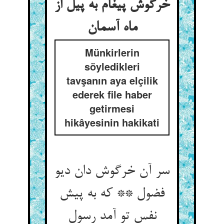
خرگوش پیغام به پیل از
ماه آسمان
Münkirlerin
söyledikleri
tavşanın aya elçilik
ederek file haber
getirmesi
hikâyesinin hakikati
سر آن خرگوش دان دیو
فضول ** که به پیش
نفس تو آمد رسول