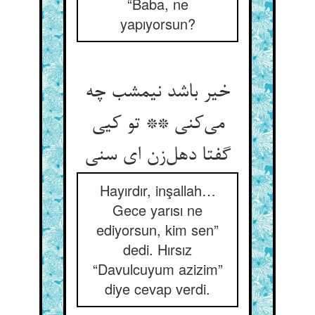
“Baba, ne
yapıyorsun?
خیر باشد نیمشب چه
می‌کنی ** تو کیی
گفتا دهل‌زن ای سنی
Hayırdır, inşallah…
Gece yarısı ne
ediyorsun, kim sen”
dedi. Hırsız
“Davulcuyum azizim”
diye cevap verdi.