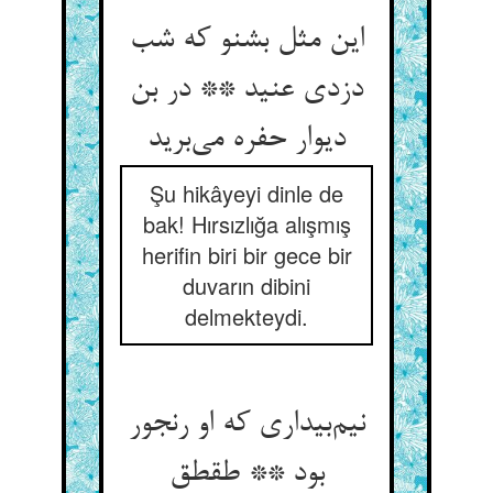
این مثل بشنو که شب
دزدی عنید ** در بن
دیوار حفره می‌برید
Şu hikâyeyi dinle de
bak! Hırsızlığa alışmış
herifin biri bir gece bir
duvarın dibini
delmekteydi.
نیم‌بیداری که او رنجور
بود ** طقطق