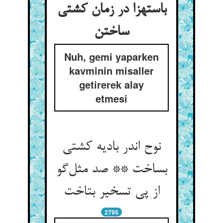
باستهزا در زمان کشتی
ساختن
Nuh, gemi yaparken
kavminin misaller
getirerek alay
etmesi
نوح اندر بادیه کشتی
بساخت ** صد مثل‌گو
از پی تسخیر بتاخت
2795