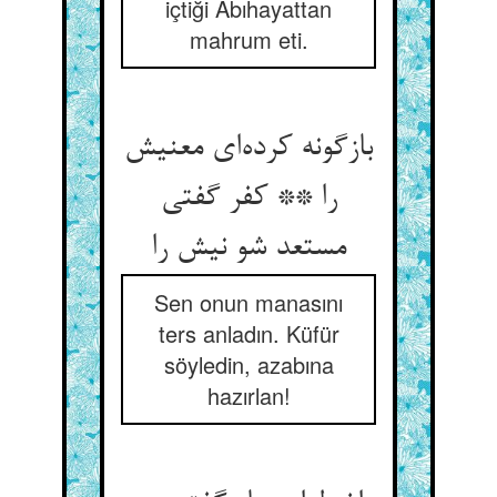
içtiği Âbıhayattan
mahrum eti.
بازگونه کرده‌ای معنیش
را ** کفر گفتی
مستعد شو نیش را
Sen onun manasını
ters anladın. Küfür
söyledin, azabına
hazırlan!