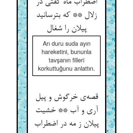
اضطراب ماه گفتی در
زلال ** که بترسانید
پیلان را شغال
Arı duru suda ayın
hareketini, bununla
tavşanın filleri
korkuttuğunu anlattın.
قصه‌ی خرگوش و پیل
آری و آب ** خشیت
پیلان ز مه در اضطراب