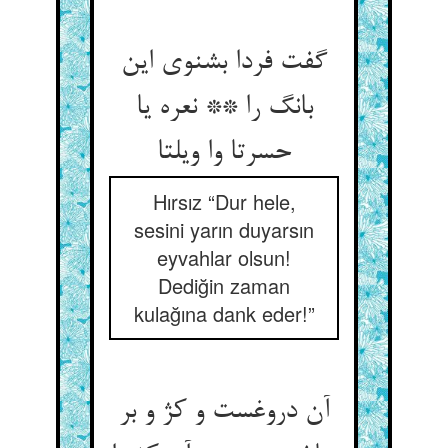
گفت فردا بشنوی این
بانگ را ** نعره یا
حسرتا وا ویلتا
Hırsız “Dur hele,
sesini yarın duyarsın
eyvahlar olsun!
Dediğin zaman
kulağına dank eder!”
آن دروغست و کژ و بر