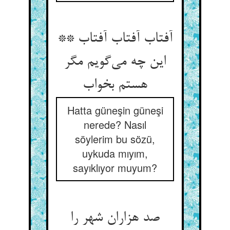
آفتاب آفتاب آفتاب **
این چه می‌گویم مگر
هستم بخواب
Hatta güneşin güneşi
nerede? Nasıl
söylerim bu sözü,
uykuda mıyım,
sayıklıyor muyum?
صد هزاران شهر را