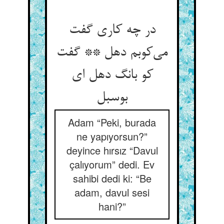
در چه کاری گفت
می‌کوبم دهل ** گفت
کو بانگ دهل ای
بوسبل
Adam “Peki, burada
ne yapıyorsun?”
deyince hırsız “Davul
çalıyorum” dedi. Ev
sahibi dedi ki: “Be
adam, davul sesi
hani?”