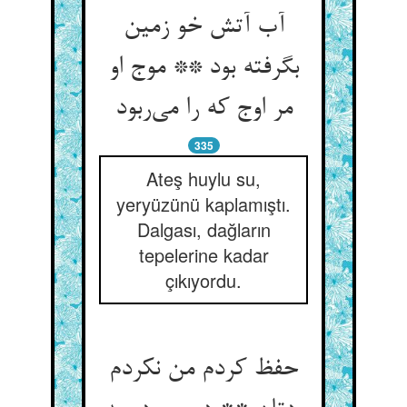
آب آتش خو زمین
بگرفته بود ** موج او
مر اوج که را می‌ربود
335
Ateş huylu su,
yeryüzünü kaplamıştı.
Dalgası, dağların
tepelerine kadar
çıkıyordu.
حفظ کردم من نکردم