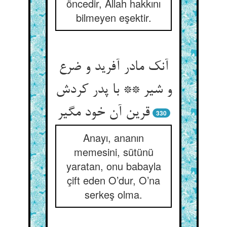
öncedir, Allah hakkını
bilmeyen eşektir.
آنک مادر آفرید و ضرع
و شیر ** با پدر کردش
قرین آن خود مگیر
330
Anayı, ananın
memesini, sütünü
yaratan, onu babayla
çift eden O’dur, O’na
serkeş olma.