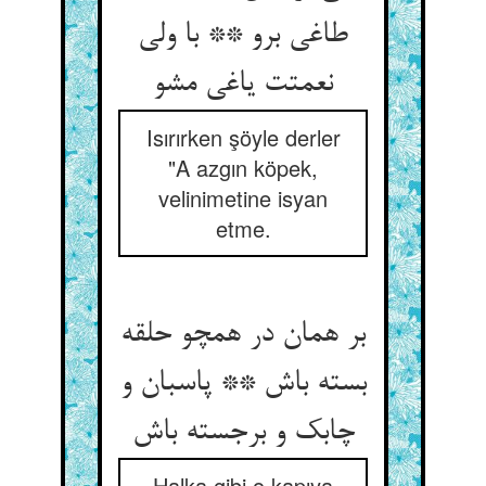
طاغی برو ** با ولی
نعمتت یاغی مشو
Isırırken şöyle derler
"A azgın köpek,
velinimetine isyan
etme.
بر همان در همچو حلقه
بسته باش ** پاسبان و
چابک و برجسته باش
Halka gibi o kapıya