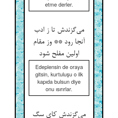
etme derler.
می‌گزندش تا ز ادب
آنجا رود ** وز مقام
اولین مفلح شود
Edeplensin de oraya
gitsin, kurtuluşu o ilk
kapıda bulsun diye
onu ısırırlar.
می‌گزندش کای سگ