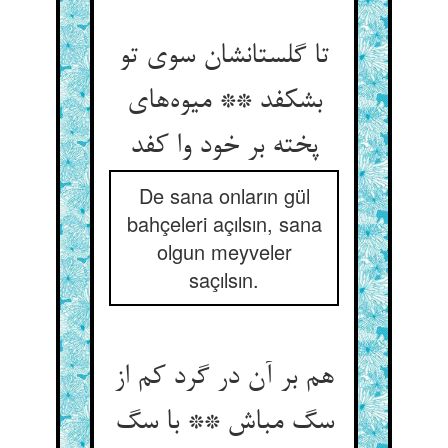
تا گلستانشان سوی تو
بشکفد ** میوه‌های
پخته بر خود وا کفد
De sana onların gül
bahçeleri açılsın, sana
olgun meyveler
saçılsın.
هم بر آن در گرد کم از
سگ مباش ** با سگ