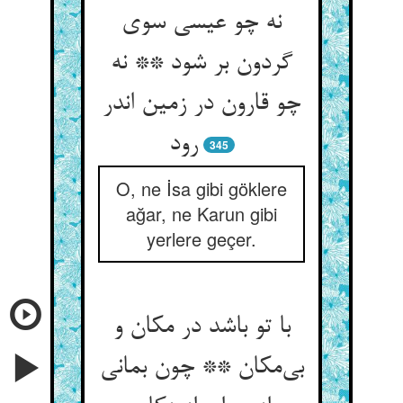
نه چو عیسی سوی
گردون بر شود ** نه
چو قارون در زمین اندر
رود
345
O, ne İsa gibi göklere
ağar, ne Karun gibi
yerlere geçer.
با تو باشد در مکان و
بی‌مکان ** چون بمانی