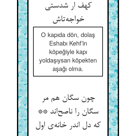
کهف ار شدستی
خواجه‌تاش
O kapıda dön, dolaş
Eshabı Kehf’in
köpeğiyle kapı
yoldaşıysan köpekten
aşağı olma.
چون سگان هم مر
سگان را ناصح‌اند **
که دل اندر خانه‌ی اول