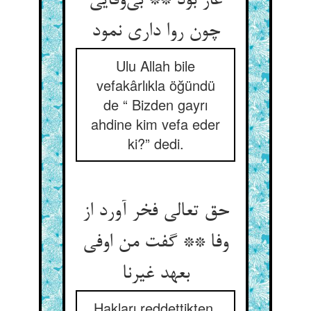
عار بود ** بی‌وفایی
چون روا داری نمود
Ulu Allah bile
vefakârlıkla öğündü
de “ Bizden gayrı
ahdine kim vefa eder
ki?” dedi.
حق تعالی فخر آورد از
وفا ** گفت من اوفی
بعهد غیرنا
Hakları reddettikten,