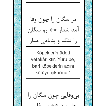
مر سگان را چون وفا
آمد شعار ** رو سگان
را ننگ و بدنامی میار
Köpeklerin âdeti
vefakârlıktır. Yürü be,
bari köpeklerin adını
kötüye çıkarma."
بی‌وفایی چون سگان را