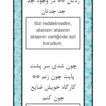
ردتان ** در وجود جد
جد جدتان
Sizi reddetmedim,
atanızın atasının
atasının varlığında sizi
korudum.
چون شدی سر پشت
پایت چون زنم **
کارگاه خویش ضایع
چون کنم