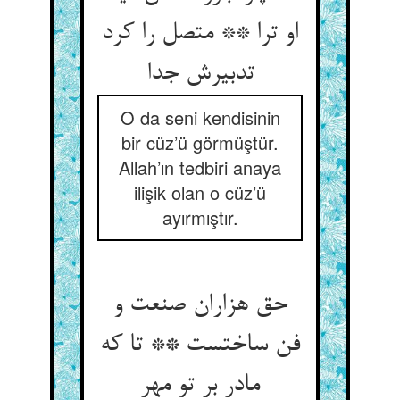
او ترا ** متصل را کرد
تدبیرش جدا
O da seni kendisinin
bir cüz’ü görmüştür.
Allah’ın tedbiri anaya
ilişik olan o cüz’ü
ayırmıştır.
حق هزاران صنعت و
فن ساختست ** تا که
مادر بر تو مهر