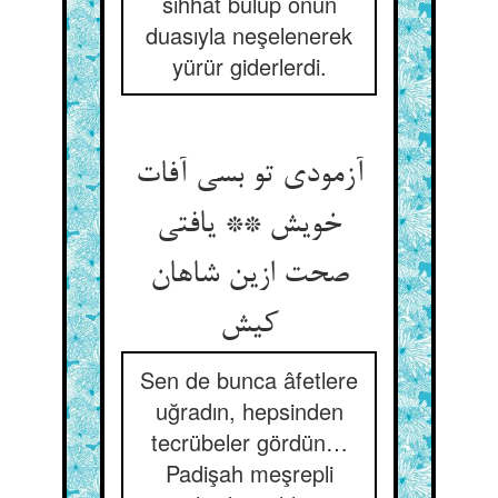
sıhhat bulup onun
duasıyla neşelenerek
yürür giderlerdi.
آزمودی تو بسی آفات
خویش ** یافتی
صحت ازین شاهان
کیش
Sen de bunca âfetlere
uğradın, hepsinden
tecrübeler gördün…
Padişah meşrepli