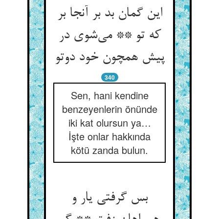
این گمان بد بر آنجا بر
که تو ** می‌شوی در
پیش همچون خود دوتو
340
Sen, hani kendine
benzeyenlerin önünde
iki kat olursun ya…
İşte onlar hakkında
kötü zanda bulun.
بس گرفتی یار و