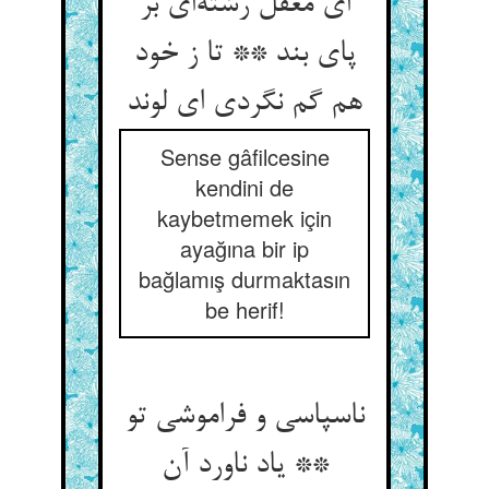
ای مغفل رشته‌ای بر
پای بند ** تا ز خود
هم گم نگردی ای لوند
Sense gâfilcesine
kendini de
kaybetmemek için
ayağına bir ip
bağlamış durmaktasın
be herif!
ناسپاسی و فراموشی تو
** یاد ناورد آن