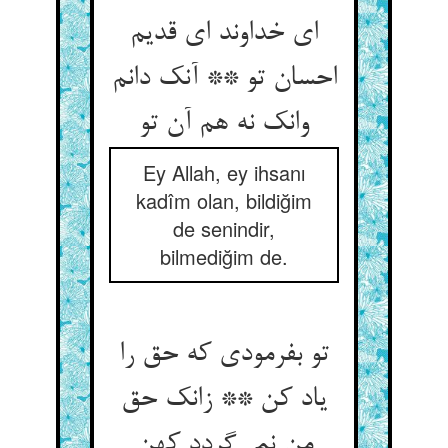
ای خداوند ای قدیم
احسان تو ** آنک دانم
وانک نه هم آن تو
Ey Allah, ey ihsanı
kadîm olan, bildiğim
de senindir,
bilmediğim de.
تو بفرمودی که حق را
یاد کن ** زانک حق
من نمی‌گردد کهن