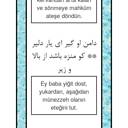
ve sönmeye mahkûm
ateşe döndün.
دامن او گیر ای یار دلیر
** کو منزه باشد از بالا
و زیر
Ey baba yiğit dost,
yukardan, aşağıdan
münezzeh olanın
eteğini tut.