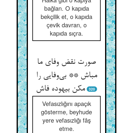
bağlan. O kapıda
bekçilik et, o kapıda
çevik davran, o
kapıda sıçra.
صورت نقض وفای ما
مباش ** بی‌وفایی را
مکن بیهوده فاش
320
Vefasızlığını apaçık
gösterme, beyhude
yere vefasızlığı fâş
etme.