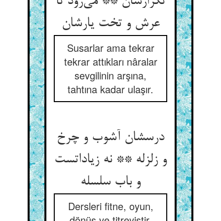
تکرارشان ** می‌رود تا
عرش و تخت یارشان
Susarlar ama tekrar
tekrar attıkları nâralar
sevgilinin arşına,
tahtına kadar ulaşır.
درسشان آشوب و چرخ
و زلزله ** نه زیاداتست
و باب سلسله
Dersleri fitne, oyun,
dönüş ve titreyiştir.