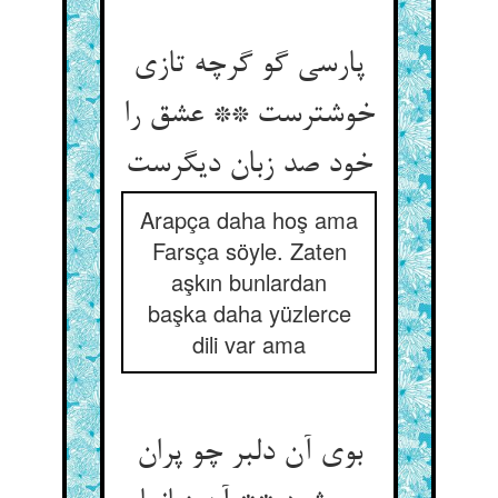
پارسی گو گرچه تازی
خوشترست ** عشق را
خود صد زبان دیگرست
Arapça daha hoş ama
Farsça söyle. Zaten
aşkın bunlardan
başka daha yüzlerce
dili var ama
بوی آن دلبر چو پران