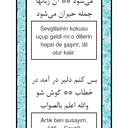
می‌شود ** آن زبانها
جمله حیران می‌شود
Sevgilisinin kokusu
uçup geldi mi o dillerin
hepsi de şaşırır, lâl
olur kalır.
بس کنم دلبر در آمد در
خطاب ** گوش شو
والله اعلم بالصواب
Artık ben susayım,
kâfi… Sevgili