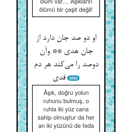
ölüm var… Âşıkların
ölümü bir çeşit değil!
او دو صد جان دارد از
جان هدی ** وآن
دوصد را می‌کند هر دم
فدی
3835
Âşık, doğru yolun
ruhunu bulmuş, o
ruhla iki yüz cana
sahip olmuştur da her
an iki yüzünü de feda