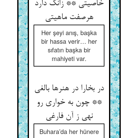
خاصیتی ** زانک دارد
هرصفت ماهیتی
Her şeyi anış, başka
bir hassa verir… her
sıfatın başka bir
mahiyeti var.
در بخارا در هنرها بالغى
** چون به خوارى رو
نهى ز آن فارغى
Buhara’da her hünere