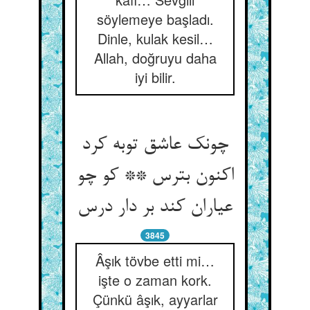
söylemeye başladı.
Dinle, kulak kesil…
Allah, doğruyu daha
iyi bilir.
چونک عاشق توبه کرد
اکنون بترس ** کو چو
عیاران کند بر دار درس
3845
Âşık tövbe etti mi…
işte o zaman kork.
Çünkü âşık, ayyarlar