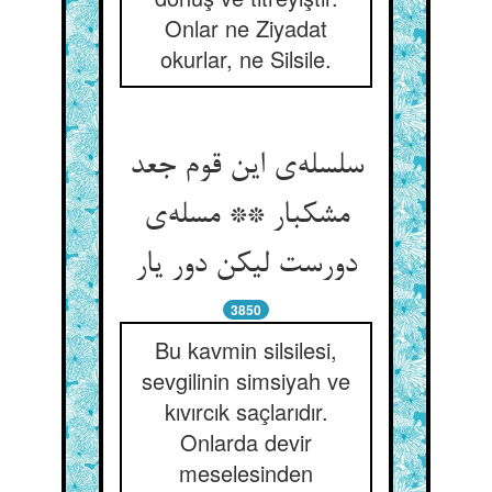
Onlar ne Ziyadat
okurlar, ne Silsile.
سلسله‌ی این قوم جعد
مشکبار ** مسله‌ی
دورست لیکن دور یار
3850
Bu kavmin silsilesi,
sevgilinin simsiyah ve
kıvırcık saçlarıdır.
Onlarda devir
meselesinden