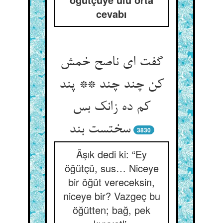
cevabı
گفت ای ناصح خمش
کن چند چند ** پند
کم ده زانک بس
سختست بند
3830
Âşık dedi ki: “Ey
öğütçü, sus… Niceye
bir öğüt vereceksin,
niceye bir? Vazgeç bu
öğütten; bağ, pek