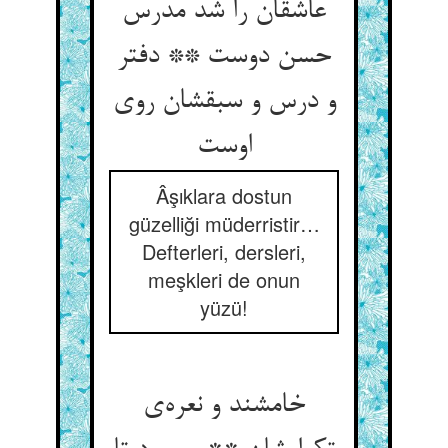
عاشقان را شد مدرس
حسن دوست ** دفتر
و درس و سبقشان روی
اوست
Âşıklara dostun
güzelliği müderristir…
Defterleri, dersleri,
meşkleri de onun
yüzü!
خامشند و نعره‌ی