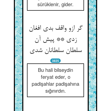
sürüklenir, gider.
گر ازو واقف بدی افغان
زدی ** پیش آن
سلطان سلطانان شدی
3825
Bu hali bilseydin
feryat eder, o
padişahlar padişahına
sığınırdın.