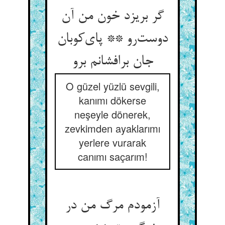
گر بریزد خون من آن
دوست‌رو ** پای‌کوبان
جان برافشانم برو
O güzel yüzlü sevgili,
kanımı dökerse
neşeyle dönerek,
zevkimden ayaklarımı
yerlere vurarak
canımı saçarım!
آزمودم مرگ من در