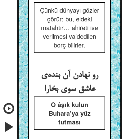
Çünkü dünyayı gözler
görür; bu, eldeki
matahtır… ahireti ise
verilmesi va’dedilen
borç bilirler.
رو نهادن آن بنده‌ی
عاشق سوی بخارا
O âşık kulun
Buhara’ya yüz
tutması