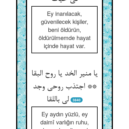
Ey inanılacak,
güvenilecek kişiler,
beni öldürün,
öldürülmemde hayat
içinde hayat var.
یا منیر الخد یا روح البقا
** اجتذب روحی وجد
لی باللقا
3840
Ey aydın yüzlü, ey
daimî varlığın ruhu,