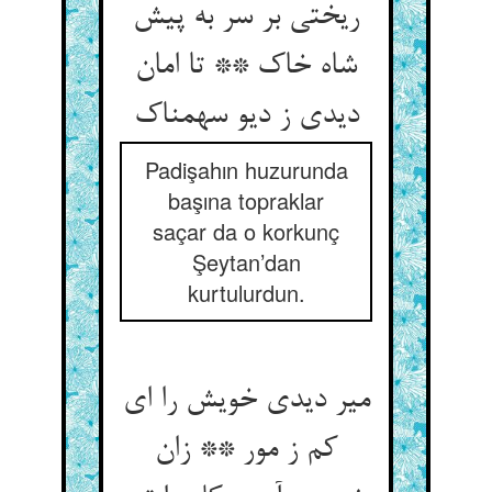
ریختی بر سر به پیش
شاه خاک ** تا امان
دیدی ز دیو سهمناک
Padişahın huzurunda
başına topraklar
saçar da o korkunç
Şeytan’dan
kurtulurdun.
میر دیدی خویش را ای
کم ز مور ** زان