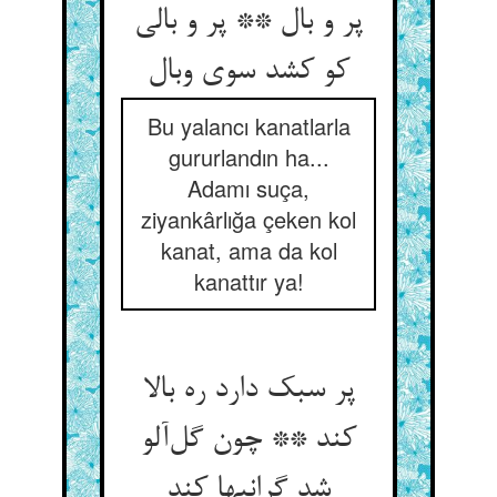
پر و بال ** پر و بالی
کو کشد سوی وبال
Bu yalancı kanatlarla
gururlandın ha...
Adamı suça,
ziyankârlığa çeken kol
kanat, ama da kol
kanattır ya!
پر سبک دارد ره بالا
کند ** چون گل‌آلو
شد گرانیها کند