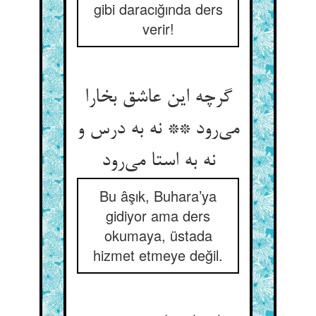
gibi daracığında ders
verir!
گرچه این عاشق بخارا
می‌رود ** نه به درس و
نه به استا می‌رود
Bu âşık, Buhara’ya
gidiyor ama ders
okumaya, üstada
hizmet etmeye değil.