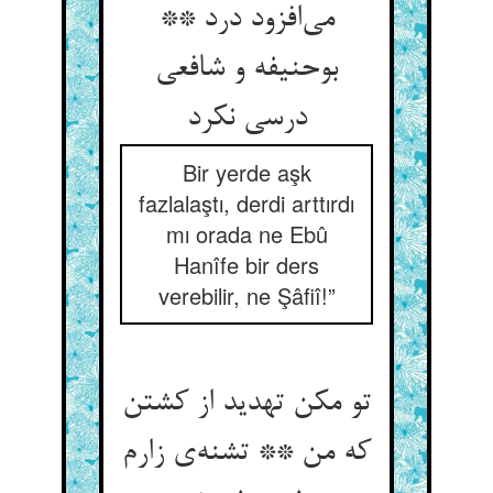
می‌افزود درد **
بوحنیفه و شافعی
درسی نکرد
Bir yerde aşk
fazlalaştı, derdi arttırdı
mı orada ne Ebû
Hanîfe bir ders
verebilir, ne Şâfiî!”
تو مکن تهدید از کشتن
که من ** تشنه‌ی زارم