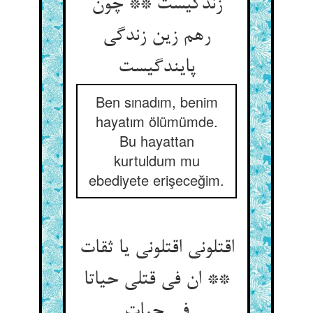
زندگیست ** چون
رهم زین زندگی
پایندگیست
Ben sınadım, benim
hayatım ölümümde.
Bu hayattan
kurtuldum mu
ebediyete erişeceğim.
اقتلونی اقتلونی یا ثقات
** ان فی قتلی حیاتا
فی حیات