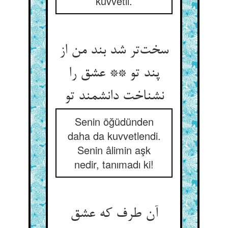
kuvvetli.
سخت‌تر شد بند من از
پند تو ** عشق را
نشناخت دانشمند تو
Senin öğüdünden
daha da kuvvetlendi.
Senin âlimin aşk
nedir, tanımadı ki!
آن طرف که عشق