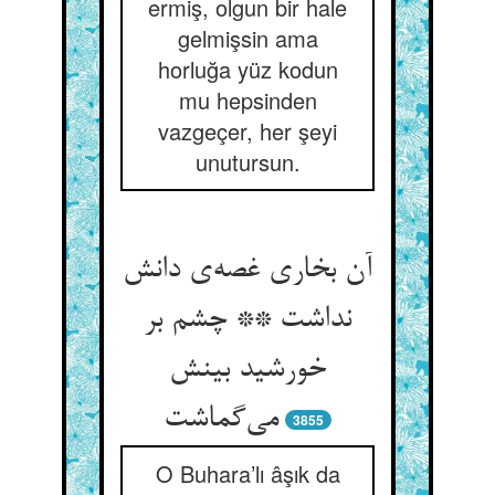
ermiş, olgun bir hale
gelmişsin ama
horluğa yüz kodun
mu hepsinden
vazgeçer, her şeyi
unutursun.
آن بخاری غصه‌ی دانش
نداشت ** چشم بر
خورشید بینش
می‌گماشت
3855
O Buhara’lı âşık da