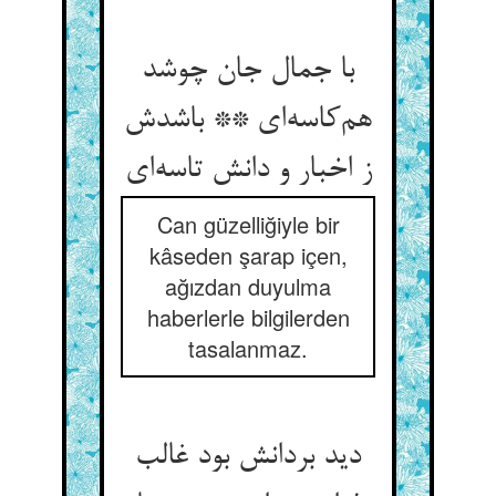
با جمال جان چوشد
هم‌کاسه‌ای ** باشدش
ز اخبار و دانش تاسه‌ای
Can güzelliğiyle bir
kâseden şarap içen,
ağızdan duyulma
haberlerle bilgilerden
tasalanmaz.
دید بردانش بود غالب