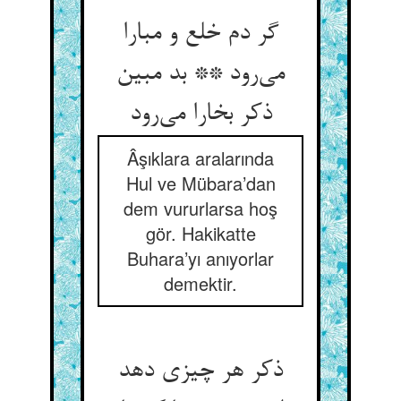
گر دم خلع و مبارا
می‌رود ** بد مبین
ذکر بخارا می‌رود
Âşıklara aralarında
Hul ve Mübara’dan
dem vururlarsa hoş
gör. Hakikatte
Buhara’yı anıyorlar
demektir.
ذکر هر چیزی دهد