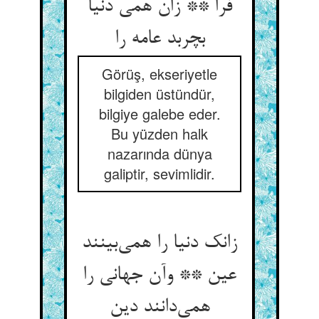
فرا ** زان همی دنیا
بچربد عامه را
Görüş, ekseriyetle
bilgiden üstündür,
bilgiye galebe eder.
Bu yüzden halk
nazarında dünya
galiptir, sevimlidir.
زانک دنیا را همی‌بینند
عین ** وآن جهانی را
همی‌دانند دین