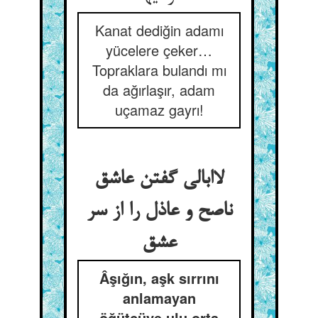
Kanat dediğin adamı
yücelere çeker…
Topraklara bulandı mı
da ağırlaşır, adam
uçamaz gayrı!
لاابالی گفتن عاشق
ناصح و عاذل را از سر
عشق
Âşığın, aşk sırrını
anlamayan
öğütçüye ulu orta