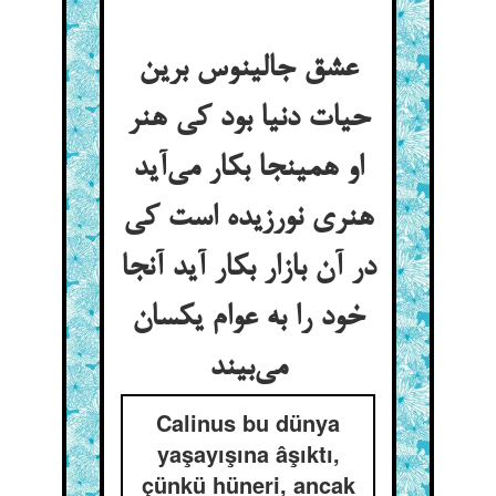
عشق جالینوس برین
حیات دنیا بود کی هنر
او همینجا بکار می‌آید
هنری نورزیده است کی
در آن بازار بکار آید آنجا
خود را به عوام یکسان
می‌بیند
Calinus bu dünya
yaşayışına âşıktı,
çünkü hüneri, ancak