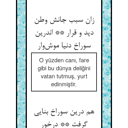
زان سبب جانش وطن
دید و قرار ** اندرین
سوراخ دنیا موش‌وار
O yüzden canı, fare
gibi bu dünya deliğini
vatan tutmuş, yurt
edinmiştir.
هم درین سوراخ بنایی
گرفت ** درخور