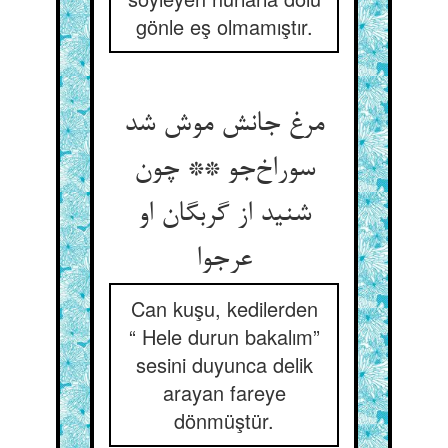
gönle eş olmamıştır.
مرغ جانش موش شد
سوراخ‌جو ** چون
شنید از گربگان او
عرجوا
Can kuşu, kedilerden
“ Hele durun bakalım”
sesini duyunca delik
arayan fareye
dönmüştür.