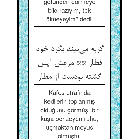
götünden görmeye
bile razıyım, tek
ölmeyeyim” dedi.
گربه می‌بیند بگرد خود
قطار ** مرغش آیس
گشته بودست از مطار
Kafes etrafında
kedilerin toplanmış
olduğunu görmüş, bir
kuşa benzeyen ruhu,
uçmaktan meyus
olmuştu.