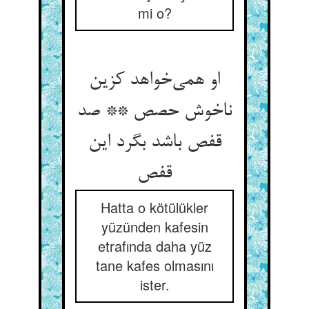
mi o?
او همی‌خواهد کزین
ناخوش حصص ** صد
قفص باشد بگرد این
قفص
Hatta o kötülükler
yüzünden kafesin
etrafında daha yüz
tane kafes olmasını
ister.