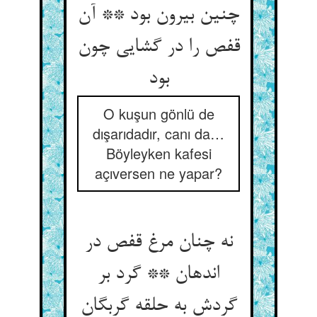
چنین بیرون بود ** آن
قفص را در گشایی چون
بود
O kuşun gönlü de
dışarıdadır, canı da…
Böyleyken kafesi
açıversen ne yapar?
نه چنان مرغ قفص در
اندهان ** گرد بر
گردش به حلقه گربگان