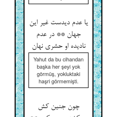
یا عدم دیدست غیر این
جهان ** در عدم
نادیده او حشری نهان
Yahut da bu cihandan
başka her şeyi yok
görmüş, yokluktaki
haşri görmemişti.
چون جنین کش