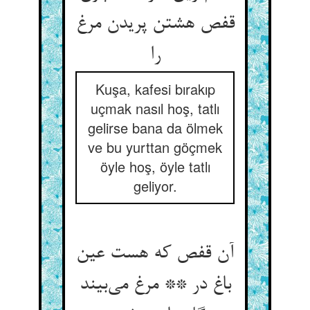
قفص هشتن پریدن مرغ
را
Kuşa, kafesi bırakıp
uçmak nasıl hoş, tatlı
gelirse bana da ölmek
ve bu yurttan göçmek
öyle hoş, öyle tatlı
geliyor.
آن قفص که هست عین
باغ در ** مرغ می‌بیند