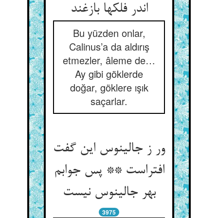
اندر فلکها بازغند
Bu yüzden onlar,
Calinus’a da aldırış
etmezler, âleme de…
Ay gibi göklerde
doğar, göklere ışık
saçarlar.
ور ز جالینوس این گفت
افتراست ** پس جوابم
بهر جالینوس نیست
3975