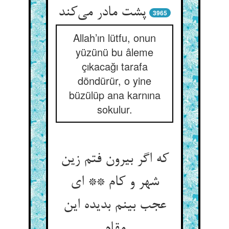
پشت مادر می‌کند
3965
Allah’ın lütfu, onun
yüzünü bu âleme
çıkacağı tarafa
döndürür, o yine
büzülüp ana karnına
sokulur.
که اگر بیرون فتم زین
شهر و کام ** ای
عجب بینم بدیده این
مقام