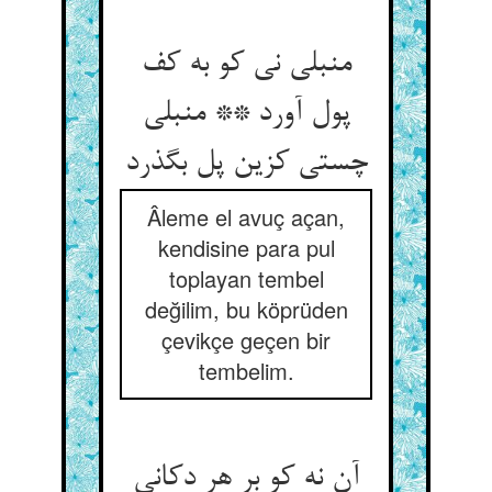
منبلی نی کو به کف
پول آورد ** منبلی
چستی کزین پل بگذرد
Âleme el avuç açan,
kendisine para pul
toplayan tembel
değilim, bu köprüden
çevikçe geçen bir
tembelim.
آن نه کو بر هر دکانی