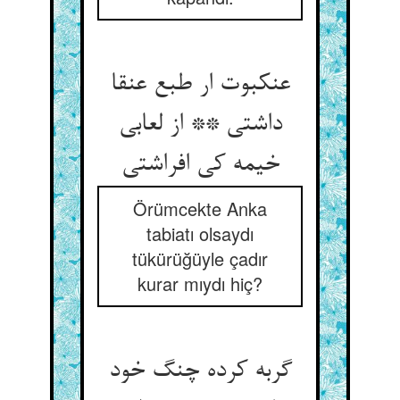
عنکبوت ار طبع عنقا
داشتی ** از لعابی
خیمه کی افراشتی
Örümcekte Anka
tabiatı olsaydı
tükürüğüyle çadır
kurar mıydı hiç?
گربه کرده چنگ خود