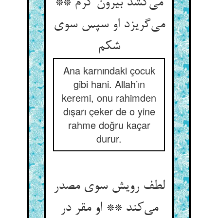
می‌کشد بیرون کرم **
می‌گریزد او سپس سوی
شکم
Ana karnındaki çocuk
gibi hani. Allah’ın
keremi, onu rahimden
dışarı çeker de o yine
rahme doğru kaçar
durur.
لطف رویش سوی مصدر
می‌کند ** او مقر در