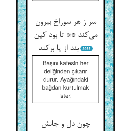
سر ز هر سوراخ بیرون
می‌کند ** تا بود کین
بند از پا برکند
3955
Başını kafesin her
deliğinden çıkarır
durur. Ayağındaki
bağdan kurtulmak
ister.
چون دل و جانش