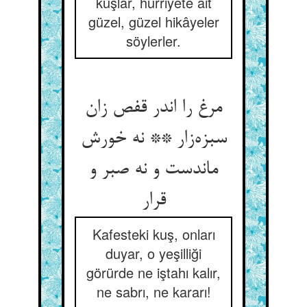
kuşlar, hürriyete ait
güzel, güzel hikâyeler
söylerler.
مرغ را اندر قفص زان
سبزه‌زار ** نه خورش
ماندست و نه صبر و
قرار
Kafesteki kuş, onları
duyar, o yeşilliği
görürde ne iştahı kalır,
ne sabrı, ne kararı!