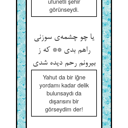
ufunetli şehir
görünseydi.
یا چو چشمه‌ی سوزنی
راهم بدی ** که ز
بیرونم رحم دیده شدی
Yahut da bir iğne
yordamı kadar delik
bulunsaydı da
dışarısını bir
görseydim der!