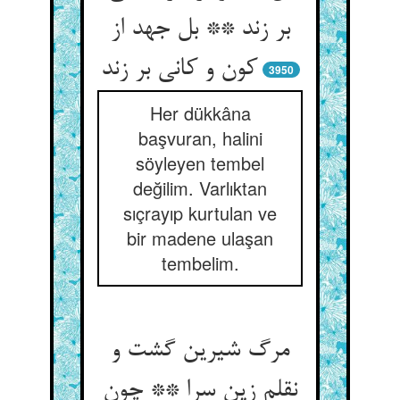
بر زند ** بل جهد از
کون و کانی بر زند
3950
Her dükkâna
başvuran, halini
söyleyen tembel
değilim. Varlıktan
sıçrayıp kurtulan ve
bir madene ulaşan
tembelim.
مرگ شیرین گشت و
نقلم زین سرا ** چون