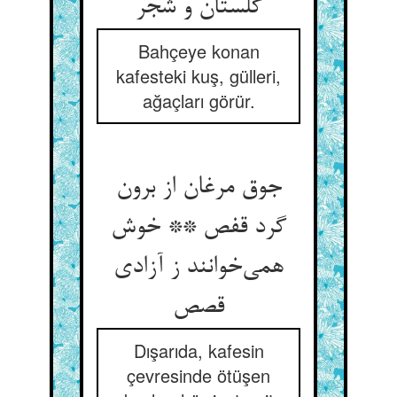
گلستان و شجر
Bahçeye konan
kafesteki kuş, gülleri,
ağaçları görür.
جوق مرغان از برون
گرد قفص ** خوش
همی‌خوانند ز آزادی
قصص
Dışarıda, kafesin
çevresinde ötüşen