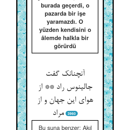
burada geçerdi, o
pazarda bir işe
yaramazdı. O
yüzden kendisini o
âlemde halkla bir
görürdü
آنچنانک گفت
جالینوس راد ** از
هوای این جهان و از
مراد
3960
Bu şuna benzer: Akıl