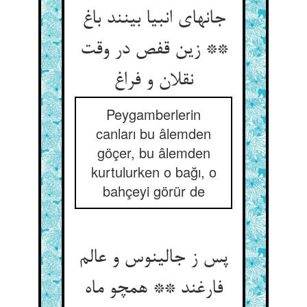
جانهای انبیا بینند باغ
** زین قفص در وقت
نقلان و فراغ
Peygamberlerin
canları bu âlemden
göçer, bu âlemden
kurtulurken o bağı, o
bahçeyi görür de
پس ز جالینوس و عالم
فارغند ** همچو ماه