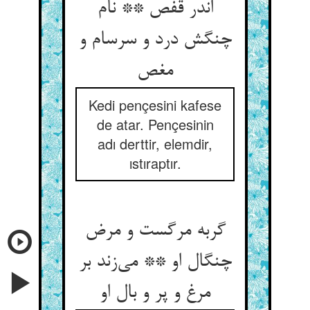
اندر قفص ** نام
چنگش درد و سرسام و
مغص
Kedi pençesini kafese
de atar. Pençesinin
adı derttir, elemdir,
ıstıraptır.
گربه مرگست و مرض
چنگال او ** می‌زند بر
مرغ و پر و بال او