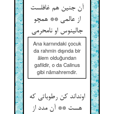
آن جنین هم غافلست
از عالمی ** همچو
جالینوس او نامحرمی
Ana karnındaki çocuk
da rahmin dışında bir
âlem olduğundan
gafildir, o da Calinus
gibi nâmahremdir.
اونداند کن رطوباتی که
هست ** آن مدد از