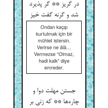
در گریز ** گر پذیرد
شد و گرنه گفت خیز
Ondan kaçıp
kurtulmak için bir
mühlet istersin.
Verirse ne âlâ…
Vermezse “Olmaz,
hadi kalk” diye
emreder.
جستن مهلت دوا و
چاره‌ها ** که زنی بر