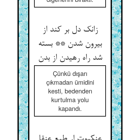
زانک دل بر کند از
بیرون شدن ** بسته
شد راه رهیدن از بدن
Çünkü dışarı
çıkmadan ümidini
kesti, bedenden
kurtulma yolu
kapandı.
عنکبوت ار طبع عنقا