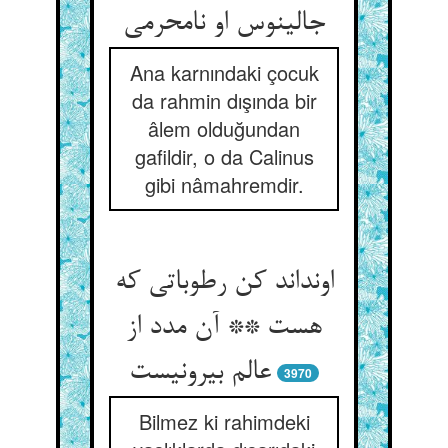
جالینوس او نامحرمی
Ana karnındaki çocuk
da rahmin dışında bir
âlem olduğundan
gafildir, o da Calinus
gibi nâmahremdir.
اونداند کن رطوباتی که
هست ** آن مدد از
عالم بیرونیست
3970
Bilmez ki rahimdeki