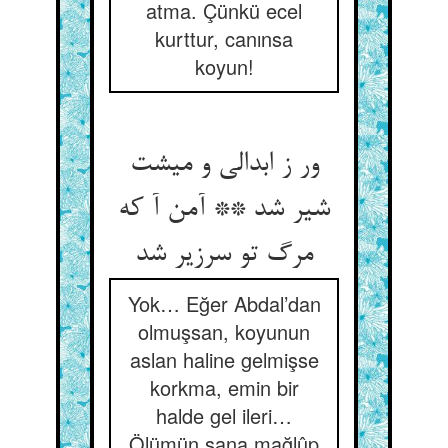
atma. Çünkü ecel
kurttur, canınsa
koyun!
ور ز ابدالی و میشت
شیر شد ** آمن آ که
مرگ تو سرزیر شد
Yok… Eğer Abdal’dan
olmuşsan, koyunun
aslan haline gelmişse
korkma, emin bir
halde gel ileri…
Ölümün sana mağlûp