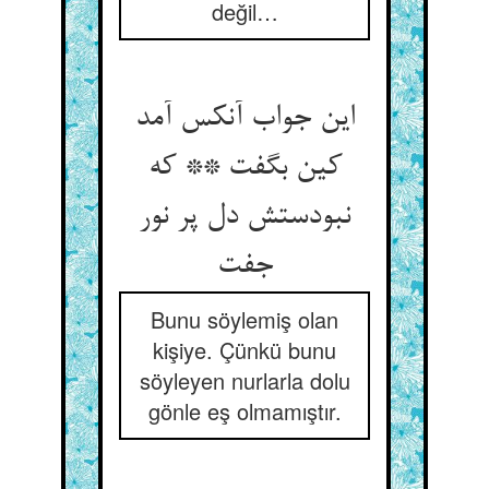
değil…
این جواب آنکس آمد
کین بگفت ** که
نبودستش دل پر نور
جفت
Bunu söylemiş olan
kişiye. Çünkü bunu
söyleyen nurlarla dolu
gönle eş olmamıştır.