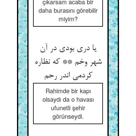
çıkarsam acaba bir
daha burasını görebilir
miyim?
یا دری بودی در آن
شهر وخم ** که نظاره
کردمی اندر رحم
Rahimde bir kapı
olsaydı da o havası
ufunetli şehir
görünseydi.