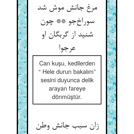
مرغ جانش موش شد
سوراخ‌جو ** چون
شنید از گربگان او
عرجوا
Can kuşu, kedilerden
“ Hele durun bakalım”
sesini duyunca delik
arayan fareye
dönmüştür.
زان سبب جانش وطن