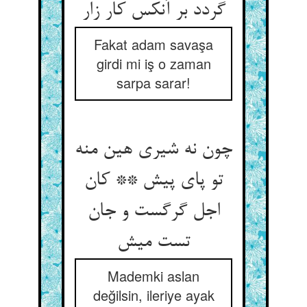
گردد بر آنکس کار زار
Fakat adam savaşa
girdi mi iş o zaman
sarpa sarar!
چون نه شیری هین منه
تو پای پیش ** کان
اجل گرگست و جان
تست میش
Mademki aslan
değilsin, ileriye ayak