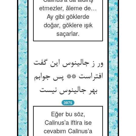
etmezler, âleme de…
Ay gibi göklerde
doğar, göklere ışık
saçarlar.
ور ز جالینوس این گفت
افتراست ** پس جوابم
بهر جالینوس نیست
3975
Eğer bu söz,
Calinus’a iftira ise
cevabım Calinus’a