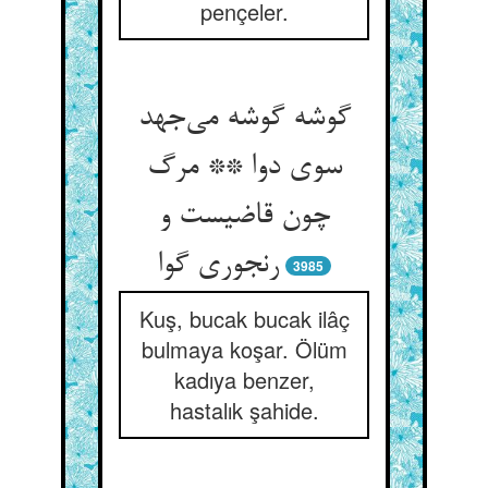
pençeler.
گوشه گوشه می‌جهد
سوی دوا ** مرگ
چون قاضیست و
رنجوری گوا
3985
Kuş, bucak bucak ilâç
bulmaya koşar. Ölüm
kadıya benzer,
hastalık şahide.