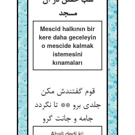
شب خفتن در آن
مسجد
Mescid halkının bir
kere daha geceleyin
o mescide kalmak
istemesini
kınamaları
قوم گفتندش مکن
جلدی برو ** تا نگردد
جامه و جانت گرو
Ahali dedi ki: