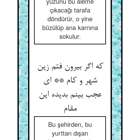
yüzünü bu âleme
çıkacağı tarafa
döndürür, o yine
büzülüp ana karnına
sokulur.
که اگر بیرون فتم زین
شهر و کام ** ای
عجب بینم بدیده این
مقام
Bu şehirden, bu
yurttan dışarı