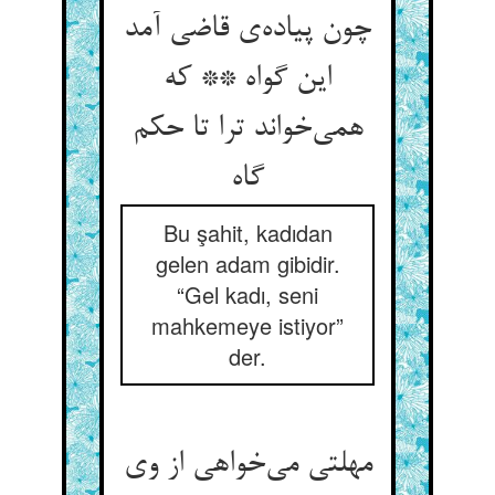
چون پیاده‌ی قاضی آمد
این گواه ** که
همی‌خواند ترا تا حکم
گاه
Bu şahit, kadıdan
gelen adam gibidir.
“Gel kadı, seni
mahkemeye istiyor”
der.
مهلتی می‌خواهی از وی