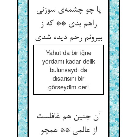
یا چو چشمه‌ی سوزنی
راهم بدی ** که ز
بیرونم رحم دیده شدی
Yahut da bir iğne
yordamı kadar delik
bulunsaydı da
dışarısını bir
görseydim der!
آن جنین هم غافلست
از عالمی ** همچو