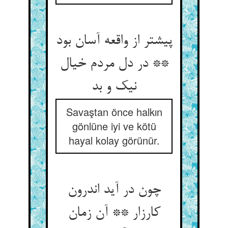
پیشتر از واقعه آسان بود
** در دل مردم خیال
نیک و بد
Savaştan önce halkın
gönlüne iyi ve kötü
hayal kolay görünür.
چون در آید اندرون
کارزار ** آن زمان