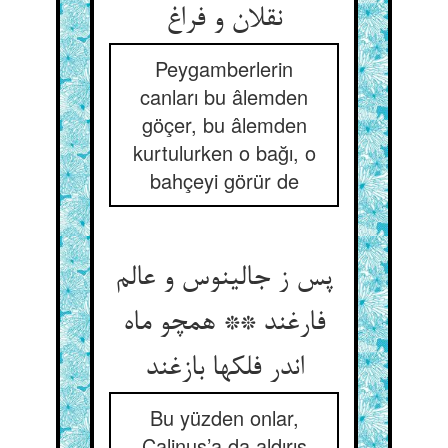
نقلان و فراغ
Peygamberlerin
canları bu âlemden
göçer, bu âlemden
kurtulurken o bağı, o
bahçeyi görür de
پس ز جالینوس و عالم
فارغند ** همچو ماه
اندر فلکها بازغند
Bu yüzden onlar,
Calinus’a da aldırış