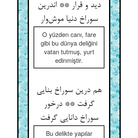
دید و قرار ** اندرین
سوراخ دنیا موش‌وار
O yüzden canı, fare
gibi bu dünya deliğini
vatan tutmuş, yurt
edinmiştir.
هم درین سوراخ بنایی
گرفت ** درخور
سوراخ دانایی گرفت
Bu delikte yapılar