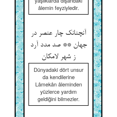
yaşlıklarda dışarıdaki
âlemin feyziyledir.
آنچنانک چار عنصر در
جهان ** صد مدد آرد
ز شهر لامکان
Dünyadaki dört unsur
da kendilerine
Lâmekân âleminden
yüzlerce yardım
geldiğini bilmezler.