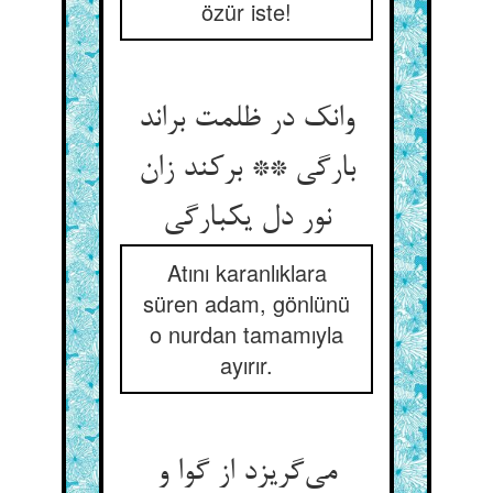
özür iste!
وانک در ظلمت براند
بارگی ** برکند زان
نور دل یکبارگی
Atını karanlıklara
süren adam, gönlünü
o nurdan tamamıyla
ayırır.
می‌گریزد از گوا و