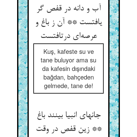
آب و دانه در قفص گر
یافتست ** آن ز باغ و
عرصه‌ای درتافتست
Kuş, kafeste su ve
tane buluyor ama su
da kafesin dışındaki
bağdan, bahçeden
gelmede, tane de!
جانهای انبیا بینند باغ
** زین قفص در وقت