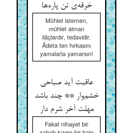
خرقه‌ی تن پاره‌ها
Mühlet istemen,
mühlet alman
ilâçlardır, tedavidir.
Âdeta ten hırkasını
yamalarla yamarsın!
عاقبت آید صباحی
خشم‌وار ** چند باشد
مهلت آخر شرم دار
Fakat nihayet bir
sabah kızgın bir hale