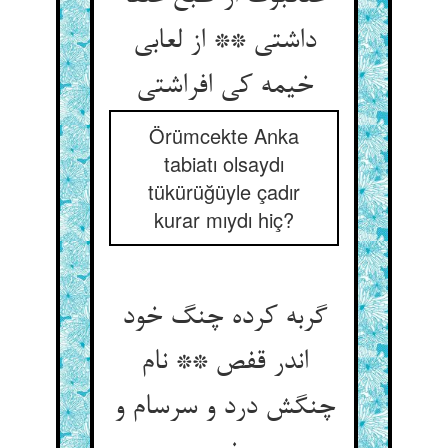
داشتی ** از لعابی
خیمه کی افراشتی
Örümcekte Anka
tabiatı olsaydı
tükürüğüyle çadır
kurar mıydı hiç?
گربه کرده چنگ خود
اندر قفص ** نام
چنگش درد و سرسام و