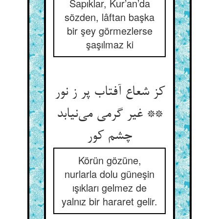
Sapıklar, Kur’an’da
sözden, lâftan başka
bir şey görmezlerse
şaşılmaz ki
کز شعاع آفتاب پر ز نور
** غیر گرمی می‌نیابد
چشم کور
Körün gözüne,
nurlarla dolu güneşin
ışıkları gelmez de
yalnız bir hararet gelir.