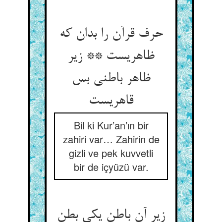
حرف قرآن را بدان که
ظاهریست ** زیر
ظاهر باطنی بس
قاهریست
Bil ki Kur’an’ın bir
zahiri var… Zahirin de
gizli ve pek kuvvetli
bir de içyüzü var.
زیر آن باطن یکی بطن