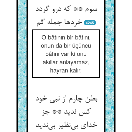
سوم ** که درو گردد
خردها جمله گم
4245
O bâtının bir bâtını,
onun da bir üçüncü
bâtını var ki onu
akıllar anlayamaz,
hayran kalır.
بطن چارم از نبی خود
کس ندید ** جز
خدای بی‌نظیر بی‌ندید