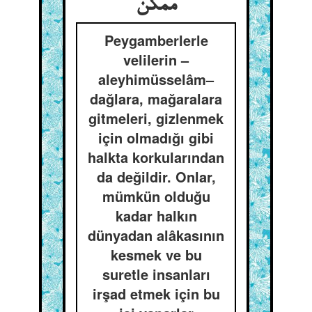
ممکن
Peygamberlerle
velilerin –
aleyhimüsselâm–
dağlara, mağaralara
gitmeleri, gizlenmek
için olmadığı gibi
halkta korkularından
da değildir. Onlar,
mümkün olduğu
kadar halkın
dünyadan alâkasının
kesmek ve bu
suretle insanları
irşad etmek için bu