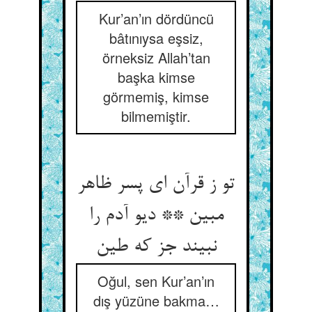
Kur’an’ın dördüncü
bâtınıysa eşsiz,
örneksiz Allah’tan
başka kimse
görmemiş, kimse
bilmemiştir.
تو ز قرآن ای پسر ظاهر
مبین ** دیو آدم را
نبیند جز که طین
Oğul, sen Kur’an’ın
dış yüzüne bakma…