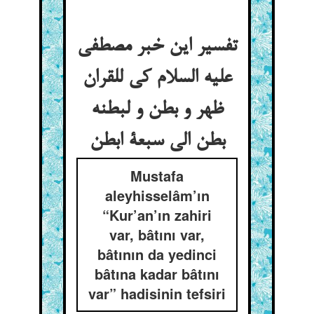
تفسیر این خبر مصطفی
علیه السلام کی للقران
ظهر و بطن و لبطنه
بطن الی سبعة ابطن
Mustafa
aleyhisselâm’ın
“Kur’an’ın zahiri
var, bâtını var,
bâtının da yedinci
bâtına kadar bâtını
var” hadisinin tefsiri