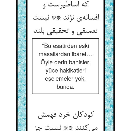
که اساطیرست و
افسانه‌ی نژند ** نیست
تعمیقی و تحقیقی بلند
“Bu esatirden eski
masallardan ibaret…
Öyle derin bahisler,
yüce hakikatleri
eşelemeler yok,
bunda.
کودکان خرد فهمش
می‌کنند ** نیست جز