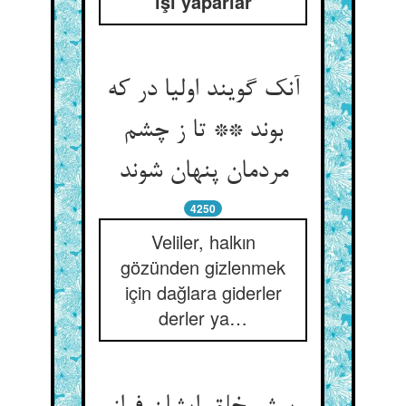
işi yaparlar
آنک گویند اولیا در که
بوند ** تا ز چشم
مردمان پنهان شوند
4250
Veliler, halkın
gözünden gizlenmek
için dağlara giderler
derler ya…