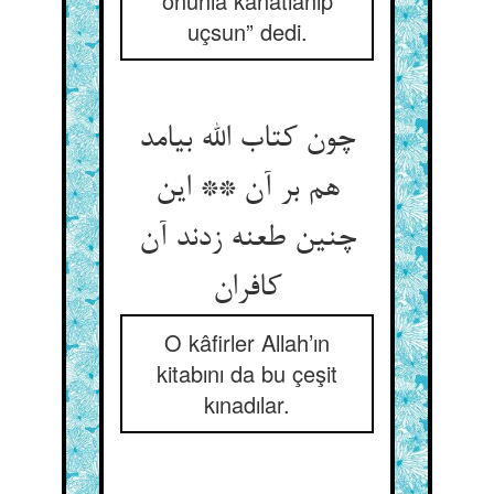
onunla kanatlanıp
uçsun” dedi.
چون کتاب الله بیامد
هم بر آن ** این
چنین طعنه زدند آن
کافران
O kâfirler Allah’ın
kitabını da bu çeşit
kınadılar.