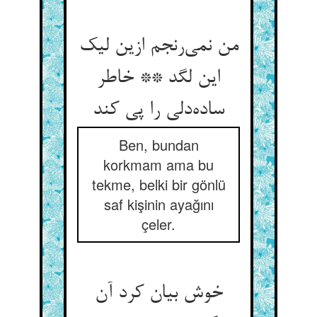
من نمی‌رنجم ازین لیک
این لگد ** خاطر
ساده‌دلی را پی کند
Ben, bundan
korkmam ama bu
tekme, belki bir gönlü
saf kişinin ayağını
çeler.
خوش بیان کرد آن