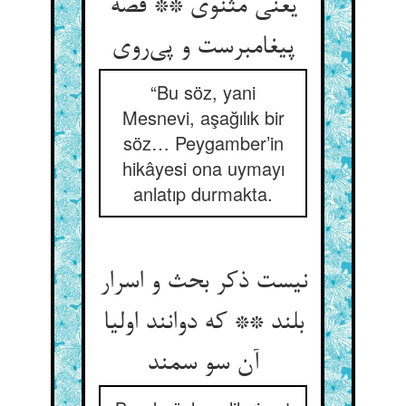
یعنی مثنوی ** قصه
پیغامبرست و پی‌روی
“Bu söz, yani
Mesnevi, aşağılık bir
söz… Peygamber’in
hikâyesi ona uymayı
anlatıp durmakta.
نیست ذکر بحث و اسرار
بلند ** که دوانند اولیا
آن سو سمند