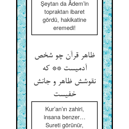
Şeytan da Âdem’in
topraktan ibaret
gördü, hakikatine
eremedi!
ظاهر قرآن چو شخص
آدمیست ** که
نقوشش ظاهر و جانش
خفیست
Kur’an’ın zahiri,
insana benzer…
Sureti görünür,