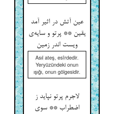
عین آتش در اثیر آمد
یقین ** پرتو و سایه‌ی
ویست اندر زمین
Asıl ateş, esîrdedir.
Yeryüzündeki onun
ışığı, onun gölgesidir.
لاجرم پرتو نپاید ز
اضطراب ** سوی