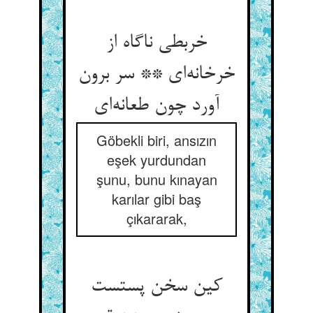
خربطی ناگاه از
خرخانه‌ای ** سر برون
آورد چون طعانه‌ای
Göbekli biri, ansızın
eşek yurdundan
şunu, bunu kınayan
karılar gibi baş
çıkararak,
کین سخن پستست