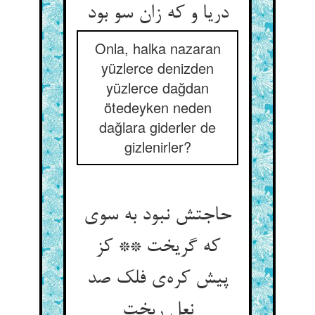
دریا و که زان سو بود
Onla, halka nazaran
yüzlerce denizden
yüzlerce dağdan
ötedeyken neden
dağlara giderler de
gizlenirler?
حاجتش نبود به سوی
که گریخت ** کز
پیش کره‌ی فلک صد
نعل ریخت