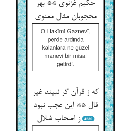
حکیم غزنوی ** بهر
محجوبان مثال معنوی
O Hakîmi Gaznevî,
perde ardında
kalanlara ne güzel
manevi bir misal
getirdi.
که ز قرآن گر نبیند غیر
قال ** این عجب نبود
ز اصحاب ضلال
4230