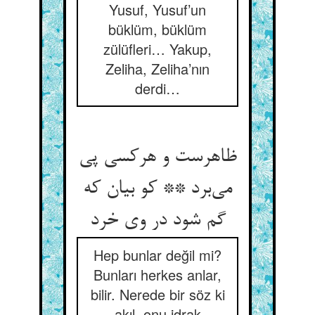
Yusuf, Yusuf’un
büklüm, büklüm
zülüfleri… Yakup,
Zeliha, Zeliha’nın
derdi…
ظاهرست و هرکسی پی
می‌برد ** کو بیان که
گم شود در وی خرد
Hep bunlar değil mi?
Bunları herkes anlar,
bilir. Nerede bir söz ki
akıl, onu idrak