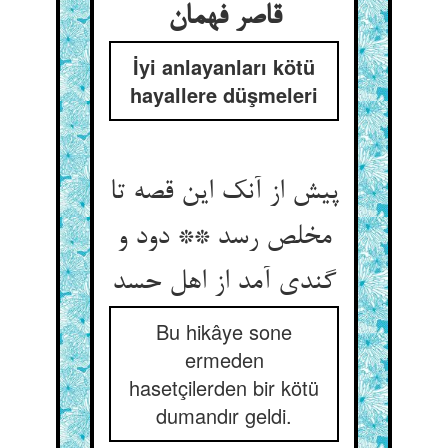
قاصر فهمان
İyi anlayanları kötü
hayallere düşmeleri
پیش از آنک این قصه تا
مخلص رسد ** دود و
گندی آمد از اهل حسد
Bu hikâye sone
ermeden
hasetçilerden bir kötü
dumandır geldi.