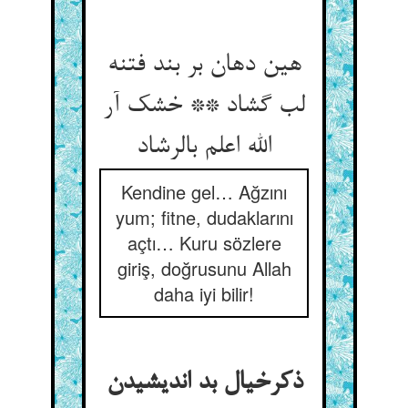
هین دهان بر بند فتنه
لب گشاد ** خشک آر
الله اعلم بالرشاد
Kendine gel… Ağzını
yum; fitne, dudaklarını
açtı… Kuru sözlere
giriş, doğrusunu Allah
daha iyi bilir!
ذکرخیال بد اندیشیدن