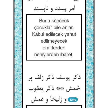
امر پسند و ناپسند
Bunu küçücük
çocuklar bile anlar.
Kabul edilecek yahut
edilmeyecek
emirlerden
nehiylerden ibaret.
ذکر یوسف ذکر زلف پر
خمش ** ذکر یعقوب
و زلیخا و غمش
4240