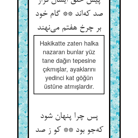
پیش خلق ایشان فراز
صد که‌اند ** گام خود
بر چرخ هفتم می‌نهند
Hakikatte zaten halka
nazaran bunlar yüz
tane dağın tepesine
çıkmışlar, ayaklarını
yedinci kat göğün
üstüne atmışlardır.
پس چرا پنهان شود
که‌جو بود ** کو ز صد