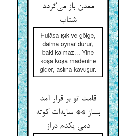
معدن باز می‌گردد
شتاب
Hulâsa ışık ve gölge,
daima oynar durur,
baki kalmaz… Yine
koşa koşa madenine
gider, aslına kavuşur.
قامت تو بر قرار آمد
بساز ** سایه‌ات کوته
دمی یکدم دراز