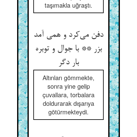
taşımakla uğraştı.
دفن می‌کرد و همی آمد
بزر ** با جوال و توبره
بار دگر
Altınları gömmekte,
sonra yine gelip
çuvallara, torbalara
doldurarak dışarıya
götürmekteydi.