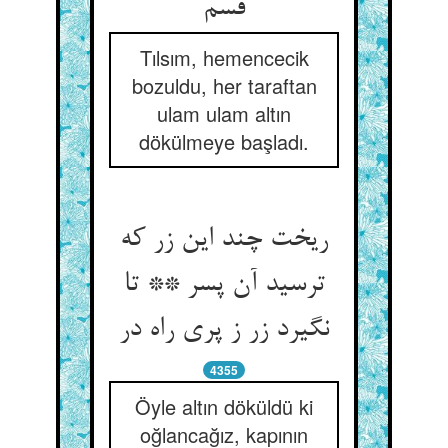
قسم
Tılsım, hemencecik
bozuldu, her taraftan
ulam ulam altın
dökülmeye başladı.
ریخت چند این زر که
ترسید آن پسر ** تا
نگیرد زر ز پری راه در
4355
Öyle altın döküldü ki
oğlancağız, kapının