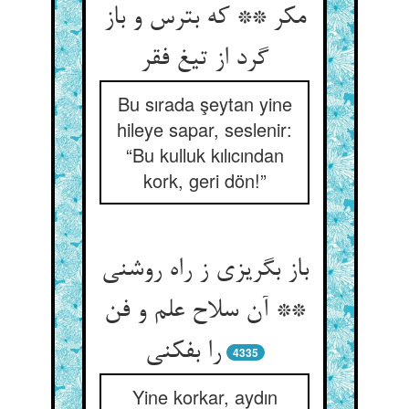
مکر ** که بترس و باز
گرد از تیغ فقر
Bu sırada şeytan yine
hileye sapar, seslenir:
“Bu kulluk kılıcından
kork, geri dön!”
باز بگریزی ز راه روشنی
** آن سلاح علم و فن
را بفکنی
4335
Yine korkar, aydın