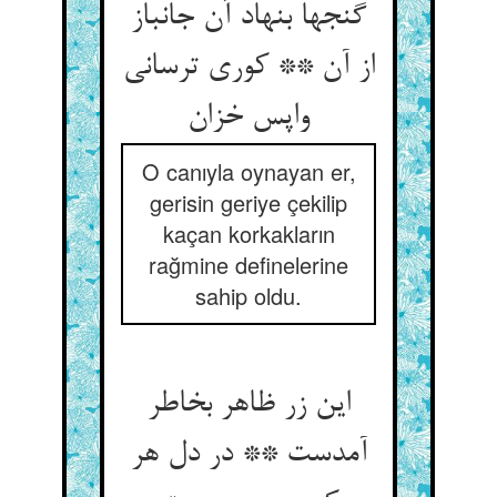
گنجها بنهاد آن جانباز
از آن ** کوری ترسانی
واپس خزان
O canıyla oynayan er,
gerisin geriye çekilip
kaçan korkakların
rağmine definelerine
sahip oldu.
این زر ظاهر بخاطر
آمدست ** در دل هر