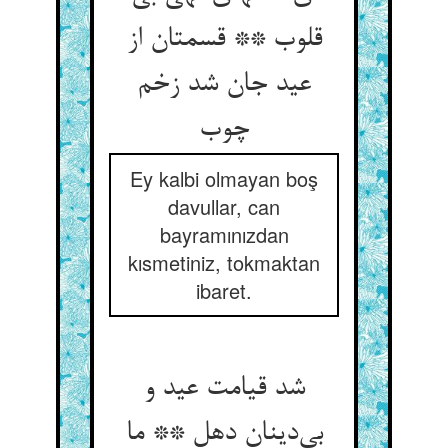
قلوب ** قسمتان از
عید جان شد زخم
چوب
Ey kalbi olmayan boş
davullar, can
bayramınızdan
kısmetiniz, tokmaktan
ibaret.
شد قیامت عید و
بی‌دینان دهل ** ما