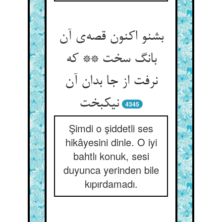
بشنو اکنون قصه‌ی آن
بانگ سخت ** که
نرفت از جا بدان آن
نیکبخت
4345
Şimdi o şiddetli ses
hikâyesini dinle. O iyi
bahtlı konuk, sesi
duyunca yerinden bile
kıpırdamadı.