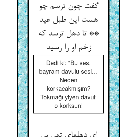
گفت چون ترسم چو
هست این طبل عید
** تا دهل ترسد که
زخم او را رسید
Dedi ki: “Bu ses,
bayram davulu sesi…
Neden
korkacakmışım?
Tokmağı yiyen davul;
o korksun!
ای دهلهای تهی بی