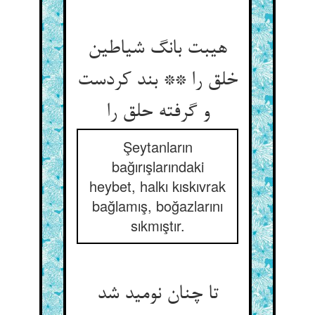
هیبت بانگ شیاطین
خلق را ** بند کردست
و گرفته حلق را
Şeytanların
bağırışlarındaki
heybet, halkı kıskıvrak
bağlamış, boğazlarını
sıkmıştır.
تا چنان نومید شد