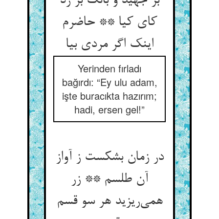
بر جهید و بانگ بر زد
کای کیا ** حاضرم
اینک اگر مردی بیا
Yerinden fırladı
bağırdı: “Ey ulu adam,
işte buracıkta hazırım;
hadi, ersen gel!”
در زمان بشکست ز آواز
آن طلسم ** زر
همی‌ریزید هر سو قسم