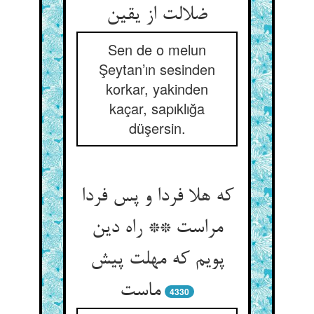
ضلالت از یقین
Sen de o melun
Şeytan’ın sesinden
korkar, yakinden
kaçar, sapıklığa
düşersin.
که هلا فردا و پس فردا
مراست ** راه دین
پویم که مهلت پیش
ماست
4330