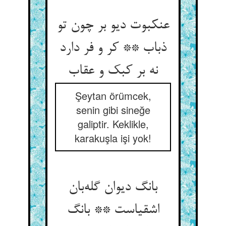
عنکبوت دیو بر چون تو
ذباب ** کر و فر دارد
نه بر کبک و عقاب
Şeytan örümcek,
senin gibi sineğe
galiptir. Keklikle,
karakuşla işi yok!
بانگ دیوان گله‌بان
اشقیاست ** بانگ