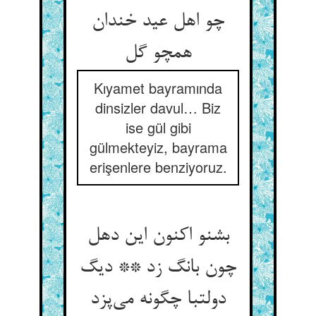
چو اهل عید خندان
همچو گل
Kıyamet bayramında
dinsizler davul… Biz
ise gül gibi
gülmekteyiz, bayrama
erişenlere benziyoruz.
بشنو اکنون این دهل
چون بانگ زد ** دیگ
دولتبا چگونه می‌پزد