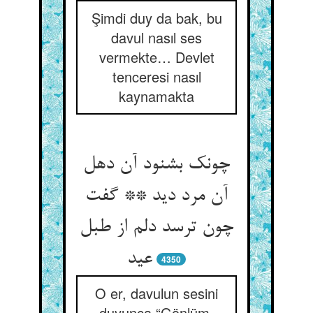
Şimdi duy da bak, bu
davul nasıl ses
vermekte… Devlet
tenceresi nasıl
kaynamakta
چونک بشنود آن دهل
آن مرد دید ** گفت
چون ترسد دلم از طبل
عید
4350
O er, davulun sesini
duyunca “Gönlüm,