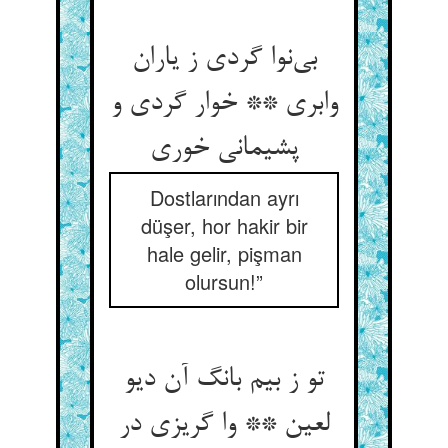
بی‌نوا گردی ز یاران
وابری ** خوار گردی و
پشیمانی خوری
Dostlarından ayrı
düşer, hor hakir bir
hale gelir, pişman
olursun!”
تو ز بیم بانگ آن دیو
لعین ** وا گریزی در