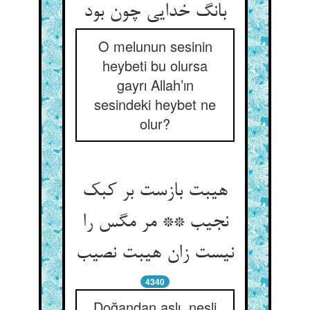
بانگ خدایی چون بود
O melunun sesinin
heybeti bu olursa
gayrı Allah’ın
sesindeki heybet ne
olur?
هیبت بازست بر کبک
نجیب ** مر مگس را
نیست زان هیبت نصیب
4340
Doğandan aslı, nesli