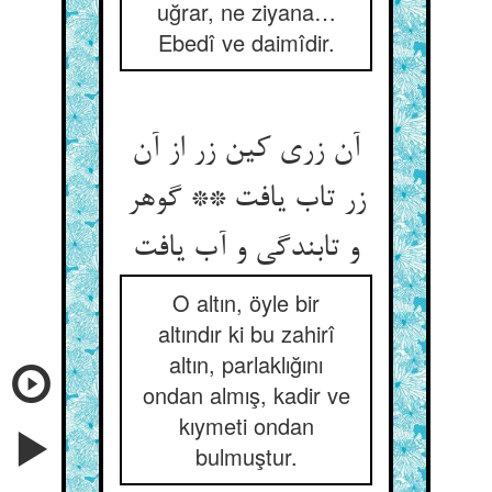
uğrar, ne ziyana…
Ebedî ve daimîdir.
آن زری کین زر از آن
زر تاب یافت ** گوهر
و تابندگی و آب یافت
O altın, öyle bir
altındır ki bu zahirî
altın, parlaklığını
ondan almış, kadir ve
kıymeti ondan
bulmuştur.