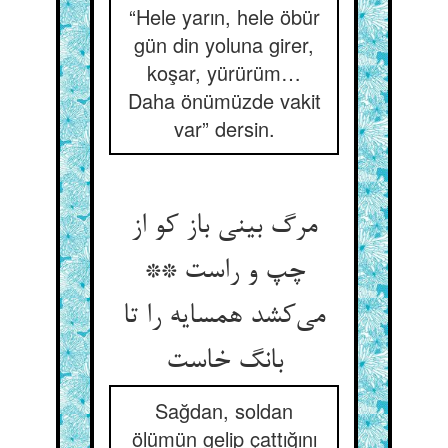
“Hele yarın, hele öbür
gün din yoluna girer,
koşar, yürürüm…
Daha önümüzde vakit
var” dersin.
مرگ بینی باز کو از
چپ و راست **
می‌کشد همسایه را تا
بانگ خاست
Sağdan, soldan
ölümün gelip çattığını