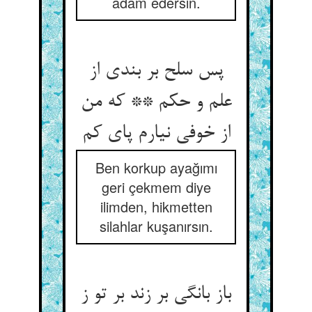
adam edersin.
پس سلح بر بندی از
علم و حکم ** که من
از خوفی نیارم پای کم
Ben korkup ayağımı
geri çekmem diye
ilimden, hikmetten
silahlar kuşanırsın.
باز بانگی بر زند بر تو ز