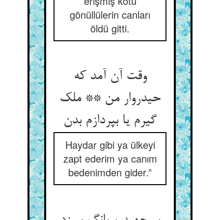
erişmiş kötü
gönüllülerin canları
öldü gitti.
وقت آن آمد که
حیدروار من ** ملک
گیرم یا بپردازم بدن
Haydar gibi ya ülkeyi
zapt ederim ya canım
bedenimden gider.”