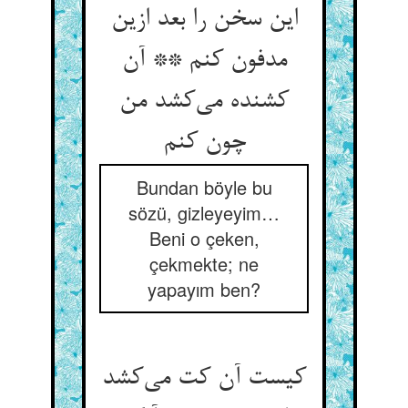
این سخن را بعد ازین
مدفون کنم ** آن
کشنده می‌کشد من
چون کنم
Bundan böyle bu
sözü, gizleyeyim…
Beni o çeken,
çekmekte; ne
yapayım ben?
کیست آن کت می‌کشد