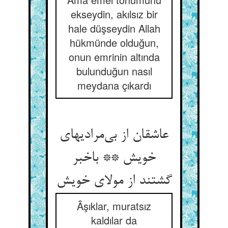
ekseydin, akılsız bir
hale düşseydin Allah
hükmünde olduğun,
onun emrinin altında
bulunduğun nasıl
meydana çıkardı
عاشقان از بی‌مرادیهای
خویش ** باخبر
گشتند از مولای خویش
Âşıklar, muratsız
kaldılar da