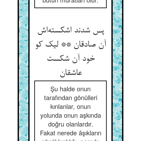
پس شدند اشکسته‌اش
آن صادقان ** لیک کو
خود آن شکست
عاشقان
Şu halde onun
tarafından gönülleri
kırılanlar, onun
yolunda onun aşkında
doğru olanlardır.
Fakat nerede âşıkların