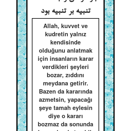
تنبیه بر تنبیه بود
Allah, kuvvet ve
kudretin yalnız
kendisinde
olduğunu anlatmak
için insanların karar
verdikleri şeyleri
bozar, zıddını
meydana getirir.
Bazen da kararında
azmetsin, yapacağı
şeye tamah eylesin
diye o kararı
bozmaz da sonunda