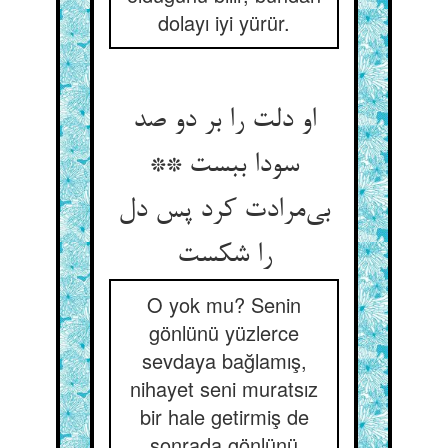
dolayı iyi yürür.
او دلت را بر دو صد
سودا ببست **
بی‌مرادت کرد پس دل
را شکست
O yok mu? Senin
gönlünü yüzlerce
sevdaya bağlamış,
nihayet seni muratsız
bir hale getirmiş de
sonrada gönlünü