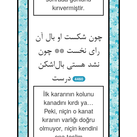
kırıvermiştir.
چون شکست او بال آن
رای نخست ** چون
نشد هستی بال‌اشکن
درست
4460
İlk kararının kolunu
kanadını kırdı ya…
Peki, niçin o kanat
kıranın varlığı doğru
olmuyor, niçin kendini
ona teslim