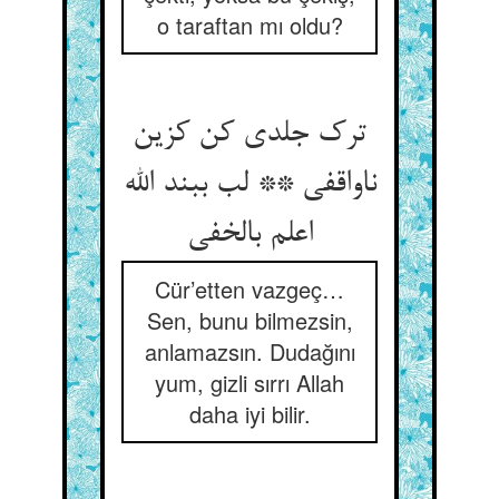
o taraftan mı oldu?
ترک جلدی کن کزین
ناواقفی ** لب ببند الله
اعلم بالخفی
Cür’etten vazgeç…
Sen, bunu bilmezsin,
anlamazsın. Dudağını
yum, gizli sırrı Allah
daha iyi bilir.