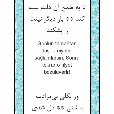
تا به طمع آن دلت نیت
کند ** بار دیگر نیتت
را بشکند
Gönlün tamahtan
düşer, niyetini
sağlamlarsın. Sonra
tekrar o niyet
bozuluverir!
ور بکلی بی‌مرادت
داشتی ** دل شدی