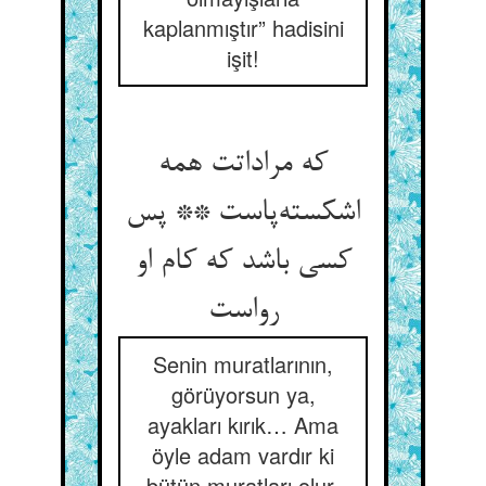
kaplanmıştır” hadisini
işit!
که مراداتت همه
اشکسته‌پاست ** پس
کسی باشد که کام او
رواست
Senin muratlarının,
görüyorsun ya,
ayakları kırık… Ama
öyle adam vardır ki
bütün muratları olur.