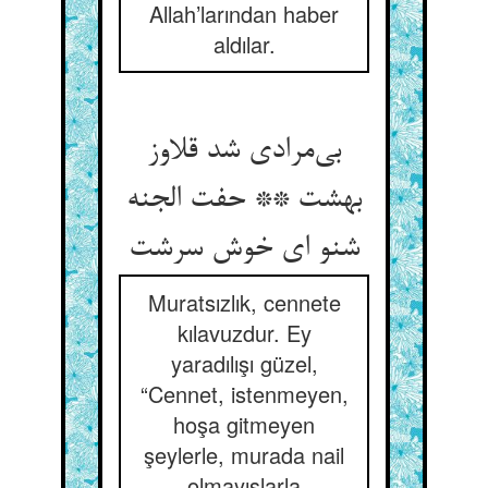
Allah’larından haber
aldılar.
بی‌مرادی شد قلاوز
بهشت ** حفت الجنه
شنو ای خوش سرشت
Muratsızlık, cennete
kılavuzdur. Ey
yaradılışı güzel,
“Cennet, istenmeyen,
hoşa gitmeyen
şeylerle, murada nail
olmayışlarla