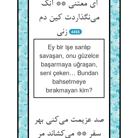
ای معتنی ** آنک
می‌نگذاردت کین دم
زنی
4455
Ey bir işe sarılıp
savaşan, onu güzelce
başarmaya uğraşan,
seni çeken… Bundan
bahsetmeye
bırakmayan kim?
صد عزیمت می‌کنی بهر
سفر ** می‌کشاند مر