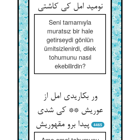
نومید امل کی کاشتی
Seni tamamıyla
muratsız bir hale
getirseydi gönlün
ümitsizlenirdi, dilek
tohumunu nasıl
ekebilirdin?
ور بکاریدی امل از
عوریش ** کی شدی
پیدا برو مقهوریش
4465
Ama emel tohumunu