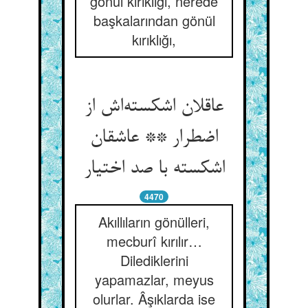
gönül kırıklığı, nerede
başkalarından gönül
kırıklığı,
عاقلان اشکسته‌اش از
اضطرار ** عاشقان
اشکسته با صد اختیار
4470
Akıllıların gönülleri,
mecburî kırılır…
Dilediklerini
yapamazlar, meyus
olurlar. Âşıklarda ise