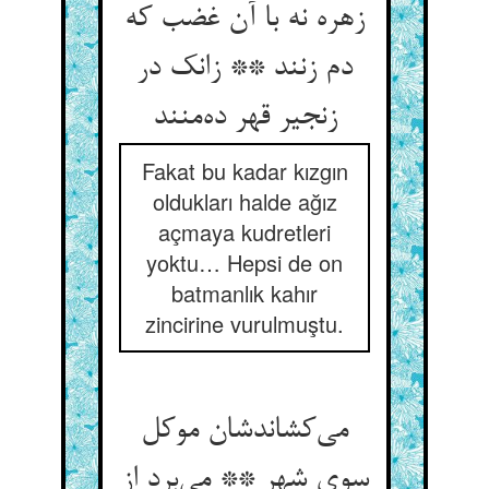
زهره نه با آن غضب که
دم زنند ** زانک در
زنجیر قهر ده‌منند
Fakat bu kadar kızgın
oldukları halde ağız
açmaya kudretleri
yoktu… Hepsi de on
batmanlık kahır
zincirine vurulmuştu.
می‌کشاندشان موکل
سوی شهر ** می‌برد از