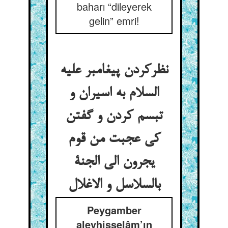
baharı “dileyerek
gelin” emri!
نظرکردن پیغامبر علیه
السلام به اسیران و
تبسم کردن و گفتن
کی عجبت من قوم
یجرون الی الجنة
بالسلاسل و الاغلال
Peygamber
aleyhisselâm’ın