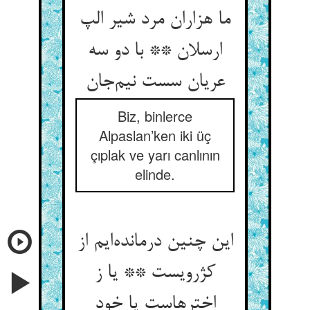
ما هزاران مرد شیر الپ
ارسلان ** با دو سه
عریان سست نیم‌جان
Biz, binlerce
Alpaslan’ken iki üç
çıplak ve yarı canlının
elinde.
این چنین درمانده‌ایم از
کژرویست ** یا ز
اخترهاست یا خود