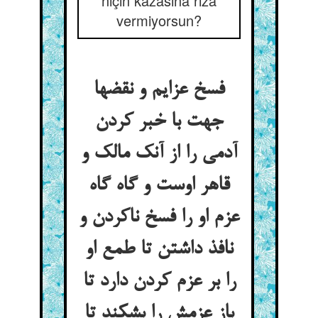
niçin kazasına rıza
vermiyorsun?
فسخ عزایم و نقضها
جهت با خبر کردن
آدمی را از آنک مالک و
قاهر اوست و گاه گاه
عزم او را فسخ ناکردن و
نافذ داشتن تا طمع او
را بر عزم کردن دارد تا
باز عزمش را بشکند تا