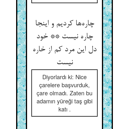
چاره‌ها کردیم و اینجا
چاره نیست ** خود
دل این مرد کم از خاره
نیست
Diyorlardı ki: Nice
çarelere başvurduk,
çare olmadı. Zaten bu
adamın yüreği taş gibi
katı .