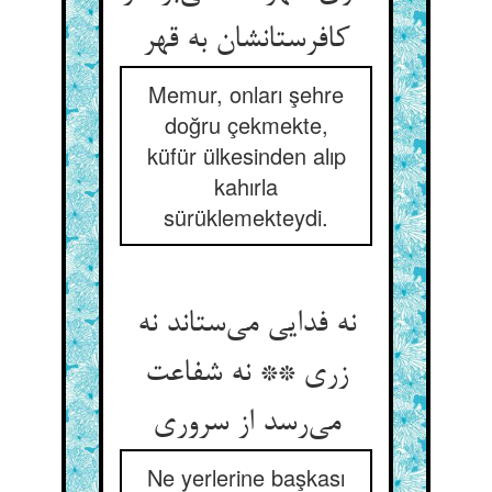
کافرستانشان به قهر
Memur, onları şehre
doğru çekmekte,
küfür ülkesinden alıp
kahırla
sürüklemekteydi.
نه فدایی می‌ستاند نه
زری ** نه شفاعت
می‌رسد از سروری
Ne yerlerine başkası