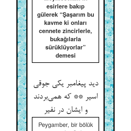
esirlere bakıp
gülerek “Şaşarım bu
kavme ki onları
cennete zincirlerle,
bukağılarla
sürüklüyorlar”
demesi
دید پیغامبر یکی جوقی
اسیر ** که همی‌بردند
و ایشان در نفیر
Peygamber, bir bölük