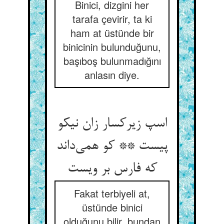
Binici, dizgini her
tarafa çevirir, ta ki
ham at üstünde bir
binicinin bulunduğunu,
başıboş bulunmadığını
anlasın diye.
اسپ زیرکسار زان نیکو
پیست ** کو همی‌داند
که فارس بر ویست
Fakat terbiyeli at,
üstünde binici
olduğunu bilir, bundan