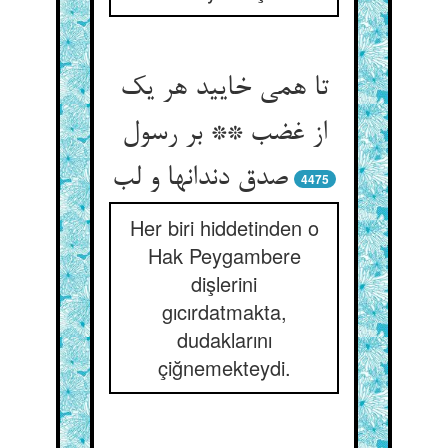
تا همی خایید هر یک
از غضب ** بر رسول
صدق دندانها و لب
4475
Her biri hiddetinden o
Hak Peygambere
dişlerini
gıcırdatmakta,
dudaklarını
çiğnemekteydi.