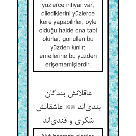
yüzlerce ihtiyar var,
dilediklerini yüzlerce
kere yapabilirler, öyle
olduğu halde ona tabi
olurlar, gönülleri bu
yüzden kırılır;
emellerine bu yüzden
erişememişlerdir.
عاقلانش بندگان
بندی‌اند ** عاشقانش
شکری و قندی‌اند
Akılı başında olanlar,