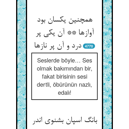
همچنین یکسان بود
آوازها ** آن یکی پر
درد و آن پر نازها
4770
Seslerde böyle… Ses
olmak bakımından bir,
fakat birisinin sesi
dertli, öbürünün nazlı,
edalı!
بانگ اسپان بشنوی اندر