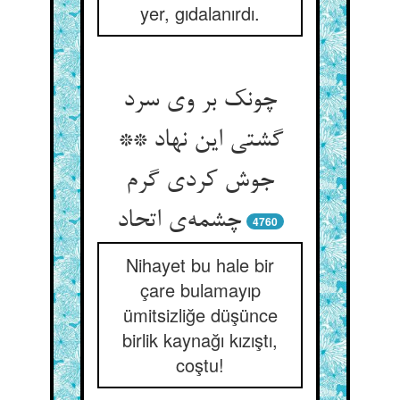
yer, gıdalanırdı.
چونک بر وی سرد
گشتی این نهاد **
جوش کردی گرم
چشمه‌ی اتحاد
4760
Nihayet bu hale bir
çare bulamayıp
ümitsizliğe düşünce
birlik kaynağı kızıştı,
coştu!