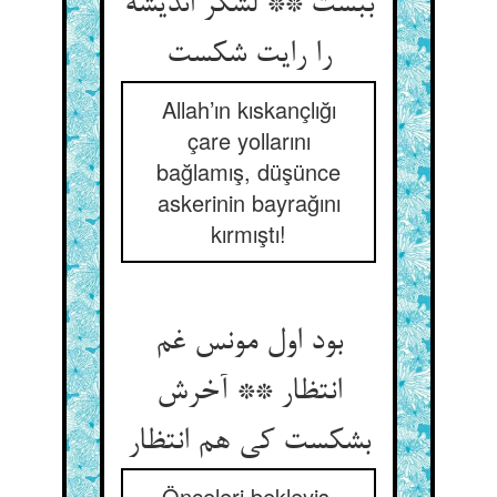
ببست ** لشکر اندیشه
را رایت شکست
Allah’ın kıskançlığı
çare yollarını
bağlamış, düşünce
askerinin bayrağını
kırmıştı!
بود اول مونس غم
انتظار ** آخرش
بشکست کی هم انتظار
Önceleri bekleyiş,