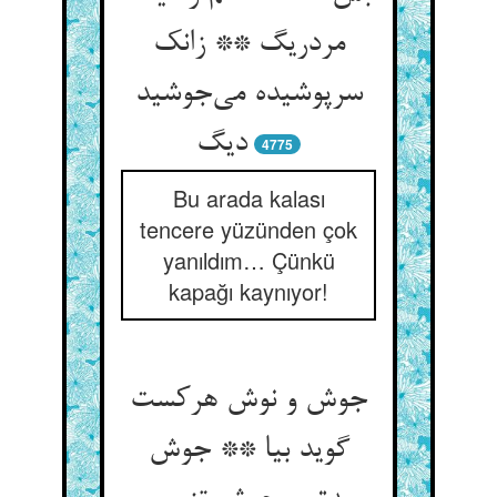
مردریگ ** زانک
سرپوشیده می‌جوشید
دیگ
4775
Bu arada kalası
tencere yüzünden çok
yanıldım… Çünkü
kapağı kaynıyor!
جوش و نوش هرکست
گوید بیا ** جوش