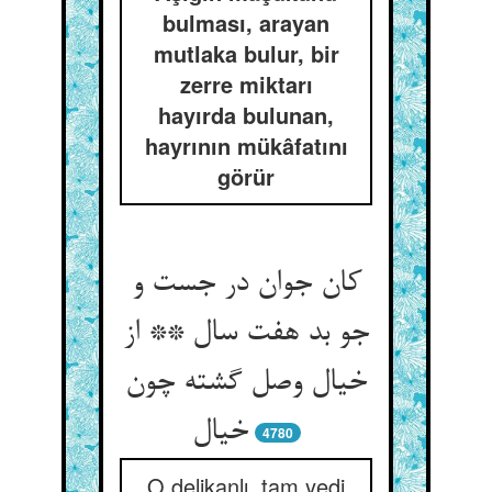
bulması, arayan
mutlaka bulur, bir
zerre miktarı
hayırda bulunan,
hayrının mükâfatını
görür
کان جوان در جست و
جو بد هفت سال ** از
خیال وصل گشته چون
خیال
4780
O delikanlı, tam yedi