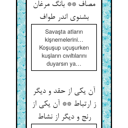
مصاف ** بانگ مرغان
بشنوی اندر طواف
Savaşta atların
kişnemelerini…
Koşuşup uçuşurken
kuşların cıvıltılarını
duyarsın ya…
آن یکی از حقد و دیگر
ز ارتباط ** آن یکی از
رنج و دیگر از نشاط