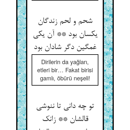
شحم و لحم زندگان
یکسان بود ** آن یکی
غمگین دگر شادان بود
Dirilerin da yağları,
etleri bir… Fakat birisi
gamlı, öbürü neşeli!
تو چه دانی تا ننوشی
قالشان ** زانک