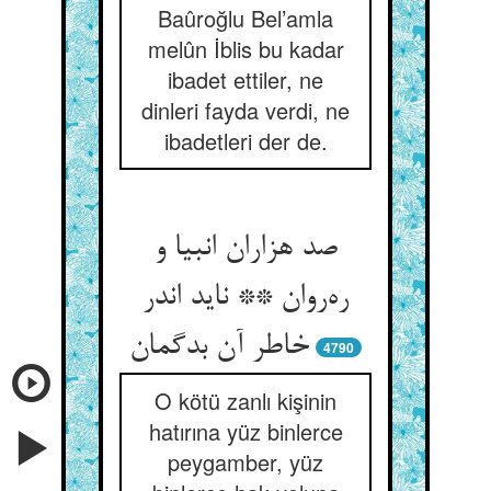
Baûroğlu Bel’amla
melûn İblis bu kadar
ibadet ettiler, ne
dinleri fayda verdi, ne
ibadetleri der de.
صد هزاران انبیا و
ره‌روان ** ناید اندر
خاطر آن بدگمان
4790
O kötü zanlı kişinin
hatırına yüz binlerce
peygamber, yüz