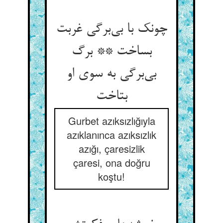
چونک با بی‌برگی غربت
بساخت ** برگ
بی‌برگی به سوی او
بتاخت
Gurbet azıksızlığıyla
azıklanınca azıksızlık
azığı, çaresizlik
çaresi, ona doğru
koştu!