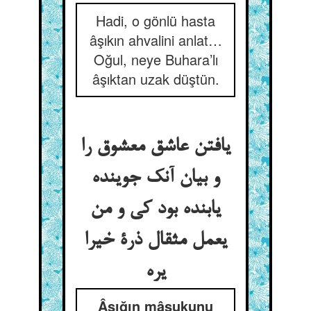
Hadi, o gönlü hasta
âşıkın ahvalini anlat…
Oğul, neye Buhara’lı
âşıktan uzak düştün.
یافتن عاشق معشوق را
و بیان آنک جوینده
یابنده بود کی و من
یعمل مثقال ذرة خیرا
یره
Âşığın mâşukunu