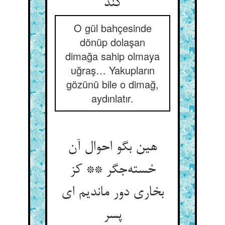
کند
O gül bahçesinde
dönüp dolaşan
dimağa sahip olmaya
uğraş… Yakupların
gözünü bile o dimağ,
aydınlatır.
هین بگو احوال آن
خسته‌جگر ** کز
بخاری دور ماندیم ای
پسر