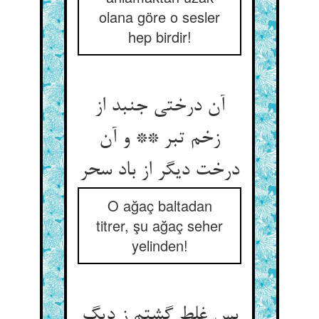
olana göre o sesler
hep birdir!
آن درختی جنبد از
زخم تبر ** و آن
درخت دیگر از باد سحر
O ağaç baltadan
titrer, şu ağaç seher
yelinden!
بس غلط گشتم ز دیگ