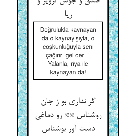
صدق و جوش تزویر و
ریا
Doğrulukla kaynayan
da o kaynayışıyla, o
coşkunluğuyla seni
çağırır, gel der…
Yalanla, riya ile
kaynayan da!
گر نداری بو ز جان
روشناس ** رو دماغی
دست آور بوشناس