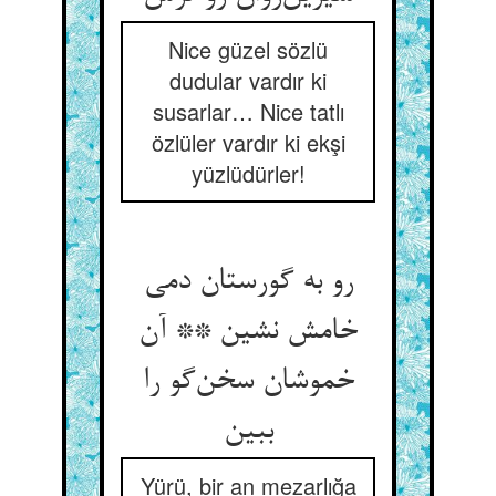
Nice güzel sözlü
dudular vardır ki
susarlar… Nice tatlı
özlüler vardır ki ekşi
yüzlüdürler!
رو به گورستان دمی
خامش نشین ** آن
خموشان سخن‌گو را
ببین
Yürü, bir an mezarlığa