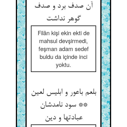
آن صدف برد و صدف
گوهر نداشت
Filân kişi ekin ekti de
mahsul devşirmedi,
feşman adam sedef
buldu da içinde inci
yoktu.
بلعم باعور و ابلیس لعین
** سود نامدشان
عبادتها و دین