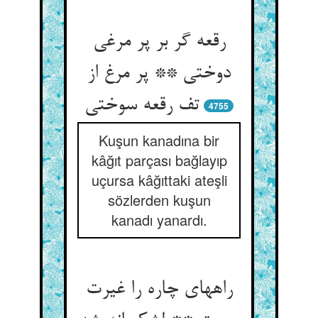
رقعه گر بر پر مرغی
دوختی ** پر مرغ از
تف رقعه سوختی
4755
Kuşun kanadına bir
kâğıt parçası bağlayıp
uçursa kâğıttaki ateşli
sözlerden kuşun
kanadı yanardı.
راههای چاره را غیرت