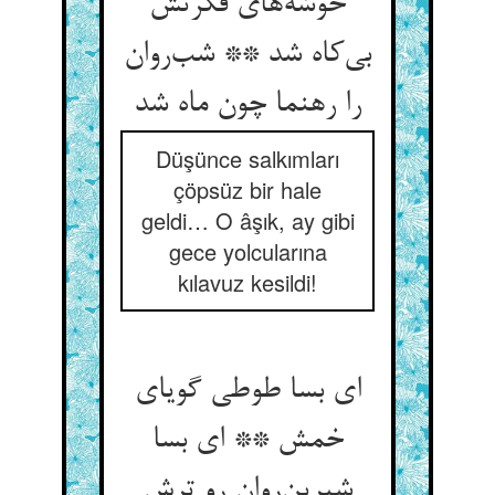
خوشه‌های فکرتش
بی‌کاه شد ** شب‌روان
را رهنما چون ماه شد
Düşünce salkımları
çöpsüz bir hale
geldi… O âşık, ay gibi
gece yolcularına
kılavuz kesildi!
ای بسا طوطی گویای
خمش ** ای بسا
شیرین‌روان رو ترش