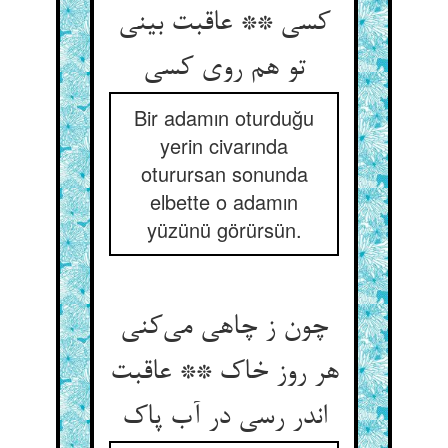
کسی ** عاقبت بینی
تو هم روی کسی
Bir adamın oturduğu
yerin civarında
oturursan sonunda
elbette o adamın
yüzünü görürsün.
چون ز چاهی می‌کنی
هر روز خاک ** عاقبت
اندر رسی در آب پاک