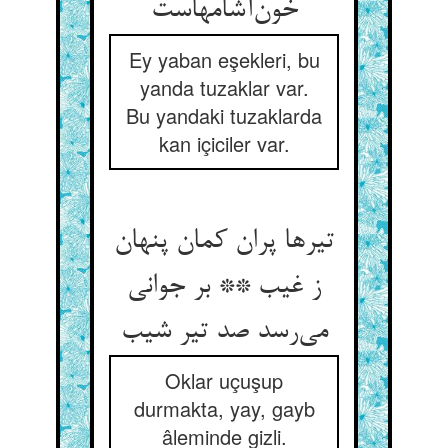
خون‌آشامهاست
Ey yaban eşekleri, bu
yanda tuzaklar var.
Bu yandaki tuzaklarda
kan içiciler var.
تیرها پران کمان پنهان
ز غیب ** بر جوانی
می‌رسد صد تیر شیب
Oklar uçuşup
durmakta, yay, gayb
âleminde gizli.