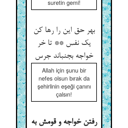
suretin gemi!
بهر حق این را رها کن
یک نفس ** تا خر
خواجه بجنباند جرس
Allah için şunu bir
nefes olsun bırak da
şehirlinin eşeği çanını
çalsın!
رفتن خواجه و قومش به