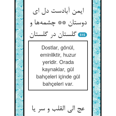
ایمن آبادست دل ای
دوستان ** چشمه‌ها و
گلستان در گلستان
515
Dostlar, gönül,
eminliktir, huzur
yeridir. Orada
kaynaklar, gül
bahçeleri içinde gül
bahçeleri var.
عج الی القلب و سر یا