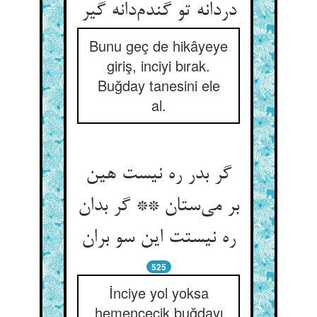
دردانه تو گندم‌دانه گیر
Bunu geç de hikâyeye
giriş, inciyi bırak.
Buğday tanesini ele
al.
گر بدر ره نیست هین
بر می‌ستان ** گر بدان
ره نیستت این سو بران
525
İnciye yol yoksa
hemencecik buğdayı