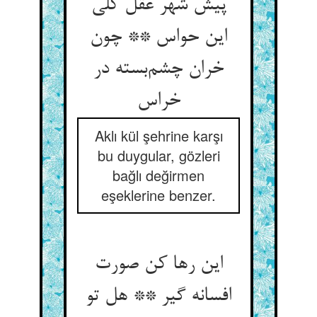
پیش شهر عقل کلی
این حواس ** چون
خران چشم‌بسته در
خراس
Aklı kül şehrine karşı
bu duygular, gözleri
bağlı değirmen
eşeklerine benzer.
این رها کن صورت
افسانه گیر ** هل تو