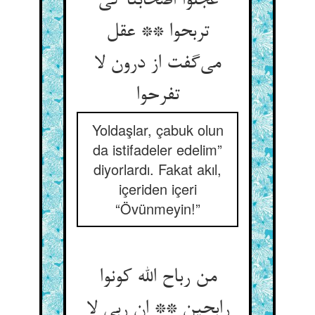
عجلوا اصحابنا کی
تربحوا ** عقل
می‌گفت از درون لا
تفرحوا
Yoldaşlar, çabuk olun
da istifadeler edelim”
diyorlardı. Fakat akıl,
içeriden içeri
“Övünmeyin!”
من رباح الله کونوا
رابحین ** ان ربی لا