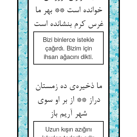
خوانده است ** بهر ما
غرس کرم بنشانده است
Bizi binlerce istekle
çağırdı. Bizim için
ihsan ağacını dikti.
ما ذخیره‌ی ده زمستان
دراز ** از بر او سوی
شهر آریم باز
Uzun kışın azığını