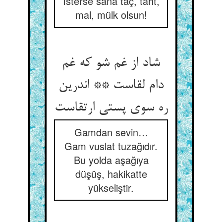
İsterse sana taç, taht,
mal, mülk olsun!
شاد از غم شو که غم
دام لقاست ** اندرین
ره سوی پستی ارتقاست
Gamdan sevin…
Gam vuslat tuzağıdır.
Bu yolda aşağıya
düşüş, hakikatte
yükseliştir.