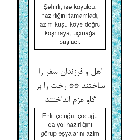
Şehirli, işe koyuldu,
hazırlığını tamamladı,
azim kuşu köye doğru
koşmaya, uçmağa
başladı.
اهل و فرزندان سفر را
ساختند ** رخت را بر
گاو عزم انداختند
Ehli, çoluğu, çocuğu
da yol hazırlığını
görüp eşyalarını azim