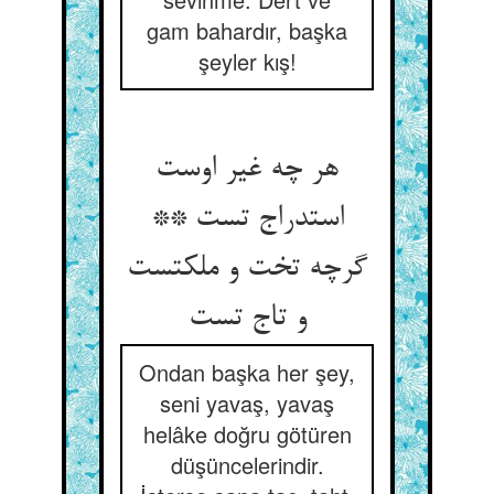
gam bahardır, başka
şeyler kış!
هر چه غیر اوست
استدراج تست **
گرچه تخت و ملکتست
و تاج تست
Ondan başka her şey,
seni yavaş, yavaş
helâke doğru götüren
düşüncelerindir.