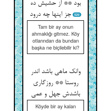
بود ** از حشیش ده
جز اینها چه درود
520
Tam bir ay onun
ahmaklığı gitmez. Köy
otlarından da bundan
başka ne biçilebilir ki?
وانک ماهی باشد اندر
روستا ** روزگاری
باشدش جهل و عمی
Köyde bir ay kalan