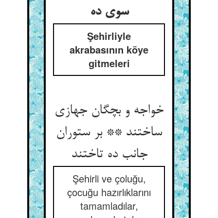
سوی ده
Şehirliyle
akrabasının köye
gitmeleri
خواجه و بچگان جهازی
ساختند ** بر ستوران
جانب ده تاختند
Şehirli ve çoluğu,
çocuğu hazırlıklarını
tamamladılar,