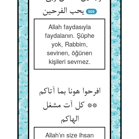
یحب الفرحین
505
Allah faydasıyla
faydalanın. Şüphe
yok, Rabbim,
sevinen, öğünen
kişileri sevmez.
افرحوا هونا بما آتاکم
** کل آت مشغل
الهاکم
Allah’ın size ihsan