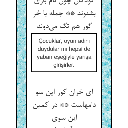
کودکان چون نام بازی
بشنوند ** جمله با خر
گور هم تگ می‌دوند
Çocuklar, oyun adını
duydular mı hepsi de
yaban eşeğiyle yarışa
girişirler.
ای خران کور این سو
دامهاست ** در کمین
این سوی