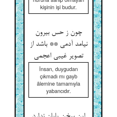
kişinin işi budur.
چون ز حس بیرون
نیامد آدمی ** باشد از
تصویر غیبی اعجمی
İnsan, duygudan
çıkmadı mı gayb
âlemine tamamıyla
yabancıdır.
این سخن پایان ندارد