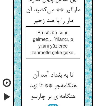
مارگیر ** می‌کشید آن
مار را با صد زحیر
Bu sözün sonu
gelmez… Yılancı, o
yılanı yüzlerce
zahmetle çeke çeke,
تا به بغداد آمد آن
هنگامه‌جو ** تا نهد
هنگامه‌ای بر چارسو