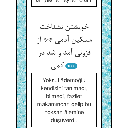
خویشتن نشناخت
مسکین آدمی ** از
فزونی آمد و شد در
کمی
1000
Yoksul âdemoğlu
kendisini tanımadı,
bilmedi, fazilet
makamından gelip bu
noksan âlemine
düşüverdi.