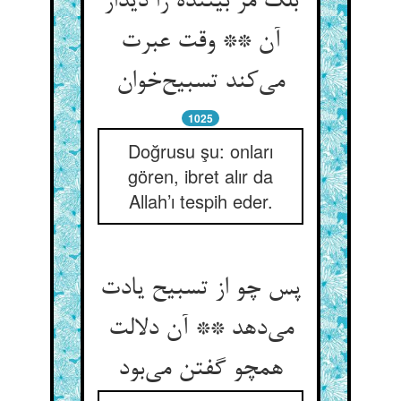
بلک مر بیننده را دیدار
آن ** وقت عبرت
می‌کند تسبیح‌خوان
1025
Doğrusu şu: onları
gören, ibret alır da
Allah’ı tespih eder.
پس چو از تسبیح یادت
می‌دهد ** آن دلالت
همچو گفتن می‌بود