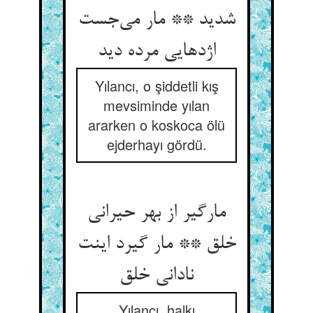
شدید ** مار می‌جست
اژدهایی مرده دید
Yılancı, o şiddetli kış
mevsiminde yılan
ararken o koskoca ölü
ejderhayı gördü.
مارگیر از بهر حیرانی
خلق ** مار گیرد اینت
نادانی خلق
Yılancı, halkı