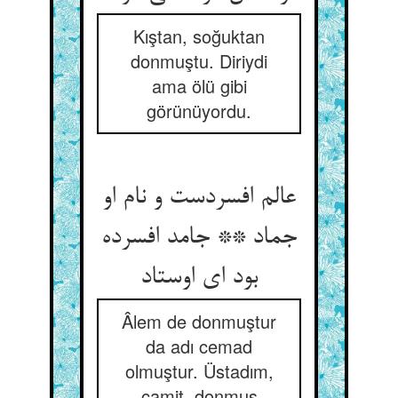
Kıştan, soğuktan
donmuştu. Diriydi
ama ölü gibi
görünüyordu.
عالم افسردست و نام او
جماد ** جامد افسرده
بود ای اوستاد
Âlem de donmuştur
da adı cemad
olmuştur. Üstadım,
camit, donmuş