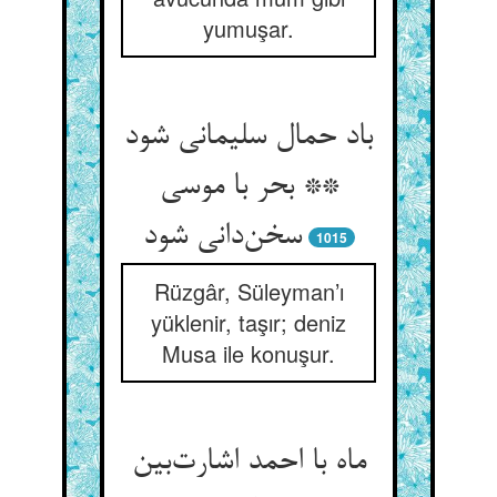
yumuşar.
باد حمال سلیمانی شود
** بحر با موسی
سخن‌دانی شود
1015
Rüzgâr, Süleyman’ı
yüklenir, taşır; deniz
Musa ile konuşur.
ماه با احمد اشارت‌بین