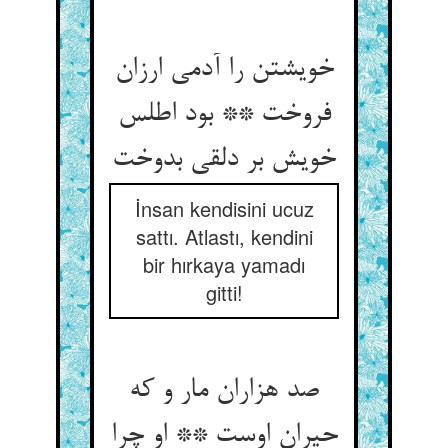
خویشتن را آدمی ارزان
فروخت ** بود اطلس
خویش بر دلقی بدوخت
İnsan kendisini ucuz
sattı. Atlastı, kendini
bir hırkaya yamadı
gitti!
صد هزاران مار و که
حیران اوست ** او چرا