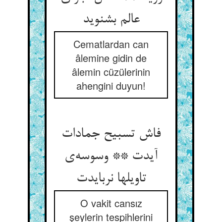
عالم بشنوید
Cematlardan can
âlemine gidin de
âlemin cüzülerinin
ahengini duyun!
فاش تسبیح جمادات
آیدت ** وسوسه‌ی
تاویلها نربایدت
O vakit cansız
şeylerin tespihlerini