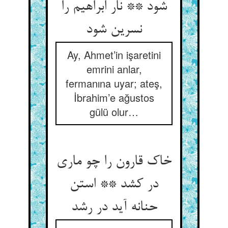
شود ** نار ابراهیم را
نسرین شود
Ay, Ahmet’in işaretini
emrini anlar,
fermanına uyar; ateş,
İbrahim’e ağustos
gülü olur…
خاک قارون را چو ماری
در کشد ** استن
حنانه آید در رشد