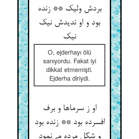
بردش ولیک ** زنده
بود و او ندیدش نیک
نیک
O, ejderhayı ölü
sanıyordu. Fakat iyi
dikkat etmemişti.
Ejderha diriydi.
او ز سرماها و برف
افسرده بود ** زنده بود
و شکل مرده می‌نمود