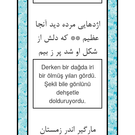
اژدهایی مرده دید آنجا
عظیم ** که دلش از
شکل او شد پر ز بیم
Derken bir dağda iri
bir ölmüş yılan gördü.
Şekli bile gönlünü
dehşetle
dolduruyordu.
مارگیر اندر زمستان