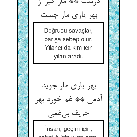
درست ** مار گیر از
بهر یاری مار جست
Doğrusu savaşlar,
barışa sebep olur.
Yılancı da kim için
yılan aradı.
بهر یاری مار جوید
آدمی ** غم خورد بهر
حریف بی‌غمی
İnsan, geçim için,
rahatlık için yılan arar,