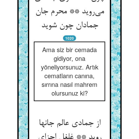
می‌روید ** محرم جان
جمادان چون شوید
1020
Ama siz bir cemada
gidiyor, ona
yöneliyorsunuz. Artık
cematların canına,
sırrına nasıl mahrem
olursunuz ki?
از جمادی عالم جانها
روید ** غلغل اجزای