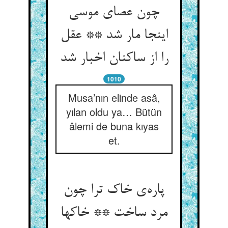
چون عصای موسی
اینجا مار شد ** عقل
را از ساکنان اخبار شد
1010
Musa’nın elinde asâ,
yılan oldu ya… Bütün
âlemi de buna kıyas
et.
پاره‌ی خاک ترا چون
مرد ساخت ** خاکها