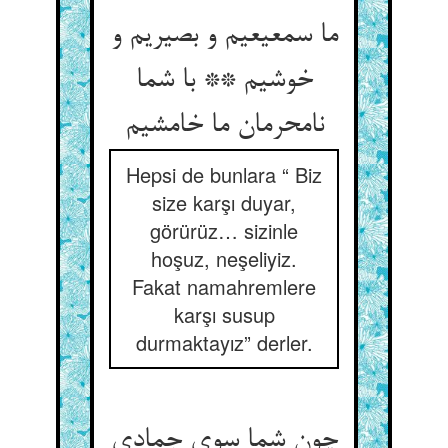
ما سمعیعیم و بصیریم و
خوشیم ** با شما
نامحرمان ما خامشیم
Hepsi de bunlara “ Biz
size karşı duyar,
görürüz… sizinle
hoşuz, neşeliyiz.
Fakat namahremlere
karşı susup
durmaktayız” derler.
چون شما سوی جمادی