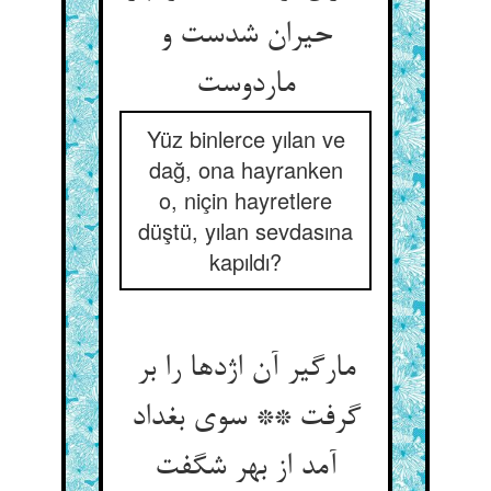
حیران شدست و
ماردوست
Yüz binlerce yılan ve
dağ, ona hayranken
o, niçin hayretlere
düştü, yılan sevdasına
kapıldı?
مارگیر آن اژدها را بر
گرفت ** سوی بغداد
آمد از بهر شگفت