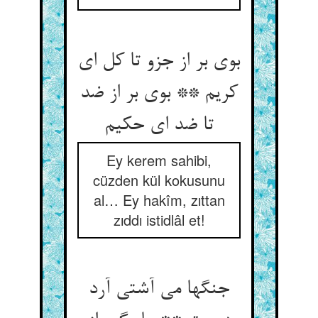
بوی بر از جزو تا کل ای
کریم ** بوی بر از ضد
تا ضد ای حکیم
Ey kerem sahibi,
cüzden kül kokusunu
al… Ey hakîm, zıttan
zıddı istidlâl et!
جنگها می آشتی آرد