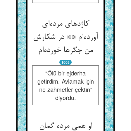
کاژدهای مرده‌ای
آورده‌ام ** در شکارش
من جگرها خورده‌ام
1005
“Ölü bir ejderha
getirdim. Avlamak için
ne zahmetler çektin”
diyordu.
او همی مرده گمان