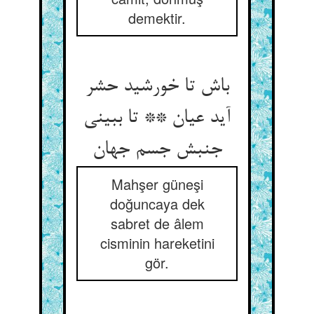
demektir.
باش تا خورشید حشر
آید عیان ** تا ببینی
جنبش جسم جهان
Mahşer güneşi
doğuncaya dek
sabret de âlem
cisminin hareketini
gör.