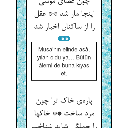
چون عصای موسی
اینجا مار شد ** عقل
را از ساکنان اخبار شد
1010
Musa’nın elinde asâ,
yılan oldu ya… Bütün
âlemi de buna kıyas
et.
پاره‌ی خاک ترا چون
مرد ساخت ** خاکها
را جملگی شاید شناخت