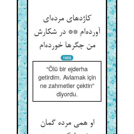
کاژدهای مرده‌ای
آورده‌ام ** در شکارش
من جگرها خورده‌ام
1005
“Ölü bir ejderha
getirdim. Avlamak için
ne zahmetler çektin”
diyordu.
او همی مرده گمان