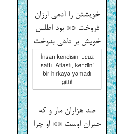
خویشتن را آدمی ارزان
فروخت ** بود اطلس
خویش بر دلقی بدوخت
İnsan kendisini ucuz
sattı. Atlastı, kendini
bir hırkaya yamadı
gitti!
صد هزاران مار و که
حیران اوست ** او چرا