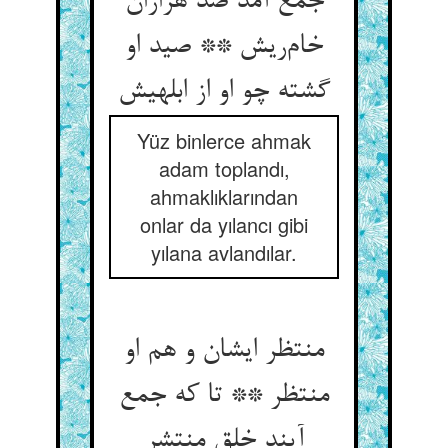
جمع آمد صد هزاران
خام‌ریش ** صید او
گشته چو او از ابلهیش
Yüz binlerce ahmak
adam toplandı,
ahmaklıklarından
onlar da yılancı gibi
yılana avlandılar.
منتظر ایشان و هم او
منتظر ** تا که جمع
آیند خلق منتشر