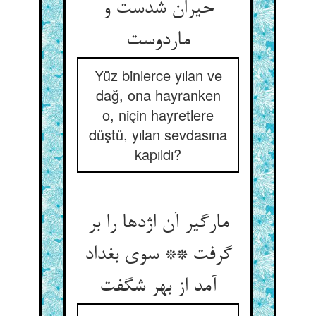
حیران شدست و
ماردوست
Yüz binlerce yılan ve
dağ, ona hayranken
o, niçin hayretlere
düştü, yılan sevdasına
kapıldı?
مارگیر آن اژدها را بر
گرفت ** سوی بغداد
آمد از بهر شگفت