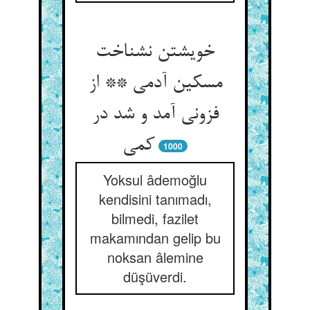
خویشتن نشناخت
مسکین آدمی ** از
فزونی آمد و شد در
کمی
1000
Yoksul âdemoğlu
kendisini tanımadı,
bilmedi, fazilet
makamından gelip bu
noksan âlemine
düşüverdi.