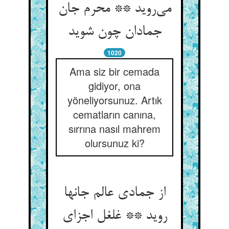
می‌روید ** محرم جان
جمادان چون شوید
1020
Ama siz bir cemada
gidiyor, ona
yöneliyorsunuz. Artık
cematların canına,
sırrına nasıl mahrem
olursunuz ki?
از جمادی عالم جانها
روید ** غلغل اجزای