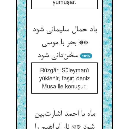
yumuşar.
باد حمال سلیمانی شود
** بحر با موسی
سخن‌دانی شود
1015
Rüzgâr, Süleyman’ı
yüklenir, taşır; deniz
Musa ile konuşur.
ماه با احمد اشارت‌بین
شود ** نار ابراهیم را