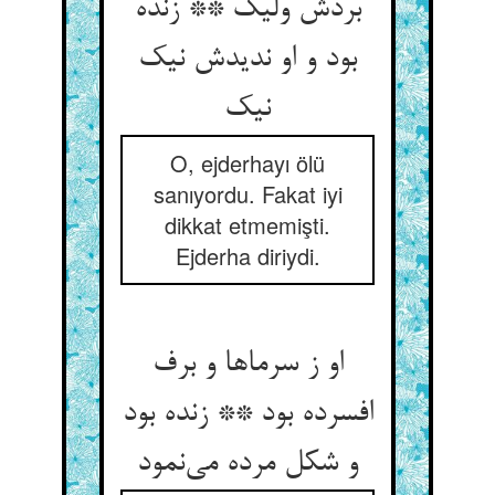
بردش ولیک ** زنده
بود و او ندیدش نیک
نیک
O, ejderhayı ölü
sanıyordu. Fakat iyi
dikkat etmemişti.
Ejderha diriydi.
او ز سرماها و برف
افسرده بود ** زنده بود
و شکل مرده می‌نمود