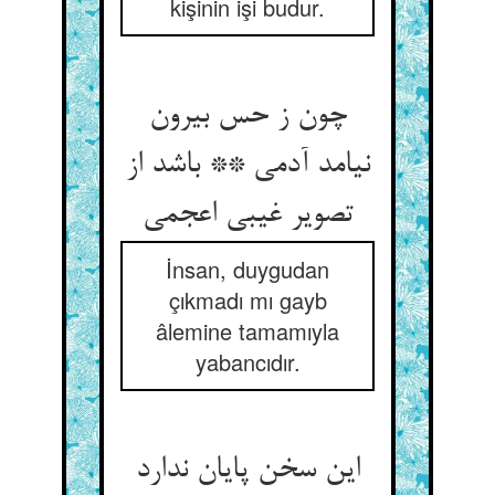
kişinin işi budur.
چون ز حس بیرون
نیامد آدمی ** باشد از
تصویر غیبی اعجمی
İnsan, duygudan
çıkmadı mı gayb
âlemine tamamıyla
yabancıdır.
این سخن پایان ندارد