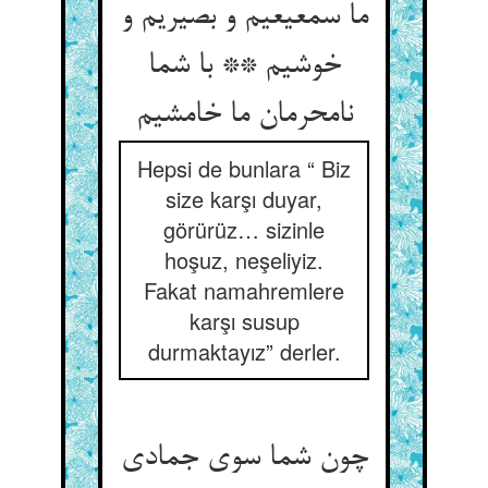
ما سمعیعیم و بصیریم و
خوشیم ** با شما
نامحرمان ما خامشیم
Hepsi de bunlara “ Biz
size karşı duyar,
görürüz… sizinle
hoşuz, neşeliyiz.
Fakat namahremlere
karşı susup
durmaktayız” derler.
چون شما سوی جمادی