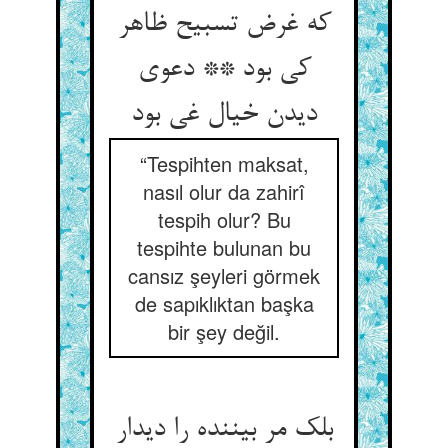
که غرض تسبیح ظاهر
کی بود ** دعوی
دیدن خیال غی بود
“Tespihten maksat,
nasıl olur da zahirî
tespih olur? Bu
tespihte bulunan bu
cansız şeyleri görmek
de sapıklıktan başka
bir şey değil.
بلک مر بیننده را دیدار