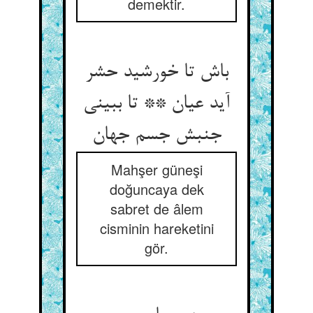
demektir.
باش تا خورشید حشر
آید عیان ** تا ببینی
جنبش جسم جهان
Mahşer güneşi
doğuncaya dek
sabret de âlem
cisminin hareketini
gör.