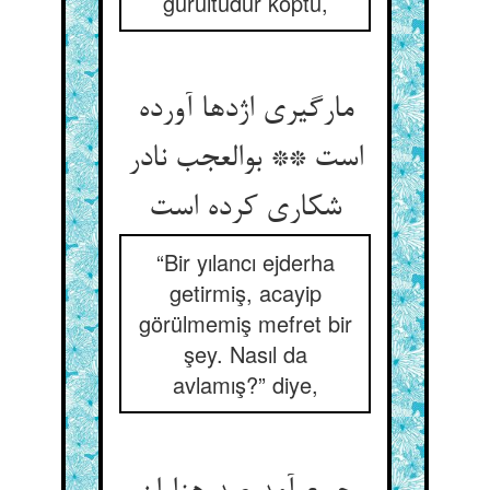
gürültüdür koptu,
مارگیری اژدها آورده
است ** بوالعجب نادر
شکاری کرده است
“Bir yılancı ejderha
getirmiş, acayip
görülmemiş mefret bir
şey. Nasıl da
avlamış?” diye,