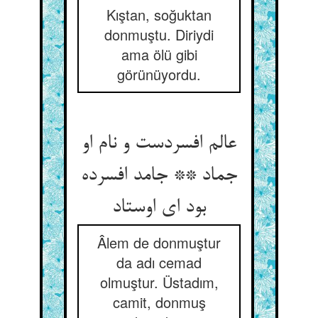
Kıştan, soğuktan
donmuştu. Diriydi
ama ölü gibi
görünüyordu.
عالم افسردست و نام او
جماد ** جامد افسرده
بود ای اوستاد
Âlem de donmuştur
da adı cemad
olmuştur. Üstadım,
camit, donmuş