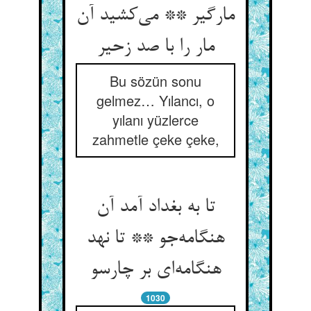
مارگیر ** می‌کشید آن
مار را با صد زحیر
Bu sözün sonu
gelmez… Yılancı, o
yılanı yüzlerce
zahmetle çeke çeke,
تا به بغداد آمد آن
هنگامه‌جو ** تا نهد
هنگامه‌ای بر چارسو
1030