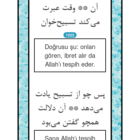
آن ** وقت عبرت
می‌کند تسبیح‌خوان
1025
Doğrusu şu: onları
gören, ibret alır da
Allah’ı tespih eder.
پس چو از تسبیح یادت
می‌دهد ** آن دلالت
همچو گفتن می‌بود
Sana Allah’ı tespih