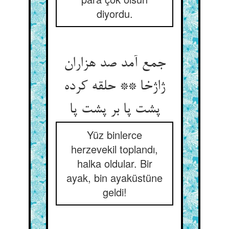
diyordu.
جمع آمد صد هزاران
ژاژخا ** حلقه کرده
پشت پا بر پشت پا
Yüz binlerce
herzevekil toplandı,
halka oldular. Bir
ayak, bin ayaküstüne
geldi!