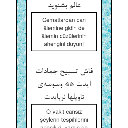
عالم بشنوید
Cematlardan can
âlemine gidin de
âlemin cüzülerinin
ahengini duyun!
فاش تسبیح جمادات
آیدت ** وسوسه‌ی
تاویلها نربایدت
O vakit cansız
şeylerin tespihlerini
apaçık duyarsın da