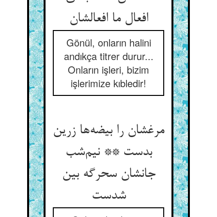
افعال ما افعالشان
Gönül, onların halini
andıkça titrer durur...
Onların işleri, bizim
işlerimize kıbledir!
مرغشان را بیضه‌ها زرین
بدست ** نیم‌شب
جانشان سحرگه بین
شدست