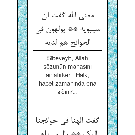
معنی الله گفت آن
سیبویه ** یولهون فی
الحوائج هم لدیه
Sibeveyh, Allah
sözünün manasını
anlatırken “Halk,
hacet zamanında ona
sığınır...
گفت الهنا فی حوائجنا
الیک ** والتمسناها