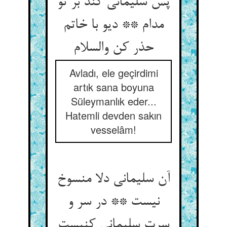
پس سلیمانی کند بر تو
مدام ** دیو با خاتم
حذر کن والسلام
Avladı, ele geçirdimi
artık sana boyuna
Süleymanlık eder...
Hatemli devden sakın
vesselâm!
آن سلیمانی دلا منسوخ
نیست ** در سر و
سرت سلیمانی کنیست