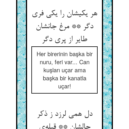
هر یکیشان را یکی فری
دگر ** مرغ جانشان
طایر از پری دگر
Her birerinin başka bir
nuru, feri var... Can
kuşları uçar ama
başka bir kanatla
uçar!
دل همی لرزد ز ذکر
حالشان ** قبله‌ی