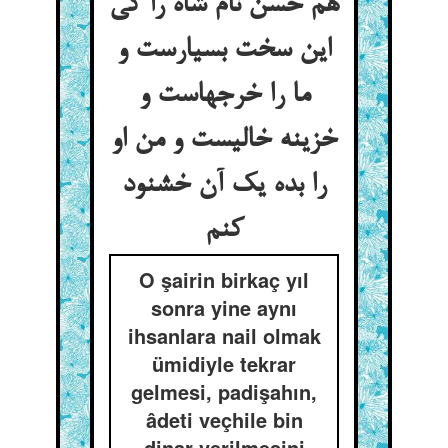
هم حسن نام شاه را کی
این سخت بسیارست و
ما را خرجهاست و
خزینه خالیست و من او
را بده یک آن خشنود
کنم
O şairin birkaç yıl
sonra yine aynı
ihsanlara nail olmak
ümidiyle tekrar
gelmesi, padişahın,
âdeti veçhile bin
dinar verilmesini