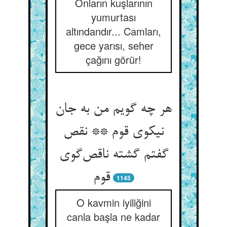
Onların kuşlarının
yumurtası
altındandır... Camları,
gece yarısı, seher
çağını görür!
هر چه گویم من به جان
نیکوی قوم ** نقص
گفتم گشته ناقص‌گوی
قوم
1145
O kavmin iyiliğini
canla başla ne kadar