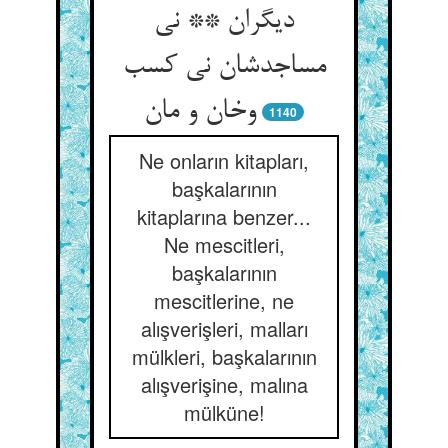
دیگران ** نی
مساجدشان نی کسب
وخان و مان
1140
Ne onların kitapları,
başkalarının
kitaplarına benzer...
Ne mescitleri,
başkalarının
mescitlerine, ne
alışverişleri, malları
mülkleri, başkalarının
alışverişine, malına
mülküne!