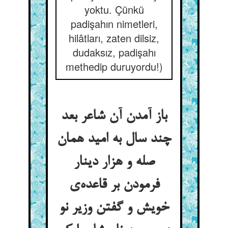
yoktu. Çünkü
padişahın nimetleri,
hilâtları, zaten dilsiz,
dudaksız, padişahı
methedip duruyordu!)
باز آمدن آن شاعر بعد
چند سال به امید همان
صله و هزار دینار
فرمودن بر قاعده‌ی
خویش و گفتن وزیر نو