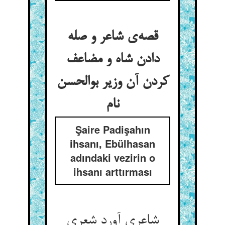
قصه‌ی شاعر و صله
دادن شاه و مضاعف
کردن آن وزیر بوالحسن
نام
Şaire Padişahın
ihsanı, Ebülhasan
adındaki vezirin o
ihsanı arttırması
شاعری آورد شعری