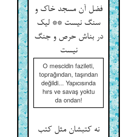
فضل آن مسجد خاک و
سنگ نیست ** لیک
در بناش حرص و جنگ
نیست
O mescidin fazileti,
toprağından, taşından
değildi... Yapıcısında
hırs ve savaş yoktu
da ondan!
نه کتبشان مثل کتب