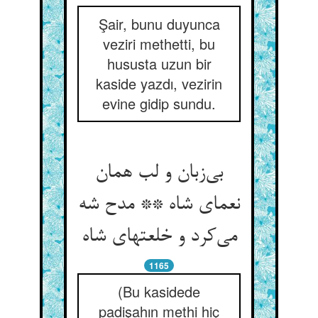
Şair, bunu duyunca
veziri methetti, bu
hususta uzun bir
kaside yazdı, vezirin
evine gidip sundu.
بی‌زبان و لب همان
نعمای شاه ** مدح شه
می‌کرد و خلعتهای شاه
1165
(Bu kasidede
padişahın methi hiç