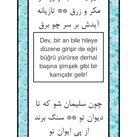
مکر و زرق ** تازیانه
آیدش بر سر چو برق
Dev, bir an bile hileye
düzene girişir de eğri
büğrü yürürse derhal
başına şimşek gibi bir
kamçıdır gelir!
چون سلیمان شو که تا
دیوان تو ** سنگ برند
از پی ایوان تو