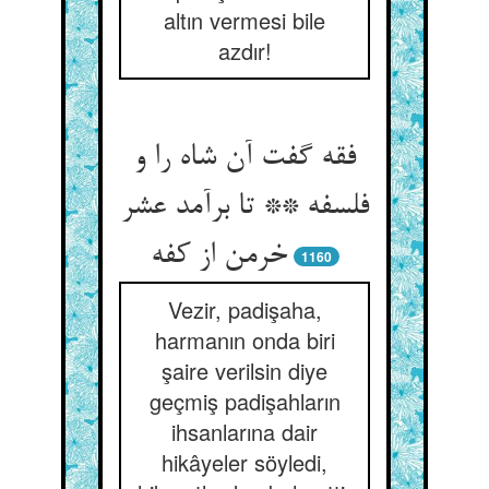
altın vermesi bile
azdır!
فقه گفت آن شاه را و
فلسفه ** تا برآمد عشر
خرمن از کفه
1160
Vezir, padişaha,
harmanın onda biri
şaire verilsin diye
geçmiş padişahların
ihsanlarına dair
hikâyeler söyledi,