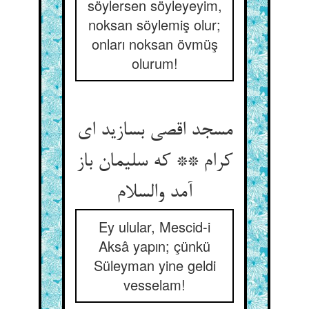
söylersen söyleyeyim,
noksan söylemiş olur;
onları noksan övmüş
olurum!
مسجد اقصی بسازید ای
کرام ** که سلیمان باز
آمد والسلام
Ey ulular, Mescid-i
Aksâ yapın; çünkü
Süleyman yine geldi
vesselam!