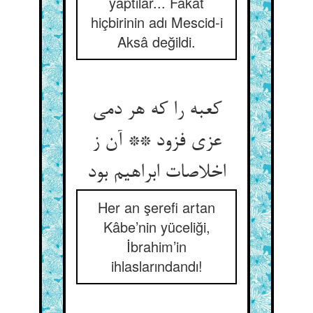
yaptılar... Fakat
hiçbirinin adı Mescid-i
Aksâ değildi.
کعبه را که هر دمی
عزی فزود ** آن ز
اخلاصات ابراهیم بود
Her an şerefi artan
Kâbe’nin yüceliği,
İbrahim’in
ihlaslarındandı!