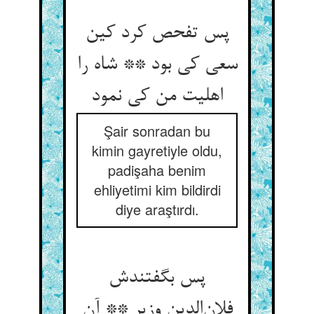
پس تفحص کرد کین
سعی کی بود ** شاه را
اهلیت من کی نمود
Şair sonradan bu
kimin gayretiyle oldu,
padişaha benim
ehliyetimi kim bildirdi
diye araştırdı.
پس بگفتندش
فلان‌الدین وزیر ** آن