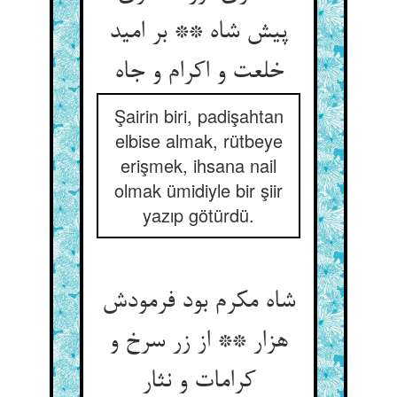
پیش شاه ** بر امید
خلعت و اکرام و جاه
Şairin biri, padişahtan
elbise almak, rütbeye
erişmek, ihsana nail
olmak ümidiyle bir şiir
yazıp götürdü.
شاه مکرم بود فرمودش
هزار ** از زر سرخ و
کرامات و نثار