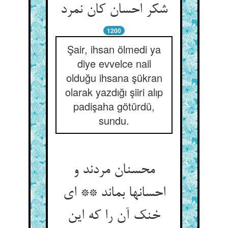
شکر احسان کان نمرد
1200
Şair, ihsan ölmedi ya
diye evvelce nail
olduğu ihsana şükran
olarak yazdığı şiiri alıp
padişaha götürdü,
sundu.
محسنان مردند و
احسانها بماند ** ای
خنک آن را که این