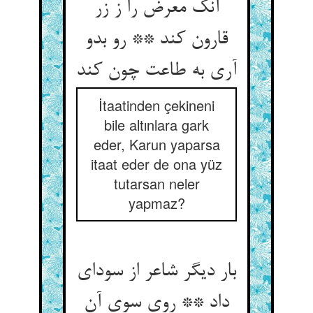
آنک معرض را ز زر
قارون کند ** رو بدو
آری به طاعت چون کند
İtaatinden çekineni
bile altınlara gark
eder, Karun yaparsa
itaat eder de ona yüz
tutarsan neler
yapmaz?
بار دیگر شاعر از سودای
داد ** روی سوی آن