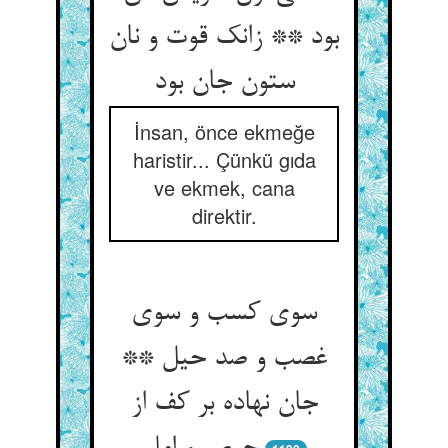
بود ** زانک قوت و نان
ستون جان بود
İnsan, önce ekmeğe
haristir... Çünkü gıda
ve ekmek, cana
direktir.
سوی کسب و سوی
غصب و صد حیل **
جان نهاده بر کف از