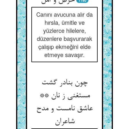
حرص و امل
1190
Canını avucuna alır da
hırsla, ümitle ve
yüzlerce hilelere,
düzenlere başvurarak
çalışıp ekmeğini elde
etmeye savaşır.
چون بنادر گشت
مستغنی ز نان **
عاشق نامست و مدح
شاعران