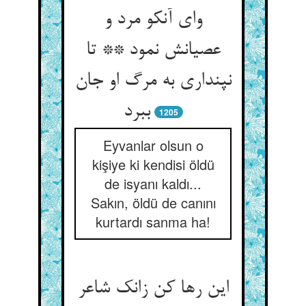
وای آنکو مرد و
عصیانش نمود ** تا
نپنداری به مرگ او جان
ببرد
1205
Eyvanlar olsun o
kişiye ki kendisi öldü
de isyanı kaldı...
Sakın, öldü de canını
kurtardı sanma ha!
این رها کن زانک شاعر