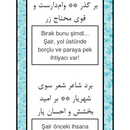
بر گذر ** وام‌دارست و
قوی محتاج زر
Bırak bunu şimdi...
Şair, yol üstünde
borçlu ve paraya pek
ihtiyacı var!
برد شاعر شعر سوی
شهریار ** بر امید
بخشش و احسان پار
Şair önceki ihsana