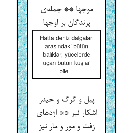
موجها ** جمله‌ی
پرندگان بر اوجها
Hatta deniz dalgaları
arasındaki bütün
balıklar, yücelerde
uçan bütün kuşlar
bile...
پیل و گرگ و حیدر
اشکار نیز ** اژدهای
زفت و مور و مار نیز