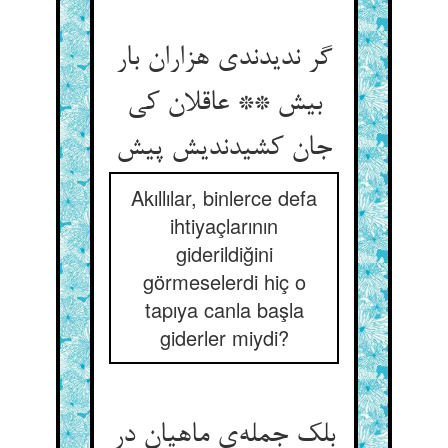
گر ندیدندی هزاران بار
بیش ** عاقلان کی
جان کشیدندیش پیش
Akıllılar, binlerce defa
ihtiyaçlarının
giderildiğini
görmeselerdi hiç o
tapıya canla başla
giderler miydi?
بلک جمله‌ی ماهیان در