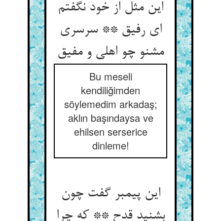
این مثل از خود نگفتم
ای رفیق ** سرسری
مشنو چو اهلی و مفیق
Bu meseli
kendiliğimden
söylemedim arkadaş;
aklın başındaysa ve
ehilsen serserice
dinleme!
این پیمبر گفت چون
بشنید قدح ** که چرا