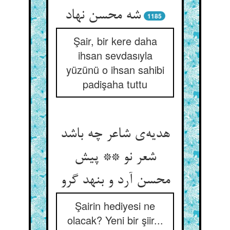
شه محسن نهاد
1185
Şair, bir kere daha
ihsan sevdasıyla
yüzünü o ihsan sahibi
padişaha tuttu
هدیه‌ی شاعر چه باشد
شعر نو ** پیش
محسن آرد و بنهد گرو
Şairin hediyesi ne
olacak? Yeni bir şiir...