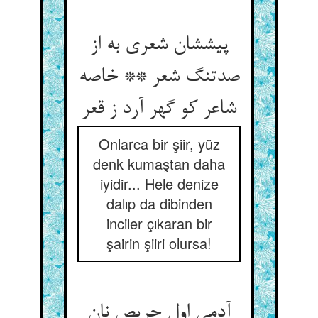
پیششان شعری به از
صدتنگ شعر ** خاصه
شاعر کو گهر آرد ز قعر
Onlarca bir şiir, yüz
denk kumaştan daha
iyidir... Hele denize
dalıp da dibinden
inciler çıkaran bir
şairin şiiri olursa!
آدمی اول حریص نان