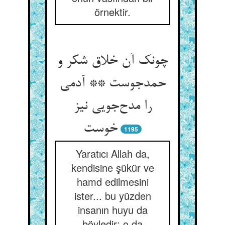
örnektir.
چونک آن خلاق شکر و
حمدجوست ** آدمی
را مدح‌جویی نیز
خوست
1195
Yaratıcı Allah da,
kendisine şükür ve
hamd edilmesini
ister... bu yüzden
insanın huyu da
böyledir; o da