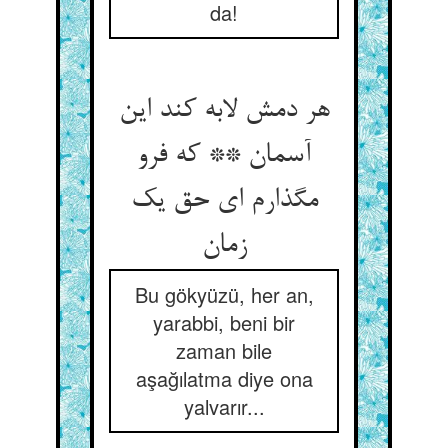
da!
هر دمش لابه کند این
آسمان ** که فرو
مگذارم ای حق یک
زمان
Bu gökyüzü, her an,
yarabbi, beni bir
zaman bile
aşağılatma diye ona
yalvarır...