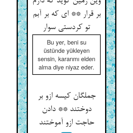
وین زمین گوید که دارم
بر قرار ** ای که بر آبم
تو کردستی سوار
Bu yer, beni su
üstünde yükleyen
sensin, kararımı elden
alma diye niyaz eder.
جملگان کیسه ازو بر
دوختند ** دادن
حاجت ازو آموختند