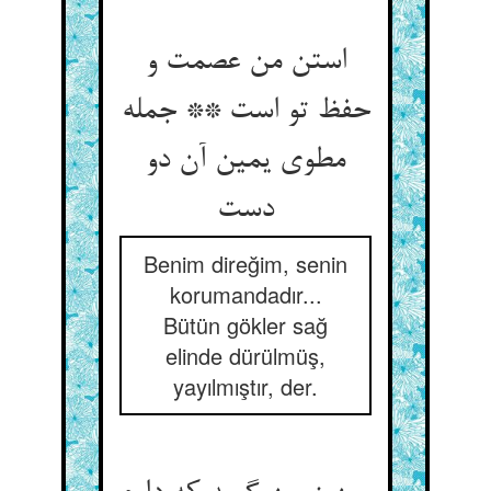
استن من عصمت و
حفظ تو است ** جمله
مطوی یمین آن دو
دست
Benim direğim, senin
korumandadır...
Bütün gökler sağ
elinde dürülmüş,
yayılmıştır, der.