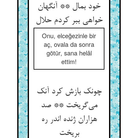
خود بمال ** آنگهان
خواهی ببر کردم حلال
Onu, elceğezinle bir
aç, ovala da sonra
götür, sana helâl
ettim!
چونک بازش کرد آنک
می‌گریخت ** صد
هزاران ژنده اندر ره
بریخت