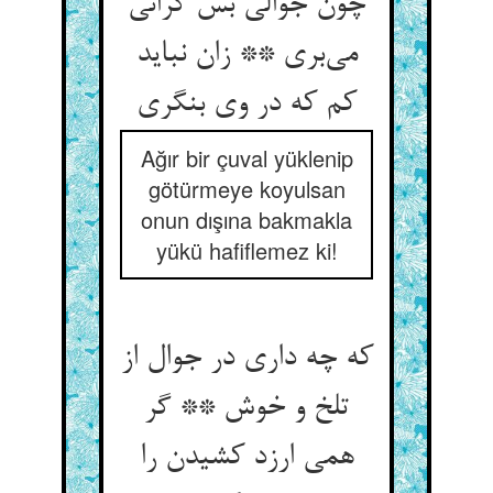
چون جوالی بس گرانی
می‌بری ** زان نباید
کم که در وی بنگری
Ağır bir çuval yüklenip
götürmeye koyulsan
onun dışına bakmakla
yükü hafiflemez ki!
که چه داری در جوال از
تلخ و خوش ** گر
همی ارزد کشیدن را