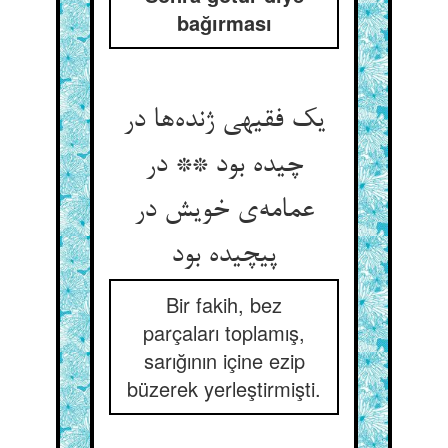
bağırması
یک فقیهی ژنده‌ها در
چیده بود ** در
عمامه‌ی خویش در
پیچیده بود
Bir fakih, bez
parçaları toplamış,
sarığının içine ezip
büzerek yerleştirmişti.