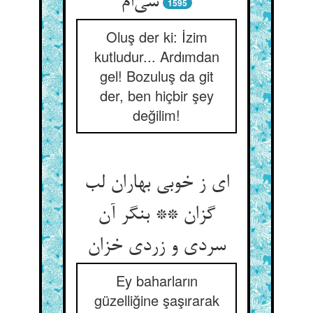
شی‌ام
1595
Oluş der ki: İzim
kutludur... Ardımdan
gel! Bozuluş da git
der, ben hiçbir şey
değilim!
ای ز خوبی بهاران لب
گزان ** بنگر آن
سردی و زردی خزان
Ey baharların
güzelliğine şaşırarak