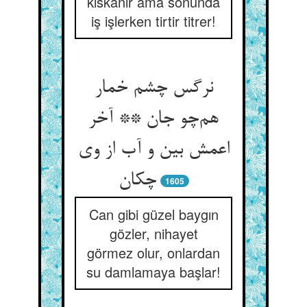
kıskanır ama sonunda
iş işlerken tirtir titrer!
نرگس چشم خمار
هم‌چو جان ** آخر
اعمش بین و آب از وی
چکان
1605
Can gibi güzel baygın
gözler, nihayet
görmez olur, onlardan
su damlamaya başlar!