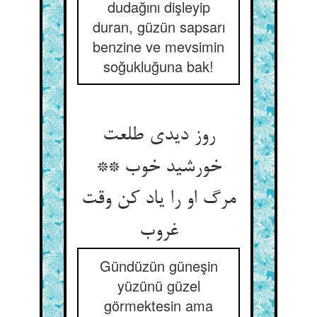
dudağını dişleyip
duran, güzün sapsarı
benzine ve mevsimin
soğukluğuna bak!
روز دیدی طلعت
خورشید خوب **
مرگ او را یاد کن وقت
غروب
Gündüzün güneşin
yüzünü güzel
görmektesin ama