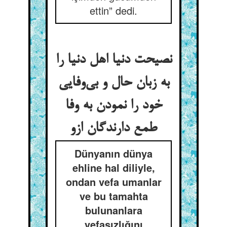
ettin” dedi.
نصیحت دنیا اهل دنیا را
به زبان حال و بی‌وفایی
خود را نمودن به وفا
طمع دارندگان ازو
Dünyanın dünya
ehline hal diliyle,
ondan vefa umanlar
ve bu tamahta
bulunanlara
vefasızlığını