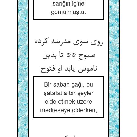
sarığın içine
gömülmüştü.
روی سوی مدرسه کرده
صبوح ** تا بدین
ناموس یابد او فتوح
Bir sabah çağı, bu
şatafatla bir şeyler
elde etmek üzere
medreseye giderken,