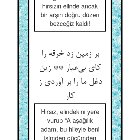
hırsızın elinde ancak
bir arşın doğru düzen
bezceğiz kaldı!
بر زمین زد خرقه را
کای بی‌عیار ** زین
دغل ما را بر آوردی ز
کار
Hırsız, elindekini yere
vurup “A aşağılık
adam, bu hileyle beni
işimden gücümden