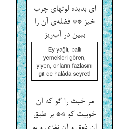
ای بدیده لوتهای چرب
خیز ** فضله‌ی آن را
ببین در آب‌ریز
Ey yağlı, ballı
yemekleri gören,
yiyen, onların fazlasını
git de halâda seyret!
مر خبث را گو که آن
خوبیت کو ** بر طبق
آن ذوق و آن نغزی و بو