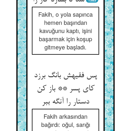
شد تا بسازد کار را
1585
Fakih, o yola sapınca
hemen başından
kavuğunu kaptı, işini
başarmak için koşup
gitmeye başladı.
پس فقیهش بانگ برزد
کای پسر ** باز کن
دستار را آنگه ببر
Fakih arkasından
bağırdı: oğul, sarığı