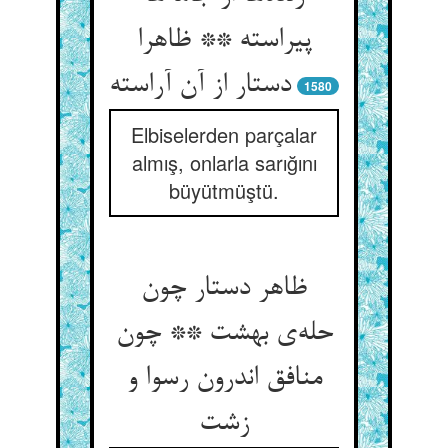
پیراسته ** ظاهرا
دستار از آن آراسته
1580
Elbiselerden parçalar
almış, onlarla sarığını
büyütmüştü.
ظاهر دستار چون
حله‌ی بهشت ** چون
منافق اندرون رسوا و
زشت