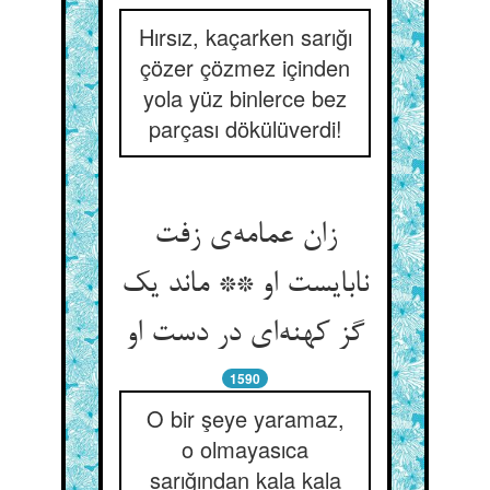
Hırsız, kaçarken sarığı
çözer çözmez içinden
yola yüz binlerce bez
parçası dökülüverdi!
زان عمامه‌ی زفت
نابایست او ** ماند یک
گز کهنه‌ای در دست او
1590
O bir şeye yaramaz,
o olmayasıca
sarığından kala kala