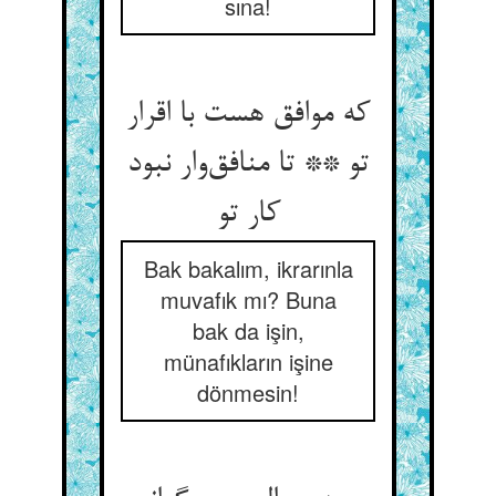
sına!
که موافق هست با اقرار
تو ** تا منافق‌وار نبود
کار تو
Bak bakalım, ikrarınla
muvafık mı? Buna
bak da işin,
münafıkların işine
dönmesin!