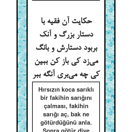
حکایت آن فقیه با
دستار بزرگ و آنک
بربود دستارش و بانگ
می‌زد کی باز کن ببین
کی چه می‌بری آنگه ببر
Hırsızın koca sarıklı
bir fakihin sarığını
çalması, fakihin
sarığı aç, bak ne
götürdüğünü anla.
Sonra götür diye