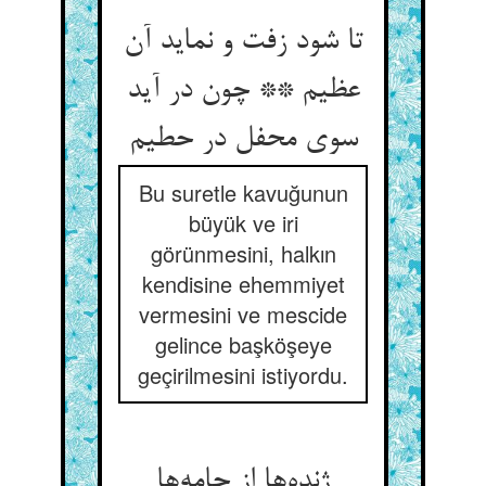
تا شود زفت و نماید آن
عظیم ** چون در آید
سوی محفل در حطیم
Bu suretle kavuğunun
büyük ve iri
görünmesini, halkın
kendisine ehemmiyet
vermesini ve mescide
gelince başköşeye
geçirilmesini istiyordu.
ژنده‌ها از جامه‌ها