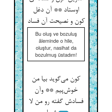
اوستاد ** آن دغل
کون و نصیحت آن فساد
Bu oluş ve bozuluş
âleminde o hile,
oluştur, nasihat da
bozulmuş üstadım!
کون می‌گوید بیا من
خوش‌پیم ** وآن
فسادش گفته رو من لا