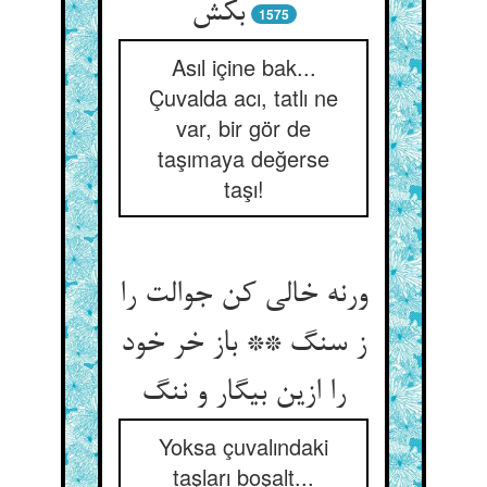
بکش
1575
Asıl içine bak...
Çuvalda acı, tatlı ne
var, bir gör de
taşımaya değerse
taşı!
ورنه خالی کن جوالت را
ز سنگ ** باز خر خود
را ازین بیگار و ننگ
Yoksa çuvalındaki
taşları boşalt...