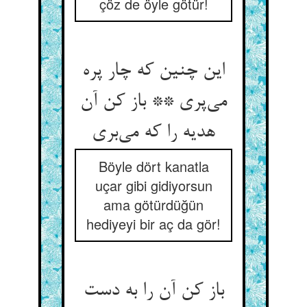
çöz de öyle götür!
این چنین که چار پره
می‌پری ** باز کن آن
هدیه را که می‌بری
Böyle dört kanatla
uçar gibi gidiyorsun
ama götürdüğün
hediyeyi bir aç da gör!
باز کن آن را به دست