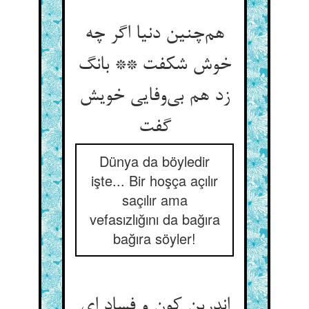
هم‌چنین دنیا اگر چه
خوش شکفت ** بانگ
زد هم بی‌وفایی خویش
گفت
Dünya da böyledir
işte... Bir hoşça açılır
saçılır ama
vefasızlığını da bağıra
bağıra söyler!
اندرین کون و فساد ای