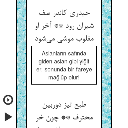
حیدری کاندر صف
شیران رود ** آخر او
مغلوب موشی می‌شود
Aslanların safında
giden aslan gibi yiğit
er, sonunda bir fareye
mağlûp olur!
طبع تیز دوربین
محترف ** چون خر