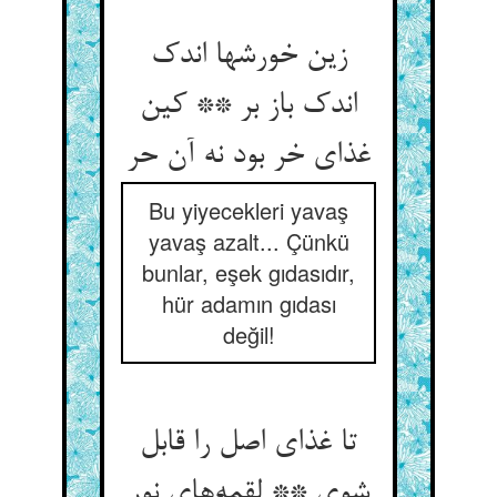
زین خورشها اندک
اندک باز بر ** کین
غذای خر بود نه آن حر
Bu yiyecekleri yavaş
yavaş azalt... Çünkü
bunlar, eşek gıdasıdır,
hür adamın gıdası
değil!
تا غذای اصل را قابل
شوی ** لقمه‌های نور