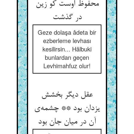
محفوظ اوست کو زین
در گذشت
Geze dolaşa âdeta bir
ezberleme levhası
kesilirsin... Hâlbuki
bunlardan geçen
Levhimahfuz olur!
عقل دیگر بخشش
یزدان بود ** چشمه‌ی
آن در میان جان بود