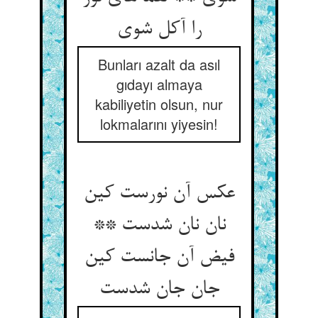
را آکل شوی
Bunları azalt da asıl
gıdayı almaya
kabiliyetin olsun, nur
lokmalarını yiyesin!
عکس آن نورست کین
نان نان شدست **
فیض آن جانست کین
جان جان شدست