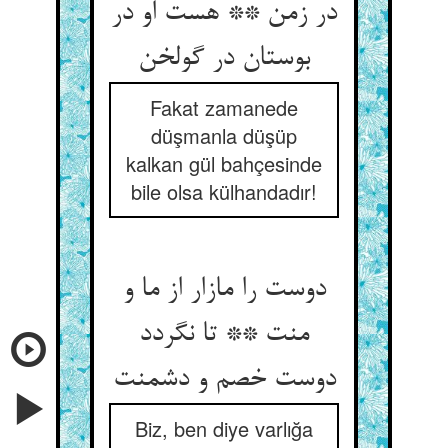
در زمن ** هست او در
بوستان در گولخن
Fakat zamanede
düşmanla düşüp
kalkan gül bahçesinde
bile olsa külhandadır!
دوست را مازار از ما و
منت ** تا نگردد
دوست خصم و دشمنت
Biz, ben diye varlığa