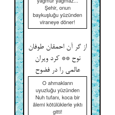
yağmur yağmaz...
Şehir, onun
baykuşluğu yüzünden
viraneye döner!
از گر آن احمقان طوفان
نوح ** کرد ویران
عالمی را در فضوح
O ahmakların
uyuzluğu yüzünden
Nuh tufanı, koca bir
âlemi kötülüklerle yıktı
gitti!