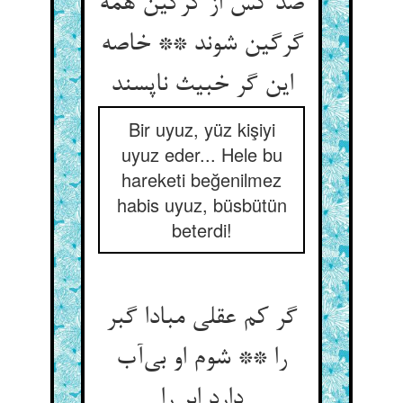
صد کس از گرگین همه
گرگین شوند ** خاصه
این گر خبیث ناپسند
Bir uyuz, yüz kişiyi
uyuz eder... Hele bu
hareketi beğenilmez
habis uyuz, büsbütün
beterdi!
گر کم عقلی مبادا گبر
را ** شوم او بی‌آب
دارد ابر را