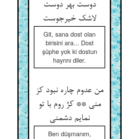
دوست بهر دوست
لاشک خیرجوست
Git, sana dost olan
birisini ara... Dost
şüphe yok ki dostun
hayrını diler.
من عدوم چاره نبود کز
منی ** کژ روم با تو
نمایم دشمنی
Ben düşmanım,