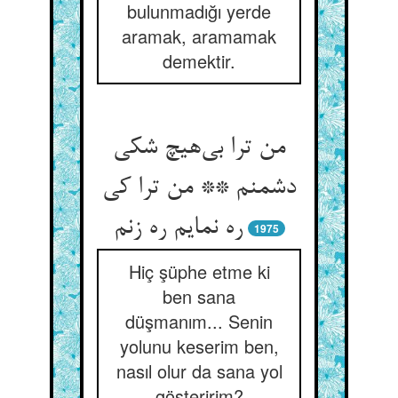
bulunmadığı yerde
aramak, aramamak
demektir.
من ترا بی‌هیچ شکی
دشمنم ** من ترا کی
ره نمایم ره زنم
1975
Hiç şüphe etme ki
ben sana
düşmanım... Senin
yolunu keserim ben,
nasıl olur da sana yol
gösteririm?