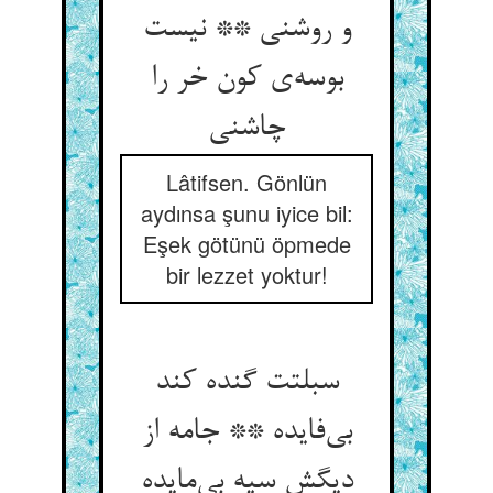
و روشنی ** نیست
بوسه‌ی کون خر را
چاشنی
Lâtifsen. Gönlün
aydınsa şunu iyice bil:
Eşek götünü öpmede
bir lezzet yoktur!
سبلتت گنده کند
بی‌فایده ** جامه از
دیگش سیه بی‌مایده