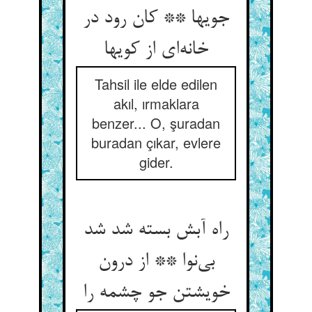
جویها ** کان رود در
خانه‌ای از کویها
Tahsil ile elde edilen
akıl, ırmaklara
benzer... O, şuradan
buradan çıkar, evlere
gider.
راه آبش بسته شد شد
بی‌نوا ** از درون
خویشتن جو چشمه را