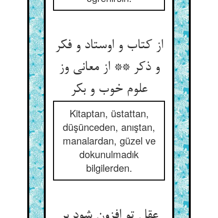
از کتاب و اوستاد و فکر
و ذکر ** از معانی وز
علوم خوب و بکر
Kitaptan, üstattan,
düşünceden, anıştan,
manalardan, güzel ve
dokunulmadık
bilgilerden.
عقل تو افزون شود بر