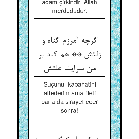
adam çirkindir, Allah
merdududur.
گرچه آمرزم گناه و
زلتش ** هم کند بر
من سرایت علتش
Suçunu, kabahatini
affederim ama illeti
bana da sirayet eder
sonra!