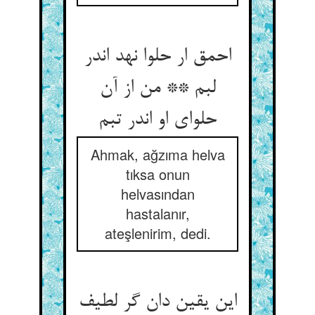
احمق ار حلوا نهد اندر
لبم ** من از آن
حلوای او اندر تبم
Ahmak, ağzıma helva
tıksa onun
helvasından
hastalanır,
ateşlenirim, dedi.
این یقین دان گر لطیف