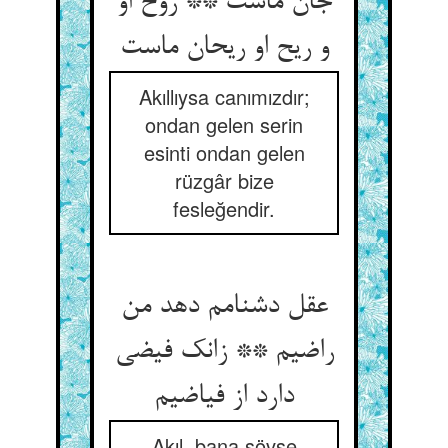
جان ماست ** روح او
و ریح او ریحان ماست
Akıllıysa canımızdır;
ondan gelen serin
esinti ondan gelen
rüzgâr bize
fesleğendir.
عقل دشنامم دهد من
راضیم ** زانک فیضی
دارد از فیاضیم
Akıl, bana sövse