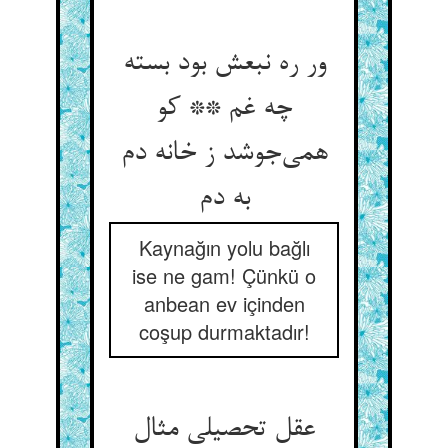
ور ره نبعش بود بسته
چه غم ** کو
همی‌جوشد ز خانه دم
به دم
Kaynağın yolu bağlı
ise ne gam! Çünkü o
anbean ev içinden
coşup durmaktadır!
عقل تحصیلی مثال