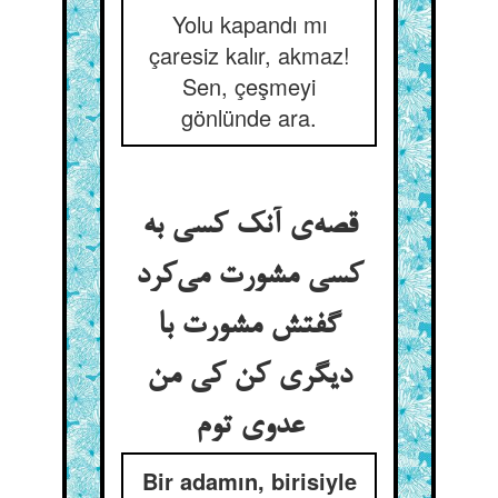
Yolu kapandı mı
çaresiz kalır, akmaz!
Sen, çeşmeyi
gönlünde ara.
قصه‌ی آنک کسی به
کسی مشورت می‌کرد
گفتش مشورت با
دیگری کن کی من
عدوی توم
Bir adamın, birisiyle