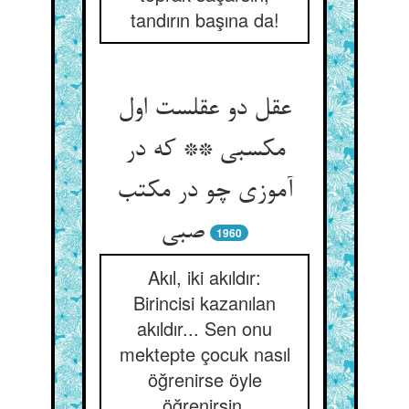
tandırın başına da!
عقل دو عقلست اول
مکسبی ** که در
آموزی چو در مکتب
صبی
1960
Akıl, iki akıldır:
Birincisi kazanılan
akıldır... Sen onu
mektepte çocuk nasıl
öğrenirse öyle
öğrenirsin.