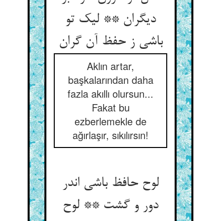
دیگران ** لیک تو
باشی ز حفظ آن گران
Aklın artar,
başkalarından daha
fazla akıllı olursun...
Fakat bu
ezberlemekle de
ağırlaşır, sıkılırsın!
لوح حافظ باشی اندر
دور و گشت ** لوح