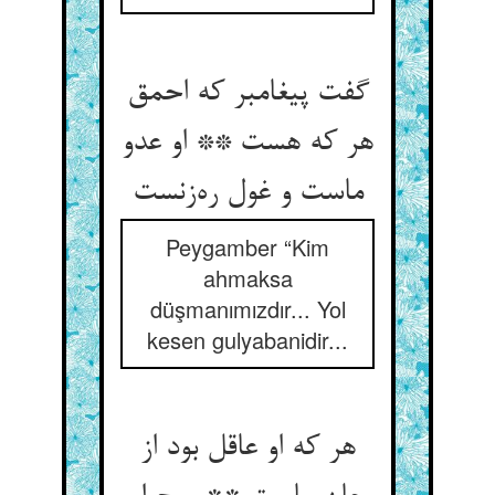
گفت پیغامبر که احمق
هر که هست ** او عدو
ماست و غول ره‌زنست
Peygamber “Kim
ahmaksa
düşmanımızdır... Yol
kesen gulyabanidir...
هر که او عاقل بود از