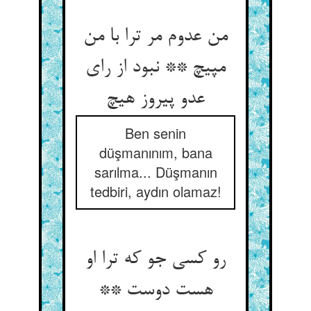
من عدوم مر ترا با من
مپیچ ** نبود از رای
عدو پیروز هیچ
Ben senin
düşmanınım, bana
sarılma... Düşmanın
tedbiri, aydın olamaz!
رو کسی جو که ترا او
هست دوست **