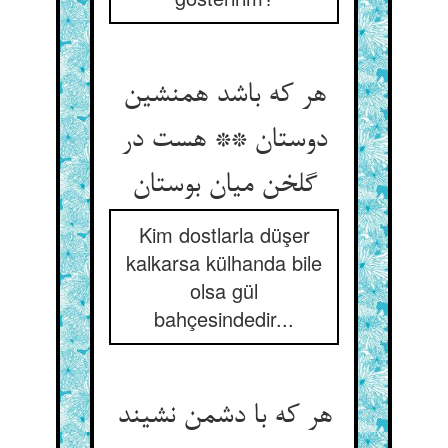
هر که باشد همنشین
دوستان ** هست در
گلخن میان بوستان
Kim dostlarla düşer
kalkarsa külhanda bile
olsa gül
bahçesindedir...
هر که با دشمن نشیند