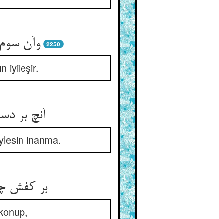
وآن سوم
2250
iyileşir.
آنچ بر د
ylesin inanma.
بر کفش چو
 konup,