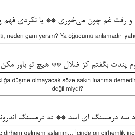
 رفت غم چون می‌خوری ** یا نکردی فهم پن
ti, neden gam yersin? Ya öğüdümü anlamadın yahu
وم پندت بگفتم کز ضلال ** هیچ تو باور مکن
ıklığa düşme olmayacak söze sakın inanma demedi
değil miydi?
د سه درمسنگ ای اسد ** ده درمسنگ اندرونم
 dirhem gelmem aslanım... İçinde on dirhemlik inci