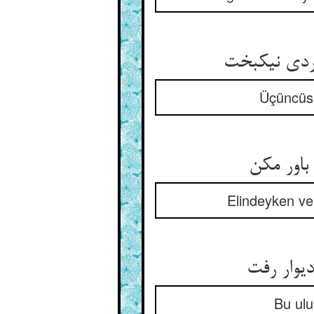
گردی نیکبخت
Üçüncüsü
اور مکن
Elindeyken ve
یوار رفت
Bu ulu