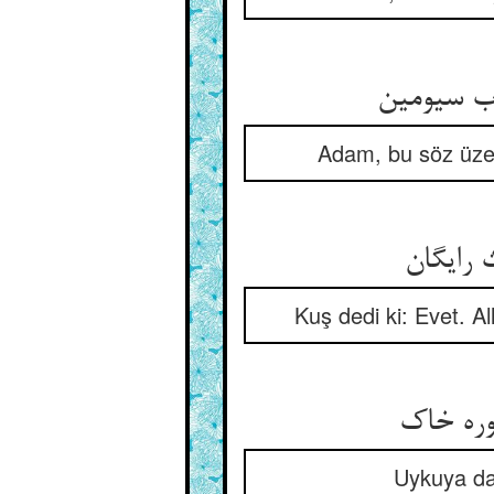
وب سیومین
Adam, bu söz üzer
 رایگان
Kuş dedi ki: Evet. A
وره خاک
Uykuya dal