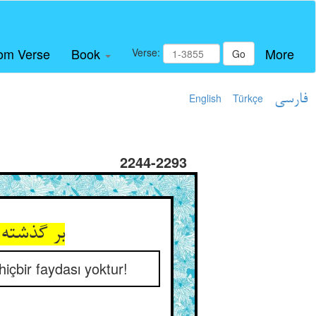
om Verse
Book
More
Verse:
Go
English
Türkçe
فارسی
2244-2293
بر گذشته
hiçbir faydası yoktur!