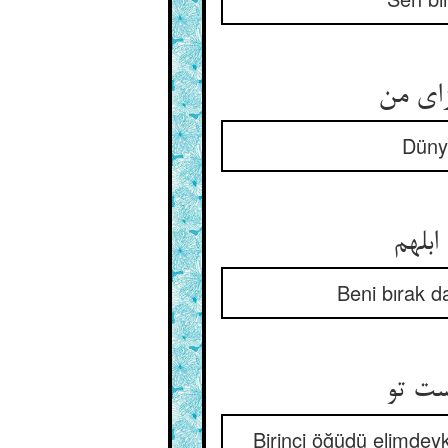
زای من
Düny
ابلهم
Beni bırak d
ست تو
Birinci öğüdü elimdeyk