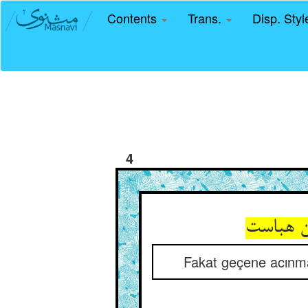
Contents
Trans.
Disp. Sty
4
ن هباست
Fakat geçene acınmak 