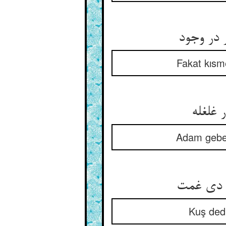
 در وجود
Fakat kısme
 غلغله
Adam gebe 
ی دی غمت
Kuş ded