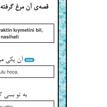
قصه‌ی آن مرغ گرفته
ktin kıymetini bil,
 nasihati
آن یکی مر
2245
 ulu hoca.
به تو بسی گ
n ettin.