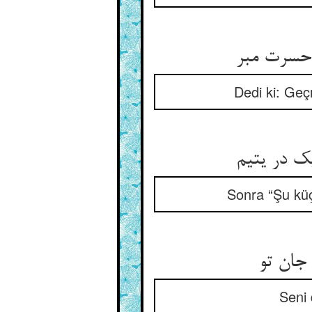
 حسرت مبر
Dedi ki: Geç
ک در یتیم
Sonra “Şu küç
جان تو
Seni 