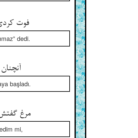
فوت کردی 
unmaz” dedi.
آنچنان 
ya başladı.
مرغ گفتش 
edim mi,