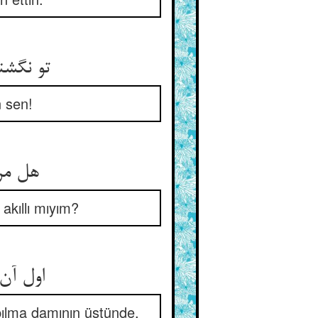
تو نگشت
 sen!
هل مرا
akıllı mıyım?
اول آن
apılma damının üstünde.