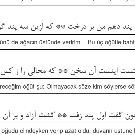
 پند دهم من بر درخت ** که ازین سه پند 
nü de ağacın üstünde veririm... Bu üç öğütle bahtın 
ستست اینست آن سخن ** که محالی را ز کس ب
receğim öğüt şu: Olmayacak söze kim söylerse sö
ن گفت اول پند زفت ** گشت آزاد و بر آن د
 öğüdü elindeyken verip azat oldu, duvarın üstüne