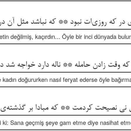
در که روزی‌ات نبود ** که نباشد مثل آن در
tin değilmiş, kaçırdın... Öyle bir inci dünyada bul
که وقت زادن حامله ** ناله دارد خواجه شد در
kadın doğururken nasıl feryat ederse öyle bağırma
نی نصیحت کردمت ** که مبادا بر گذشته‌
i ki: Sana geçmiş şeye gam etme diye nasihat etm