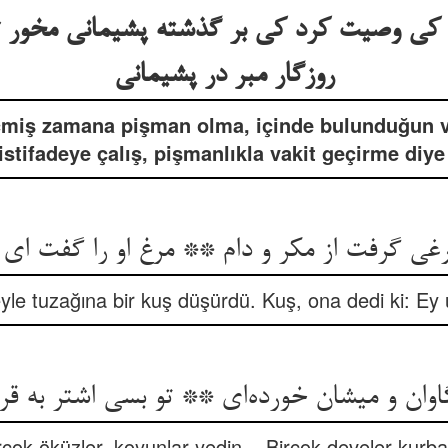
 کی وصیت کرد کی بر گذشته پشیمانی مخور 
روزگار مبر در پشیمانی
miş zamana pişman olma, içinde bulunduğun va
stifadeye çalış, pişmanlıkla vakit geçirme diye
غی گرفت از مکر و دام ** مرغ او را گفت ای 
leyle tuzağına bir kuş düşürdü. Kuş, ona dedi ki: Ey
اوان و میشان خورده‌ای ** تو بسی اشتر به قرب
çok öküzler, koyunlar yedin... Birçok develer kurba