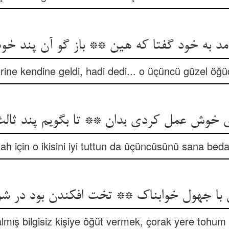
آمد به خود گفتا که هین ** باز گو آن پند خ
ine kendine geldi, hadi dedi... o üçüncü güzel öğü
خوش عمل کردی بدان ** تا بگویم پند ثالث
llah için o ikisini iyi tuttun da üçüncüsünü sana be
 با جهول خوابناک ** تخت افکندن بود در ش
mış bilgisiz kişiye öğüt vermek, çorak yere tohum