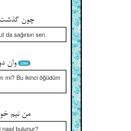
چون گذشت و
t da sağırsın sen.
وان د
2260
m mi? Bu ikinci öğüdüm
من نیم خو
 nasıl bulunur?