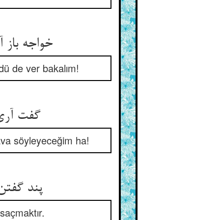
خواجه باز 
dü de ver bakalım!
گفت آری 
dava söyleyeceğim ha!
پند گفتن
 saçmaktır.