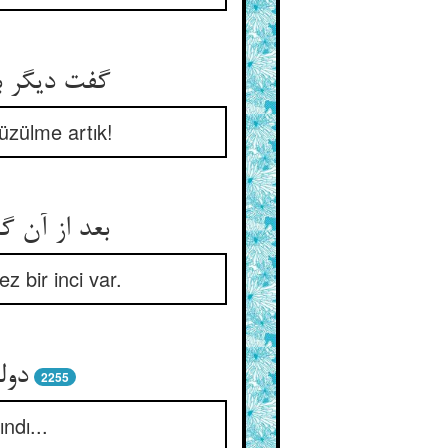
گفت دیگر ب
üzülme artık!
بعد از آن 
 bir inci var.
دول
2255
ndı...