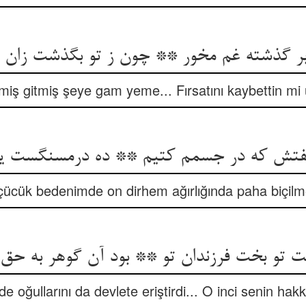
ر گذشته غم مخور ** چون ز تو بگذشت زان
miş gitmiş şeye gam yeme... Fırsatını kaybettin mi 
گفتش که در جسمم کتیم ** ده درمسنگست ی
ücük bedenimde on dirhem ağırlığında paha biçilmez
ت تو بخت فرزندان تو ** بود آن گوهر به حق 
de oğullarını da devlete eriştirdi... O inci senin hakkı