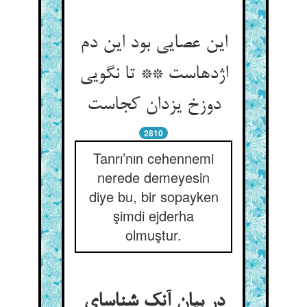
این عصایی بود این دم
اژدهاست ** تا نگویی
دوزخ یزدان کجاست
2810
Tanrı’nın cehennemi
nerede demeyesin
diye bu, bir sopayken
şimdi ejderha
olmuştur.
در بیان آنک شناسای