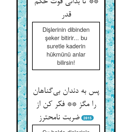
** تا بدانی قوت حکم
قدر
Dişlerinin dibinden
şeker bitirir... bu
suretle kaderin
hükmünü anlar
bilirsin!
پس به دندان بی‌گناهان
را مگز ** فکر کن از
ضربت نامحترز
2815