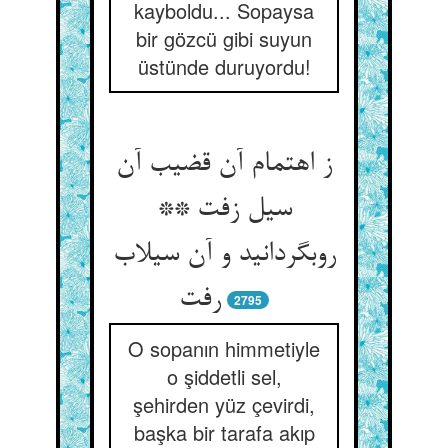
kayboldu... Sopaysa
bir gözcü gibi suyun
üstünde duruyordu!
ز اهتمام آن قضیب آن
سیل زفت **
روبگردانید و آن سیلاب
رفت
2795
O sopanın himmetiyle
o şiddetli sel,
şehirden yüz çevirdi,
başka bir tarafa akıp