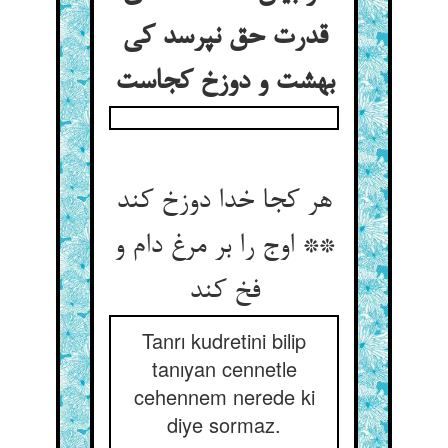
قدرت حق نپرسد کی
بهشت و دوزخ کجاست
هر کجا خدا دوزخ کند
** اوج را بر مرغ دام و
فخ کند
Tanrı kudretini bilip
tanıyan cennetle
cehennem nerede ki
diye sormaz.