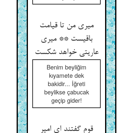
میری من تا قیامت
باقیست ** میری
عاریتی خواهد شکست
Benim beyliğim
kıyamete dek
bakidir... İğreti
beylikse çabucak
geçip gider!
قوم گفتند ای امیر