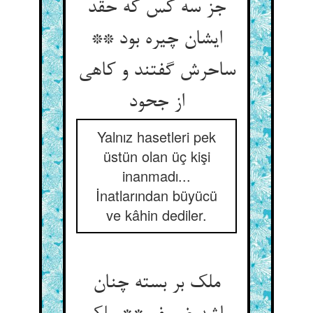
جز سه کس که حقد
ایشان چیره بود **
ساحرش گفتند و کاهی
از جحود
Yalnız hasetleri pek
üstün olan üç kişi
inanmadı...
İnatlarından büyücü
ve kâhin dediler.
ملک بر بسته چنان