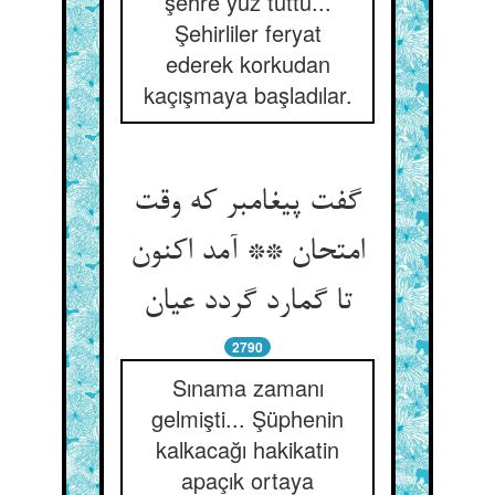
şehre yüz tuttu...
Şehirliler feryat
ederek korkudan
kaçışmaya başladılar.
گفت پیغامبر که وقت
امتحان ** آمد اکنون
تا گمارد گردد عیان
2790
Sınama zamanı
gelmişti... Şüphenin
kalkacağı hakikatin
apaçık ortaya