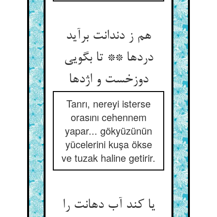
هم ز دندانت برآید
دردها ** تا بگویی
دوزخست و اژدها
Tanrı, nereyi isterse
orasını cehennem
yapar... gökyüzünün
yücelerini kuşa ökse
ve tuzak haline getirir.
یا کند آب دهانت را