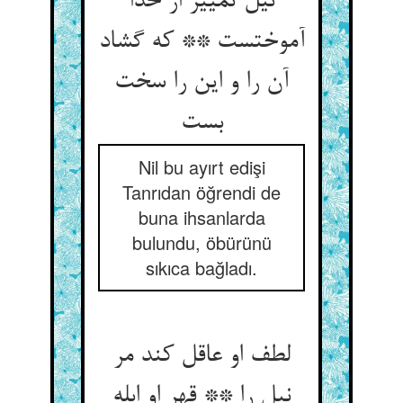
نیل تمییز از خدا
آموختست ** که گشاد
آن را و این را سخت
بست
Nil bu ayırt edişi
Tanrıdan öğrendi de
buna ihsanlarda
bulundu, öbürünü
sıkıca bağladı.
لطف او عاقل کند مر
نیل را ** قهر او ابله