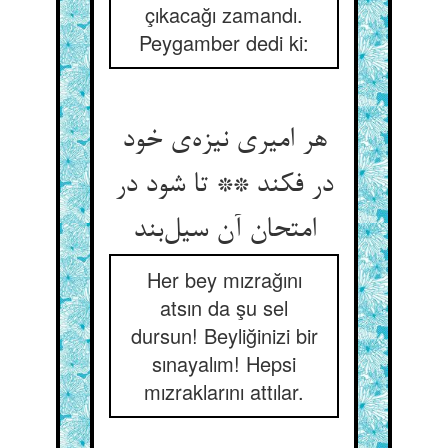
çıkacağı zamandı.
Peygamber dedi ki:
هر امیری نیزه‌ی خود
در فکند ** تا شود در
امتحان آن سیل‌بند
Her bey mızrağını
atsın da şu sel
dursun! Beyliğinizi bir
sınayalım! Hepsi
mızraklarını attılar.