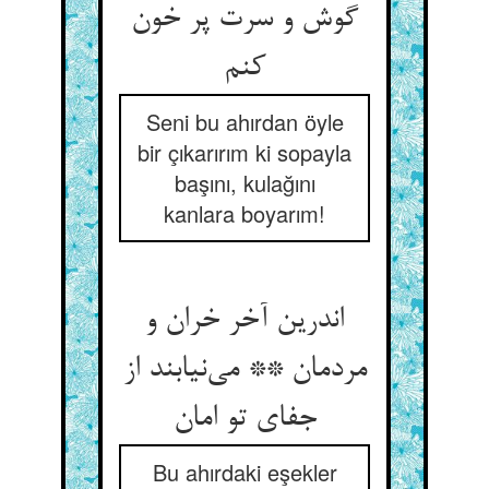
گوش و سرت پر خون
کنم
Seni bu ahırdan öyle
bir çıkarırım ki sopayla
başını, kulağını
kanlara boyarım!
اندرین آخر خران و
مردمان ** می‌نیابند از
جفای تو امان
Bu ahırdaki eşekler