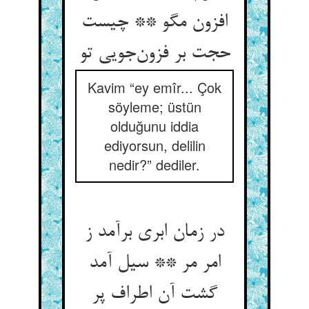
افزون مگو ** چیست
حجت بر فزون‌جویی تو
Kavim “ey emîr... Çok
söyleme; üstün
olduğunu iddia
ediyorsun, delilin
nedir?” dediler.
در زمان ابری برآمد ز
امر مر ** سیل آمد
گشت آن اطراف پر