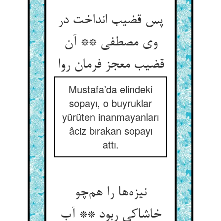
پس قضیب انداخت در
وی مصطفی ** آن
قضیب معجز فرمان روا
Mustafa’da elindeki
sopayı, o buyruklar
yürüten inanmayanları
âciz bırakan sopayı
attı.
نیزه‌ها را هم‌چو
خاشاکی ربود ** آب