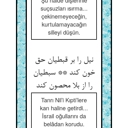
Şu halde dişlerinle
suçsuzları ısırma...
çekinemeyeceğin,
kurtulamayacağın
silleyi düşün.
نیل را بر قبطیان حق
خون کند ** سبطیان
را از بلا محصون کند
Tanrı Nil’i Kıpti’lere
kan haline getirdi...
İsrail oğullarını da
belâdan korudu.