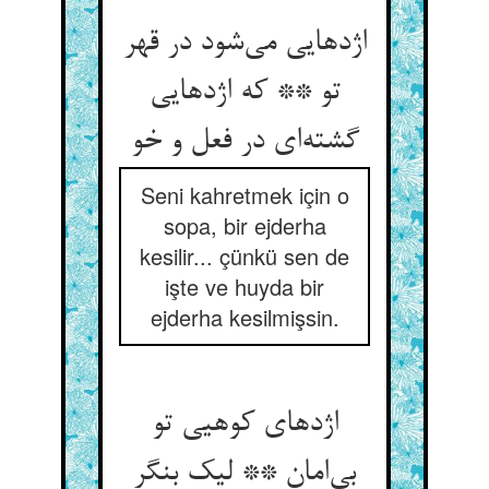
اژدهایی می‌شود در قهر
تو ** که اژدهایی
گشته‌ای در فعل و خو
Seni kahretmek için o
sopa, bir ejderha
kesilir... çünkü sen de
işte ve huyda bir
ejderha kesilmişsin.
اژدهای کوهیی تو
بی‌امان ** لیک بنگر