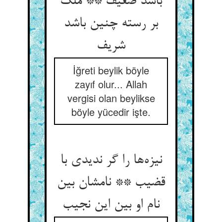
باشد ضعیف ** ملک
بر رسته چنین باشد
شریف
İğreti beylik böyle
zayıf olur... Allah
vergisi olan beylikse
böyle yücedir işte.
نیزه‌ها را گر ندیدی با
قضیب ** نامشان بین
نام او بین این نجیب