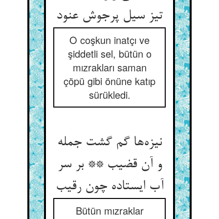
تیز سیل پرجوش عنود
O coşkun inatçı ve
şiddetli sel, bütün o
mızrakları saman
çöpü gibi önüne katıp
sürükledi.
نیزه‌ها گم گشت جمله
و آن قضیب ** بر سر
آب ایستاده چون رقیب
Bütün mızraklar