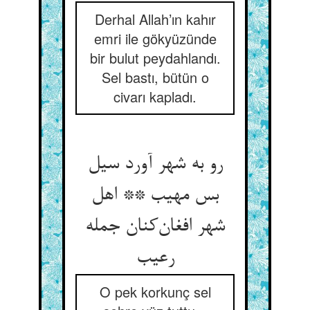
Derhal Allah’ın kahır
emri ile gökyüzünde
bir bulut peydahlandı.
Sel bastı, bütün o
civarı kapladı.
رو به شهر آورد سیل
بس مهیب ** اهل
شهر افغان‌کنان جمله
رعیب
O pek korkunç sel