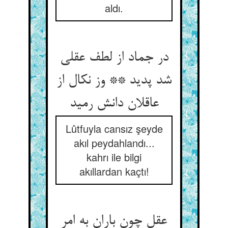
aldı.
در جماد از لطف عقلی
شد پدید ** وز نکال از
عاقلان دانش رمید
Lûtfuyla cansız şeyde
akıl peydahlandı...
kahrı ile bilgi
akıllardan kaçtı!
عقل چون باران به امر