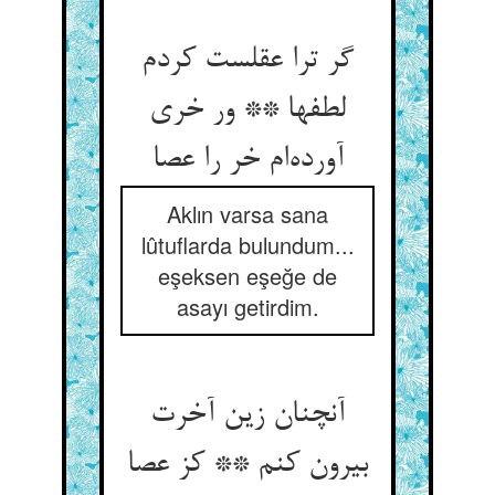
گر ترا عقلست کردم
لطفها ** ور خری
آورده‌ام خر را عصا
Aklın varsa sana
lûtuflarda bulundum...
eşeksen eşeğe de
asayı getirdim.
آنچنان زین آخرت
بیرون کنم ** کز عصا