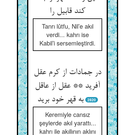
کند قابیل را
Tanrı lûtfu, Nil’e akıl
verdi... kahrı ise
Kabil’i sersemleştirdi.
در جمادات از کرم عقل
آفرید ** عقل از عاقل
به قهر خود برید
2820
Keremiyle cansız
şeylerde akıl yarattı...
kahrı ile akıllının aklını