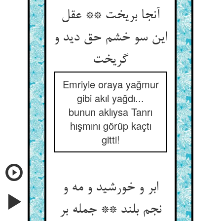
آنجا بریخت ** عقل
این سو خشم حق دید و
گریخت
Emriyle oraya yağmur
gibi akıl yağdı...
bunun aklıysa Tanrı
hışmını görüp kaçtı
gitti!
ابر و خورشید و مه و
نجم بلند ** جمله بر