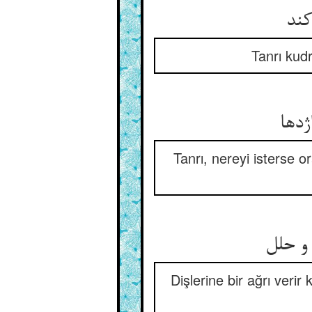
کند
Tanrı kud
ژدها
Tanrı, nereyi isterse 
و حلل
Dişlerine bir ağrı veri