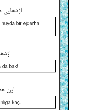
اژدهایی م
e huyda bir ejderha
اژده
a da bak!
این عص
nlığa kaç.