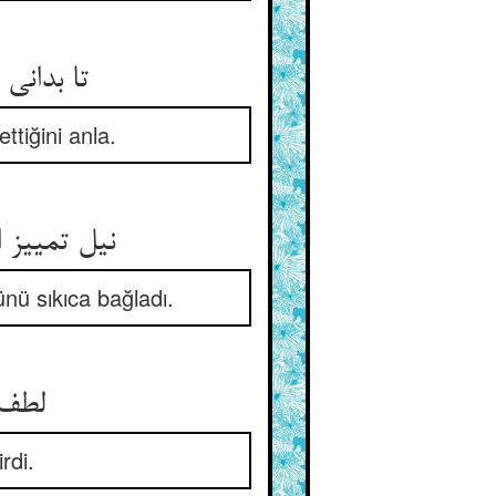
تا بدان
ttiğini anla.
نیل تمییز 
nü sıkıca bağladı.
لطف ا
irdi.