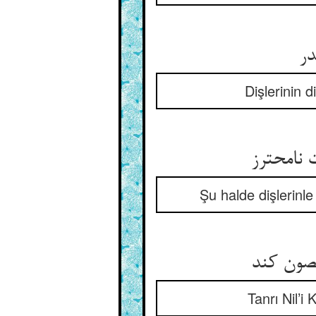
در
Dişlerinin d
 نامحترز
Şu halde dişlerinl
حصون کند
Tanrı Nil’i 