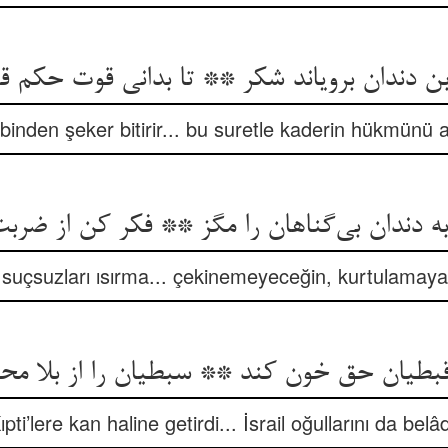
بن دندان برویاند شکر ** تا بدانی قوت حکم ق
ibinden şeker bitirir... bu suretle kaderin hükmünü an
 دندان بی‌گناهان را مگز ** فکر کن از ضربت
e suçsuzları ısırma... çekinemeyeceğin, kurtulamayac
 قبطیان حق خون کند ** سبطیان را از بلا م
Kıpti’lere kan haline getirdi... İsrail oğullarını da be