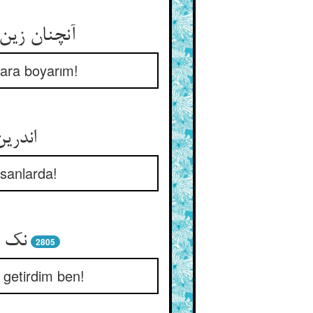
آنچنان زین
nlara boyarım!
اندری
sanlarda!
نک ع
2805
 getirdim ben!