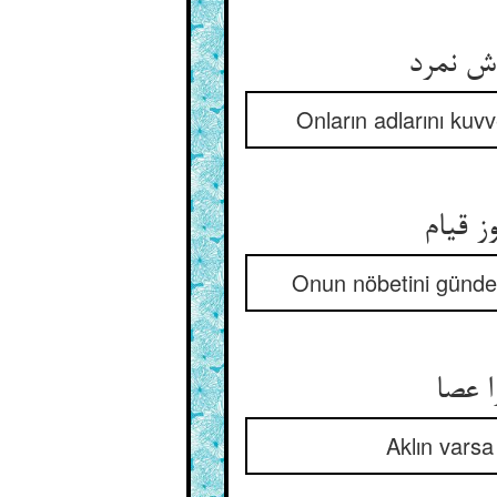
زش نمرد
Onların adlarını kuvv
ز قیام
Onun nöbetini günde 
ا عصا
Aklın varsa