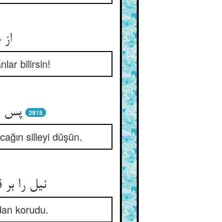
از 
lar bilirsin!
پس به
2815
ağın silleyi düşün.
نیل را بر
lâdan korudu.