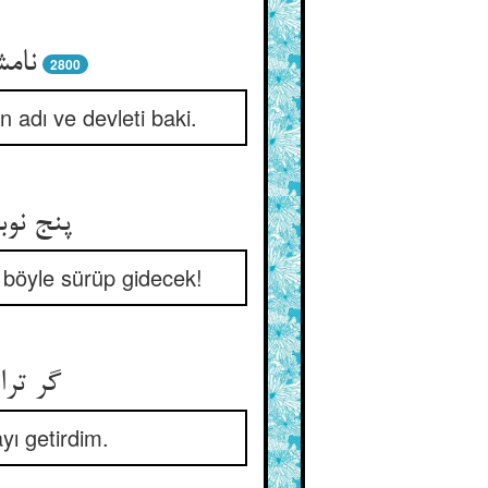
نامش
2800
n adı ve devleti baki.
پنج نوب
 böyle sürüp gidecek!
گر ترا
yı getirdim.