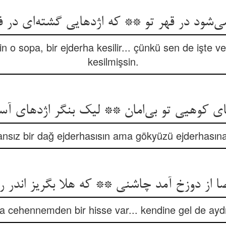
ی‌شود در قهر تو ** که اژدهایی گشته‌ای در 
n o sopa, bir ejderha kesilir... çünkü sen de işte v
kesilmişsin.
ای کوهیی تو بی‌امان ** لیک بنگر اژدهای آس
sız bir dağ ejderhasısın ama gökyüzü ejderhasın
ا از دوزخ آمد چاشنی ** که هلا بگریز اندر 
 cehennemden bir hisse var... kendine gel de aydı