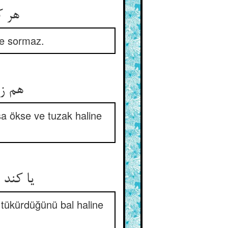
هر ک
ye sormaz.
هم ز 
şa ökse ve tuzak haline
یا کند
a tükürdüğünü bal haline