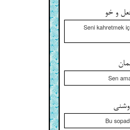
فعل و خو
Seni kahretmek içi
مان
Sen aman
روشنی
Bu sopada