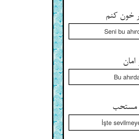
ر خون کنم
Seni bu ahırd
امان
Bu ahırd
د مستحب
İşte sevilmey