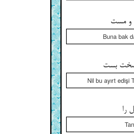
 و مست
Buna bak da 
ا سخت بست
Nil bu ayırt ediş
ل را
Tanr