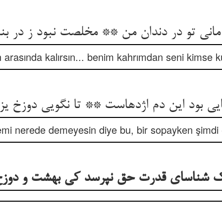
 مانی تو در دندان من ** مخلصت نبود ز در بن
n arasında kalırsın... benim kahrımdan seni kimse 
یی بود این دم اژدهاست ** تا نگویی دوزخ ی
emi nerede demeyesin diye bu, bir sopayken şimdi 
نک شناسای قدرت حق نپرسد کی بهشت و دو