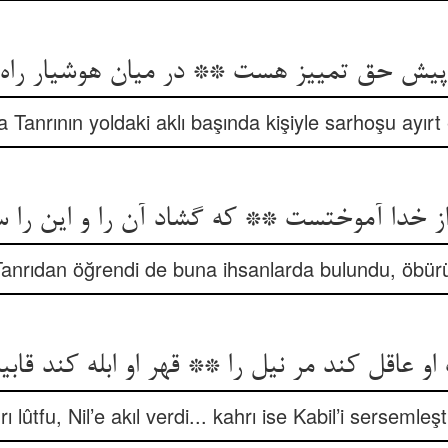
ی پیش حق تمییز هست ** در میان هوشیار راه
Tanrının yoldaki aklı başında kişiyle sarhoşu ayırt e
از خدا آموختست ** که گشاد آن را و این ر
i Tanrıdan öğrendi de buna ihsanlarda bulundu, öbürü
و عاقل کند مر نیل را ** قهر او ابله کند قابی
ı lûtfu, Nil’e akıl verdi... kahrı ise Kabil’i sersemleşt