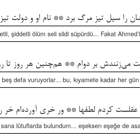
ان را سیل تیز مرگ برد ** نام او و دولت تی
etli, şiddetli ölüm seli sildi süpürdü... Fakat Ahmed’i
ت می‌زنندش بر دوام ** هم‌چنین هر روز تا رو
beş defa vuruyorlar... bu, kıyamete kadar her gün
 عقلست کردم لطفها ** ور خری آورده‌ام خر ر
 sana lûtuflarda bulundum... eşeksen eşeğe de asa