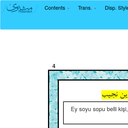
Contents
Trans.
Disp. Sty
4
این نجیب
Ey soyu sopu belli kiş