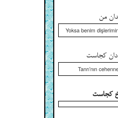
دان من
Yoksa benim dişlerimi
زدان کجاست
Tanrı’nın cehenn
زخ کجاست