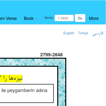
om Verse
Book
More
Verse:
Go
English
Türkçe
فارسی
2799-2848
نیزه‌ها ر
ı ile peygamberin adına