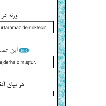
ورنه در
kurtaramaz demektedir.
این عصا
2810
ejderha olmuştur.
در بیان آ