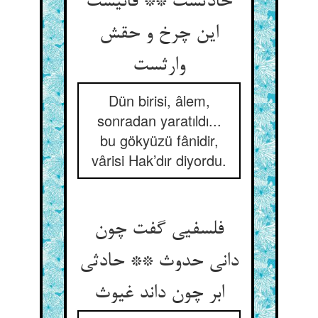
حادثست ** فانیست
این چرخ و حقش
وارثست
Dün birisi, âlem,
sonradan yaratıldı...
bu gökyüzü fânidir,
vârisi Hak’dır diyordu.
فلسفیی گفت چون
دانی حدوث ** حادثی
ابر چون داند غیوث