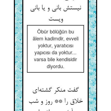
نیستش بانی و یا بانی
ویست
Öbür bölüğün bu
âlem kadimdir, evveli
yoktur, yaratıcısı
yapıcısı da yoktur...
varsa bile kendisidir
diyordu.
گفت منکر گشته‌ای
خلاق را ** روز و شب