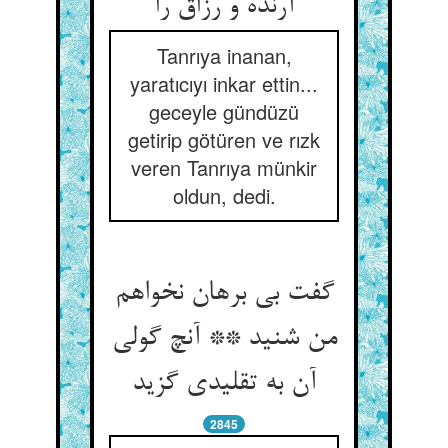
آرنده و رزاق را
Tanrıya inanan,
yaratıcıyı inkar ettin...
geceyle gündüzü
getirip götüren ve rızk
veren Tanrıya münkir
oldun, dedi.
گفت بی برهان نخواهم
من شنید ** آنچ گولی
آن به تقلیدی گزید
2845