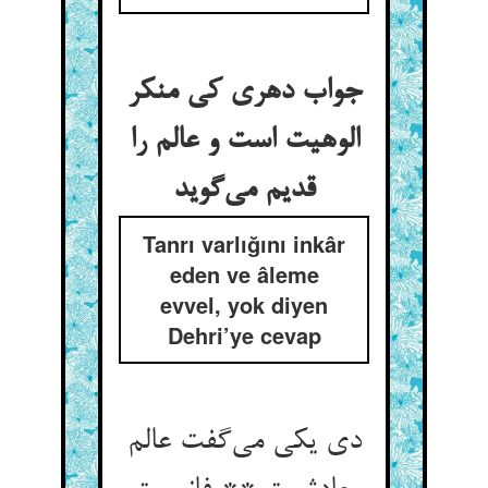
جواب دهری کی منکر
الوهیت است و عالم را
قدیم می‌گوید
Tanrı varlığını inkâr
eden ve âleme
evvel, yok diyen
Dehri’ye cevap
دی یکی می‌گفت عالم