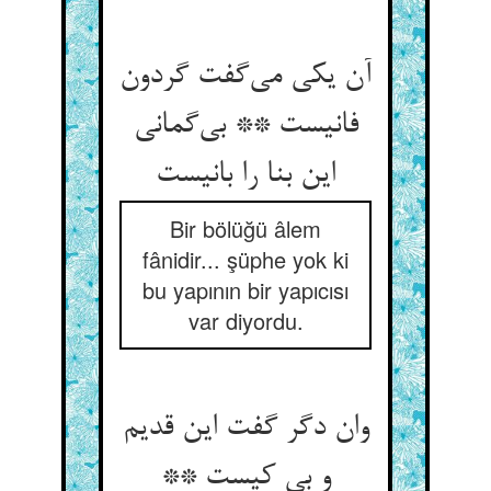
آن یکی می‌گفت گردون
فانیست ** بی‌گمانی
این بنا را بانیست
Bir bölüğü âlem
fânidir... şüphe yok ki
bu yapının bir yapıcısı
var diyordu.
وان دگر گفت این قدیم
و بی کیست **