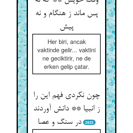
وقت خویش ** که نه
پس ماند ز هنگام و نه
پیش
Her biri, ancak
vaktinde gelir... vaktini
ne geciktirir, ne de
erken gelip çatar.
چون نکردی فهم این را
ز انبیا ** دانش آوردند
در سنگ و عصا
2825