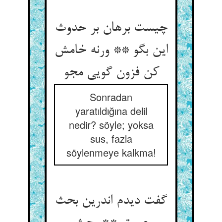
چیست برهان بر حدوث
این بگو ** ورنه خامش
کن فزون گویی مجو
Sonradan
yaratıldığına delil
nedir? söyle; yoksa
sus, fazla
söylenmeye kalkma!
گفت دیدم اندرین بحث