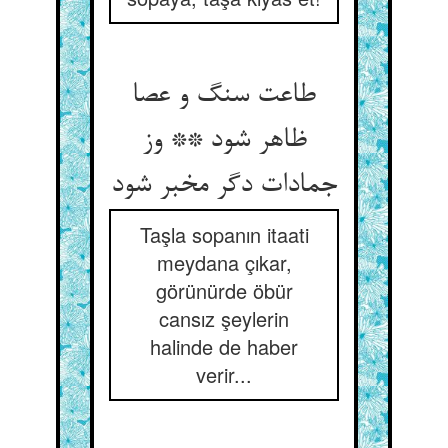
طاعت سنگ و عصا
ظاهر شود ** وز
جمادات دگر مخبر شود
Taşla sopanın itaati
meydana çıkar,
görünürde öbür
cansız şeylerin
halinde de haber
verir...