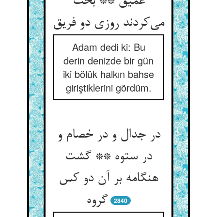
عمیق ** بحث
می‌کردند روزی دو فریق
Adam dedi ki: Bu
derin denizde bir gün
iki bölük halkın bahse
giriştiklerini gördüm.
در جدال و در خصام و
در ستوه ** گشت
هنگامه بر آن دو کس
گروه
2840