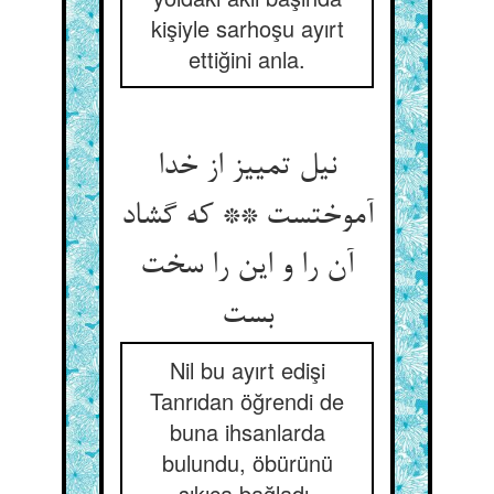
kişiyle sarhoşu ayırt
ettiğini anla.
نیل تمییز از خدا
آموختست ** که گشاد
آن را و این را سخت
بست
Nil bu ayırt edişi
Tanrıdan öğrendi de
buna ihsanlarda
bulundu, öbürünü
sıkıca bağladı.