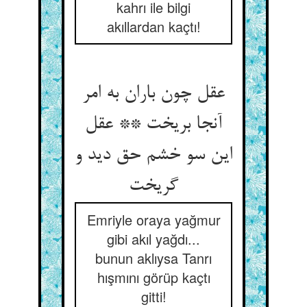
kahrı ile bilgi
akıllardan kaçtı!
عقل چون باران به امر
آنجا بریخت ** عقل
این سو خشم حق دید و
گریخت
Emriyle oraya yağmur
gibi akıl yağdı...
bunun aklıysa Tanrı
hışmını görüp kaçtı
gitti!