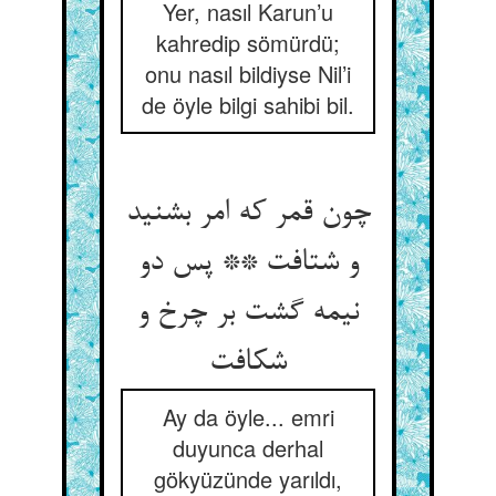
Yer, nasıl Karun’u
kahredip sömürdü;
onu nasıl bildiyse Nil’i
de öyle bilgi sahibi bil.
چون قمر که امر بشنید
و شتافت ** پس دو
نیمه گشت بر چرخ و
شکافت
Ay da öyle... emri
duyunca derhal
gökyüzünde yarıldı,