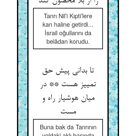
را از بلا محصون کند
Tanrı Nil’i Kıpti’lere
kan haline getirdi...
İsrail oğullarını da
belâdan korudu.
تا بدانی پیش حق
تمییز هست ** در
میان هوشیار راه و
مست
Buna bak da Tanrının
yoldaki aklı başında