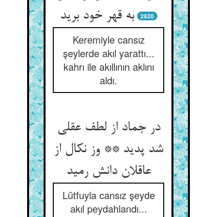
به قهر خود برید
2820
Keremiyle cansız
şeylerde akıl yarattı...
kahrı ile akıllının aklını
aldı.
در جماد از لطف عقلی
شد پدید ** وز نکال از
عاقلان دانش رمید
Lûtfuyla cansız şeyde
akıl peydahlandı...