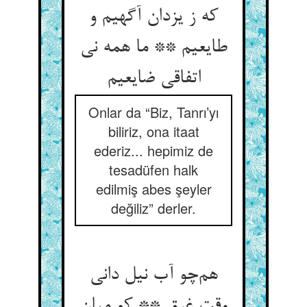
که ز یزدان آگهیم و
طایعیم ** ما همه نی
اتفاقی ضایعیم
Onlar da “Biz, Tanrı’yı
biliriz, ona itaat
ederiz... hepimiz de
tesadüfen halk
edilmiş abes şeyler
değiliz” derler.
هم‌چو آب نیل دانی
وقت غرق ** کو میان