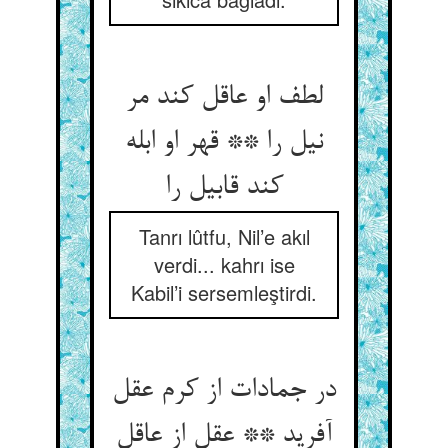
لطف او عاقل کند مر
نیل را ** قهر او ابله
کند قابیل را
Tanrı lûtfu, Nil’e akıl
verdi... kahrı ise
Kabil’i sersemleştirdi.
در جمادات از کرم عقل
آفرید ** عقل از عاقل