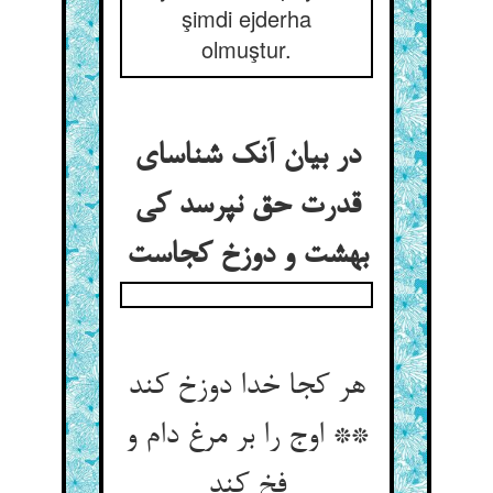
şimdi ejderha
olmuştur.
در بیان آنک شناسای
قدرت حق نپرسد کی
بهشت و دوزخ کجاست
هر کجا خدا دوزخ کند
** اوج را بر مرغ دام و
فخ کند