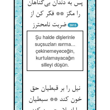
پس به دندان بی‌گناهان
را مگز ** فکر کن از
ضربت نامحترز
2815
Şu halde dişlerinle
suçsuzları ısırma...
çekinemeyeceğin,
kurtulamayacağın
silleyi düşün.
نیل را بر قبطیان حق
خون کند ** سبطیان