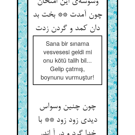
وسوسه‌ی این امتحان
چون آمدت ** بخت بد
دان کمد و گردن زدت
Sana bir sınama
vesvesesi geldi mi
onu kötü talih bil...
Gelip çatmış,
boynunu vurmuştur!
چون چنین وسواس
دیدی زود زود ** با
خدا گرد و در آ اندر