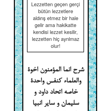
Lezzetten geçen gerçi
bütün lezzetlere
aldırış etmez bir hale
gelir ama hakikatte
kendisi lezzet kesilir,
lezzetten hiç ayrılmaz
olur!
شرح انما المؤمنون اخوة
والعلماء کنفس واحدة
خاصه اتحاد داود و
سلیمان و سایر انبیا