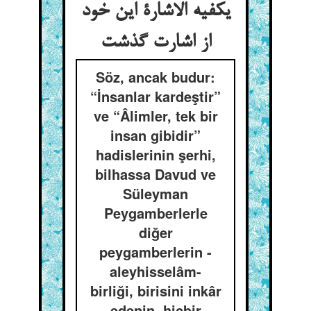
یکفیه الاشارة این خود
از اشارت گذشت
Söz, ancak budur:
“İnsanlar kardeştir”
ve “Âlimler, tek bir
insan gibidir”
hadislerinin şerhi,
bilhassa Davud ve
Süleyman
Peygamberlerle
diğer
peygamberlerin -
aleyhisselâm-
birliği, birisini inkâr
edenin, hiçbir