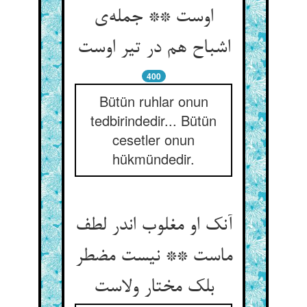
اوست ** جمله‌ی
اشباح هم در تیر اوست
400
Bütün ruhlar onun
tedbirindedir... Bütün
cesetler onun
hükmündedir.
آنک او مغلوب اندر لطف
ماست ** نیست مضطر
بلک مختار ولاست