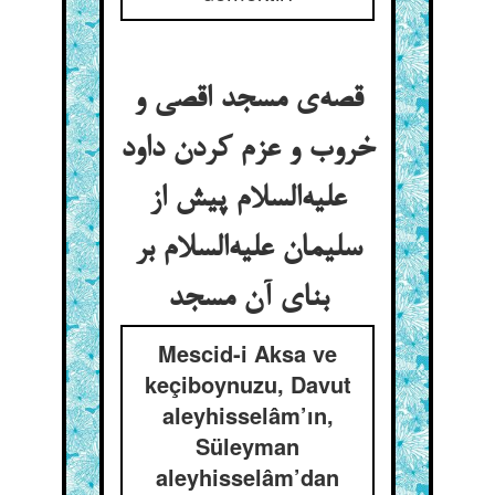
قصه‌ی مسجد اقصی و
خروب و عزم کردن داود
علیه‌السلام پیش از
سلیمان علیه‌السلام بر
بنای آن مسجد
Mescid-i Aksa ve
keçiboynuzu, Davut
aleyhisselâm’ın,
Süleyman
aleyhisselâm’dan