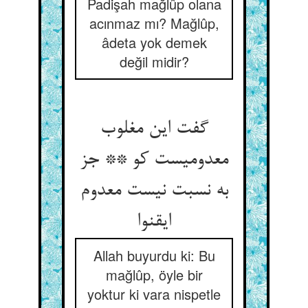
Padişah mağlûp olana
acınmaz mı? Mağlûp,
âdeta yok demek
değil midir?
گفت این مغلوب
معدومیست کو ** جز
به نسبت نیست معدوم
ایقنوا
Allah buyurdu ki: Bu
mağlûp, öyle bir
yoktur ki vara nispetle