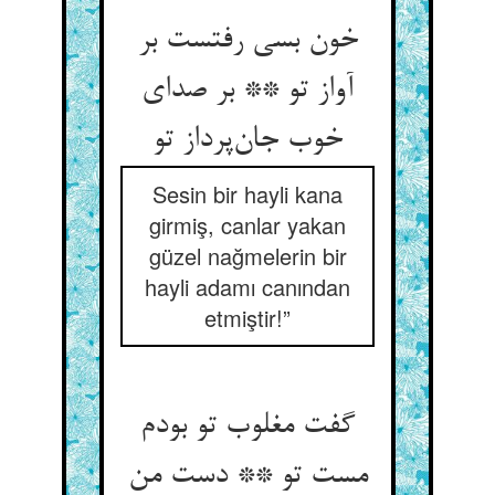
خون بسی رفتست بر
آواز تو ** بر صدای
خوب جان‌پرداز تو
Sesin bir hayli kana
girmiş, canlar yakan
güzel nağmelerin bir
hayli adamı canından
etmiştir!”
گفت مغلوب تو بودم
مست تو ** دست من