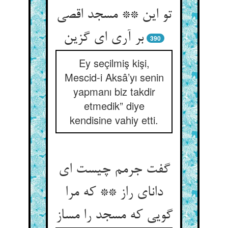
تو این ** مسجد اقصی
بر آری ای گزین
390
Ey seçilmiş kişi,
Mescid-i Aksâ’yı senin
yapmanı biz takdir
etmedik” diye
kendisine vahiy etti.
گفت جرمم چیست ای
دانای راز ** که مرا
گویی که مسجد را مساز