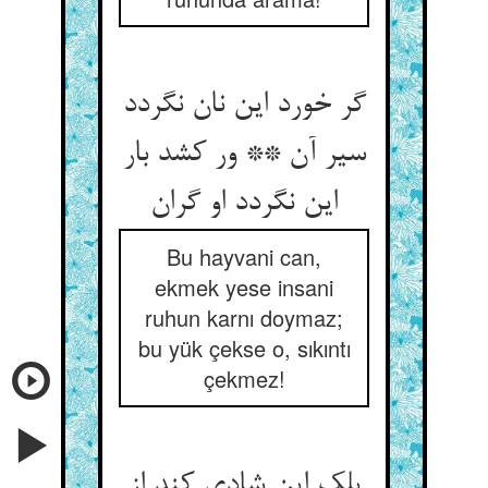
گر خورد این نان نگردد
سیر آن ** ور کشد بار
این نگردد او گران
Bu hayvani can,
ekmek yese insani
ruhun karnı doymaz;
bu yük çekse o, sıkıntı
çekmez!
بلک این شادی کند از