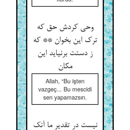
وحی کردش حق که
ترک این بخوان ** که
ز دستت برنیاید این
مکان
Allah, “Bu işten
vazgeç... Bu mescidi
sen yapamazsın.
نیست در تقدیر ما آنک