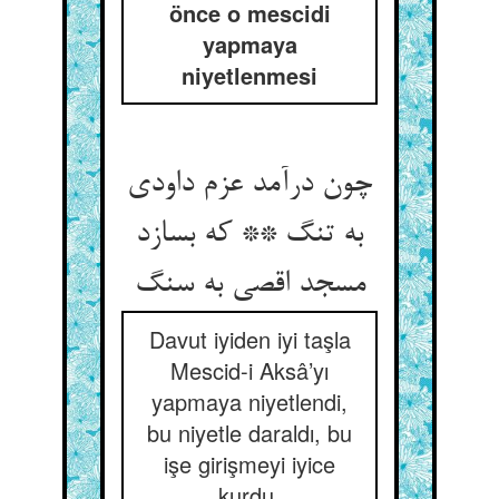
önce o mescidi
yapmaya
niyetlenmesi
چون درآمد عزم داودی
به تنگ ** که بسازد
مسجد اقصی به سنگ
Davut iyiden iyi taşla
Mescid-i Aksâ’yı
yapmaya niyetlendi,
bu niyetle daraldı, bu
işe girişmeyi iyice
kurdu.