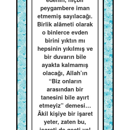
peygambere iman
etmemiş sayılacağı.
Birlik alâmeti olarak
o binlerce evden
birini yıktın mı
hepsinin yıkılmış ve
bir duvarın bile
ayakta kalmamış
olacağı, Allah’ın
“Biz onların
arasından bir
tanesini bile ayırt
etmeyiz” demesi…
Âkil kişiye bir işaret
yeter, zaten bu,
işareti de geçti ya!