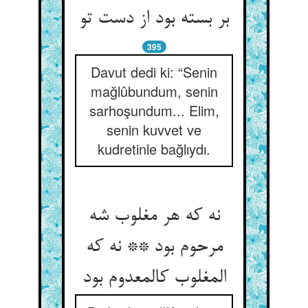
بر بسته بود از دست تو
395
Davut dedi ki: “Senin
mağlûbundum, senin
sarhoşundum... Elim,
senin kuvvet ve
kudretinle bağlıydı.
نه که هر مغلوب شه
مرحوم بود ** نه که
المغلوب کالمعدوم بود