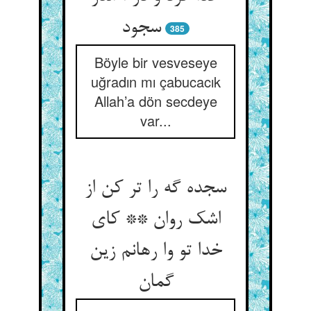
سجود
385
Böyle bir vesveseye
uğradın mı çabucacık
Allah’a dön secdeye
var...
سجده گه را تر کن از
اشک روان ** کای
خدا تو وا رهانم زین
گمان