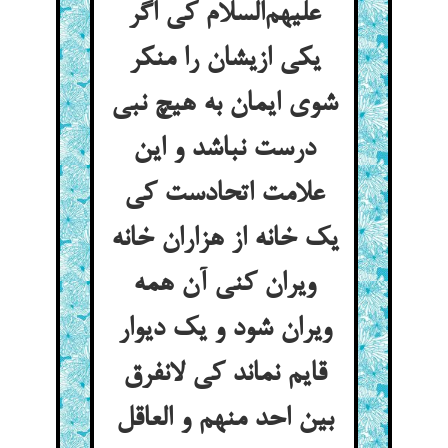
علیهم‌السلام کی اگر
یکی ازیشان را منکر
شوی ایمان به هیچ نبی
درست نباشد و این
علامت اتحادست کی
یک خانه از هزاران خانه
ویران کنی آن همه
ویران شود و یک دیوار
قایم نماند کی لانفرق
بین احد منهم و العاقل