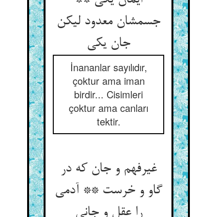
ایمان یکی **
جسمشان معدود لیکن
جان یکی
İnananlar sayılıdır,
çoktur ama iman
birdir... Cisimleri
çoktur ama canları
tektir.
غیرفهم و جان که در
گاو و خرست ** آدمی
را عقل و جانی