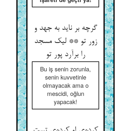
گرچه بر ناید به جهد و
زور تو ** لیک مسجد
را برآرد پور تو
Bu iş senin zorunla,
senin kuvvetinle
olmayacak ama o
mescidi, oğlun
yapacak!
کرده‌ی او کرده‌ی تست