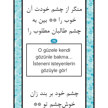
منگر از چشم خودت آن
خوب را ** بین به
چشم طالبان مطلوب را
75
O güzele kendi
gözünle bakma...
İsteneni isteyenlerin
gözüyle gör!
چشم خود بر بند زان
خوش‌چشم تو **