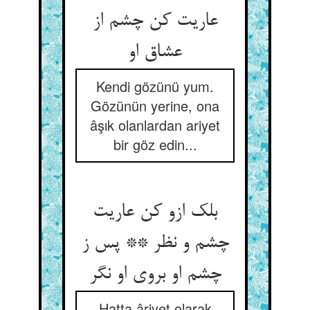
عاریت کن چشم از
عشاق او
Kendi gözünü yum.
Gözünün yerine, ona
âşık olanlardan ariyet
bir göz edin...
بلک ازو کن عاریت
چشم و نظر ** پس ز
چشم او بروی او نگر
Hatta âriyet olarak