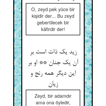
O, zeyd pek yüce bir
kişidir der... Bu zeyd
gebertilecek bir
kâfirdir der!
زيد يك ذات است بر
آن يك جنان ** او بر
اين ديگر همه رنج و
زيان
Zeyd, bir adamdır
ama ona öyledir,