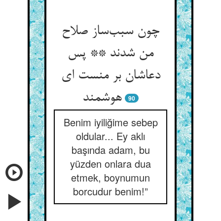
چون سبب‌ساز صلاح
من شدند ** پس
دعاشان بر منست ای
هوشمند
90
Benim iyiliğime sebep
oldular... Ey aklı
başında adam, bu
yüzden onlara dua
etmek, boynumun
borcudur benim!”