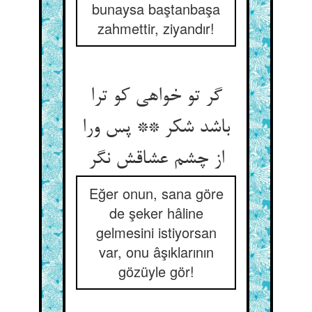
bunaysa baştanbaşa
zahmettir, ziyandır!
گر تو خواهی کو ترا
باشد شکر ** پس ورا
از چشم عشاقش نگر
Eğer onun, sana göre
de şeker hâline
gelmesini istiyorsan
var, onu âşıklarının
gözüyle gör!