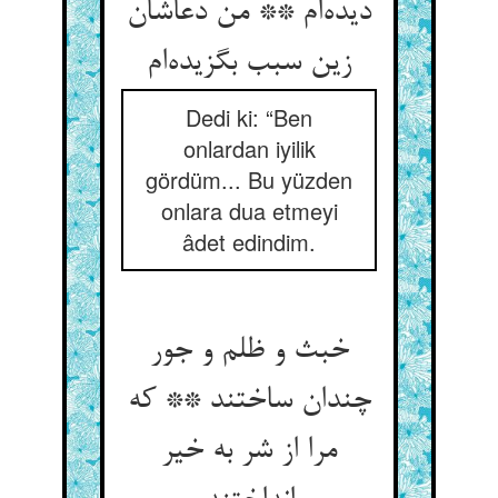
دیده‌ام ** من دعاشان
زین سبب بگزیده‌ام
Dedi ki: “Ben
onlardan iyilik
gördüm... Bu yüzden
onlara dua etmeyi
âdet edindim.
خبث و ظلم و جور
چندان ساختند ** که
مرا از شر به خیر