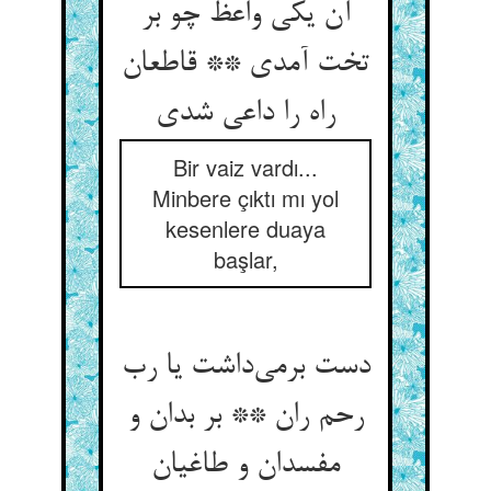
آن یکی واعظ چو بر
تخت آمدی ** قاطعان
راه را داعی شدی
Bir vaiz vardı...
Minbere çıktı mı yol
kesenlere duaya
başlar,
دست برمی‌داشت یا رب
رحم ران ** بر بدان و
مفسدان و طاغیان