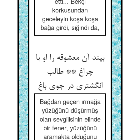
etti... Bekçi
korkusundan
geceleyin koşa koşa
bağa girdi, sığındı da,
بیند آن معشوقه را او با
چراغ ** طالب
انگشتری در جوی باغ
Bağdan geçen ırmağa
yüzüğünü düşürmüş
olan sevgilisinin elinde
bir fener, yüzüğünü
aramakta olduğunu