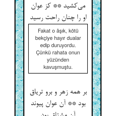
می‌کشید ** کز عوان
او را چنان راحت رسید
Fakat o âşık, kötü
bekçiye hayır dualar
edip duruyordu.
Çünkü rahata onun
yüzünden
kavuşmuştu.
بر همه زهر و برو تریاق
بود ** آن عوان پیوند
آن مشتاق بود