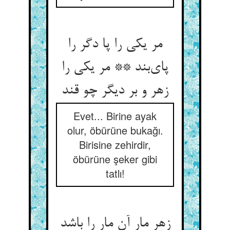
مر یکی را پا دگر را
پای‌بند ** مر یکی را
زهر و بر دیگر چو قند
Evet... Birine ayak
olur, öbürüne bukağı.
Birisine zehirdir,
öbürüne şeker gibi
tatlı!
زهر مار آن مار را باشد