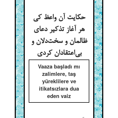
حکایت آن واعظ کی
هر آغاز تذکیر دعای
ظالمان و سخت‌دلان و
بی‌اعتقادان کردی
Vaaza başladı mı
zalimlere, taş
yüreklilere ve
itikatsızlara dua
eden vaiz