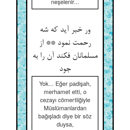
neşelenir...
ور خبر آید که شه
رحمت نمود ** از
مسلمانان فکند آن را به
جود
Yok... Eğer padişah,
merhamet etti, o
cezayı cömertliğiyle
Müslümanlardan
bağışladı diye bir söz
duysa,