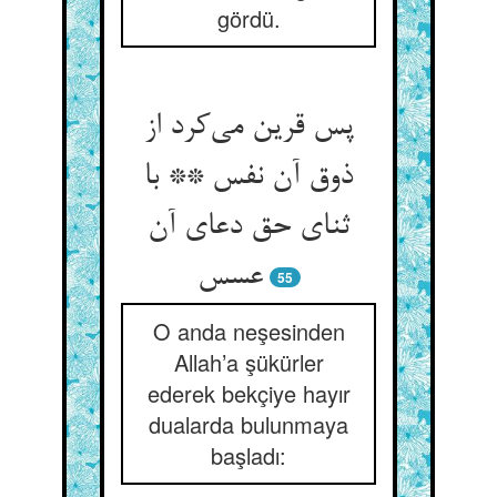
gördü.
پس قرین می‌کرد از
ذوق آن نفس ** با
ثنای حق دعای آن
عسس
55
O anda neşesinden
Allah’a şükürler
ederek bekçiye hayır
dualarda bulunmaya
başladı: