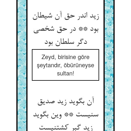
زید اندر حق آن شیطان
بود ** در حق شخصی
دگر سلطان بود
Zeyd, birisine göre
şeytandır, öbürüneyse
sultan!
آن بگوید زید صدیق
سنیست ** وین بگوید
زید گبر کشتنیست