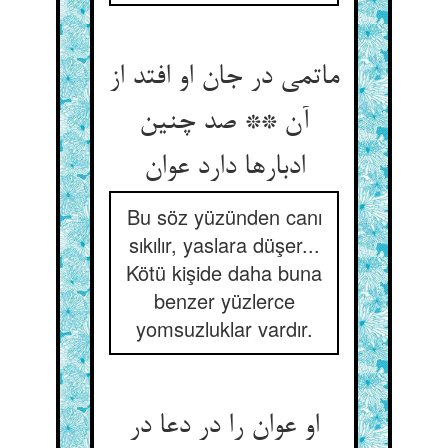
ماتمی در جان او افتد از
آن ** صد چنین
ادبارها دارد عوان
Bu söz yüzünden canı
sıkılır, yaslara düşer...
Kötü kişide daha buna
benzer yüzlerce
yomsuzluklar vardır.
او عوان را در دعا در