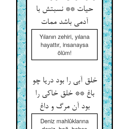
حیات ** نسبتش با
آدمی باشد ممات
Yılanın zehiri, yılana
hayattır, insanaysa
ölüm!
خلق آبی را بود دریا چو
باغ ** خلق خاکی را
بود آن مرگ و داغ
Deniz mahlûklarına
deniz, bağ, bahçe