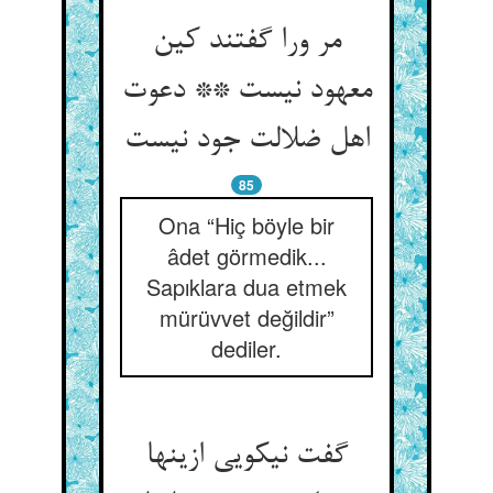
مر ورا گفتند کین
معهود نیست ** دعوت
اهل ضلالت جود نیست
85
Ona “Hiç böyle bir
âdet görmedik...
Sapıklara dua etmek
mürüvvet değildir”
dediler.
گفت نیکویی ازینها